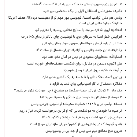
۱۷ تجاوز رژیم صهیونیستی به خاک سوریه در ۴۸ ساعت گذشته
تکلیف مدیرعامل استقلال قبل از لیگ مشخص می شود
ونس هم مثل ترامپ است/ فردوسی پور مهم تر از معیشت مردم؟!/ هدف آمریکا
خطرناک جلوه دادن ایران است
اتحادیه اروپا ۵ فرد مرتبط با صنایع دفاعی روسیه را تحریم کرد
افزایش خطر ابتلا به سرطان مری با نوشیدن چای بالاتر از دمای ۶۵ درجه
هشدار درباره فروش حواله‌های صوری خودروهای وارداتی
یکطرفه شدن جاده چالوس و آزادراه تهران–شمال از ساعت ۱۴
انصارالله: متجاوزان سعودی در یمن در امان نخواهند بود
علی اکبری: دشمن در مقابل ایران شکست مفتضحانه‌ای خورده است
چگونه به «کیف پول ایران» وصل شویم؟
پوتین قصد محک ناتو را با حمله به یک کشور عضو دارد
مذاکره استقلال با گلر اسپانیایی برای تمدید قرارداد
یک ماه، ۴ کودک قربانی حمله سگ‌ها در سنندج / چرا حوادث تکرار می‌شود؟
۲ درصد از مشترکان ۱۰ درصد برق خانگی را مصرف می‌کنند!
نسخه ترامپ برای ۲۰۲۸؛ حمایت محرمانه از نامزدی جی‌دی ونس
ترامپ: ما خودمان به موشک‌هایی که اوکراین درخواست کرده، نیاز داریم
موضع وزارت بهداشت درباره ظرفیت پزشکی کنکور ۱۴۰۵
باد و گردوخاک در بخش‌هایی از کشور/ دریای مازندران مواج است
شروع تلخ مدافع تیم ملی پس از جدایی از پرسپولیس