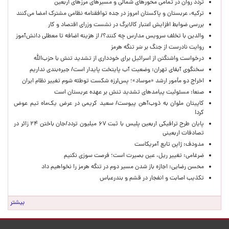
تردد روان در تمامی محورهای شمالی و مسیرهای مرزهای اربعین
ترکیه، عربستان و پاکستان امروز در جده توافقنامه نظامی مشترک امضا می‌کنند
بررسی ضوابط افزایش اعتبار کالابرگ در نشست وزرای اقتصاد و کار
والدین با تخلف سرویس مدارس چه کنند؟/ از هزینه اضافه تا معطلی دانش‌آموز
روایت نادرست از جنگ بر سَر تنگه هرمز
درخواست واشنگتن از اسرائیل برای خودداری از تشدید تنش با حزب‌الله
سخنگوی آبفای تهران: وضعیت آب پایتخت پایدار است/ جیره‌بندی نداریم
اخراج دو مأمور ارشد «موساد»؛ پس‌لرزه شکست توطئه شوم تغییر نظام ایران
صنعا: مسئولیت پیامدهای تشدید تنش بر عهده عربستان است
کاپیتان ملوان به ذوب‌آهن پیوست/ سعید کریمی در عرض یک‌ماه تیم عوض
کرد!
پایان طرح ترافیکی اربعین پلیس با ثبت ۶۷ میلیون تردد/جان باختن ۲۴ زائر در
تصادفات اربعینی
مدودف: ژاپن تابع آمریکاست
ضرغامی: تغییر ریل، عین بصیرت است؛ فرصت سوزی نکنیم
محسن رضایی: اجازه باز شدن مسیر دوم در تنگه هرمز را نخواهیم داد
تکذیب اصابت و انفجار در قشم و بندرعباس
بیشتر