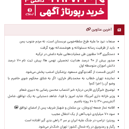
آخرین عناوین
صنعاء: نبرد ما علیه طرح سلطه‌جویی عربستان است، نه مردم جنوب یمن
باید از ظرفیت رسانه مسئولانه و هوشمندانه بهره گرفت
دستگیری ۱۰۴ مظنون طی عملیات‌هایی علیه داعش در ترکیه
صدور بیش از ۹۰ درصد هدایت تحصیلی نهمی ها/ پیش ثبت نام ۷۰ درصد
دانش اموزان متوسطه اول
آخرین قسمت از گفت‌وگوی مسعود پزشکیان امشب پخش می‌شود
نماینده تهران خطاب به محمدباقر خرازی: اگر به شلاق محکوم شوی حاضرم با
وضو آن را اجرا کنم!
توضیح خبرگزاری فارس درباره خبر انتصاب محسن رضایی به دبیری شعام
وزیر خزانه داری آمریکا: شاید امروز یا فردا، شاهد دستیابی به یک توافق، شامل
آتش‌بس ۳۰ تا ۶۰ روزه باشیم
اقامه نماز جمعه اردوغان، بن ‌سلمان و شهباز شریف پس از امضای توافق
سود ۷۰ میلیاردی ذوب‌آهن از یک انتقال عجیب
رویترز: ترامپ در جنگ علیه ایران بر سر ۲ راهی بدی گیر افتاده است
رگبار و رعدوبرق در راه شمال کشور؛ تهران خنک‌تر می‌شود