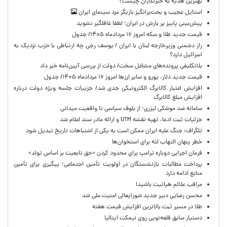
بهترین هدیه به خبرنگاران چیست؟
استایل عجیب و بحث‌برانگیز بازیگر مرد سینمای ایران
پیش‌بینی پاییز پر بارش در ایران؛ لطفا غافلگیر نشوید
قیمت جدید طلا و سکه امروز ۱۶ مردادماه ۱۴۰۵/ جدول
راز دشمنی وزیرخارجه لبنان با ایران / یوسف رجی چه ارتباطی با حزب نزدیک به
اسرائیل دارد؟
بلاتکلیفی پرونده‌های مشاغل سخت/ دولت از بررسی آیین‌نامه خبر داد
قیمت جدید دلار، یورو و سایر ارزها امروز ۱۶ مردادماه ۱۴۰۵/ جدول
افزایش اعتبار کالابرگ الکترونیکی جدی شد/ جزییات جلسه ویژه دولت درباره
افزایش مبلغ کالابرگ
سامانه ضد موشکی لیزری؛ از بلوف سیاسی تا واقعیت میدانی
جزئیات ثبت ادعا، تهیه نقشه UTM و ارائه مادر سند اعلام شد
تلگراف: جنگ علیه ایران ممکن است به یکی از اشتباهات تاریخ تبدیل شود
خطر پنهان التهاب لثه برای استخوان‌ها
فرمان اجرایی دوباره ترامپ برای محدود کردن «حق تابعیت بر اساس تولد»
پرداخت مطالبات بازنشستگان در اولویت تأمین اجتماعی؛ پیگیری برای تأمین
منابع ادامه دارد
مراقب علائم هپاتیت باشید!
محسن رضایی دبیر جدید شورایعالی امنیت ملی شد
طلا در مسیر ثبت بالاترین افزایش قیمت هفته
دستیار سابق قلعه‌نویی روی نیمکت ایتالیا