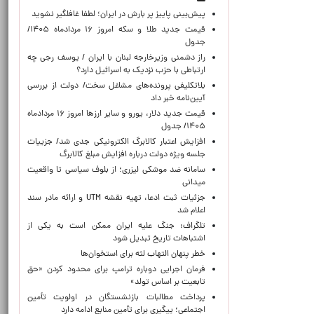
پیش‌بینی پاییز پر بارش در ایران؛ لطفا غافلگیر نشوید
قیمت جدید طلا و سکه امروز ۱۶ مردادماه ۱۴۰۵/
جدول
راز دشمنی وزیرخارجه لبنان با ایران / یوسف رجی چه
ارتباطی با حزب نزدیک به اسرائیل دارد؟
بلاتکلیفی پرونده‌های مشاغل سخت/ دولت از بررسی
آیین‌نامه خبر داد
قیمت جدید دلار، یورو و سایر ارزها امروز ۱۶ مردادماه
۱۴۰۵/ جدول
افزایش اعتبار کالابرگ الکترونیکی جدی شد/ جزییات
جلسه ویژه دولت درباره افزایش مبلغ کالابرگ
سامانه ضد موشکی لیزری؛ از بلوف سیاسی تا واقعیت
میدانی
جزئیات ثبت ادعا، تهیه نقشه UTM و ارائه مادر سند
اعلام شد
تلگراف: جنگ علیه ایران ممکن است به یکی از
اشتباهات تاریخ تبدیل شود
خطر پنهان التهاب لثه برای استخوان‌ها
فرمان اجرایی دوباره ترامپ برای محدود کردن «حق
تابعیت بر اساس تولد»
پرداخت مطالبات بازنشستگان در اولویت تأمین
اجتماعی؛ پیگیری برای تأمین منابع ادامه دارد