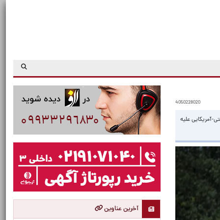
4050228020
ی-آمریکایی علیه
آخرین عناوین