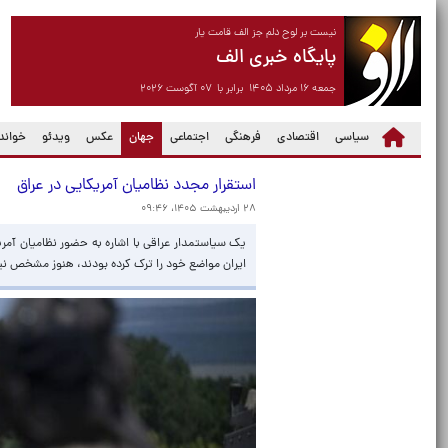
نیست بر لوح دلم جز الف قامت یار
پایگاه خبری الف
جمعه ۱۶ مرداد ۱۴۰۵ برابر با ۰۷ آگوست ۲۰۲۶
(current)
سیاسی
اقتصادی
فرهنگی
اجتماعی
جهان
عکس
ویدئو
خواندن
استقرار مجدد نظامیان آمریکایی در عراق
۲۸ اردیبهشت ۱۴۰۵، ۰۹:۴۶
یک سیاستمدار عراقی با اشاره به حضور نظامیان آمری
ایران مواضع خود را ترک کرده بودند، هنوز مشخص ن