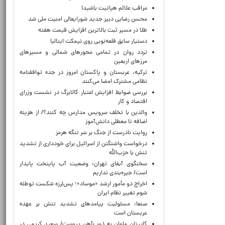
مراقب علائم هپاتیت باشید!
محسن رضایی دبیر جدید شورایعالی امنیت ملی شد
طلا در مسیر ثبت بالاترین افزایش قیمت هفته
دستیار سابق قلعه‌نویی روی نیمکت ایتالیا
تردد روان در تمامی محورهای شمالی و مسیرهای
مرزهای اربعین
ترکیه، عربستان و پاکستان امروز در جده توافقنامه
نظامی مشترک امضا می‌کنند
بررسی ضوابط افزایش اعتبار کالابرگ در نشست وزرای
اقتصاد و کار
والدین با تخلف سرویس مدارس چه کنند؟/ از هزینه
اضافه تا معطلی دانش‌آموز
روایت نادرست از جنگ بر سَر تنگه هرمز
درخواست واشنگتن از اسرائیل برای خودداری از تشدید
تنش با حزب‌الله
سخنگوی آبفای تهران: وضعیت آب پایتخت پایدار
است/ جیره‌بندی نداریم
اخراج دو مأمور ارشد «موساد»؛ پس‌لرزه شکست توطئه
شوم تغییر نظام ایران
صنعا: مسئولیت پیامدهای تشدید تنش بر عهده
عربستان است
کاپیتان ملوان به ذوب‌آهن پیوست/ سعید کریمی در