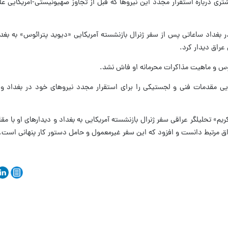
تری درباره استقرار مجدد این نیروها که قبل از تجاوز صهیونیستی-آمریکایی عل
ر بغداد ساعاتی پس از سفر ژنرال بازنشسته آمریکایی «دیوید پترائوس» به بغد
عراق دیدار کرد.
س و ماهیت مذاکرات محرمانه او فاش نشد.
یی مقدمات فنی و لجستیکی را برای استقرار مجدد نیروهای خود در بغداد 
» تحلیلگر عراقی سفر ژنرال بازنشسته آمریکایی به بغداد و دیدارهای او با مقام
عراق مرتبط دانست و افزود که این سفر غیرمعمول و حامل دستور کار پنهانی است.