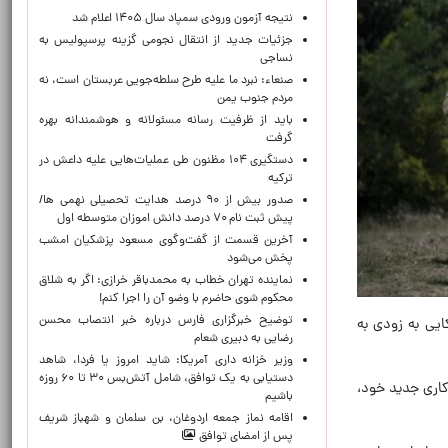
نتیجه آزمون ورودی سمپاد سال ۱۴۰۵ اعلام شد
جزئیات جدید از انتقال نجومی گزینه پرسپولیس به
نساجی
صنعاء: نبرد ما علیه طرح سلطه‌جویی عربستان است، نه
مردم جنوب یمن
باید از ظرفیت رسانه مسئولانه و هوشمندانه بهره
گرفت
دستگیری ۱۰۴ مظنون طی عملیات‌هایی علیه داعش در
ترکیه
صدور بیش از ۹۰ درصد هدایت تحصیلی نهمی ها/
پیش ثبت نام ۷۰ درصد دانش اموزان متوسطه اول
آخرین قسمت از گفت‌وگوی مسعود پزشکیان امشب
پخش می‌شود
نماینده تهران خطاب به محمدباقر خرازی: اگر به شلاق
محکوم شوی حاضرم با وضو آن را اجرا کنم!
توضیح خبرگزاری فارس درباره خبر انتصاب محسن
ایی به زودی به
رضایی به دبیری شعام
وزیر خزانه داری آمریکا: شاید امروز یا فردا، شاهد
دستیابی به یک توافق، شامل آتش‌بس ۳۰ تا ۶۰ روزه
کاری جدید خود،
باشیم
اقامه نماز جمعه اردوغان، بن ‌سلمان و شهباز شریف
پس از امضای توافق