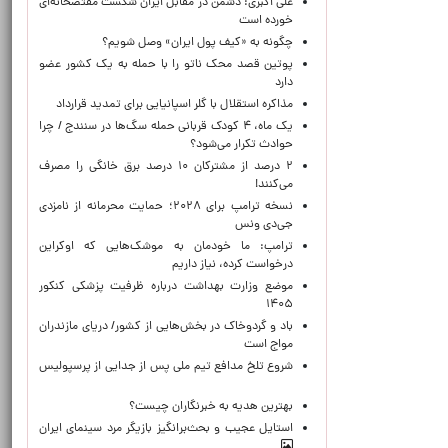
علی اکبری: دشمن در مقابل ایران شکست مفتضحانه‌ای
خورده است
چگونه به «کیف پول ایران» وصل شویم؟
پوتین قصد محک ناتو را با حمله به یک کشور عضو
دارد
مذاکره استقلال با گلر اسپانیایی برای تمدید قرارداد
یک ماه، ۴ کودک قربانی حمله سگ‌ها در سنندج / چرا
حوادث تکرار می‌شود؟
۲ درصد از مشترکان ۱۰ درصد برق خانگی را مصرف
می‌کنند!
نسخه ترامپ برای ۲۰۲۸؛ حمایت محرمانه از نامزدی
جی‌دی ونس
ترامپ: ما خودمان به موشک‌هایی که اوکراین
درخواست کرده، نیاز داریم
موضع وزارت بهداشت درباره ظرفیت پزشکی کنکور
۱۴۰۵
باد و گردوخاک در بخش‌هایی از کشور/ دریای مازندران
مواج است
شروع تلخ مدافع تیم ملی پس از جدایی از پرسپولیس
بهترین هدیه به خبرنگاران چیست؟
استایل عجیب و بحث‌برانگیز بازیگر مرد سینمای ایران