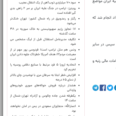
یه ایران مواضع
سود ۷۰ میلیاردی ذوب‌آهن از یک انتقال عجیب
رویترز: ترامپ در جنگ علیه ایران بر سر ۲ راهی بدی
گیر افتاده است
اد انجام شد که
رگبار و رعدوبرق در راه شمال کشور؛ تهران خنک‌تر
می‌شود
۱۷ تجاوز رژیم صهیونیستی به خاک سوریه در ۴۸
ساعت گذشته
تکلیف مدیرعامل استقلال قبل از لیگ مشخص می
و سپس در سایر
شود
ونس هم مثل ترامپ است/ فردوسی پور مهم تر از
معیشت مردم؟!/ هدف آمریکا خطرناک جلوه دادن ایران
است
ات عالی رتبه و
اتحادیه اروپا ۵ فرد مرتبط با صنایع دفاعی روسیه را
تحریم کرد
افزایش خطر ابتلا به سرطان مری با نوشیدن چای بالاتر
از دمای ۶۵ درجه
هشدار درباره فروش حواله‌های صوری خودروهای
وارداتی
یکطرفه شدن جاده چالوس و آزادراه تهران–شمال از
ساعت ۱۴
انصارالله: متجاوزان سعودی در یمن در امان نخواهند
بود