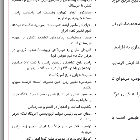
ف و اختلال در راه‌های واردات، کاهش حدود ۱۰ درصدی در تأمین بنزین مورد
درخواست واشنگتن از اسرائیل برای خودداری از تشدید
تنش با حزب‌الله
سخنگوی آبفای تهران: وضعیت آب پایتخت پایدار
است/ جیره‌بندی نداریم
ن محمدصادقی آن
اخراج دو مأمور ارشد «موساد»؛ پس‌لرزه شکست توطئه
شوم تغییر نظام ایران
صنعا: مسئولیت پیامدهای تشدید تنش بر عهده
عربستان است
یازی به افزایش
کاپیتان ملوان به ذوب‌آهن پیوست/ سعید کریمی در
عرض یک‌ماه تیم عوض کرد!
افزایش قیمتی،
پایان طرح ترافیکی اربعین پلیس با ثبت ۶۷ میلیون
تردد/جان باختن ۲۴ زائر در تصادفات اربعینی
مدودف: ژاپن تابع آمریکاست
می، می‌توان تا
ضرغامی: تغییر ریل، عین بصیرت است؛ فرصت سوزی
نکنیم
ی را به خوبی درک
محسن رضایی: اجازه باز شدن مسیر دوم در تنگه هرمز
را نخواهیم داد
تکذیب اصابت و انفجار در قشم و بندرعباس
ادعای جدید رئیس دولت تروریستی آمریکا: تنگه هرمز
طبیعی است با
باز است
ترامپ: فکر می‌کنم جنگ با ایران خیلی زود پایان
می‌یابد
آمریکا تحریم‌های جدیدی علیه کوبا اعمال کرد