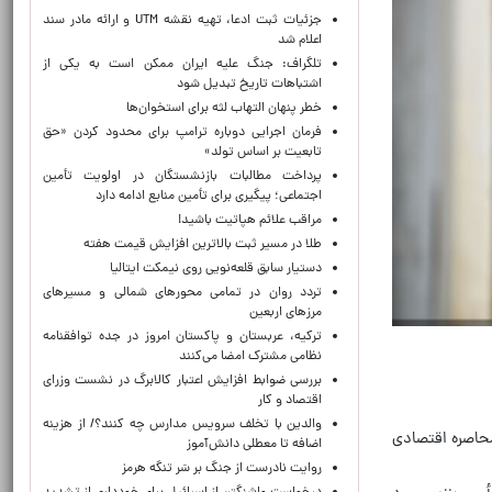
جزئیات ثبت ادعا، تهیه نقشه UTM و ارائه مادر سند
اعلام شد
تلگراف: جنگ علیه ایران ممکن است به یکی از
اشتباهات تاریخ تبدیل شود
خطر پنهان التهاب لثه برای استخوان‌ها
فرمان اجرایی دوباره ترامپ برای محدود کردن «حق
تابعیت بر اساس تولد»
پرداخت مطالبات بازنشستگان در اولویت تأمین
اجتماعی؛ پیگیری برای تأمین منابع ادامه دارد
مراقب علائم هپاتیت باشید!
طلا در مسیر ثبت بالاترین افزایش قیمت هفته
دستیار سابق قلعه‌نویی روی نیمکت ایتالیا
تردد روان در تمامی محورهای شمالی و مسیرهای
مرزهای اربعین
ترکیه، عربستان و پاکستان امروز در جده توافقنامه
نظامی مشترک امضا می‌کنند
بررسی ضوابط افزایش اعتبار کالابرگ در نشست وزرای
اقتصاد و کار
والدین با تخلف سرویس مدارس چه کنند؟/ از هزینه
اثیرات هر چند اندک محاصره اقتصادی
اضافه تا معطلی دانش‌آموز
روایت نادرست از جنگ بر سَر تنگه هرمز