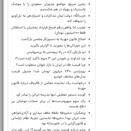
یحیی سریع: مواضع مزدوران سعودی را با موشک
بالستیک و پهپاد در هم شکستیم
حزب‌الله: دولت لبنان مذاکرات و امتیازدهی به تل‌آویو
را متوقف کند
عجیب اما واقعی:رقم فسخ قرارداد رضاییان با استقلال
فقط ۱۰۰میلیون تومان!
اصلاح قانون مهریه به دستورکار مجلس بازگشت
این خوراکی‌ها را بخورید تا آلزایمر نگیرید
دو بازیکن آزاد در راه پیوستن به پرسپولیس
چرا خداوند بر خوردن این ۳ میوه تأکید کرده است؟!
چرا قیمت طلا در ایران با بازار جهانی متفاوت است؟
پژوپارس ۶۴۰ میلیون تومان شد/ جدول قیمت
مدل‌های مختلف خودرو
درخواست یک نماینده مجلس از قالیباف درباره قانون
مهریه
کویت دستور تعطیلی تنها مدرسه ایرانی را صادر کرد
یک‌ سوم صهیونیست‌ها در برابر حملات موشکی بی
دفاع هستند
پزشکیان: مشروطه نقطه عطف بیداری و آزادی‌خواهی
ملت ایران بود/ مشروطه نخستین تجربه نظام پارلمانی
و قانون‌گرایی را در خاورمیانه بود
مردم درباره قیمت بنزین چه می‌گویند؟/ این رقم برای