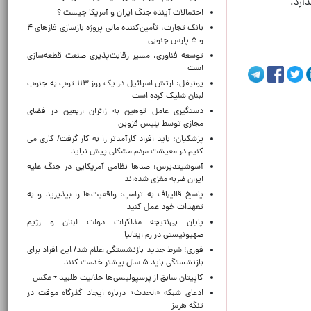
ارد.
احتمالات آینده جنگ ایران و آمریکا چیست ؟
بانک تجارت، تأمین‌کننده مالی پروژه بازسازی فازهای ۴
و ۵ پارس جنوبی
توسعه فناوری، مسیر رقابت‌پذیری صنعت قطعه‌سازی
است
یونیفل: ارتش اسرائیل در یک روز ۱۱۳ توپ به جنوب
لبنان شلیک کرده است
دستگیری عامل توهین به زائران اربعین در فضای
مجازی توسط پلیس قزوین
پزشکیان: باید افراد کارآمدتر را به کار گرفت/ کاری می
کنیم در معیشت مردم مشکلی پیش نیاید
آسوشیتدپرس: صدها نظامی آمریکایی در جنگ علیه
ایران ضربه مغزی شده‌اند
پاسخ قالیباف به ترامپ: واقعیت‌ها را بپذیرید و به
تعهدات خود عمل کنید
پایان بی‌نتیجه مذاکرات دولت لبنان و رژیم
صهیونیستی در رم ایتالیا
فوری؛ شرط جدید بازنشستگی اعلام شد/ این افراد برای
بازنشستگی باید ۵ سال بیشتر خدمت کنند
کاپیتان سابق از پرسپولیسی‌ها حلالیت طلبید + عکس
ادعای شبکه «الحدث» درباره ایجاد گذرگاه موقت در
تنگه هرمز