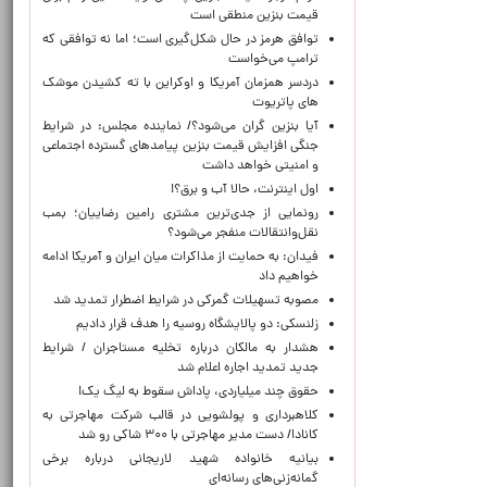
قیمت بنزین منطقی است
توافق هرمز در حال شکل‌گیری است؛ اما نه توافقی که
ترامپ می‌خواست
دردسر همزمان آمریکا و اوکراین با ته کشیدن موشک
های پاتریوت
آیا بنزین گران می‌شود؟/ نماینده مجلس: در شرایط
جنگی افزایش قیمت بنزین پیامدهای گسترده اجتماعی
و امنیتی خواهد داشت
اول اینترنت، حالا آب و برق؟!
رونمایی از جدی‌ترین مشتری رامین رضاییان؛ بمب
نقل‌وانتقالات منفجر می‌شود؟
فیدان: به حمایت از مذاکرات میان ایران و آمریکا ادامه
خواهیم داد
مصوبه تسهیلات گمرکی در شرایط اضطرار تمدید شد
زلنسکی: دو پالایشگاه روسیه را هدف قرار دادیم
هشدار به مالکان درباره تخلیه مستاجران / شرایط
جدید تمدید اجاره اعلام شد
حقوق چند میلیاردی، پاداش سقوط به لیگ یک!
کلاهبرداری و پولشویی در قالب شرکت مهاجرتی به
کانادا/ دست مدیر مهاجرتی با ۳۰۰ شاکی رو شد
بیانیه خانواده شهید لاریجانی درباره برخی
گمانه‌زنی‌های رسانه‌ای