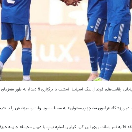
ید در ورزشگاه «رامون سانچز پیسخوان» به مصاف سویا رفت و میزبانش را با نتیج
تنها گل این بازی را وینیسیوس جونیور در دقیقه 14 به ثمر رساند. روی این گل، کیلیان امباپه توپ را درون محوطه جر