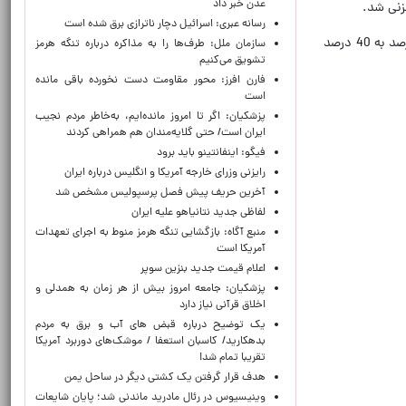
عدن خبر داد
زنی شد.
رسانه عبری: اسرائیل دچار ناترازی برق شده است
رئال مادرید در این بازی 10 بار شوت‌زنی کرد که فقط 2 شوت در چهارچوب بود. البته شاگردان آلوارو آربلوا مالکیت توپ 60 درصد به 40 درصد
سازمان ملل: طرف‌ها را به مذاکره درباره تنگه هرمز
تشویق می‌کنیم
فارن افرز: محور مقاومت دست نخورده باقی مانده
است
پزشکیان: اگر تا امروز مانده‌ایم، به‌خاطر مردم نجیب
ایران است/ حتی گلایه‌مندان هم همراهی کردند
فیگو: اینفانتینو باید برود
رایزنی وزرای خارجه آمریکا و انگلیس درباره ایران
آخرین حریف پیش فصل پرسپولیس مشخص شد
لفاظی جدید نتانیاهو علیه ایران
منبع آگاه: بازگشایی تنگه هرمز منوط به اجرای تعهدات
آمریکا است
اعلام قیمت جدید بنزین سوپر
پزشکیان: جامعه امروز بیش از هر زمان به همدلی و
اخلاق قرآنی نیاز دارد
یک توضیح درباره قبض های آب و برق به مردم
بدهکارید/ کاسبان استعفا / موشک‌های دوربرد آمریکا
تقریبا تمام شد!
هدف قرار گرفتن یک کشتی دیگر در ساحل یمن
وینیسیوس در رئال مادرید ماندنی شد؛ پایان شایعات