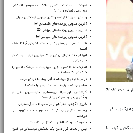
آموزش ساخت زیر اتویی خانگی مخصوص اتوکشی
روی زمین (ساده و ارزان)
رحمان عموزاد تنها صدرنشین برترین آزادکاران جهان
آخرین عناوین روزنامه‌های اقتصادی
آخرین عناوین روزنامه‌های ورزشی
آخرین عناوین روزنامه‌های سیاسی
فارن‌پالیسی: عربستان در بن‌بست راهبردی گرفتار شده
است
انهدام باند قاچاق بیش از ۵ میلیون لیتر سوخت در
بندرعباس
اندیشکده هادسن: چین می‌تواند با موشک اتمی به
خاک آمریکا حمله کند
ترامپ: ترجیح می‌دهم با ایرانی‌‌ها به توافق برسم
فناوری‌ای که می‌تواند هر رمز عبوری را بشکند!
به گزارش تسنیم، هفته سی و هفتم و ماقبل پایانی رقابت‌های فوتبال لیگ اسپانیا، امشب با برگزاری 9 دیدار به طور همزمان از ساعت 20:30
کارشناس اوراسیا: پیامدهای کنوانسیون خزر از
واگذاری بحرین هم زیان‌بارتر است
خروج ناگهانی نتانیاهو از مراسمی به دلایل امنیتی
ه یک بر صفر از
روسیه: ماکرون به کی‌یف دستور حملات تروریستی
می‌دهد
پنجره‌ نقل و انتقالاتی استقلال بسته ماند
یمه حریف کنترل کرد، اما
یمن از هدف قرار دادن یک نفتکش عربستانی در خلیج