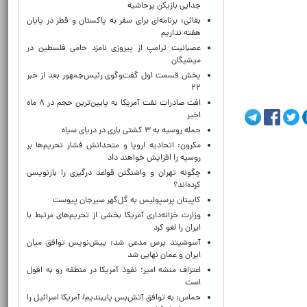
جدایی بازیکن پرحاشیه
بقائی: برنامه‌ای برای سفر به پاکستان و قطر در پایان
هفته نداریم
عصبانیت ترامپ از پیروزی نامزد حامی فلسطین در
میشیگان
پخش قسمت اول گفت‌وگوی رئیس‌جمهور بعد از خبر
۲۲
افت صادرات نفت آمریکا به پایین‌ترین حجم در ۸ ماه
اخیر
حمله روسیه به ۳ کشتی باری در دریای سیاه
مکرون: اتحادیه اروپا و متحدانش فشار تحریم‌ها بر
روسیه را افزایش خواهند داد
چگونه تهران و واشنگتن قواعد درگیری را بازنویسی
کرده‌اند؟
کاپیتان پرسپولیس به گل‌گهر سیرجان پیوست
وزارت خزانه‌داری آمریکا بخشی از تحریم‌های مرتبط با
ایران را لغو کرد
آسوشیتد پرس مدعی شد: پیش‌نویس توافق میان
ایران و عمان نهایی شد
اعتراف منشه امیر؛ نفوذ آمریکا در منطقه رو به افول
است
حماس: به توافق آتش‌بس پایبندیم/ آمریکا اسرائیل را