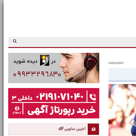
4050228007
آخرین عناوین