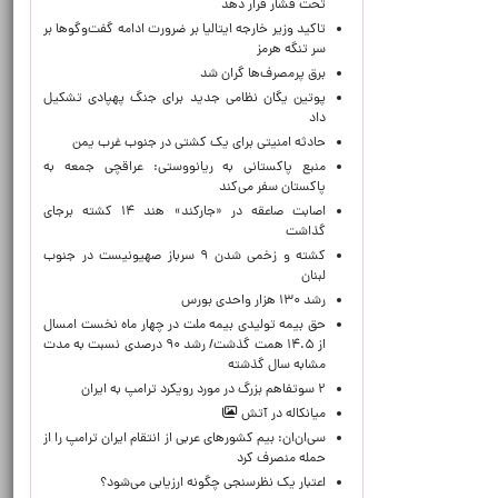
تحت فشار قرار دهد
تاکید وزیر خارجه ایتالیا بر ضرورت ادامه گفت‌وگوها بر
سر تنگه هرمز
برق پرمصرف‌ها گران شد
پوتین یگان نظامی جدید برای جنگ پهپادی تشکیل
داد
حادثه امنیتی برای یک کشتی در جنوب غرب یمن
منبع پاکستانی به ریانووستی: عراقچی جمعه به
پاکستان سفر می‌کند
اصابت صاعقه در «جارکند» هند ۱۴ کشته برجای
گذاشت
کشته و زخمی شدن ۹ سرباز صهیونیست در جنوب
لبنان
رشد ۱۳۰ هزار واحدی بورس
حق بیمه تولیدی بیمه ملت در چهار ماه نخست امسال
از ۱۴.۵ همت گذشت/ رشد ۹۰ درصدی نسبت به مدت
مشابه سال گذشته
۲ سوتفاهم بزرگ در مورد رویکرد ترامپ به ایران
میانکاله در آتش
سی‌ان‌ان: بیم کشورهای عربی از انتقام ایران ترامپ را از
حمله منصرف کرد
اعتبار یک نظرسنجی چگونه ارزیابی می‌شود؟