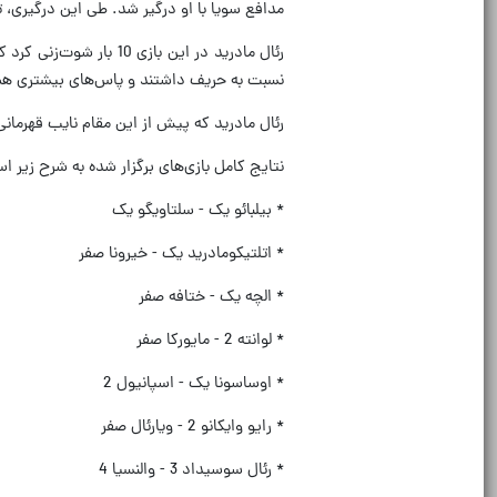
مدافع سویا با او درگیر شد. طی این درگیری، 
نسبت به حریف داشتند و پاس‌های بیشتری هم
رئال مادرید که پیش از این مقام نایب قهرمانی‌اش را قط
نتایج کامل بازی‌های برگزار شده به شرح زیر ا
* بیلبائو یک - سلتاویگو یک
* اتلتیکومادرید یک - خیرونا صفر
* الچه یک - ختافه صفر
* لوانته 2 - مایورکا صفر
* اوساسونا یک - اسپانیول 2
* رایو وایکانو 2 - ویارئال صفر
* رئال سوسیداد 3 - والنسیا 4