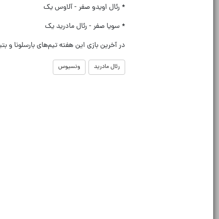
* رئال اویدو صفر - آلاوس یک
* سویا صفر - رئال مادرید یک
در آخرین بازی این هفته تیم‌های بارسلونا و بتیس از ساعت 22:45 در ورزشگاه نوک
رئال مادرید
ونسیوس