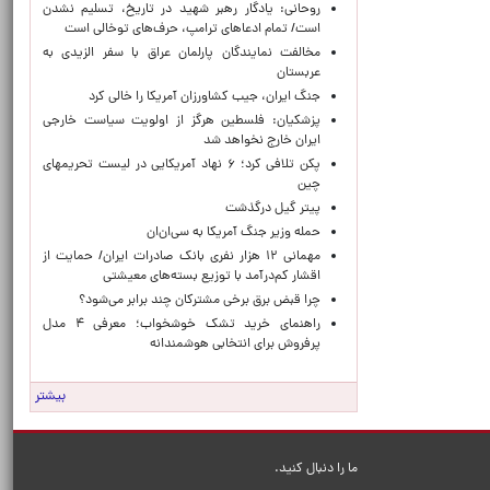
روحانی: یادگار رهبر شهید در تاریخ، تسلیم نشدن
است/ تمام ادعاهای ترامپ، حرف‌های توخالی است
مخالفت نمایندگان پارلمان عراق با سفر الزیدی به
عربستان
جنگ ایران، جیب کشاورزان آمریکا را خالی کرد
پزشکیان: فلسطین هرگز از اولویت سیاست خارجی
ایران خارج نخواهد شد
پکن تلافی کرد؛ ۶ نهاد آمریکایی در لیست تحریمهای
چین
پیتر گیل درگذشت
حمله وزیر جنگ آمریکا به سی‌ان‌ان
مهمانی ۱۲ هزار نفری بانک صادرات ایران/ حمایت از
اقشار کم‌درآمد با توزیع بسته‌های معیشتی
چرا قبض برق برخی مشترکان چند برابر می‌شود؟
راهنمای خرید تشک خوشخواب؛ معرفی ۴ مدل
پرفروش برای انتخابی هوشمندانه
بیشتر
ما را دنبال کنید.