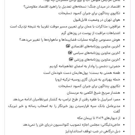
عامل افزایش قبوض آب و برق برخی مشترکان چه بود؟
اقتصاد در میدان جنگ؛ نسخه‌های تعدیل یا راهبرد اقتصاد مقاومتی؟
تکاپوی پنتاگون برای جبران کمبود تسلیحات
هوای تهران در وضعیت قابل‌قبول
عراقچی: مذاکرات با عمان برای تعیین مسیر موقت تقریبا به نتیجه نزدیک است
اشتباهات مراقبت از پوست در روزهای گرم
هوش مصنوعی چگونه عملیات فضاپیماها و ماهواره‌ها را تغییر می‌دهد؟
آخرین عناوین روزنامه‌های اقتصادی
آخرین عناوین روزنامه‌های سیاسی
آخرین عناوین روزنامه‌های ورزشی
حضرتی: دشمن را وادار به امضای تفاهم‌نامه کردیم
طعنه همتی به بسنت؛ پول‌هایمان دست خودمان است
حمله پهپادی به شریان گازی روسیه-ترکیه-اروپا
تکاپوی پنتاگون برای جبران کمبود تسلیحات
هشدار صریح شیخ الکعبی به عربستان
مصر: اسراییل با طفره رفتن از طرح ترامپ به کشتار غیرنظامیان ادامه می‌دهد
مدیرعامل بانک سپه فرارسیدن روز خبرنگار را به اصحاب رسانه و خبر تبریک
گفت
از دیوارهای ۲۰۱۹ تا پیمان مکه
حاجی‌دلیگانی: مجلس اجازه تصویب کنوانسیون دریای خزر را نمی‌دهد
دبل درگاهی در شب توقف استانداردلیژ