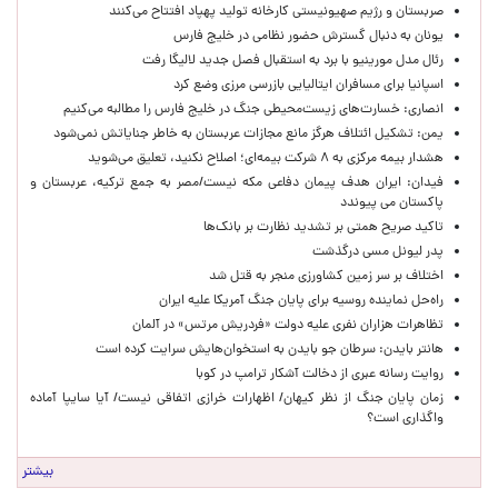
صربستان و رژیم صهیونیستی کارخانه تولید پهپاد افتتاح می‌کنند
یونان به دنبال گسترش حضور نظامی در خلیج فارس
رئال مدل مورینیو با برد به استقبال فصل جدید لالیگا رفت
اسپانیا برای مسافران ایتالیایی بازرسی مرزی وضع کرد
انصاری: خسارت‌های زیست‌محیطی جنگ در خلیج فارس را مطالبه‌ می‌کنیم
یمن: تشکیل ائتلاف هرگز مانع مجازات عربستان به خاطر جنایاتش نمی‌شود
هشدار بیمه مرکزی به ۸ شرکت بیمه‌ای؛ اصلاح نکنید، تعلیق می‌شوید
فیدان: ایران هدف پیمان دفاعی مکه نیست/مصر به جمع ترکیه، عربستان و
پاکستان می پیوندد
تاکید صریح همتی بر تشدید نظارت بر بانک‌ها
پدر لیونل مسی درگذشت
اختلاف بر سر زمین کشاورزی منجر به قتل شد
راه‌حل نماینده روسیه برای پایان جنگ آمریکا علیه ایران
تظاهرات هزاران نفری علیه دولت «فردریش مرتس» در آلمان
هانتر بایدن: سرطان جو بایدن به استخوان‌هایش سرایت کرده است
روایت رسانه عبری از دخالت آشکار ترامپ در کوبا
زمان پایان جنگ از نظر کیهان/ اظهارات خرازی اتفاقی نیست/ آیا سایپا آماده
واگذاری است؟
بیشتر