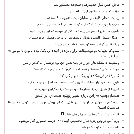
عامل اصلی قتل حمیدرضا رجب‌زاده دستگیر شد
حق انتخاب، نخستین قربانی انحصار
روایت طحان‌نظیف از بمباران بیت رهبری در ۹ اسفند
یمن: با پهپاد پالایشگاه آرامکو در جیزان را هدف قرار دادیم
تأمین کالاهای اساسی برای ماه‌ها؛ نگرانی درباره ذخایر وجود ندارد
راهکار جنبش النجباء عراق، دیپلماسی برای حل مشکل با عربستان
ویتکاف و کوشنر «ممکن است» به مسکو بروند
صدورگواهینامه موتورسیکلت برای زنان؛ در آینده نزدیک/ تردد بانوان با موتور به‌
صرفه‌تر است
وضعیت دانشگاه‌های ایران در رتبه‌بندی جهانی؛ پرشمار اما کمتر از قبل
حریق در شهرک صنعتی نصیرآباد تاکنون ۴ مصدوم داشته است
کالابرگ در فروشگاه‌های بزرگ هم از کار افتاد
طرح نتانیاهو برای ساخت شهری تحت سلطه اسرائیل در جنوب غزه
آمریکا از طریق ترکیه تسلیحات و مهمات به اوکراین می‌فرستد
هشدار روسیه به ژاپن درباره تغییر رویکرد هسته‌ای این کشور
ارتودنسی نامرئی یا ارتودنسی فلزی؛ کدام روش برای مرتب کردن دندان‌ها
مناسب‌تر است؟
قله دماوند در تابستان سفیدپوش شد!
وزیر آموزش‌وپرورش: سال تحصیلی آینده ۱۰۰ درصد حضوری آغاز می‌شود
تاسیسات آرامکو منفجر شد