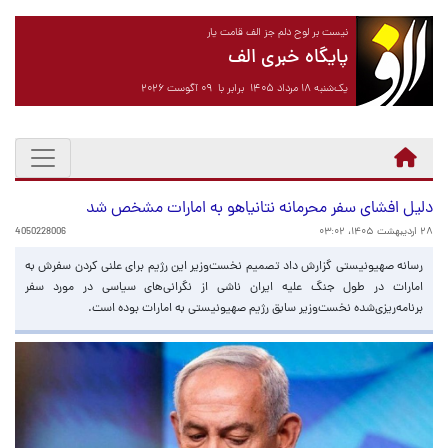
نیست بر لوح دلم جز الف قامت یار
پایگاه خبری الف
یک‌شنبه ۱۸ مرداد ۱۴۰۵ برابر با ۰۹ آگوست ۲۰۲۶
دلیل افشای سفر محرمانه نتانیاهو به امارات مشخص شد
۲۸ اردیبهشت ۱۴۰۵، ۰۳:۰۲
4050228006
رسانه صهیونیستی گزارش داد تصمیم نخست‌وزیر این رژیم برای علنی کردن سفرش به
امارات در طول جنگ علیه ایران ناشی از نگرانی‌های سیاسی در مورد سفر
برنامه‌ریزی‌شده نخست‌وزیر سابق رژیم صهیونیستی به امارات بوده است.