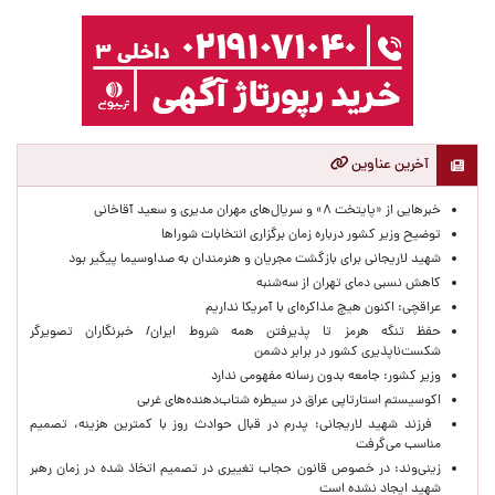
آخرین عناوین
خبرهایی از «پایتخت ۸» و سریال‌های مهران مدیری و سعید آقاخانی
توضیح وزیر کشور درباره زمان برگزاری انتخابات شوراها
شهید لاریجانی برای بازگشت مجریان و هنرمندان به صداوسیما پیگیر بود
کاهش نسبی دمای تهران از سه‌شنبه
عراقچی: اکنون هیچ مذاکره‌ای با آمریکا نداریم
حفظ تنگه هرمز تا پذیرفتن همه شروط ایران/ خبرنگاران تصویرگر
شکست‌ناپذیری کشور در برابر دشمن
وزیر کشور: جامعه بدون رسانه مفهومی ندارد
اکوسیستم استارتاپی عراق در سیطره شتاب‌دهنده‌‌های غربی
فرزند شهید لاریجانی: پدرم در قبال حوادث روز با کمترین هزینه، تصمیم
مناسب می‌گرفت
زینی‌وند: در خصوص قانون حجاب تغییری در تصمیم اتخاذ شده در زمان رهبر
شهید ایجاد نشده است