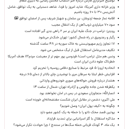
توضیح خبرگزاری فارس درباره خبر انتصاب محسن رضایی به دبیری شعام
وزیر خزانه داری آمریکا: شاید امروز یا فردا، شاهد دستیابی به یک توافق، شامل
آتش‌بس ۳۰ تا ۶۰ روزه باشیم
اقامه نماز جمعه اردوغان، بن ‌سلمان و شهباز شریف پس از امضای توافق
سود ۷۰ میلیاردی ذوب‌آهن از یک انتقال عجیب
رویترز: ترامپ در جنگ علیه ایران بر سر ۲ راهی بدی گیر افتاده است
رگبار و رعدوبرق در راه شمال کشور؛ تهران خنک‌تر می‌شود
۱۷ تجاوز رژیم صهیونیستی به خاک سوریه در ۴۸ ساعت گذشته
تکلیف مدیرعامل استقلال قبل از لیگ مشخص می شود
ونس هم مثل ترامپ است/ فردوسی پور مهم تر از معیشت مردم؟!/ هدف آمریکا
خطرناک جلوه دادن ایران است
اتحادیه اروپا ۵ فرد مرتبط با صنایع دفاعی روسیه را تحریم کرد
افزایش خطر ابتلا به سرطان مری با نوشیدن چای بالاتر از دمای ۶۵ درجه
هشدار درباره فروش حواله‌های صوری خودروهای وارداتی
یکطرفه شدن جاده چالوس و آزادراه تهران–شمال از ساعت ۱۴
انصارالله: متجاوزان سعودی در یمن در امان نخواهند بود
علی اکبری: دشمن در مقابل ایران شکست مفتضحانه‌ای خورده است
چگونه به «کیف پول ایران» وصل شویم؟
پوتین قصد محک ناتو را با حمله به یک کشور عضو دارد
مذاکره استقلال با گلر اسپانیایی برای تمدید قرارداد
یک ماه، ۴ کودک قربانی حمله سگ‌ها در سنندج / چرا حوادث تکرار می‌شود؟