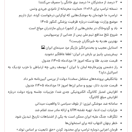
۲ درصد از مشترکان ۱۰ درصد برق خانگی را مصرف می‌کنند!
نسخه ترامپ برای ۲۰۲۸؛ حمایت محرمانه از نامزدی جی‌دی ونس
ترامپ: ما خودمان به موشک‌هایی که اوکراین درخواست کرده، نیاز داریم
موضع وزارت بهداشت درباره ظرفیت پزشکی کنکور ۱۴۰۵
باد و گردوخاک در بخش‌هایی از کشور/ دریای مازندران مواج است
شروع تلخ مدافع تیم ملی پس از جدایی از پرسپولیس
بهترین هدیه به خبرنگاران چیست؟
استایل عجیب و بحث‌برانگیز بازیگر مرد سینمای ایران
پیش‌بینی پاییز پر بارش در ایران؛ لطفا غافلگیر نشوید
قیمت جدید طلا و سکه امروز ۱۶ مردادماه ۱۴۰۵/ جدول
راز دشمنی وزیرخارجه لبنان با ایران / یوسف رجی چه ارتباطی با حزب نزدیک به
اسرائیل دارد؟
بلاتکلیفی پرونده‌های مشاغل سخت/ دولت از بررسی آیین‌نامه خبر داد
قیمت جدید دلار، یورو و سایر ارزها امروز ۱۶ مردادماه ۱۴۰۵/ جدول
افزایش اعتبار کالابرگ الکترونیکی جدی شد/ جزییات جلسه ویژه دولت درباره
افزایش مبلغ کالابرگ
سامانه ضد موشکی لیزری؛ از بلوف سیاسی تا واقعیت میدانی
جزئیات ثبت ادعا، تهیه نقشه UTM و ارائه مادر سند اعلام شد
تلگراف: جنگ علیه ایران ممکن است به یکی از اشتباهات تاریخ تبدیل شود
خطر پنهان التهاب لثه برای استخوان‌ها
فرمان اجرایی دوباره ترامپ برای محدود کردن «حق تابعیت بر اساس تولد»