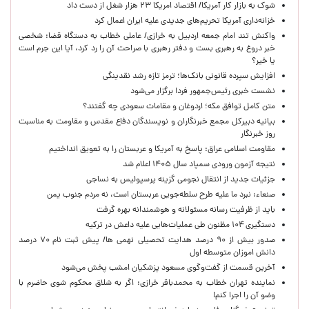
شوک به بازار کار آمریکا/ اقتصاد امریکا ۲۳ هزار شغل از دست داد
خزانه‌داری آمریکا تحریم‌های جدیدی علیه ایران اعمال کرد
واکنش تند امام جمعه اردبیل به خرازی/ عاملی خطاب به دستگاه قضا: شخصی
خبر دروغ به رهبری بست و دفتر رهبری با صراحت آن را رد کرد، آیا این جرم است
یا خیر؟
افزایش سپرده قانونی بانک‌ها؛ ترمز تازه رشد نقدینگی
نشست خبری رئیس‌جمهور فردا برگزار می‌شود
متن کامل توافق مکه؛ اردوغان و مقامات سعودی چه گفتند؟
بیانیه دبیرکل مجمع خبرنگاران و نویسندگان دفاع مقدس و مقاومت به مناسبت
روز خبرنگار
مقاومت اسلامی عراق: پاسخ به آمریکا و عربستان را به تعویق انداختیم
نتیجه آزمون ورودی سمپاد سال ۱۴۰۵ اعلام شد
جزئیات جدید از انتقال نجومی گزینه پرسپولیس به نساجی
صنعاء: نبرد ما علیه طرح سلطه‌جویی عربستان است، نه مردم جنوب یمن
باید از ظرفیت رسانه مسئولانه و هوشمندانه بهره گرفت
دستگیری ۱۰۴ مظنون طی عملیات‌هایی علیه داعش در ترکیه
صدور بیش از ۹۰ درصد هدایت تحصیلی نهمی ها/ پیش ثبت نام ۷۰ درصد
دانش اموزان متوسطه اول
آخرین قسمت از گفت‌وگوی مسعود پزشکیان امشب پخش می‌شود
نماینده تهران خطاب به محمدباقر خرازی: اگر به شلاق محکوم شوی حاضرم با
وضو آن را اجرا کنم!