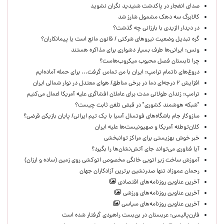
صدای انفجار در پاکدشت شنیدید نگران نشوید
کالابرگ سه دهک مشمول شارز شد
در دیدار الزیدی با بارزانی چه گذشت؟
گره تبدیل وضعیت نیروهای شرکتی / قانون مانع است یا پیمانکاران؟
ونس: ایرانی‌ها طرف بسیار دشواری برای مذاکره هستند
چرا تابستان فصل محبوب میکروب‌هاست؟
دروغ‌های ناتمام ترامپ: ایران با من تماس گرفت... برای حمله آماده‌ایم
افزایش ۲ درجه‌ای دما در برخی مناطق/ هوای معتدل در نوار شمالی ایران
ترامپ: زندان طولانی مدت برای عاملان افشاگری‌ علیه آمریکا اعمال می‌کنیم
"شبکه هوشمند کشوری" در قبض تلفن ثابت چیست؟
سازوکار جام باشگاه‌های فوتسال آسیا با یک تیم ایرانی/ پایان بازیکن قرضی؟
کلان‌توطئه آمریکا و صهیونیست‌ها علیه ایران
خبر خوش بهزیستی برای مراکز توانبخشی
آیا فناوری می‌تواند جای آتش‌نشان‌ها را بگیرد؟
آموزش ساخت زیر اتویی خانگی مخصوص اتوکشی روی زمین (ساده و ارزان)
رحمان عموزاد تنها صدرنشین برترین آزادکاران جهان
آخرین عناوین روزنامه‌های اقتصادی
آخرین عناوین روزنامه‌های ورزشی
آخرین عناوین روزنامه‌های سیاسی
فارن‌پالیسی: عربستان در بن‌بست راهبردی گرفتار شده است