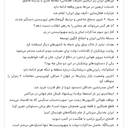
مرزهای ایران زیر ذره‌بین اشراف اطلاعاتی/ مقابله جدی با پدیده قاچاق
خدمات اربعین در مرزها بدون وقفه ادامه دارد
جزئیات فعال‌سازی «کیف پول ایران» اعلام شد
سپاه: ۸ شرور مسلح شاخص و مرتبط گروهک‌های تروریستی دستگیر شدند
آیا هر کس می‌تواند هر سخنی را به رهبر انقلاب نسبت دهد؟
آغاز دور سوم مذاکرات لبنان و رژیم صهیونیستی در رم
مسئله مانایی ایران و اصلاح الگوی توسعه
بغداد: نباید از خاک عراق برای حمله به کشورهای دیگر استفاده کرد
روایت پزشکیان از اقدامات دولت برای معیشت مردم امشب منتشر می‌شود
فرمانده نیروی هوایی ارتش: در دفاع از ایران، جان بر کف خواهیم بود
یکی از دستاوردهای پزشکیان در این دو سال چه بود؟
اسلام‌آباد: رایزنی‌های دیپلماتیک درباره منطقه و تنگه هرمز ادامه دارد
آخرین وضعیت بازار رمزارزها در جهان / صرافی کوین‌بیس معاملات ۶ رمزارز را
متوقف کرد
آلمان صدرنشین حداقل دستمزد اروپا از نظر قدرت خرید شد
اینفانتینو زیر بار استعفا نرفت/ پیشنهاد فینال جام جهانی در مراکش
توقف طولانی کامیون‌ها پشت مرز؛ صورت‌حساب سنگینی که به اقتصاد می‌رسد
قطع همکاری با قلعه نویی همچنان سوژه است/ نظر برخی مسئولان تغییر کرد!
ایران به‌دنبال میزبانی از جام باشگاه‌های فوتسال آسیا
افشای درگیری ترامپ با هگست در کمپ دیوید
حزب‌الله: حاصل مذاکرات دولت با صهیونیست‌ها تنها امتیازدهی‌ بیشتر است