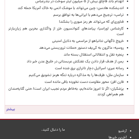
انهدام باند قاچاق بیش از ۵ میلیون لیتر سوخت در بندرعباس
اندیشکده هادسن: چین می‌تواند با موشک اتمی به خاک آمریکا حمله کند
ترامپ: ترجیح می‌دهم با ایرانی‌‌ها به توافق برسم
فناوری‌ای که می‌تواند هر رمز عبوری را بشکند!
کارشناس اوراسیا: پیامدهای کنوانسیون خزر از واگذاری بحرین هم زیان‌بارتر
است
خروج ناگهانی نتانیاهو از مراسمی به دلایل امنیتی
روسیه: ماکرون به کی‌یف دستور حملات تروریستی می‌دهد
پنجره‌ نقل و انتقالاتی استقلال بسته ماند
یمن از هدف قرار دادن یک نفتکش عربستانی در خلیج عدن خبر داد
رسانه عبری: اسرائیل دچار ناترازی برق شده است
سازمان ملل: طرف‌ها را به مذاکره درباره تنگه هرمز تشویق می‌کنیم
فارن افرز: محور مقاومت دست نخورده باقی مانده است
پزشکیان: اگر تا امروز مانده‌ایم، به‌خاطر مردم نجیب ایران است/ حتی گلایه‌مندان
هم همراهی کردند
بیشتر
ما را دنبال کنید.
آرشیو
آخرین خبرها