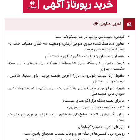
آخرین عناوین
گاردین: دیپلماسی ترامپ در حد مهدکودک است
معاون هماهنگ‌کننده نیروی هوایی ارتش: وضعیت سه خلبان عملیات حمله به
العدید هنوز مشخص نیست
هشدار به مسافران؛ ترافیک سنگین در این جاده شمالی
قیمت جدید طلا و سکه امروز ۱۵ مردادماه ۱۴۰۵/ مرز مقاومتی طلا و سکه
شکست + جدول
سقوط آزاد قیمت خودرو در بازار/ آخرین قیمت پراید، پژو، ساینا، شاهین،
کوییک و تارا + جدول
شهید علی لاریجانی چگونه ردیابی شد؟/ روایت سردار کوثری از نحوه شهادت دبیر
شورای عالی امنیت ملی
ماجرای نصب سنگ مزار اکبر عبدی چیست؟
تکذیب شایعه «معافیت سربازان فراری»
ایران: گسترش زرادخانه سلاح‌های هسته‌ای آمریکا تهدیدی برای کل بشریت
است
باورهای نادرست درباره گرمازدگی
رویترز: تردد کشتی‌ها در تنگه هرمز و باب‌المندب همچنان پایین است