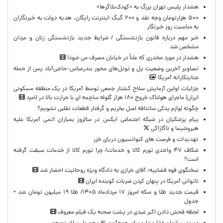
هشدار پلیس تهران بزرگ به «کودک‌بلاگرها»
۵۰۰ هزارتومان وجه نقد و ۲۰۰ گیگ اینترنت رایگان، هدیه دولت به خبرنگاران
به مناسبت روز خبرنگار
خبر مهم درباره قانون بازنشستگی / شرایط جدید بازنشستگی زنان و مردان
مشخص شد
هشدار در مورد مخدری که علناً در خیابان مصرف می شود!
تصاویر آخرین وضعیت پل و تونل‌های محور بندرعباس–حاجی‌آباد پس از حمله
جنایتکارانه آمریکا
جزئیات اولین آزمایش سلاح کشتار جمعی توسط آمریکا در یک منطقه مسکونی
ایران| ماجرای هولناک خروج ۱۸۰ هزار گلوله ساچمه ای با حرارت بالا در لامرد
چگونه لوازم یدکی سانتافه اصل بخریم و گرفتار قطعات تقلبی نشویم؟
پیام پزشکیان در شبکه اجتماعی ایکس در سالروز بمباران اتمی آمریکا علیه
هیروشیما و ناگازاکی
تهدیدات و فرصت های کنوانسیون دریای خزر
شکاف ۴۷ واحدی تورم کالا و خدمات/ چرا تورم کالا از خدمات سبقت گرفته
است؟
سخنگوی قوه قضاییه: آقای خرازی به دادگاه ویژه روحانیت احضار شد
ناتوانی آمریکا در پنهان کردن ضربات کوبنده ایران
قیمت جدید طلا و سکه امروز ۱۷ مردادماه ۱۴۰۵/ طلا ۱۹ میلیون تومان شد +
جدول
لحظه‌ فحش دادن اکبر عبدی در پشت صحنه یک فیلم معروف