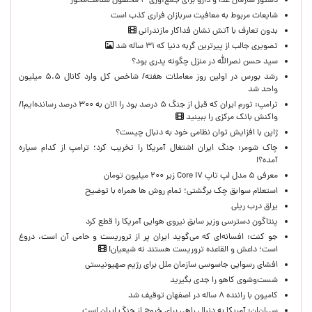
دستور سازمان غذا و دارو برای جمع‌آوری ۳ محصول سلامت‌محور
شایعات مربوط به معافیت سربازان فراری کذب است
بدون تعارف با آتش نشان فداکار مازندرانی
تصویری جالب از پیرترین گربه دنیا که ۳۱ ساله شد
سید حسن نصرالله در منزل چگونه پدری بود؟
رشد بورس در اولین روز معاملات هفته/ شاخص کل وارد کانال ۵.۵ میلیون
واحد شد
ترامپ: تورم ایران که قبل از جنگ ۵ درصد بود را الان به ۳۰۰ درصد رسانده‌ایم!/
واکنش بانک مرکزی را ببینید
ژاپن با افزایش توان نظامی خود به دنبال چیست؟
چاک شومر: جنگ ایران اشتغال آمریکا را تخریب کرد؛ ترامپ از کدام سیاره
آمده؟!
معرفی ۵ مدل لپ تاپ Core i۷ زیر ۲۰۰ میلیون تومان
استعلام سوابق چک برگشتی؛ تمام روش ها همراه با توضیح
یراق درب ریلی
پنتاگون دسترسی وزیر سابق نیروی هوایی آمریکا را قطع کرد
جو کنت: افسانه‌ای که می‌گوید ایران پر از تروریست و حامی آن است، دروغ
است؛ داعش و القاعده تروریست هستند نه شیعیان!
افشای رسوایی جاسوسی سازمان ملل برای رژیم صهیونیستی
شست‌وشوی کاهو را جدی بگیرید
کامیون با راننده ۸ ساله در اصفهان توقیف شد
سی‌ان‌ان: آمریکا به دنبال راهی برای خروج از جنگ ایران است