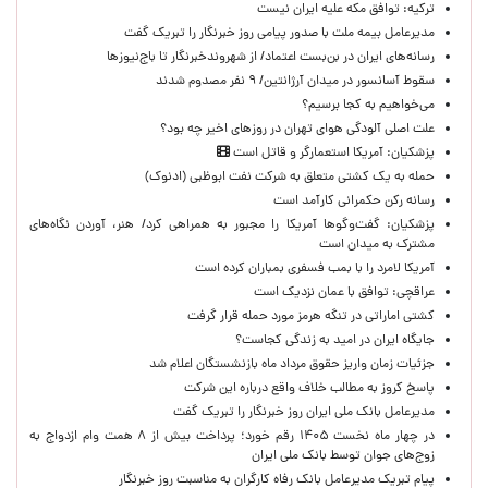
ترکیه: توافق مکه علیه ایران نیست
مدیرعامل بیمه ملت با صدور پیامی روز خبرنگار را تبریک گفت
رسانه‌های ایران در بن‌بست اعتماد/ از شهروندخبرنگار تا باج‌نیوزها
سقوط آسانسور در میدان آرژانتین/ ۹ نفر مصدوم شدند
می‌خواهیم به کجا برسیم؟
علت اصلی آلودگی هوای تهران در روزهای اخیر چه بود؟
پزشکیان: آمریکا استعمارگر و قاتل است
حمله به یک کشتی متعلق به شرکت نفت ابوظبی (ادنوک)
رسانه رکن حکمرانی کارآمد است
پزشکیان: گفت‌وگوها آمریکا را مجبور به همراهی کرد/ هنر، آوردن نگاه‌های
مشترک به میدان است
آمریکا لامرد را با بمب فسفری بمباران کرده است
عراقچی: توافق با عمان نزدیک است
کشتی اماراتی در تنگه هرمز مورد حمله قرار گرفت
جایگاه ایران در امید به زندگی کجاست؟
جزئیات زمان واریز حقوق مرداد ماه بازنشستگان اعلام شد
پاسخ کروز به مطالب خلاف واقع درباره این شرکت
مدیرعامل بانک ملی ایران روز خبرنگار را تبریک گفت
در چهار ماه نخست ۱۴۰۵ رقم خورد؛ پرداخت بیش از ۸ همت وام ازدواج به
زوج‌های جوان توسط بانک ملی ایران
پیام تبریک مدیرعامل بانک رفاه کارگران به مناسبت روز خبرنگار