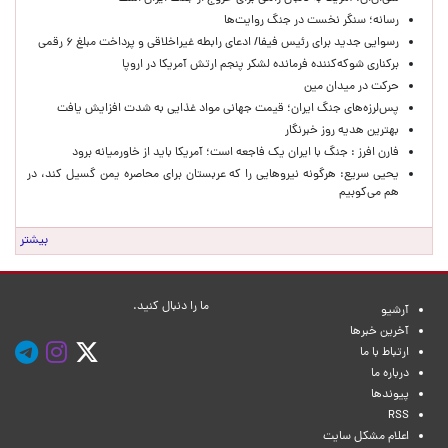
رسانه؛ سنگر نخست در جنگ روایت‌ها
رسوایی جدید برای رئیس فیفا/ ادعای رابطه غیراخلاقی و پرداخت مبلغ ۶ رقمی
برکناری شوکه‌کننده فرمانده لشکر پنجم ارتش آمریکا در اروپا
حركت در ميدان مين
پس‌لرزه‌های جنگ ایران؛ قیمت جهانی مواد غذایی به شدت افزایش یافت
بهترین هدیه روز خبرنگار
فارن افرز : جنگ با ایران یک فاجعه است؛ آمریکا باید از خاورمیانه برود
یحیی سریع: هرگونه نیروهایی را که عربستان برای محاصره یمن گسیل کند، در
هم می‌کوبیم
بیشتر
ما را دنبال کنید.
آرشیو
آخرین خبرها
ارتباط با ما
درباره ما
پیوندها
RSS
اعلام مشکل سایت