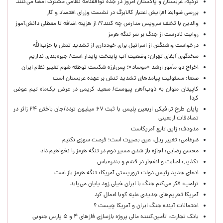
ترکیه، عربستان و پاکستان امروز در جده توافقنامه نظامی مشترک امضا می‌کنند
بررسی ضوابط افزایش اعتبار کالابرگ در نشست وزرای اقتصاد و کار
والدین با تخلف سرویس مدارس چه کنند؟/ از هزینه اضافه تا معطلی دانش‌آموز
روایت نادرست از جنگ بر سَر تنگه هرمز
درخواست واشنگتن از اسرائیل برای خودداری از تشدید تنش با حزب‌الله
سخنگوی آبفای تهران: وضعیت آب پایتخت پایدار است/ جیره‌بندی نداریم
اخراج دو مأمور ارشد «موساد»؛ پس‌لرزه شکست توطئه شوم تغییر نظام ایران
صنعا: مسئولیت پیامدهای تشدید تنش بر عهده عربستان است
کاپیتان ملوان به ذوب‌آهن پیوست/ سعید کریمی در عرض یک‌ماه تیم عوض
کرد!
پایان طرح ترافیکی اربعین پلیس با ثبت ۶۷ میلیون تردد/جان باختن ۲۴ زائر در
تصادفات اربعینی
مدودف: ژاپن تابع آمریکاست
ضرغامی: تغییر ریل، عین بصیرت است؛ فرصت سوزی نکنیم
محسن رضایی: اجازه باز شدن مسیر دوم در تنگه هرمز را نخواهیم داد
تکذیب اصابت و انفجار در قشم و بندرعباس
ادعای جدید رئیس دولت تروریستی آمریکا: تنگه هرمز باز است
ترامپ: فکر می‌کنم جنگ با ایران خیلی زود پایان می‌یابد
آمریکا تحریم‌های جدیدی علیه کوبا اعمال کرد
احتمالات آینده جنگ ایران و آمریکا چیست ؟
بانک تجارت، تأمین‌کننده مالی پروژه بازسازی فازهای ۴ و ۵ پارس جنوبی