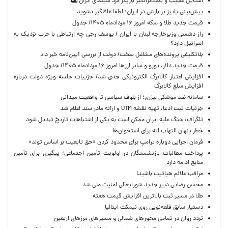
استایل عجیب و بحث‌برانگیز بازیگر مرد سینمای ایران
پیش‌بینی پاییز پر بارش در ایران؛ لطفا غافلگیر نشوید
قیمت جدید طلا و سکه امروز ۱۶ مردادماه ۱۴۰۵/ جدول
راز دشمنی وزیرخارجه لبنان با ایران / یوسف رجی چه ارتباطی با حزب نزدیک به
اسرائیل دارد؟
بلاتکلیفی پرونده‌های مشاغل سخت/ دولت از بررسی آیین‌نامه خبر داد
قیمت جدید دلار، یورو و سایر ارزها امروز ۱۶ مردادماه ۱۴۰۵/ جدول
افزایش اعتبار کالابرگ الکترونیکی جدی شد/ جزییات جلسه ویژه دولت درباره
افزایش مبلغ کالابرگ
سامانه ضد موشکی لیزری؛ از بلوف سیاسی تا واقعیت میدانی
جزئیات ثبت ادعا، تهیه نقشه UTM و ارائه مادر سند اعلام شد
تلگراف: جنگ علیه ایران ممکن است به یکی از اشتباهات تاریخ تبدیل شود
خطر پنهان التهاب لثه برای استخوان‌ها
فرمان اجرایی دوباره ترامپ برای محدود کردن «حق تابعیت بر اساس تولد»
پرداخت مطالبات بازنشستگان در اولویت تأمین اجتماعی؛ پیگیری برای تأمین
منابع ادامه دارد
مراقب علائم هپاتیت باشید!
محسن رضایی دبیر جدید شورایعالی امنیت ملی شد
طلا در مسیر ثبت بالاترین افزایش قیمت هفته
دستیار سابق قلعه‌نویی روی نیمکت ایتالیا
تردد روان در تمامی محورهای شمالی و مسیرهای مرزهای اربعین