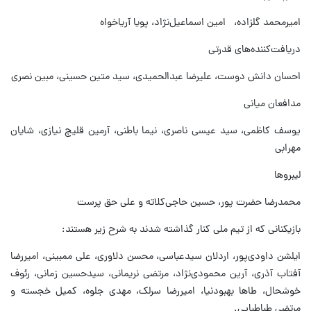
امیرمحمد گلزاده، امین اسماعیل‌نژاد، پویا آریاخواه
دریافت‌کننده‌های قدرتی
احسان دانش دوست، علیرضا عبدالحمیدی، سید متین حسینی، مبین نصری
مدافعان میانی
یوسف کاظمی، سید عیسی ناصری، نیما باطنی، آرمین قلیچ نیازی، شایان
مهرابی
لیبروها
محمدرضا حضرت پور، حسین حاجی‌کلاته و علی حق پرست
بازیکنانی که از تیم ملی کنار گذاشته شدند به شرح زیر هستند:
ایلشن داودی‌پور، اردلان سیدعباسی، محسن دلاوری، علی ممبینی، امیررضا
آفتاب آذری، آرین محمودی‌نژاد، مرتضی نریمانی، سیدحسین زمانی، رئوف
خوشحال، طاها بهبودنیا، امیررضا سرلک، مهدی جلوه، کمیل خجسته و
مرتضی طباطبایی.