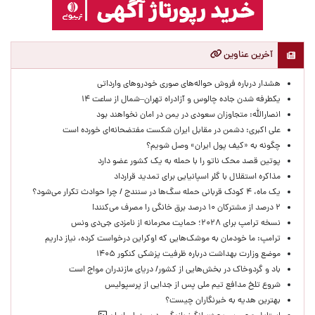
آخرین عناوین
هشدار درباره فروش حواله‌های صوری خودروهای وارداتی
یکطرفه شدن جاده چالوس و آزادراه تهران–شمال از ساعت ۱۴
انصارالله: متجاوزان سعودی در یمن در امان نخواهند بود
علی اکبری: دشمن در مقابل ایران شکست مفتضحانه‌ای خورده است
چگونه به «کیف پول ایران» وصل شویم؟
پوتین قصد محک ناتو را با حمله به یک کشور عضو دارد
مذاکره استقلال با گلر اسپانیایی برای تمدید قرارداد
یک ماه، ۴ کودک قربانی حمله سگ‌ها در سنندج / چرا حوادث تکرار می‌شود؟
۲ درصد از مشترکان ۱۰ درصد برق خانگی را مصرف می‌کنند!
نسخه ترامپ برای ۲۰۲۸؛ حمایت محرمانه از نامزدی جی‌دی ونس
ترامپ: ما خودمان به موشک‌هایی که اوکراین درخواست کرده، نیاز داریم
موضع وزارت بهداشت درباره ظرفیت پزشکی کنکور ۱۴۰۵
باد و گردوخاک در بخش‌هایی از کشور/ دریای مازندران مواج است
شروع تلخ مدافع تیم ملی پس از جدایی از پرسپولیس
بهترین هدیه به خبرنگاران چیست؟