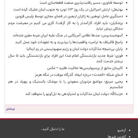
توسعه فناوری، مسیر رقابت‌پذیری صنعت قطعه‌سازی است
یونیفل: ارتش اسرائیل در یک روز ۱۱۳ توپ به جنوب لبنان شلیک کرده است
دستگیری عامل توهین به زائران اربعین در فضای مجازی توسط پلیس قزوین
پزشکیان: باید افراد کارآمدتر را به کار گرفت/ کاری می کنیم در معیشت مردم
مشکلی پیش نیاید
آسوشیتدپرس: صدها نظامی آمریکایی در جنگ علیه ایران ضربه مغزی شده‌اند
پاسخ قالیباف به ترامپ: واقعیت‌ها را بپذیرید و به تعهدات خود عمل کنید
پایان بی‌نتیجه مذاکرات دولت لبنان و رژیم صهیونیستی در رم ایتالیا
فوری؛ شرط جدید بازنشستگی اعلام شد/ این افراد برای بازنشستگی باید ۵ سال
بیشتر خدمت کنند
کاپیتان سابق از پرسپولیسی‌ها حلالیت طلبید + عکس
ادعای شبکه «الحدث» درباره ایجاد گذرگاه موقت در تنگه هرمز
یحیی سریع: مواضع مزدوران سعودی را با موشک بالستیک و پهپاد در هم
شکستیم
حزب‌الله: دولت لبنان مذاکرات و امتیازدهی به تل‌آویو را متوقف کند
بیشتر
ما را دنبال کنید.
آرشیو
آخرین خبرها