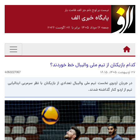
نیست بر لوح دلم جز الف قامت یار
پایگاه خبری الف
جمعه ۱۶ مرداد ۱۴۰۵ برابر با ۰۷ آگوست ۲۰۲۶
کدام بازیکنان از تیم ملی والیبال خط خوردند؟
۲۷ اردیبهشت ۱۴۰۵، ۱۸:۱۵
4050227067
در جریان اردوی نخست تیم ملی والیبال تعدادی از بازیکنان با نظر سرمربی ایتالیایی
تیم از اردو کنار گذاشته شدند.