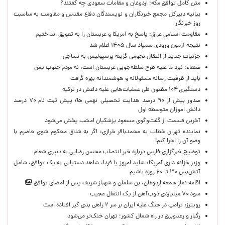
متن کامل توافق مکه؛ اردوغان و مقامات سعودی چه گفتند؟
بیانیه دبیرکل مجمع خبرنگاران و نویسندگان دفاع مقدس و مقاومت به مناسبت
روز خبرنگار
مقاومت اسلامی عراق: پاسخ به آمریکا و عربستان را به تعویق انداختیم
نتیجه آزمون ورودی سمپاد سال ۱۴۰۵ اعلام شد
جزئیات جدید از انتقال نجومی گزینه پرسپولیس به نساجی
صنعاء: نبرد ما علیه طرح سلطه‌جویی عربستان است، نه مردم جنوب یمن
باید از ظرفیت رسانه مسئولانه و هوشمندانه بهره گرفت
دستگیری ۱۰۴ مظنون طی عملیات‌هایی علیه داعش در ترکیه
صدور بیش از ۹۰ درصد هدایت تحصیلی نهمی ها/ پیش ثبت نام ۷۰ درصد
دانش اموزان متوسطه اول
آخرین قسمت از گفت‌وگوی مسعود پزشکیان امشب پخش می‌شود
نماینده تهران خطاب به محمدباقر خرازی: اگر به شلاق محکوم شوی حاضرم با
وضو آن را اجرا کنم!
توضیح خبرگزاری فارس درباره خبر انتصاب محسن رضایی به دبیری شعام
وزیر خزانه داری آمریکا: شاید امروز یا فردا، شاهد دستیابی به یک توافق، شامل
آتش‌بس ۳۰ تا ۶۰ روزه باشیم
اقامه نماز جمعه اردوغان، بن ‌سلمان و شهباز شریف پس از امضای توافق
سود ۷۰ میلیاردی ذوب‌آهن از یک انتقال عجیب
رویترز: ترامپ در جنگ علیه ایران بر سر ۲ راهی بدی گیر افتاده است
رگبار و رعدوبرق در راه شمال کشور؛ تهران خنک‌تر می‌شود