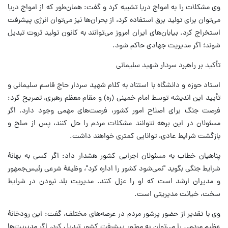
وی مشکلات را به امواج دریا تشبیه کرد و گفت: همان‌طور که از امواج دریا
می‌توان برای تولید برق استفاده کرد، از بحران‌ها نیز می‌توان انرژی پیشرفت
استخراج کرد. بیابان‌های ایران امروز می‌توانند به کانون تولید ثروت تبدیل
شوند؛ اگر مدیریت جهادی حاکم شود.
تأکید بر راهبرد سردار شهید سلیمانی
استاد حوزه و دانشگاه با استناد به کلام شهید سردار حاج قاسم سلیمانی و
تأیید این اندیشه توسط امام خمینی (ره) و مقام معظم رهبری، تصریح کرد:
فرصت جنگ برای اصلاح امور کشور، فرصت‌های مهمی وجود دارد. اگر
مسئولان در این برهه نتوانند مشکلات مردم را حل کنند، پس از صلح و
بازگشت شرایط عادی، توانایی کمتری خواهند داشت.
پناهیان خطاب به مسئولان اجرایی کشور هشدار داد: اگر کسی به بهانهٔ
شرایط جنگی بگوید "نمی‌شود کشور را اداره کرد"، وظیفهٔ شرعی رئیس‌جمهور
و مدیران ارشد است که او را عزل کنند. مدیریت بلد نبودن در شرایط
سخت، خیانت مدیریتی است.
وی با تقدیر از حضور پرشور مردم در عرصه‌های مختلف، گفت: این رودخانهٔ
عظیم مردمی را می‌توان به موتور پیشرفت کشور تبدیل کرد، اگر مدیریت‌ها