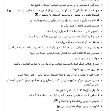
پنتاگون دسترسی وزیر سابق نیروی هوایی آمریکا را قطع کرد
جو کنت: افسانه‌ای که می‌گوید ایران پر از تروریست و حامی آن است، دروغ
است؛ داعش و القاعده تروریست هستند نه شیعیان!
افشای رسوایی جاسوسی سازمان ملل برای رژیم صهیونیستی
شست‌وشوی کاهو را جدی بگیرید
کامیون با راننده ۸ ساله در اصفهان توقیف شد
سی‌ان‌ان: آمریکا به دنبال راهی برای خروج از جنگ ایران است
رسانه؛ سنگر نخست در جنگ روایت‌ها
رسوایی جدید برای رئیس فیفا/ ادعای رابطه غیراخلاقی و پرداخت مبلغ ۶ رقمی
برکناری شوکه‌کننده فرمانده لشکر پنجم ارتش آمریکا در اروپا
حركت در ميدان مين
پس‌لرزه‌های جنگ ایران؛ قیمت جهانی مواد غذایی به شدت افزایش یافت
بهترین هدیه روز خبرنگار
فارن افرز : جنگ با ایران یک فاجعه است؛ آمریکا باید از خاورمیانه برود
یحیی سریع: هرگونه نیروهایی را که عربستان برای محاصره یمن گسیل کند، در
هم می‌کوبیم
۱۵ راز هتل‌ها که کارکنانشان فاش کردند
اسحاق دار: امیدواریم توافق مکه به ثبات در منطقه کمک کند
آخرین عناوین روزنامه‌های اقتصادی
آخرین عناوین روزنامه‌های ورزشی