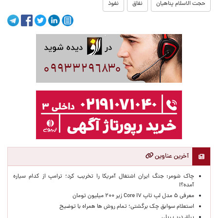
حجت الاسلام پناهیان
نفاق
نفوذ
آخرین عناوین
چاک شومر: جنگ ایران اشتغال آمریکا را تخریب کرد؛ ترامپ از کدام سیاره
آمده؟!
معرفی ۵ مدل لپ تاپ Core i۷ زیر ۲۰۰ میلیون تومان
استعلام سوابق چک برگشتی؛ تمام روش ها همراه با توضیح
یراق درب ریلی