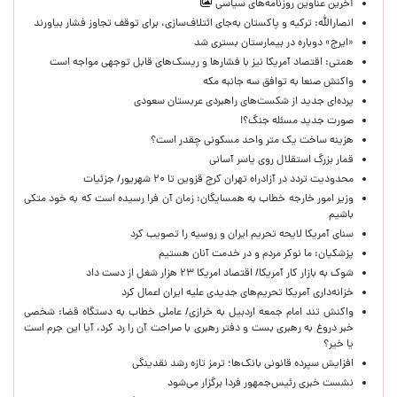
آخرین عناوین روزنامه‌های سیاسی
انصارالله: ترکیه و پاکستان به‌جای ائتلاف‌سازی، برای توقف تجاوز فشار بیاورند
«ایرج» دوباره در بیمارستان بستری شد
همتی: اقتصاد آمریکا نیز با فشارها و ریسک‌های قابل توجهی مواجه است
واکنش صنعا به توافق سه جانبه مکه
پرده‌ای جدید از شکست‌های راهبردی عربستان سعودی
صورت جدید مسئله جنگ؟!
هزینه ساخت یک متر واحد مسکونی چقدر است؟
قمار بزرگ استقلال روی یاسر آسانی
محدودیت تردد در آزادراه تهران کرج قزوین تا ۲۰ شهریور/ جزئیات
وزیر امور خارجه خطاب به همسایگان: زمان آن فرا رسیده است که به خود متکی
باشیم
سنای آمریکا لایحه تحریم ایران و روسیه را تصویب کرد
پزشکیان: ما نوکر مردم و در خدمت آنان هستیم
شوک به بازار کار آمریکا/ اقتصاد امریکا ۲۳ هزار شغل از دست داد
خزانه‌داری آمریکا تحریم‌های جدیدی علیه ایران اعمال کرد
واکنش تند امام جمعه اردبیل به خرازی/ عاملی خطاب به دستگاه قضا: شخصی
خبر دروغ به رهبری بست و دفتر رهبری با صراحت آن را رد کرد، آیا این جرم است
یا خیر؟
افزایش سپرده قانونی بانک‌ها؛ ترمز تازه رشد نقدینگی
نشست خبری رئیس‌جمهور فردا برگزار می‌شود