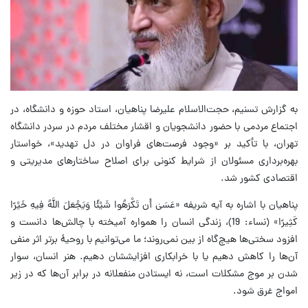
به گزارش تسنیم، حجت‌الاسلام علیرضا پناهیان، استاد حوزه و دانشگاه، در
اجتماع مردمی با حضور دانشجویان و اقشار مختلف مردم در سردر دانشگاه
تهران، با تأکید بر «وجود فرصت‌های فراوان در دل تهدید»، خواستار
بهره‌برداری مسئولان از شرایط کنونی برای اصلاح ساختارهای مدیریتی و
اقتصادی کشور شد.
پناهیان با اشاره به آیه شریفه «عَسَیٰ أَن تَکْرَهُوا شَیْئًا وَیَجْعَلَ اللَّهُ فِیهِ خَیْرًا
کَثِیرًا» (نساء: 19)، زندگی انسان را همواره آمیخته با چالش‌ها دانست و
افزود سختی‌ها هیچ‌گاه از بین نمی‌روند؛ ما می‌توانیم با روحیهٔ برتر اثر منفی
آن‌ها را کاهش دهیم یا با خرابکاری افزایششان دهیم. هنر انسان، سوار
شدن بر موج مشکلات است، نه ایستادن منفعلانه در برابر آن‌ها که در زیر
امواج غرق شود.