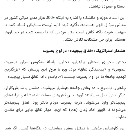
ایستا و خموده نباشند.
این استاد حوزه و دانشگاه با اشاره به اینکه «300 هزار مدیر میانی کشور در
معرض سؤال الهی هستند»، تأکید کرد: لازم نیست مسئولان فساد کنند تا
جهنمی شوند بلکه کافی است مثل مردمی که تا نصف شب در خیابان‌ها
هستند، برای حل مشکلات تلاش نکنند.
هشدار استراتژیک: «نفاق پیچیده» در اوج بصیرت
بخش محوری سخنان پناهیان، تحلیل رابطهٔ معکوس میان «بصیرت
عمومی» و «پیچیدگی نفاق» بود. وی با طرح این پرسش که «بزرگترین
تهدید جامعهٔ ما در اوج بصیرت چیست؟»، پاسخ داد: نفاق بسیار پیچیده.
پناهیان توضیح داد: وقتی جامعه هوشیار می‌شود، دشمن و سازش‌کاران
دیگر علنی عمل نمی‌کنند؛ آن‌ها با روکش‌های مصلحت‌اندیشانه و ترفندهای
پیچیده‌تر وارد می‌شوند. هرچه بصیرت مردم بالاتر رود، نفاق پیچیده‌تر
می‌شود؛ تا ظهور امام زمان (عج) که آن‌جا دیگر نفاق جایی برای ماندن
ندارد.
این کارشناس مذهبی با تمثیل بعضی معاملات در بنگاه‌ها گفت: اگر شما