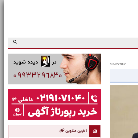
4050227062
آخرین عناوین