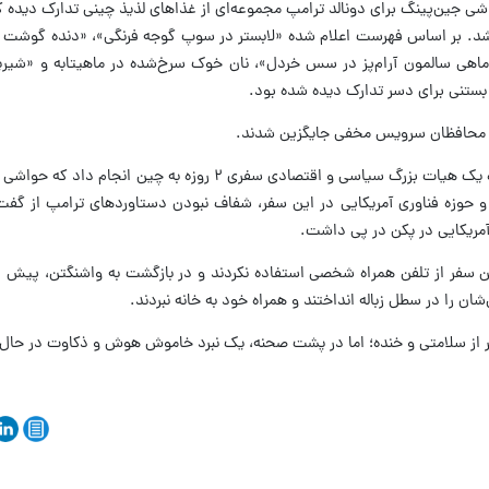
شی جین‌پینگ برای دونالد ترامپ مجموعه‌ای از غذاهای لذیذ چینی تدارک دیده که 
باشد. بر اساس فهرست اعلام شده «لابستر در سوپ گوجه فرنگی»، «دنده گوشت گ
ماهی سالمون آرام‌پز در سس خردل»، نان خوک سرخ‌شده در ماهیتابه و «شی
 بستنی برای دسر تدارک دیده شده بود.
با محافظان سرویس مخفی جایگزین شدند.
رئیس جمهور آمریکا آخر هفته گذشته به همراه یک هیات بزرگ سیاسی و اقتصادی سفری ۲ روزه به 
 و حوزه فناوری آمریکایی در این سفر، شفاف نبودن دستاوردهای ترامپ از گفت
 آمریکایی در پکن در پی داشت.
ین سفر از تلفن همراه شخصی استفاده نکردند و در بازگشت به واشنگتن، پیش 
ان را در سطل زباله انداختند و همراه خود به خانه نبردند.
پر از سلامتی و خنده؛ اما در پشت صحنه، یک نبرد خاموش هوش و ذکاوت در حال