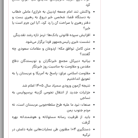
کرد
واکنش تند امام جمعه اردبیل به خرازی/ عاملی خطاب
به دستگاه قضا: شخصی خبر دروغ به رهبری بست و
دفتر رهبری با صراحت آن را رد کرد، آیا این جرم است یا
خیر؟
افزایش سپرده قانونی بانک‌ها؛ ترمز تازه رشد نقدینگی
نشست خبری رئیس‌جمهور فردا برگزار می‌شود
متن کامل توافق مکه؛ اردوغان و مقامات سعودی چه
گفتند؟
بیانیه دبیرکل مجمع خبرنگاران و نویسندگان دفاع
مقدس و مقاومت به مناسبت روز خبرنگار
مقاومت اسلامی عراق: پاسخ به آمریکا و عربستان را به
تعویق انداختیم
نتیجه آزمون ورودی سمپاد سال ۱۴۰۵ اعلام شد
جزئیات جدید از انتقال نجومی گزینه پرسپولیس به
نساجی
صنعاء: نبرد ما علیه طرح سلطه‌جویی عربستان است، نه
مردم جنوب یمن
باید از ظرفیت رسانه مسئولانه و هوشمندانه بهره
گرفت
دستگیری ۱۰۴ مظنون طی عملیات‌هایی علیه داعش در
ترکیه