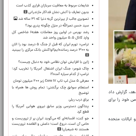
شایعات مربوط به معافیت سربازان فراری کذب است
بدون تعارف با آتش نشان فداکار مازندرانی
تصویری جالب از پیرترین گربه دنیا که ۳۱ ساله شد
سید حسن نصرالله در منزل چگونه پدری بود؟
رشد بورس در اولین روز معاملات هفته/ شاخص کل
وارد کانال ۵.۵ میلیون واحد شد
ترامپ: تورم ایران که قبل از جنگ ۵ درصد بود را الان
به ۳۰۰ درصد رسانده‌ایم!/واکنش بانک مرکزی را ببینید
ژاپن با افزایش توان نظامی خود به دنبال چیست؟
چاک شومر: جنگ ایران اشتغال آمریکا را تخریب کرد؛
ترامپ از کدام سیاره آمده؟!
معرفی ۵ مدل لپ تاپ Core i۷ زیر ۲۰۰ میلیون تومان
استعلام سوابق چک برگشتی؛ تمام روش ها همراه با
هد، گزارش داد
توضیح
ص خود را برای
یراق درب ریلی
پنتاگون دسترسی وزیر سابق نیروی هوایی آمریکا را
قطع کرد
جو کنت: افسانه‌ای که می‌گوید ایران پر از تروریست و
 ایالات متحده
حامی آن است، دروغ است؛ داعش و القاعده تروریست
هستند نه شیعیان!