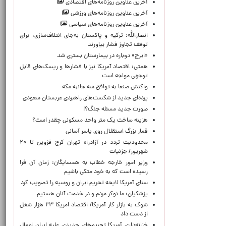
آخرین عناوین روزنامه‌های اقتصادی
آخرین عناوین روزنامه‌های ورزشی
آخرین عناوین روزنامه‌های سیاسی
انصارالله: ترکیه و پاکستان به‌جای ائتلاف‌سازی، برای
توقف تجاوز فشار بیاورند
«ایرج» دوباره در بیمارستان بستری شد
همتی: اقتصاد آمریکا نیز با فشارها و ریسک‌های قابل
توجهی مواجه است
واکنش صنعا به توافق سه جانبه مکه
پرده‌ای جدید از شکست‌های راهبردی عربستان سعودی
صورت جدید مسئله جنگ؟!
هزینه ساخت یک متر واحد مسکونی چقدر است؟
قمار بزرگ استقلال روی یاسر آسانی
محدودیت تردد در آزادراه تهران کرج قزوین تا ۲۰
شهریور/ جزئیات
وزیر امور خارجه خطاب به همسایگان: زمان آن فرا
رسیده است که به خود متکی باشیم
سنای آمریکا لایحه تحریم ایران و روسیه را تصویب کرد
پزشکیان: ما نوکر مردم و در خدمت آنان هستیم
شوک به بازار کار آمریکا/ اقتصاد امریکا ۲۳ هزار شغل
از دست داد
خزانه‌داری آمریکا تحریم‌های جدیدی علیه ایران اعمال