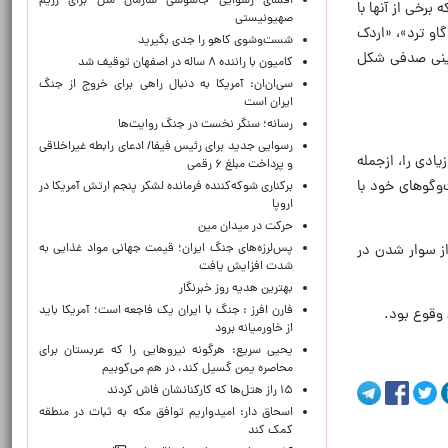
افشای رسوایی جاسوسی سازمان ملل برای رژیم
برخی از آنها با
صهیونیستی
او ترد»، «اردک
شست‌وشوی کاهو را جدی بگیرید
رینی صدفی شکل
کامیون با راننده ۸ ساله در اصفهان توقیف شد
سی‌ان‌ان: آمریکا به دنبال راهی برای خروج از جنگ
ایران است
رسانه؛ سنگر نخست در جنگ روایت‌ها
رسوایی جدید برای رئیس فیفا/ ادعای رابطه غیراخلاقی
چین انجام داد که حواشی زیادی را، ازجمله
و پرداخت مبلغ ۶ رقمی
‌وگوهای خود با
برکناری شوکه‌کننده فرمانده لشکر پنجم ارتش آمریکا در
اروپا
حركت در ميدان مين
پس‌لرزه‌های جنگ ایران؛ قیمت جهانی مواد غذایی به
از سوار شدن در
شدت افزایش یافت
بهترین هدیه روز خبرنگار
فارن افرز : جنگ با ایران یک فاجعه است؛ آمریکا باید
 وقوع بود.
از خاورمیانه برود
یحیی سریع: هرگونه نیروهایی را که عربستان برای
محاصره یمن گسیل کند، در هم می‌کوبیم
۱۵ راز هتل‌ها که کارکنانشان فاش کردند
اسحاق دار: امیدواریم توافق مکه به ثبات در منطقه
کمک کند