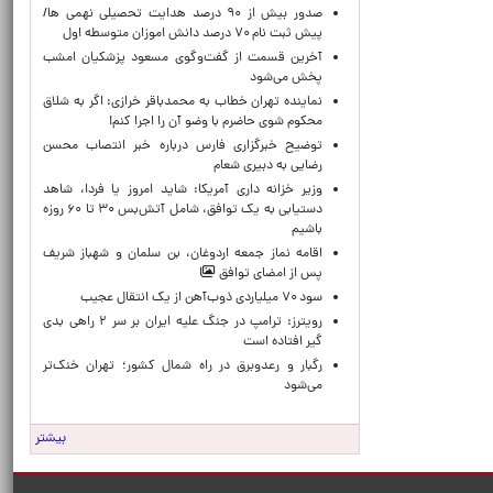
صدور بیش از ۹۰ درصد هدایت تحصیلی نهمی ها/
پیش ثبت نام ۷۰ درصد دانش اموزان متوسطه اول
آخرین قسمت از گفت‌وگوی مسعود پزشکیان امشب
پخش می‌شود
نماینده تهران خطاب به محمدباقر خرازی: اگر به شلاق
محکوم شوی حاضرم با وضو آن را اجرا کنم!
توضیح خبرگزاری فارس درباره خبر انتصاب محسن
رضایی به دبیری شعام
وزیر خزانه داری آمریکا: شاید امروز یا فردا، شاهد
دستیابی به یک توافق، شامل آتش‌بس ۳۰ تا ۶۰ روزه
باشیم
اقامه نماز جمعه اردوغان، بن ‌سلمان و شهباز شریف
پس از امضای توافق
سود ۷۰ میلیاردی ذوب‌آهن از یک انتقال عجیب
رویترز: ترامپ در جنگ علیه ایران بر سر ۲ راهی بدی
گیر افتاده است
رگبار و رعدوبرق در راه شمال کشور؛ تهران خنک‌تر
می‌شود
بیشتر