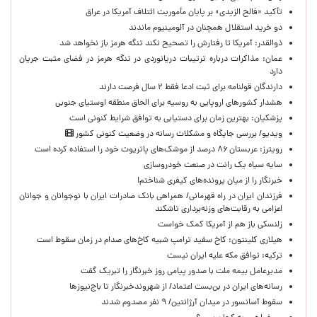
تأکید «فالح الزیدی» بر پایان مأموریت ائتلاف آمریکا در عراق
دو خرید استقلال همچنان در آلومینیوم ماندند
ذوالقدر: آمریکا تا رفتارش را تصحیح نکند تنگه هرمز باز نخواهد شد
عمان: مذاکرات درباره ترتیبات دریانوردی در تنگه هرمز در فضای مثبت جریان
دارد
دارندگان قولنامه برای ثبت ادعا فقط ۲ سال فرصت دارند
هشدار کشورهای اروپایی به روسیه برای الحاق منطقه اوستیای جنوبی
پزشکیان‌: بهترین زمان برای دستیابی به توافق شرایط کنونی است
ویدیو/ بررسی جایگاه و مشکلات رسانه در وضعیت کنونی کشور
رویترز: عربستان ۸۶ درصد از موشک‌های پاتریوت خود را استفاده کرده است
سایه سیاه یک رانت در صنعت خودروسازی
خبرنگار را از میان پرونده‌های کیفری شناختم!
​فرزندان ایران در راه قهرمانی/ همراهی بانک صادرات ایران با نوجوانان و جوانان
اعزامی به رقابت‌های وزنه‌برداری تاشکند
زلنسکی باز هم از آمریکا کمک خواست
هیلاری کلینتون: کاخ سفید ترامپ شبیه کاخ‌های صدام در زمان سقوط است
ترکیه: توافق مکه علیه ایران نیست
مدیرعامل بیمه ملت با صدور پیامی روز خبرنگار را تبریک گفت
رسانه‌های ایران در بن‌بست اعتماد/ از شهروندخبرنگار تا باج‌نیوزها
سقوط آسانسور در میدان آرژانتین/ ۹ نفر مصدوم شدند