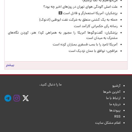
می‌خواهیم به کجا برسیم؟
علت اصلی آلودگی هوای تهران در روزهای اخیر چه بود؟
پزشکیان: آمریکا استعمارگر و قاتل است
حمله به یک کشتی متعلق به شرکت نفت ابوظبی (ادنوک)
رسانه رکن حکمرانی کارآمد است
پزشکیان: گفت‌وگوها آمریکا را مجبور به همراهی کرد/ هنر، آوردن نگاه‌های
مشترک به میدان است
آمریکا لامرد را با بمب فسفری بمباران کرده است
عراقچی: توافق با عمان نزدیک است
بیشتر
ما را دنبال کنید.
آرشیو
آخرین خبرها
ارتباط با ما
درباره ما
پیوندها
RSS
اعلام مشکل سایت