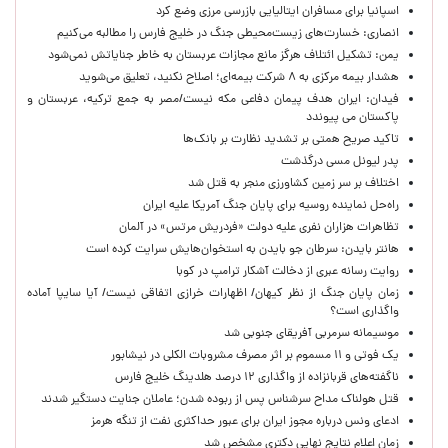
اسپانیا برای مسافران ایتالیایی بازرسی مرزی وضع کرد
انصاری: خسارت‌های زیست‌محیطی جنگ در خلیج فارس را مطالبه‌ می‌کنیم
یمن: تشکیل ائتلاف هرگز مانع مجازات عربستان به خاطر جنایاتش نمی‌شود
هشدار بیمه مرکزی به ۸ شرکت بیمه‌ای؛ اصلاح نکنید، تعلیق می‌شوید
فیدان: ایران هدف پیمان دفاعی مکه نیست/مصر به جمع ترکیه، عربستان و
پاکستان می پیوندد
تاکید صریح همتی بر تشدید نظارت بر بانک‌ها
پدر لیونل مسی درگذشت
اختلاف بر سر زمین کشاورزی منجر به قتل شد
راه‌حل نماینده روسیه برای پایان جنگ آمریکا علیه ایران
تظاهرات هزاران نفری علیه دولت «فردریش مرتس» در آلمان
هانتر بایدن: سرطان جو بایدن به استخوان‌هایش سرایت کرده است
روایت رسانه عبری از دخالت آشکار ترامپ در کوبا
زمان پایان جنگ از نظر کیهان/ اظهارات خرازی اتفاقی نیست/ آیا سایپا آماده
واگذاری است؟
موسیمانه سرمربی آفریقای جنوبی شد
یک فوتی و ۱۱ مسموم بر اثر مصرف مشروبات الکلی در نیشابور
ناگفته‌های قربانزاده از واگذاری ۱۲ درصد هلدینگ خلیج فارس
قتل هولناک مداح سرشناس پس از ربوده شدن؛ عاملان جنایت دستگیر شدند
ادعای ونس درباره مجوز ایران برای عبور حداکثری نفت از تنگه هرمز
زمان اعلام نتایج نهایی دکتری مشخص شد