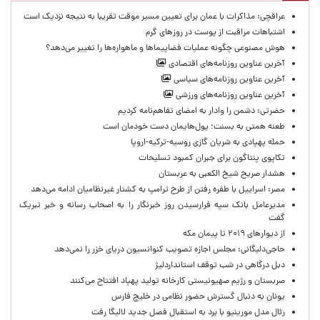
عراقچی: مذاکرات با عمان برای تعیین مسیر موقت تقریبا به نتیجه نزدیک است
اشتباهات مراقبت از پوست در روزهای گرم
هوش مصنوعی چگونه عملیات فضاپیماها و ماهواره‌ها را تغییر می‌دهد؟
آخرین عناوین روزنامه‌های اقتصادی
آخرین عناوین روزنامه‌های سیاسی
آخرین عناوین روزنامه‌های ورزشی
حضرتی: دشمن را وادار به امضای تفاهم‌نامه کردیم
طعنه همتی به بسنت؛ پول‌هایمان دست خودمان است
حمله پهپادی به شریان گازی روسیه-ترکیه-اروپا
تکاپوی پنتاگون برای جبران کمبود تسلیحات
هشدار صریح شیخ الکعبی به عربستان
مصر: اسراییل با طفره رفتن از طرح ترامپ به کشتار غیرنظامیان ادامه می‌دهد
مدیرعامل بانک سپه فرارسیدن روز خبرنگار را به اصحاب رسانه و خبر تبریک
گفت
از دیوارهای ۲۰۱۹ تا پیمان مکه
حاجی‌دلیگانی: مجلس اجازه تصویب کنوانسیون دریای خزر را نمی‌دهد
دبل درگاهی در شب توقف استانداردلیژ
صربستان و رژیم صهیونیستی کارخانه تولید پهپاد افتتاح می‌کنند
یونان به دنبال گسترش حضور نظامی در خلیج فارس
رئال مدل مورینیو با برد به استقبال فصل جدید لالیگا رفت