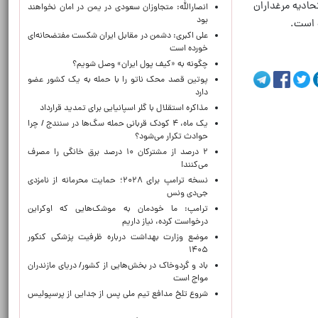
حادیه مرغداران
انصارالله: متجاوزان سعودی در یمن در امان نخواهند
بود
علی اکبری: دشمن در مقابل ایران شکست مفتضحانه‌ای
خورده است
چگونه به «کیف پول ایران» وصل شویم؟
پوتین قصد محک ناتو را با حمله به یک کشور عضو
دارد
مذاکره استقلال با گلر اسپانیایی برای تمدید قرارداد
یک ماه، ۴ کودک قربانی حمله سگ‌ها در سنندج / چرا
حوادث تکرار می‌شود؟
۲ درصد از مشترکان ۱۰ درصد برق خانگی را مصرف
می‌کنند!
نسخه ترامپ برای ۲۰۲۸؛ حمایت محرمانه از نامزدی
جی‌دی ونس
ترامپ: ما خودمان به موشک‌هایی که اوکراین
درخواست کرده، نیاز داریم
موضع وزارت بهداشت درباره ظرفیت پزشکی کنکور
۱۴۰۵
باد و گردوخاک در بخش‌هایی از کشور/ دریای مازندران
مواج است
شروع تلخ مدافع تیم ملی پس از جدایی از پرسپولیس