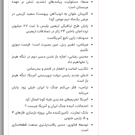
صنعا: مسئولیت پیامدهای تشدید تنش بر عهده
عربستان است
کاپیتان ملوان به ذوب‌آهن پیوست/ سعید کریمی در
عرض یک‌ماه تیم عوض کرد!
پایان طرح ترافیکی اربعین پلیس با ثبت ۶۷ میلیون
تردد/جان باختن ۲۴ زائر در تصادفات اربعینی
مدودف: ژاپن تابع آمریکاست
ضرغامی: تغییر ریل، عین بصیرت است؛ فرصت سوزی
نکنیم
محسن رضایی: اجازه باز شدن مسیر دوم در تنگه هرمز
را نخواهیم داد
تکذیب اصابت و انفجار در قشم و بندرعباس
ادعای جدید رئیس دولت تروریستی آمریکا: تنگه هرمز
باز است
ترامپ: فکر می‌کنم جنگ با ایران خیلی زود پایان
می‌یابد
آمریکا تحریم‌های جدیدی علیه کوبا اعمال کرد
احتمالات آینده جنگ ایران و آمریکا چیست ؟
بانک تجارت، تأمین‌کننده مالی پروژه بازسازی فازهای ۴
و ۵ پارس جنوبی
توسعه فناوری، مسیر رقابت‌پذیری صنعت قطعه‌سازی
است