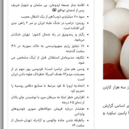
اقامه نماز جمعه اردوغان، بن ‌سلمان و شهباز شریف
پس از امضای توافق
سود ۷۰ میلیاردی ذوب‌آهن از یک انتقال عجیب
رویترز: ترامپ در جنگ علیه ایران بر سر ۲ راهی بدی
گیر افتاده است
رگبار و رعدوبرق در راه شمال کشور؛ تهران خنک‌تر
می‌شود
۱۷ تجاوز رژیم صهیونیستی به خاک سوریه در ۴۸
ساعت گذشته
تکلیف مدیرعامل استقلال قبل از لیگ مشخص می
شود
ونس هم مثل ترامپ است/ فردوسی پور مهم تر از
معیشت مردم؟!/ هدف آمریکا خطرناک جلوه دادن ایران
است
اتحادیه اروپا ۵ فرد مرتبط با صنایع دفاعی روسیه را
 سه هزار کارتن
تحریم کرد
افزایش خطر ابتلا به سرطان مری با نوشیدن چای بالاتر
از دمای ۶۵ درجه
مان هم رسیده بود و اکنون بر اساس گزارش
هشدار درباره فروش حواله‌های صوری خودروهای
 را پایین بیاورد و
وارداتی
یکطرفه شدن جاده چالوس و آزادراه تهران–شمال از
ساعت ۱۴