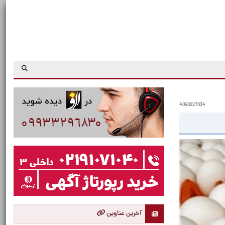
4050227034
آخرین عناوین