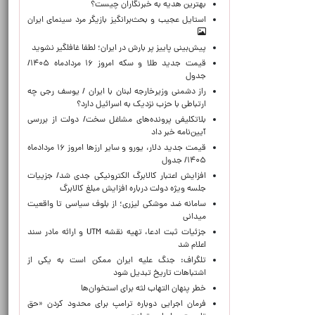
بهترین هدیه به خبرنگاران چیست؟
استایل عجیب و بحث‌برانگیز بازیگر مرد سینمای ایران
پیش‌بینی پاییز پر بارش در ایران؛ لطفا غافلگیر نشوید
قیمت جدید طلا و سکه امروز ۱۶ مردادماه ۱۴۰۵/
جدول
راز دشمنی وزیرخارجه لبنان با ایران / یوسف رجی چه
ارتباطی با حزب نزدیک به اسرائیل دارد؟
بلاتکلیفی پرونده‌های مشاغل سخت/ دولت از بررسی
آیین‌نامه خبر داد
قیمت جدید دلار، یورو و سایر ارزها امروز ۱۶ مردادماه
۱۴۰۵/ جدول
افزایش اعتبار کالابرگ الکترونیکی جدی شد/ جزییات
جلسه ویژه دولت درباره افزایش مبلغ کالابرگ
سامانه ضد موشکی لیزری؛ از بلوف سیاسی تا واقعیت
میدانی
جزئیات ثبت ادعا، تهیه نقشه UTM و ارائه مادر سند
اعلام شد
تلگراف: جنگ علیه ایران ممکن است به یکی از
اشتباهات تاریخ تبدیل شود
خطر پنهان التهاب لثه برای استخوان‌ها
فرمان اجرایی دوباره ترامپ برای محدود کردن «حق