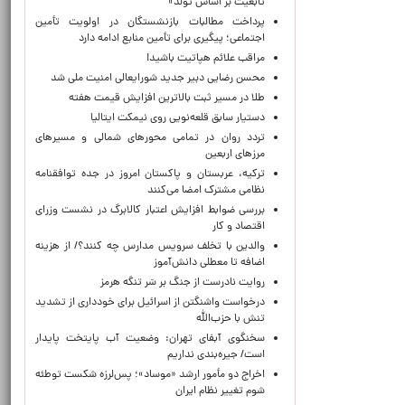
تابعیت بر اساس تولد»
پرداخت مطالبات بازنشستگان در اولویت تأمین
اجتماعی؛ پیگیری برای تأمین منابع ادامه دارد
مراقب علائم هپاتیت باشید!
محسن رضایی دبیر جدید شورایعالی امنیت ملی شد
طلا در مسیر ثبت بالاترین افزایش قیمت هفته
دستیار سابق قلعه‌نویی روی نیمکت ایتالیا
تردد روان در تمامی محورهای شمالی و مسیرهای
مرزهای اربعین
ترکیه، عربستان و پاکستان امروز در جده توافقنامه
نظامی مشترک امضا می‌کنند
بررسی ضوابط افزایش اعتبار کالابرگ در نشست وزرای
اقتصاد و کار
والدین با تخلف سرویس مدارس چه کنند؟/ از هزینه
اضافه تا معطلی دانش‌آموز
روایت نادرست از جنگ بر سَر تنگه هرمز
درخواست واشنگتن از اسرائیل برای خودداری از تشدید
تنش با حزب‌الله
سخنگوی آبفای تهران: وضعیت آب پایتخت پایدار
است/ جیره‌بندی نداریم
اخراج دو مأمور ارشد «موساد»؛ پس‌لرزه شکست توطئه
شوم تغییر نظام ایران