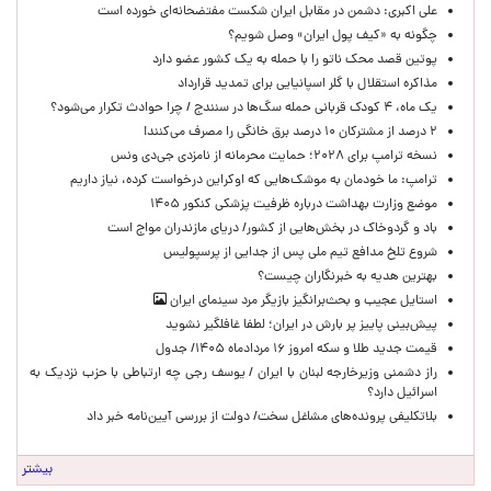
علی اکبری: دشمن در مقابل ایران شکست مفتضحانه‌ای خورده است
چگونه به «کیف پول ایران» وصل شویم؟
پوتین قصد محک ناتو را با حمله به یک کشور عضو دارد
مذاکره استقلال با گلر اسپانیایی برای تمدید قرارداد
یک ماه، ۴ کودک قربانی حمله سگ‌ها در سنندج / چرا حوادث تکرار می‌شود؟
۲ درصد از مشترکان ۱۰ درصد برق خانگی را مصرف می‌کنند!
نسخه ترامپ برای ۲۰۲۸؛ حمایت محرمانه از نامزدی جی‌دی ونس
ترامپ: ما خودمان به موشک‌هایی که اوکراین درخواست کرده، نیاز داریم
موضع وزارت بهداشت درباره ظرفیت پزشکی کنکور ۱۴۰۵
باد و گردوخاک در بخش‌هایی از کشور/ دریای مازندران مواج است
شروع تلخ مدافع تیم ملی پس از جدایی از پرسپولیس
بهترین هدیه به خبرنگاران چیست؟
استایل عجیب و بحث‌برانگیز بازیگر مرد سینمای ایران
پیش‌بینی پاییز پر بارش در ایران؛ لطفا غافلگیر نشوید
قیمت جدید طلا و سکه امروز ۱۶ مردادماه ۱۴۰۵/ جدول
راز دشمنی وزیرخارجه لبنان با ایران / یوسف رجی چه ارتباطی با حزب نزدیک به
اسرائیل دارد؟
بلاتکلیفی پرونده‌های مشاغل سخت/ دولت از بررسی آیین‌نامه خبر داد
بیشتر