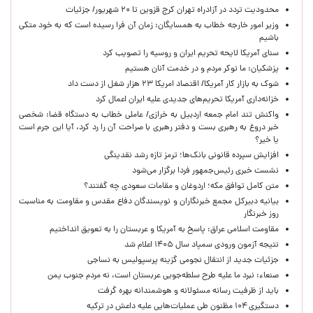
محدودیت تردد در آزادراه تهران کرج قزوین تا ۲۰ شهریور/ جزئیات
وزیر امور خارجه خطاب به همسایگان: زمان آن فرا رسیده است که به خود متکی
باشیم
سنای آمریکا لایحه تحریم ایران و روسیه را تصویب کرد
پزشکیان: ما نوکر مردم و در خدمت آنان هستیم
شوک به بازار کار آمریکا/ اقتصاد امریکا ۲۳ هزار شغل از دست داد
خزانه‌داری آمریکا تحریم‌های جدیدی علیه ایران اعمال کرد
واکنش تند امام جمعه اردبیل به خرازی/ عاملی خطاب به دستگاه قضا: شخصی
خبر دروغ به رهبری بست و دفتر رهبری با صراحت آن را رد کرد، آیا این جرم است
یا خیر؟
افزایش سپرده قانونی بانک‌ها؛ ترمز تازه رشد نقدینگی
نشست خبری رئیس‌جمهور فردا برگزار می‌شود
متن کامل توافق مکه؛ اردوغان و مقامات سعودی چه گفتند؟
بیانیه دبیرکل مجمع خبرنگاران و نویسندگان دفاع مقدس و مقاومت به مناسبت
روز خبرنگار
مقاومت اسلامی عراق: پاسخ به آمریکا و عربستان را به تعویق انداختیم
نتیجه آزمون ورودی سمپاد سال ۱۴۰۵ اعلام شد
جزئیات جدید از انتقال نجومی گزینه پرسپولیس به نساجی
صنعاء: نبرد ما علیه طرح سلطه‌جویی عربستان است، نه مردم جنوب یمن
باید از ظرفیت رسانه مسئولانه و هوشمندانه بهره گرفت
دستگیری ۱۰۴ مظنون طی عملیات‌هایی علیه داعش در ترکیه