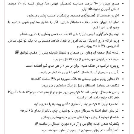
صدور بیش از ۹۰ درصد هدایت تحصیلی نهمی ها/ پیش ثبت نام ۷۰ درصد
دانش اموزان متوسطه اول
آخرین قسمت از گفت‌وگوی مسعود پزشکیان امشب پخش می‌شود
نماینده تهران خطاب به محمدباقر خرازی: اگر به شلاق محکوم شوی حاضرم با
وضو آن را اجرا کنم!
توضیح خبرگزاری فارس درباره خبر انتصاب محسن رضایی به دبیری شعام
وزیر خزانه داری آمریکا: شاید امروز یا فردا، شاهد دستیابی به یک توافق، شامل
آتش‌بس ۳۰ تا ۶۰ روزه باشیم
اقامه نماز جمعه اردوغان، بن ‌سلمان و شهباز شریف پس از امضای توافق
سود ۷۰ میلیاردی ذوب‌آهن از یک انتقال عجیب
رویترز: ترامپ در جنگ علیه ایران بر سر ۲ راهی بدی گیر افتاده است
رگبار و رعدوبرق در راه شمال کشور؛ تهران خنک‌تر می‌شود
۱۷ تجاوز رژیم صهیونیستی به خاک سوریه در ۴۸ ساعت گذشته
تکلیف مدیرعامل استقلال قبل از لیگ مشخص می شود
ونس هم مثل ترامپ است/ فردوسی پور مهم تر از معیشت مردم؟!/ هدف آمریکا
خطرناک جلوه دادن ایران است
اتحادیه اروپا ۵ فرد مرتبط با صنایع دفاعی روسیه را تحریم کرد
افزایش خطر ابتلا به سرطان مری با نوشیدن چای بالاتر از دمای ۶۵ درجه
هشدار درباره فروش حواله‌های صوری خودروهای وارداتی
یکطرفه شدن جاده چالوس و آزادراه تهران–شمال از ساعت ۱۴
انصارالله: متجاوزان سعودی در یمن در امان نخواهند بود