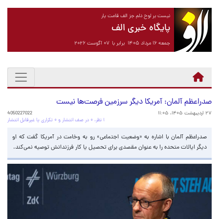
نیست بر لوح دلم جز الف قامت یار
پایگاه خبری الف
جمعه ۱۶ مرداد ۱۴۰۵ برابر با ۰۷ آگوست ۲۰۲۶
صدراعظم آلمان: آمریکا دیگر سرزمین فرصت‌ها نیست
۲۷ اردیبهشت ۱۴۰۵، ۱۱:۰۵
4050227022
۱ نظر، ۰ در صف انتشار و ۰ تکراری یا غیرقابل انتشار
صدراعظم آلمان با اشاره به «وضعیت اجتماعی» رو به وخامت در آمریکا گفت که او
دیگر ایالات متحده را به عنوان مقصدی برای تحصیل یا کار فرزندانش توصیه نمی‌کند.