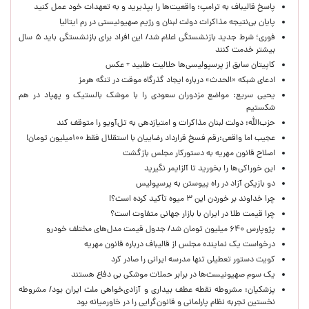
پاسخ قالیباف به ترامپ: واقعیت‌ها را بپذیرید و به تعهدات خود عمل کنید
پایان بی‌نتیجه مذاکرات دولت لبنان و رژیم صهیونیستی در رم ایتالیا
فوری؛ شرط جدید بازنشستگی اعلام شد/ این افراد برای بازنشستگی باید ۵ سال
بیشتر خدمت کنند
کاپیتان سابق از پرسپولیسی‌ها حلالیت طلبید + عکس
ادعای شبکه «الحدث» درباره ایجاد گذرگاه موقت در تنگه هرمز
یحیی سریع: مواضع مزدوران سعودی را با موشک بالستیک و پهپاد در هم
شکستیم
حزب‌الله: دولت لبنان مذاکرات و امتیازدهی به تل‌آویو را متوقف کند
عجیب اما واقعی:رقم فسخ قرارداد رضاییان با استقلال فقط ۱۰۰میلیون تومان!
اصلاح قانون مهریه به دستورکار مجلس بازگشت
این خوراکی‌ها را بخورید تا آلزایمر نگیرید
دو بازیکن آزاد در راه پیوستن به پرسپولیس
چرا خداوند بر خوردن این ۳ میوه تأکید کرده است؟!
چرا قیمت طلا در ایران با بازار جهانی متفاوت است؟
پژوپارس ۶۴۰ میلیون تومان شد/ جدول قیمت مدل‌های مختلف خودرو
درخواست یک نماینده مجلس از قالیباف درباره قانون مهریه
کویت دستور تعطیلی تنها مدرسه ایرانی را صادر کرد
یک‌ سوم صهیونیست‌ها در برابر حملات موشکی بی دفاع هستند
پزشکیان: مشروطه نقطه عطف بیداری و آزادی‌خواهی ملت ایران بود/ مشروطه
نخستین تجربه نظام پارلمانی و قانون‌گرایی را در خاورمیانه بود