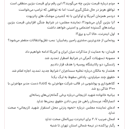
مردم درباره قیمت بنزین چه می‌گویند؟/ این رقم برای قیمت بنزین منطقی است
توافق هرمز در حال شکل‌گیری است؛ اما نه توافقی که ترامپ می‌خواست
دردسر همزمان آمریکا و اوکراین با ته کشیدن موشک های پاتریوت
آیا بنزین گران می‌شود؟/ نماینده مجلس: در شرایط جنگی افزایش قیمت بنزین
پیامدهای گسترده اجتماعی و امنیتی خواهد داشت
اول اینترنت، حالا آب و برق؟!
رونمایی از جدی‌ترین مشتری رامین رضاییان؛ بمب نقل‌وانتقالات منفجر می‌شود؟
فیدان: به حمایت از مذاکرات میان ایران و آمریکا ادامه خواهیم داد
مصوبه تسهیلات گمرکی در شرایط اضطرار تمدید شد
زلنسکی: دو پالایشگاه روسیه را هدف قرار دادیم
هشدار به مالکان درباره تخلیه مستاجران / شرایط جدید تمدید اجاره اعلام شد
حقوق چند میلیاردی، پاداش سقوط به لیگ یک!
کلاهبرداری و پولشویی در قالب شرکت مهاجرتی به کانادا/ دست مدیر مهاجرتی با
۳۰۰ شاکی رو شد
بیانیه خانواده شهید لاریجانی درباره برخی گمانه‌زنی‌های رسانه‌ای
انصارالله: عربستان راهی جز پس دادن حقوق یمنی‌ها ندارد
ادعای نماینده مجلس درباره «نحوه ردزنی محل استقرار شهید لاریجانی» صحت
ندارد
اعمال ضریب ۲.۷ برای اینترنت بین‌الملل صحت ندارد
رگبار پراکنده در نیمه شمالی استان تهران تا شنبه