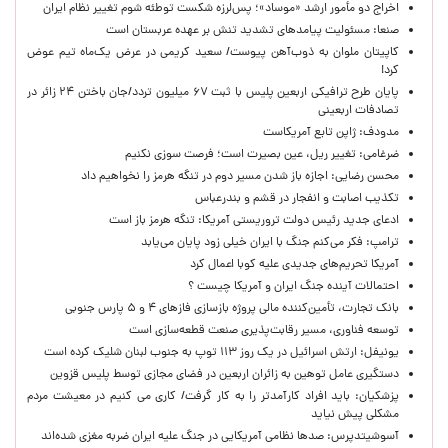
اخراج دو مأمور ارشد «موساد»؛ پس‌لرزه شکست توطئه شوم تغییر نظام ایران
صنعا: مسئولیت پیامدهای تشدید تنش بر عهده عربستان است
کاپیتان ملوان به ذوب‌آهن پیوست/ سعید کریمی در عرض یک‌ماه تیم عوض
کرد!
پایان طرح ترافیکی اربعین پلیس با ثبت ۶۷ میلیون تردد/جان باختن ۲۴ زائر در
تصادفات اربعینی
مدودف: ژاپن تابع آمریکاست
ضرغامی: تغییر ریل، عین بصیرت است؛ فرصت سوزی نکنیم
محسن رضایی: اجازه باز شدن مسیر دوم در تنگه هرمز را نخواهیم داد
تکذیب اصابت و انفجار در قشم و بندرعباس
ادعای جدید رئیس دولت تروریستی آمریکا: تنگه هرمز باز است
ترامپ: فکر می‌کنم جنگ با ایران خیلی زود پایان می‌یابد
آمریکا تحریم‌های جدیدی علیه کوبا اعمال کرد
احتمالات آینده جنگ ایران و آمریکا چیست ؟
بانک تجارت، تأمین‌کننده مالی پروژه بازسازی فازهای ۴ و ۵ پارس جنوبی
توسعه فناوری، مسیر رقابت‌پذیری صنعت قطعه‌سازی است
یونیفل: ارتش اسرائیل در یک روز ۱۱۳ توپ به جنوب لبنان شلیک کرده است
دستگیری عامل توهین به زائران اربعین در فضای مجازی توسط پلیس قزوین
پزشکیان: باید افراد کارآمدتر را به کار گرفت/ کاری می کنیم در معیشت مردم
مشکلی پیش نیاید
آسوشیتدپرس: صدها نظامی آمریکایی در جنگ علیه ایران ضربه مغزی شده‌اند