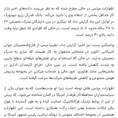
اظهارات مرتس در حالی مطرح شده که به نظر می‌رسد داده‌های اخیر بازار
کار حداقل بخشی از انتقاد وی را تایید می‌کند. بانک فدرال رزرو نیویورک
در اوایل این ماه گزارش داد که بیکاری در بین دارندگان مدرک تحصیلی ۲۲
تا ۲۷ ساله حدود ۵.۷ درصد است، در حالی که افرادی که شغل پاره وقت
دارند بالای ۴۱ درصد است.
واشنگتن پست نیز اخیرا گزارش داد، تقریبا نیمی از فارغ‌التحصیلان جوان
آمریکایی اکنون در مشاغلی مشغول به کار هستند که نیازی به مدرک
تحصیلی ندارند، در حالی که استخدام برای نقش‌های حرفه‌ای سطح پایین
به شدت کاهش یافته است. در عین حال، اخراج کارمندان اداری در
بخش‌هایی مانند فناوری، امور مالی و خدمات شرکتی در بحبوحه پذیرش
هوش مصنوعی و کاهش هزینه‌های شرکت‌ها سرعت گرفته است.
اظهارات مرتس قابل توجه است زیرا او مدت‌هاست که به عنوان یکی از
سیاستمداران محافظه‌کار طرفدار آمریکا در آلمان شناخته می‌شود، که پیش
از این از روابط نزدیک فراآتلانتیک حمایت کرده و به طور گسترده با غول
مالی ایالات متحده یعنی «بلک راک» همکاری داشته است. این اظهارات
همچنین در بحبوحه اختلاف عمومی با دونالد ترامپ، رئیس جمهور آمریکا بر