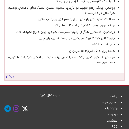
اعتبار یک نظرسنجی چگونه ارزیابی می‌شود؟
روحانی: یادگار رهبر شهید در تاریخ، تسلیم نشدن است/ تمام ادعاهای ترامپ،
حرف‌های توخالی است
مخالفت نمایندگان پارلمان عراق با سفر الزیدی به عربستان
جنگ ایران، جیب کشاورزان آمریکا را خالی کرد
پزشکیان: فلسطین هرگز از اولویت سیاست خارجی ایران خارج نخواهد شد
پکن تلافی کرد؛ ۶ نهاد آمریکایی در لیست تحریمهای چین
پیتر گیل درگذشت
حمله وزیر جنگ آمریکا به سی‌ان‌ان
مهمانی ۱۲ هزار نفری بانک صادرات ایران/ حمایت از اقشار کم‌درآمد با توزیع
بسته‌های معیشتی
بیشتر
ما را دنبال کنید.
آرشیو
آخرین خبرها
ارتباط با ما
درباره ما
پیوندها
RSS