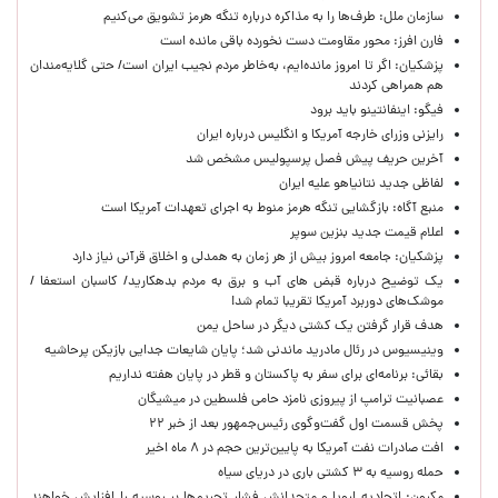
سازمان ملل: طرف‌ها را به مذاکره درباره تنگه هرمز تشویق می‌کنیم
فارن افرز: محور مقاومت دست نخورده باقی مانده است
پزشکیان: اگر تا امروز مانده‌ایم، به‌خاطر مردم نجیب ایران است/ حتی گلایه‌مندان
هم همراهی کردند
فیگو: اینفانتینو باید برود
رایزنی وزرای خارجه آمریکا و انگلیس درباره ایران
آخرین حریف پیش فصل پرسپولیس مشخص شد
لفاظی جدید نتانیاهو علیه ایران
منبع آگاه: بازگشایی تنگه هرمز منوط به اجرای تعهدات آمریکا است
اعلام قیمت جدید بنزین سوپر
پزشکیان: جامعه امروز بیش از هر زمان به همدلی و اخلاق قرآنی نیاز دارد
یک توضیح درباره قبض های آب و برق به مردم بدهکارید/ کاسبان استعفا /
موشک‌های دوربرد آمریکا تقریبا تمام شد!
هدف قرار گرفتن یک کشتی دیگر در ساحل یمن
وینیسیوس در رئال مادرید ماندنی شد؛ پایان شایعات جدایی بازیکن پرحاشیه
بقائی: برنامه‌ای برای سفر به پاکستان و قطر در پایان هفته نداریم
عصبانیت ترامپ از پیروزی نامزد حامی فلسطین در میشیگان
پخش قسمت اول گفت‌وگوی رئیس‌جمهور بعد از خبر ۲۲
افت صادرات نفت آمریکا به پایین‌ترین حجم در ۸ ماه اخیر
حمله روسیه به ۳ کشتی باری در دریای سیاه
مکرون: اتحادیه اروپا و متحدانش فشار تحریم‌ها بر روسیه را افزایش خواهند