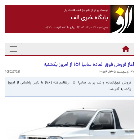
نیست بر لوح دلم جز الف قامت یار
پایگاه خبری الف
پنج‌شنبه ۱۵ مرداد ۱۴۰۵ برابر با ۰۶ آگوست ۲۰۲۶
آغاز فروش فوق العاده سایپا ۱۵۱ از امروز یکشنبه
۲۷ اردیبهشت ۱۴۰۵، ۱۰:۵۴
4050227021
فروش فوق‌العاده وانت پراید سایپا ۱۵۱ ارتقاءیافته (GX) با لاینر پاششی از امروز
یکشنبه آغاز شد.