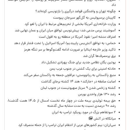
داد
چگونه تهران و واشنگتن قواعد درگیری را بازنویسی کرده‌اند؟
کاپیتان پرسپولیس به گل‌گهر سیرجان پیوست
وزارت خزانه‌داری آمریکا بخشی از تحریم‌های مرتبط با ایران را لغو کرد
آسوشیتد پرس مدعی شد: پیش‌نویس توافق میان ایران و عمان نهایی شد
اعتراف منشه امیر؛ نفوذ آمریکا در منطقه رو به افول است
حماس: به توافق آتش‌بس پایبندیم/ آمریکا اسرائیل را تحت فشار قرار دهد
تاکید وزیر خارجه ایتالیا بر ضرورت ادامه گفت‌وگوها بر سر تنگه هرمز
برق پرمصرف‌ها گران شد
پوتین یگان نظامی جدید برای جنگ پهپادی تشکیل داد
حادثه امنیتی برای یک کشتی در جنوب غرب یمن
منبع پاکستانی به ریانووستی: عراقچی جمعه به پاکستان سفر می‌کند
اصابت صاعقه در «جارکند» هند ۱۴ کشته برجای گذاشت
کشته و زخمی شدن ۹ سرباز صهیونیست در جنوب لبنان
رشد ۱۳۰ هزار واحدی بورس
حق بیمه تولیدی بیمه ملت در چهار ماه نخست امسال از ۱۴.۵ همت گذشت/
رشد ۹۰ درصدی نسبت به مدت مشابه سال گذشته
۲ سوتفاهم بزرگ در مورد رویکرد ترامپ به ایران
میانکاله در آتش
سی‌ان‌ان: بیم کشورهای عربی از انتقام ایران ترامپ را از حمله منصرف کرد