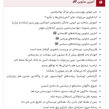
آخرین عناوین
خبر خوش بهزیستی برای مراکز توانبخشی
آیا فناوری می‌تواند جای آتش‌نشان‌ها را بگیرد؟
آموزش ساخت زیر اتویی خانگی مخصوص اتوکشی روی زمین (ساده و ارزان)
رحمان عموزاد تنها صدرنشین برترین آزادکاران جهان
آخرین عناوین روزنامه‌های اقتصادی
آخرین عناوین روزنامه‌های ورزشی
آخرین عناوین روزنامه‌های سیاسی
فارن‌پالیسی: عربستان در بن‌بست راهبردی گرفتار شده است
انهدام باند قاچاق بیش از ۵ میلیون لیتر سوخت در بندرعباس
اندیشکده هادسن: چین می‌تواند با موشک اتمی به خاک آمریکا حمله کند
ترامپ: ترجیح می‌دهم با ایرانی‌‌ها به توافق برسم
فناوری‌ای که می‌تواند هر رمز عبوری را بشکند!
کارشناس اوراسیا: پیامدهای کنوانسیون خزر از واگذاری بحرین هم زیان‌بارتر
است
خروج ناگهانی نتانیاهو از مراسمی به دلایل امنیتی
روسیه: ماکرون به کی‌یف دستور حملات تروریستی می‌دهد
پنجره‌ نقل و انتقالاتی استقلال بسته ماند
یمن از هدف قرار دادن یک نفتکش عربستانی در خلیج عدن خبر داد
رسانه عبری: اسرائیل دچار ناترازی برق شده است