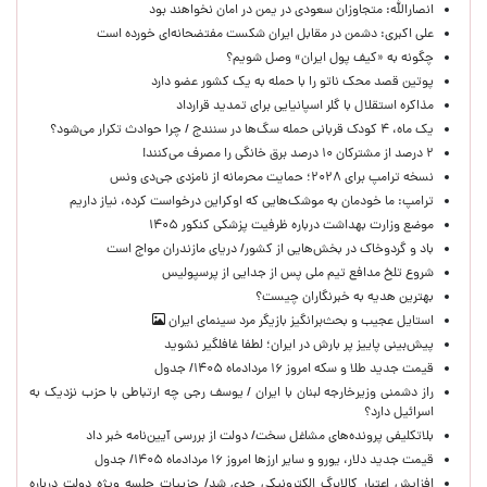
انصارالله: متجاوزان سعودی در یمن در امان نخواهند بود
علی اکبری: دشمن در مقابل ایران شکست مفتضحانه‌ای خورده است
چگونه به «کیف پول ایران» وصل شویم؟
پوتین قصد محک ناتو را با حمله به یک کشور عضو دارد
مذاکره استقلال با گلر اسپانیایی برای تمدید قرارداد
یک ماه، ۴ کودک قربانی حمله سگ‌ها در سنندج / چرا حوادث تکرار می‌شود؟
۲ درصد از مشترکان ۱۰ درصد برق خانگی را مصرف می‌کنند!
نسخه ترامپ برای ۲۰۲۸؛ حمایت محرمانه از نامزدی جی‌دی ونس
ترامپ: ما خودمان به موشک‌هایی که اوکراین درخواست کرده، نیاز داریم
موضع وزارت بهداشت درباره ظرفیت پزشکی کنکور ۱۴۰۵
باد و گردوخاک در بخش‌هایی از کشور/ دریای مازندران مواج است
شروع تلخ مدافع تیم ملی پس از جدایی از پرسپولیس
بهترین هدیه به خبرنگاران چیست؟
استایل عجیب و بحث‌برانگیز بازیگر مرد سینمای ایران
پیش‌بینی پاییز پر بارش در ایران؛ لطفا غافلگیر نشوید
قیمت جدید طلا و سکه امروز ۱۶ مردادماه ۱۴۰۵/ جدول
راز دشمنی وزیرخارجه لبنان با ایران / یوسف رجی چه ارتباطی با حزب نزدیک به
اسرائیل دارد؟
بلاتکلیفی پرونده‌های مشاغل سخت/ دولت از بررسی آیین‌نامه خبر داد
قیمت جدید دلار، یورو و سایر ارزها امروز ۱۶ مردادماه ۱۴۰۵/ جدول
افزایش اعتبار کالابرگ الکترونیکی جدی شد/ جزییات جلسه ویژه دولت درباره