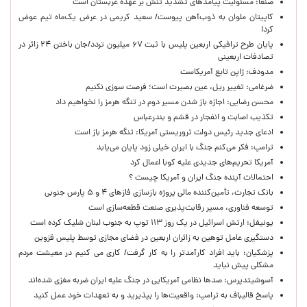
صنعا: مسئولیت پیامدهای تشدید تنش بر عهده عربستان است
کاپیتان ملوان به ذوب‌آهن پیوست/ سعید کریمی در عرض یک‌ماه تیم عوض
کرد!
پایان طرح ترافیکی اربعین پلیس با ثبت ۶۷ میلیون تردد/جان باختن ۲۴ زائر در
تصادفات اربعینی
مدودف: ژاپن تابع آمریکاست
ضرغامی: تغییر ریل، عین بصیرت است؛ فرصت سوزی نکنیم
محسن رضایی: اجازه باز شدن مسیر دوم در تنگه هرمز را نخواهیم داد
تکذیب اصابت و انفجار در قشم و بندرعباس
ادعای جدید رئیس دولت تروریستی آمریکا: تنگه هرمز باز است
ترامپ: فکر می‌کنم جنگ با ایران خیلی زود پایان می‌یابد
آمریکا تحریم‌های جدیدی علیه کوبا اعمال کرد
احتمالات آینده جنگ ایران و آمریکا چیست ؟
بانک تجارت، تأمین‌کننده مالی پروژه بازسازی فازهای ۴ و ۵ پارس جنوبی
توسعه فناوری، مسیر رقابت‌پذیری صنعت قطعه‌سازی است
یونیفل: ارتش اسرائیل در یک روز ۱۱۳ توپ به جنوب لبنان شلیک کرده است
دستگیری عامل توهین به زائران اربعین در فضای مجازی توسط پلیس قزوین
پزشکیان: باید افراد کارآمدتر را به کار گرفت/ کاری می کنیم در معیشت مردم
مشکلی پیش نیاید
آسوشیتدپرس: صدها نظامی آمریکایی در جنگ علیه ایران ضربه مغزی شده‌اند
پاسخ قالیباف به ترامپ: واقعیت‌ها را بپذیرید و به تعهدات خود عمل کنید