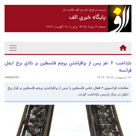
نیست بر لوح دلم جز الف قامت یار
پایگاه خبری الف
جمعه ۱۶ مرداد ۱۴۰۵ برابر با ۰۷ آگوست ۲۰۲۶
بازداشت ۶ نفر پس از برافراشتن پرچم فلسطین بر بالای برج ایفل
فرانسه
۲۷ اردیبهشت ۱۴۰۵، ۰۹:۲۶
4050227011
مقامات فرانسوی ۶ فعال حامی فلسطین را پس از برافراشتن پرچم فلسطین بر فراز برج
ایفل در مرکز پاریس بازداشت کردند.