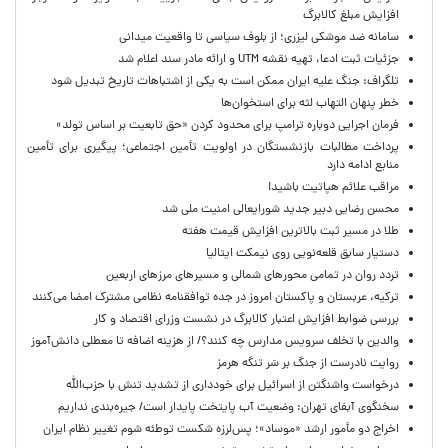
افزایش مبلغ کالابرگ
سامانه ضد موشکی لیزری؛ از بلوف سیاسی تا واقعیت میدانی
جزئیات ثبت ادعا، تهیه نقشه UTM و ارائه مادر سند اعلام شد
تلگراف: جنگ علیه ایران ممکن است به یکی از اشتباهات تاریخ تبدیل شود
خطر پنهان التهاب لثه برای استخوان‌ها
فرمان اجرایی دوباره ترامپ برای محدود کردن «حق تابعیت بر اساس تولد»
پرداخت مطالبات بازنشستگان در اولویت تأمین اجتماعی؛ پیگیری برای تأمین
منابع ادامه دارد
مراقب علائم هپاتیت باشید!
محسن رضایی دبیر جدید شورایعالی امنیت ملی شد
طلا در مسیر ثبت بالاترین افزایش قیمت هفته
دستیار سابق قلعه‌نویی روی نیمکت ایتالیا
تردد روان در تمامی محورهای شمالی و مسیرهای مرزهای اربعین
ترکیه، عربستان و پاکستان امروز در جده توافقنامه نظامی مشترک امضا می‌کنند
بررسی ضوابط افزایش اعتبار کالابرگ در نشست وزرای اقتصاد و کار
والدین با تخلف سرویس مدارس چه کنند؟/ از هزینه اضافه تا معطلی دانش‌آموز
روایت نادرست از جنگ بر سَر تنگه هرمز
درخواست واشنگتن از اسرائیل برای خودداری از تشدید تنش با حزب‌الله
سخنگوی آبفای تهران: وضعیت آب پایتخت پایدار است/ جیره‌بندی نداریم
اخراج دو مأمور ارشد «موساد»؛ پس‌لرزه شکست توطئه شوم تغییر نظام ایران