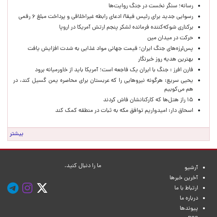
رسانه؛ سنگر نخست در جنگ روایت‌ها
رسوایی جدید برای رئیس فیفا/ ادعای رابطه غیراخلاقی و پرداخت مبلغ ۶ رقمی
برکناری شوکه‌کننده فرمانده لشکر پنجم ارتش آمریکا در اروپا
حركت در ميدان مين
پس‌لرزه‌های جنگ ایران؛ قیمت جهانی مواد غذایی به شدت افزایش یافت
بهترین هدیه روز خبرنگار
فارن افرز : جنگ با ایران یک فاجعه است؛ آمریکا باید از خاورمیانه برود
یحیی سریع: هرگونه نیروهایی را که عربستان برای محاصره یمن گسیل کند، در
هم می‌کوبیم
۱۵ راز هتل‌ها که کارکنانشان فاش کردند
اسحاق دار: امیدواریم توافق مکه به ثبات در منطقه کمک کند
بیشتر
ما را دنبال کنید.
آرشیو
آخرین خبرها
ارتباط با ما
درباره ما
پیوندها