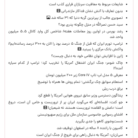
شایعات مربوط به معافیت سربازان فراری کذب است
بدون تعارف با آتش نشان فداکار مازندرانی
تصویری جالب از پیرترین گربه دنیا که ۳۱ ساله شد
سید حسن نصرالله در منزل چگونه پدری بود؟
رشد بورس در اولین روز معاملات هفته/ شاخص کل وارد کانال ۵.۵ میلیون
واحد شد
ترامپ: تورم ایران که قبل از جنگ ۵ درصد بود را الان به ۳۰۰ درصد رسانده‌ایم!/
واکنش بانک مرکزی را ببینید
ژاپن با افزایش توان نظامی خود به دنبال چیست؟
چاک شومر: جنگ ایران اشتغال آمریکا را تخریب کرد؛ ترامپ از کدام سیاره
آمده؟!
معرفی ۵ مدل لپ تاپ Core i۷ زیر ۲۰۰ میلیون تومان
استعلام سوابق چک برگشتی؛ تمام روش ها همراه با توضیح
یراق درب ریلی
پنتاگون دسترسی وزیر سابق نیروی هوایی آمریکا را قطع کرد
جو کنت: افسانه‌ای که می‌گوید ایران پر از تروریست و حامی آن است، دروغ
است؛ داعش و القاعده تروریست هستند نه شیعیان!
افشای رسوایی جاسوسی سازمان ملل برای رژیم صهیونیستی
شست‌وشوی کاهو را جدی بگیرید
کامیون با راننده ۸ ساله در اصفهان توقیف شد
سی‌ان‌ان: آمریکا به دنبال راهی برای خروج از جنگ ایران است