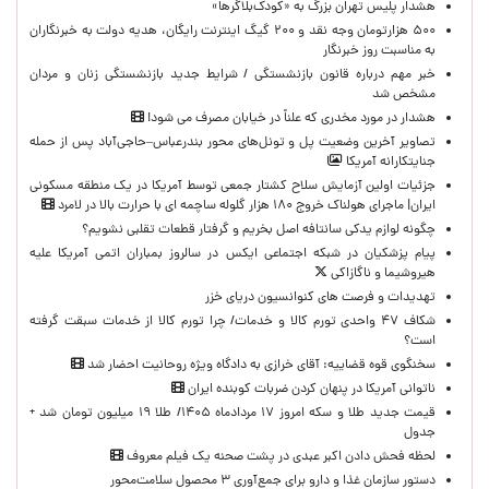
هشدار پلیس تهران بزرگ به «کودک‌بلاگرها»
۵۰۰ هزارتومان وجه نقد و ۲۰۰ گیگ اینترنت رایگان، هدیه دولت به خبرنگاران
به مناسبت روز خبرنگار
خبر مهم درباره قانون بازنشستگی / شرایط جدید بازنشستگی زنان و مردان
مشخص شد
هشدار در مورد مخدری که علناً در خیابان مصرف می شود!
تصاویر آخرین وضعیت پل و تونل‌های محور بندرعباس–حاجی‌آباد پس از حمله
جنایتکارانه آمریکا
جزئیات اولین آزمایش سلاح کشتار جمعی توسط آمریکا در یک منطقه مسکونی
ایران| ماجرای هولناک خروج ۱۸۰ هزار گلوله ساچمه ای با حرارت بالا در لامرد
چگونه لوازم یدکی سانتافه اصل بخریم و گرفتار قطعات تقلبی نشویم؟
پیام پزشکیان در شبکه اجتماعی ایکس در سالروز بمباران اتمی آمریکا علیه
هیروشیما و ناگازاکی
تهدیدات و فرصت های کنوانسیون دریای خزر
شکاف ۴۷ واحدی تورم کالا و خدمات/ چرا تورم کالا از خدمات سبقت گرفته
است؟
سخنگوی قوه قضاییه: آقای خرازی به دادگاه ویژه روحانیت احضار شد
ناتوانی آمریکا در پنهان کردن ضربات کوبنده ایران
قیمت جدید طلا و سکه امروز ۱۷ مردادماه ۱۴۰۵/ طلا ۱۹ میلیون تومان شد +
جدول
لحظه‌ فحش دادن اکبر عبدی در پشت صحنه یک فیلم معروف
دستور سازمان غذا و دارو برای جمع‌آوری ۳ محصول سلامت‌محور