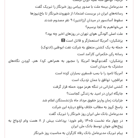
ترکیه: توافق مکه علیه ایران نیست
مدیرعامل بیمه ملت با صدور پیامی روز خبرنگار را تبریک گفت
رسانه‌های ایران در بن‌بست اعتماد/ از شهروندخبرنگار تا باج‌نیوزها
سقوط آسانسور در میدان آرژانتین/ ۹ نفر مصدوم شدند
می‌خواهیم به کجا برسیم؟
علت اصلی آلودگی هوای تهران در روزهای اخیر چه بود؟
پزشکیان: آمریکا استعمارگر و قاتل است
حمله به یک کشتی متعلق به شرکت نفت ابوظبی (ادنوک)
رسانه رکن حکمرانی کارآمد است
پزشکیان: گفت‌وگوها آمریکا را مجبور به همراهی کرد/ هنر، آوردن نگاه‌های
مشترک به میدان است
آمریکا لامرد را با بمب فسفری بمباران کرده است
عراقچی: توافق با عمان نزدیک است
کشتی اماراتی در تنگه هرمز مورد حمله قرار گرفت
جایگاه ایران در امید به زندگی کجاست؟
جزئیات زمان واریز حقوق مرداد ماه بازنشستگان اعلام شد
پاسخ کروز به مطالب خلاف واقع درباره این شرکت
مدیرعامل بانک ملی ایران روز خبرنگار را تبریک گفت
در چهار ماه نخست ۱۴۰۵ رقم خورد؛ پرداخت بیش از ۸ همت وام ازدواج به
زوج‌های جوان توسط بانک ملی ایران
پیام تبریک مدیرعامل بانک رفاه کارگران به مناسبت روز خبرنگار