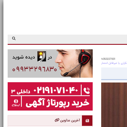
4050227001
آخرین عناوین