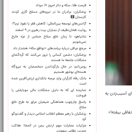
قیمت طلا، سکه و دلار امروز ۱۸ مرداد
پزشکیان: برادران ما در نیروهای مسلح کاری کردند
کارستان
آژانس‌های توسعه بین‌المللی؛ کاهش فقر یا نفوذ نرم؟!
روایت طحان‌نظیف از بمباران بیت رهبری در ۹ اسفند
نتانیاهو: تا زمان خلع سلاح حماس از غزه خارج
نمی‌شویم
مرجع عراقی درباره پیامدهای «توافق مکه» هشدار داد
پزشکیان: دشمن کسانی را ترور می‌کنند که گره‌گشای
مشکلات جامعه ما هستند
روس‌اتم: در حال بازگرداندن متخصصان به نیروگاه
هسته‌ای بوشهر هستیم
بانک رفاه کارگران وارد عرصه بانکداری ارزش‌آفرین شده
است
نماینده ای که به دلیل مشکلات مالی موبایلش را
ای آسیب‌زدن به
فروخت
پاسخ چارچوب هماهنگی شیعیان عراق به طرح خلع
سلاح
فاقی بیفته!»
پزشکیان با رهبر معظم انقلاب اسلامی دیدار و گفت‌وگو
کرد
جزئیات عملیات مهم ارتش یمن در المخا؛ هلاکت
چندین نظامی سعودی