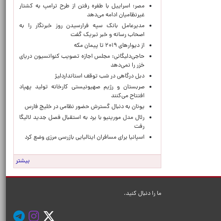
مصر: اسراییل با طفره رفتن از طرح ترامپ به کشتار
غیرنظامیان ادامه می‌دهد
مدیرعامل بانک سپه فرارسیدن روز خبرنگار را به
اصحاب رسانه و خبر تبریک گفت
از دیوارهای ۲۰۱۹ تا پیمان مکه
حاجی‌دلیگانی: مجلس اجازه تصویب کنوانسیون دریای
خزر را نمی‌دهد
دبل درگاهی در شب توقف استانداردلیژ
صربستان و رژیم صهیونیستی کارخانه تولید پهپاد
افتتاح می‌کنند
یونان به دنبال گسترش حضور نظامی در خلیج فارس
رئال مدل مورینیو با برد به استقبال فصل جدید لالیگا
رفت
اسپانیا برای مسافران ایتالیایی بازرسی مرزی وضع کرد
بیشتر
ما را دنبال کنید.