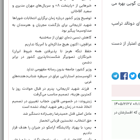
 گویی بهره می
خبرهایی از «پایتخت ۸» و سریال‌های مهران مدیری و
سعید آقاخانی
توضیح وزیر کشور درباره زمان برگزاری انتخابات شوراها
 دونالد ترامپ
شهید لاریجانی برای بازگشت مجریان و هنرمندان به
صداوسیما پیگیر بود
کاهش نسبی دمای تهران از سه‌شنبه
 اعتبار از دست
عراقچی: اکنون هیچ مذاکره‌ای با آمریکا نداریم
حفظ تنگه هرمز تا پذیرفتن همه شروط ایران/
خبرنگاران تصویرگر شکست‌ناپذیری کشور در برابر
دشمن
وزیر کشور: جامعه بدون رسانه مفهومی ندارد
اکوسیستم استارتاپی عراق در سیطره شتاب‌دهنده‌‌های
غربی
فرزند شهید لاریجانی: پدرم در قبال حوادث روز با
کمترین هزینه، تصمیم مناسب می‌گرفت
زینی‌وند: در خصوص قانون حجاب تغییری در تصمیم
۰۸:۱۱:۲۹ 
اتخاذ شده در زمان رهبر شهید ایجاد نشده است
 که افسارشان در
عامل اصلی قتل حمیدرضا رجب‌زاده دستگیر شد
حق انتخاب، نخستین قربانی انحصار
یمن: با پهپاد پالایشگاه آرامکو در جیزان را هدف قرار
دادیم