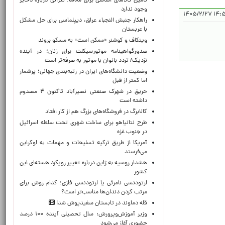
تأمین کالاهای اساسی برای ماه‌ها؛ نگرانی درباره ذخایر
وجود ندارد
۱۴:۵۹:۲۲
راهکار جنبش النجباء عراق، دیپلماسی برای حل مشکل
با عربستان
ویتکاف و کوشنر «ممکن است» به مسکو بروند
صدورگواهینامه موتورسیکلت برای زنان؛ در آینده
نزدیک/ تردد بانوان با موتور به‌ صرفه‌تر است
وضعیت دانشگاه‌های ایران در رتبه‌بندی جهانی؛ پرشمار
اما کمتر از قبل
حریق در شهرک صنعتی نصیرآباد تاکنون ۴ مصدوم
داشته است
کالابرگ در فروشگاه‌های بزرگ هم از کار افتاد
طرح نتانیاهو برای ساخت شهری تحت سلطه اسرائیل
در جنوب غزه
آمریکا از طریق ترکیه تسلیحات و مهمات به اوکراین
می‌فرستد
هشدار روسیه به ژاپن درباره تغییر رویکرد هسته‌ای این
کشور
ارتودنسی نامرئی یا ارتودنسی فلزی؛ کدام روش برای
مرتب کردن دندان‌ها مناسب‌تر است؟
قله دماوند در تابستان سفیدپوش شد!
وزیر آموزش‌وپرورش: سال تحصیلی آینده ۱۰۰ درصد
حضوری آغاز می‌شود