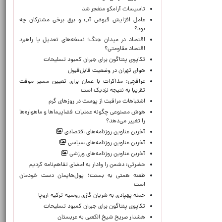
تاسیسات آرامکو منفجر شد
عامل افزایش قبوض آب و برق برخی مشترکان چه
بود؟
اقتصاد در میدان جنگ؛ نسخه‌های تعدیل یا راهبرد
اقتصاد مقاومتی؟
تکاپوی پنتاگون برای جبران کمبود تسلیحات
هوای تهران در وضعیت قابل‌قبول
عراقچی: مذاکرات با عمان برای تعیین مسیر موقت
تقریبا به نتیجه نزدیک است
اشتباهات مراقبت از پوست در روزهای گرم
هوش مصنوعی چگونه عملیات فضاپیماها و ماهواره‌ها
را تغییر می‌دهد؟
آخرین عناوین روزنامه‌های اقتصادی
آخرین عناوین روزنامه‌های سیاسی
آخرین عناوین روزنامه‌های ورزشی
حضرتی: دشمن را وادار به امضای تفاهم‌نامه کردیم
طعنه همتی به بسنت؛ پول‌هایمان دست خودمان
است
حمله پهپادی به شریان گازی روسیه-ترکیه-اروپا
تکاپوی پنتاگون برای جبران کمبود تسلیحات
هشدار صریح شیخ الکعبی به عربستان