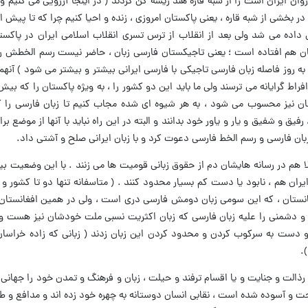
ان ایران است را از شبه قاره هند ریشه کن کردند ( در اینجا آرزویی می کنیم و 
در بخشی از شبه قاره ، یعنی پاکستان امروزی ، زنده و احیا کنیم چرا که تا پیش ا
داده می شد ولی بعد از انقلاب از ترس تسری انقلاب اسلامی ایران در پاکست
ن هم افتاده است ؛ یعنی تاجیکستان فارسی زبان ، حاضر نیست رسم الخطش را 
ه روز فاصله زبان فارسی تاجیکی با فارسی ایرانی بیشتر و بیشتر می شود ) آنهم 
 نیز محسوب می شود ، به هر شیوه ای شده مجاب کنیم تا زبان فارسی را که
ق و شفیق و یار و یاور خود بدانند و البته در این راه نباید با آنها از موضع براد
زبان فارسی و رسم الخط فارسی دعوت کرد و با زبان ایرانی صلح و آشتی داد.
ا هم در رسانه هایشان دم از حقوق زبانی قومیت ها می زنند . با این وضعیت بی
 ایران هم ، نابود یا دست کم بسیار محدود کنند . ( متاسفانه تنها دو تا کشور 
غانستان ، که این سومی زبان دومش فارسی دری است ، ولی در همین افغانستان
ه و دشمنی را علیه زبان فارسی که زبان اکثریت نسبی ملت خودشان نیز هست و ا
د و دست به سرکوب کردن و محدود کردن این زبان زدند ( زبانی که زاده خراس
.
ع رذالت و جنایت و یا اقسام ترفند و حیلت ، زبان و فرهنگ و تمدن خود را جهانی
 و آسوده شده است ، نقابی انسان دوستانه به چهره خود زده اند و مدافع و ط