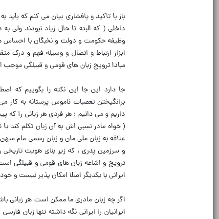
باز با تاکید و پافشاری بیان می کنم که باید
داخلی ( که البته تا حال زیاد نبودند ولی به
وظیفه حکومت و دولت و نخبگان با احساس مس
ابزار ارتباط و اتصال و وسیله فهم و درک متق
مبادا ترویج زبان های قومی و قبیلگی موجب ا
جا دارد این جا این نکته را بگوییم که اص
برانگیختن تعصبات ناموس پرستانه به کار می
داریم و می دانیم ؛ هر فردی هر زبانی را که پ
( خواه مادر نسبی اش به آن زبان تکلم کند یا ن
علاقه به زبان ملی مان و زبان رسمی مام میهن 
و سرزمین پدری ، که زیر بنای هویت تاریخی و
ترویج و اشاعه زبان های قومی و قبیلگی است 
ایرانی با یکدیگر اصلا امکان پذیر نیست و خود
اگر چه زبان مادری ما ممکن است هر زبانی با
ایرانیان را ایرانی نگه داشته تنها زبان فارس