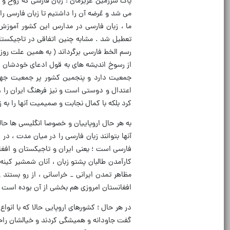
پاک سرزمین عزیزمان ؛ زبان فارسی که روح و رو
می شد و عُرضه آن را داشتیم تا زبان فارسی را 
ما ، زبان فارسی در مدارس این کشور آموزش 
تعطیل شد . مشابه چنین اتفاقی در تاجیکستا
رسم الخط فارسی برگرداند ( به همین علت روز ب
جمعیت دارد و پنجمین کشور پر جمعیت جهان
اعتدال و دوستی است و نیز فرهنگ ایران را ، رفی
کرد بلکه با کمال نجابت و صمیمیت آنها را به 
به هر حال اروپاییان و خصوصا انگلیسی ها حال
آنها بتوانند زبان فارسی را در میان مدت ، در
فارسی است ؛ یعنی ایران و تاجیکستان و اف
کارآمدن طالبان پشتو زبان ، آنان شمشیر کین
مظاهر تمدن ایرانی _ خراسانی ، از رو بستن
افغانستان امروزی هم بخشی از آن بوده است )
در هر حال ؛ کشورهای اروپایی حالا که با انوا
گفت جاودانه و همیشگی کردند و خیالشان راحت