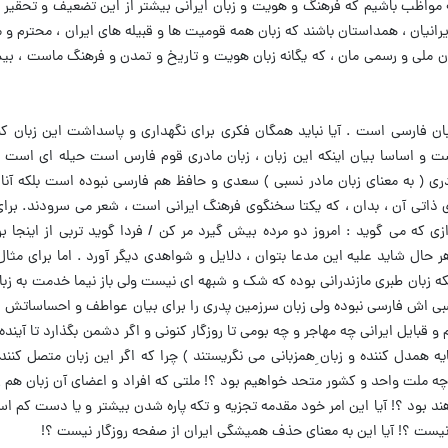
مواظب باشیم که فرهنگ و هویت و زبان ایرانی بیشتر از این تضعیف و تحقیر ن
رانیان ، همداستان باشند که زبان همه قومیت ها و قبیله های ایران ، محترم و م
بان ملی و رسمی مان ، که یگانه زبان هویت و تاریخ و تمدن و فرهنگ ماست ، ب
بان فارسی است . آیا نباید همگان فکری برای نگهداری و پاسداشت این زبان کنن
ت و اساسا بیان اینکه این زبان ، زبان مادری قوم فارس است حیله ای است مز
ی ( به معنای زبان مادر نسبی ) سعدی و حافظ هم فارسی نبوده است بلکه آنا
ی ذاتی آن ، بدان ، که یکتا سخنگوی فرهنگ ایرانی است ، شعر می سرودند. برای 
که می گوید : امروز دو مرده بیش گیرد مر کن / فردا گوید تربی از اینجا ب
 حال شاید علیه این مدعا بتوان ، دلایل و شواهدی دیگر آورد . اما برای مثال :
لکه زبان طبری مازندرانی بوده که شک و شبهه ای نیست ولی باز نیما خدمت به زب
نسبی اش فارسی نبوده ولی زبان سرزمین پدری را برای بیان عواطف و احساساتش در 
 قبایل ایرانی چه مهاجر و چه بومی تا روزگار کنونی و اگر دشمن بگذارد تا آینده
ه همدل کننده و زبان ِهمزبانی می نگریستند ) چرا که اگر این زبان متصل کننده
ه ملت واحد و کشور متحد خواهیم بود ؟! ملتی که افراد و اعضای آن زبان هم 
د بود ؟! آیا این امر خود مقدمه تجزیه و تکه پاره شدن بیشتر و یا دست کم اس
یست ؟! آیا این به معنای حذف همیشگی ایران از صفحه روزگار نیست ؟!