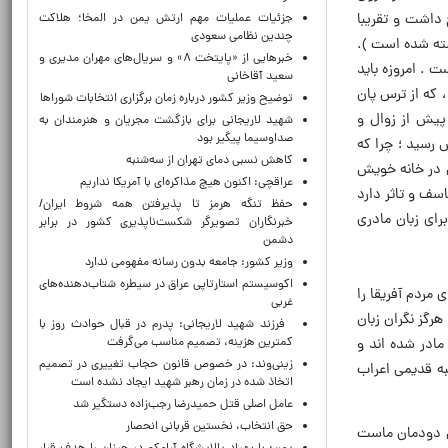
 داشت و تقریبا
جزئیات عملیات مهم ارتش یمن در المخا؛ هلاکت
چندین نظامی سعودی
شته شده است ).
خبرهایی از «پایتخت ۸» و سریال‌های مهران مدیری و
 . امروزه باید
سعید آقاخانی
 که از ترس پان
توضیح وزیر کشور درباره زمان برگزاری انتخابات شوراها
پیش از زوال و
شهید لاریجانی برای بازگشت مجریان و هنرمندان به
صداوسیما پیگیر بود
 رسید ؛ چرا که
کاهش نسبی دمای تهران از سه‌شنبه
ی در خانه خویش
عراقچی: اکنون هیچ مذاکره‌ای با آمریکا نداریم
. واقعا جای تاسف و تاثر دارد
حفظ تنگه هرمز تا پذیرفتن همه شروط ایران/
رای زبان مادری
خبرنگاران تصویرگر شکست‌ناپذیری کشور در برابر
دشمن
وزیر کشور: جامعه بدون رسانه مفهومی ندارد
اکوسیستم استارتاپی عراق در سیطره شتاب‌دهنده‌‌های
ی مردم آفریقا را
غربی
هرگز نگران زبان
فرزند شهید لاریجانی: پدرم در قبال حوادث روز با
کمترین هزینه، تصمیم مناسب می‌گرفت
 مادر شده اند و
زینی‌وند: در خصوص قانون حجاب تغییری در تصمیم
به قدیمی اعراب
اتخاذ شده در زمان رهبر شهید ایجاد نشده است
عامل اصلی قتل حمیدرضا رجب‌زاده دستگیر شد
حق انتخاب، نخستین قربانی انحصار
ی دودمان ماست