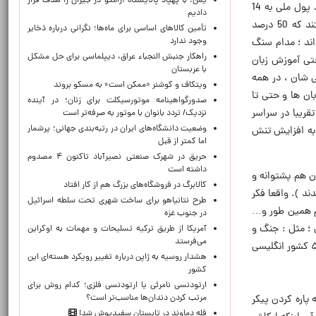
یمن: با پهپاد پالایشگاه آرامکو در جیزان را هدف قرار
تا همین الآن نه تنها اجازه تغییر زبان به آن ها نداده است ( البته آنها دیگر زبانی هم برایشان نمانده ) بلکه اجازه تغییر واحد پول ملی به 14
دادیم
کشور آفریقایی را هم نداده و واحد پول 14 کشور آفریقایی « فرانک سی اف ای » است و این 14 کشور آفریقایی ملزم هستند که 50 درصد
تأمین کالاهای اساسی برای ماه‌ها؛ نگرانی درباره ذخایر
وجود ندارد
اند ؛ مدام سنگ
راهکار جنبش النجباء عراق، دیپلماسی برای حل مشکل
حتی آموزش زبان
با عربستان
ی شان ، در همه
ویتکاف و کوشنر «ممکن است» به مسکو بروند
بان ها و حتی تا
صدورگواهینامه موتورسیکلت برای زنان؛ در آینده
تقریبا در سراسر
نزدیک/ تردد بانوان با موتور به‌ صرفه‌تر است
وضعیت دانشگاه‌های ایران در رتبه‌بندی جهانی؛ پرشمار
ر به افزایش تنش
اما کمتر از قبل
حریق در شهرک صنعتی نصیرآباد تاکنون ۴ مصدوم
داشته است
ن هم پشتوانه و
کالابرگ در فروشگاه‌های بزرگ هم از کار افتاد
د ). واقعا فکر
طرح نتانیاهو برای ساخت شهری تحت سلطه اسرائیل
نیا هم همین طور و…
در جنوب غزه
ی ؛ مثل : جنگ و
آمریکا از طریق ترکیه تسلیحات و مهمات به اوکراین
می‌فرستد
ستیز خونین ، رواج بیماری های واگیر و… نابود کردند و تمدن و فرهنگ و زبان خود را جایگزین آن کردند! ( امروز زبان حدود ۵۰ کشور انگلیسی
هشدار روسیه به ژاپن درباره تغییر رویکرد هسته‌ای این
کشور
ارتودنسی نامرئی یا ارتودنسی فلزی؛ کدام روش برای
مرتب کردن دندان‌ها مناسب‌تر است؟
 پاره کردن پیکر
قله دماوند در تابستان سفیدپوش شد!