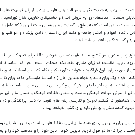
 به شدت ترسید و به جدیت نگران و مراقب زبان فارسی بود و از پان قومیت ها و 
 دلایلی متعدد ، متاسفانه رو به فزونی اند ) و پشتیبانان خارجی شان نهراسید .
وولیت ، این است که به رواج و گسترش زبان رسمی ملت ایران ( که عامل پی
ابل ، تمام اقوام و اقشار جامعه و ملت ایران است ) دامن بزنند ؛ و مواظب و 
ز هم گسیختگی و افتراق ملت گردد .
طلاح زبان مادری در کشور ما بد فهمیده می شود و غالبا برای تحریک عواط
 رود ، باید دانست که زبان مادری فقط یک اصطلاح است ؛ چرا که اساسا تا آن
یش از سن بحران بلوغ فراگیرد و بتواند بدآن تفکر و تکلم کند این اصطلاحا زبان 
کند ، خواه یک زبان باشد و خواه چندین زبان ) و اساسا دلبستگی ما به زبان فارس
مان باشد نه زبان مادر یا پدر یا هر کس و کار نسبی یا سببی مان. اساسا حفظ زب
 نیز از مبانی میراث فرهنگی ماست و ستون فقرات فرهنگ و تمدن ما را نیز می
. همانطور که گفتیم ترویج و تدریس زبان های قومی به دلیل پراکندگی و در ه
 تولید کننده تنش و چالش تازه برای کشور خواهد بود .
شد ولی زبان سرزمین پدری همه ما ایرانیان ، فقط فارسی است و بس . شایان تو
ی است . چرا که ما در طول تاریخ دیرین خود ، دین خود را و مذهب خود را و بسیا