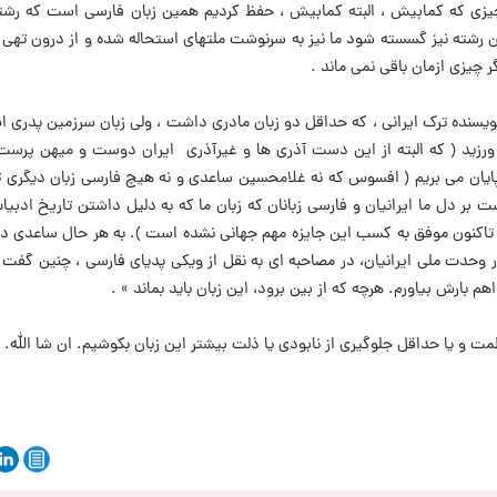
چیزی که کمابیش ، البته کمابیش ، حفظ کردیم همین زبان فارسی است که رشت
ن رشته نیز گسسته شود ما نیز به سرنوشت ملتهای استحاله شده و از درون تهی
 چیزی ازمان باقی نمی ماند .
ک نویسنده ترک ایرانی ، که حداقل دو زبان مادری داشت ، ولی زبان سرزمین پدری 
زید ( که البته از این دست آذری ها و غیرآذری ایران دوست و میهن پرست
ایان می بریم ( افسوس که نه غلامحسین ساعدی و نه هیچ فارسی زبان دیگری تا
بر دل ما ایرانیان و فارسی زبانان که زبان ما که به دلیل داشتن تاریخ ادبیات
اکنون موفق به کسب این جایزه مهم جهانی نشده است ). به هر حال ساعدی درب
حدت ملی ایرانیان، در مصاحبه ای به نقل از ویکی پدیای فارسی ، چنین گفت :
ارش بیاورم. هرچه که از بین برود، این زبان باید بماند » .
و یا حداقل جلوگیری از نابودی یا ذلت بیشتر این زبان بکوشیم. ان شا الله.