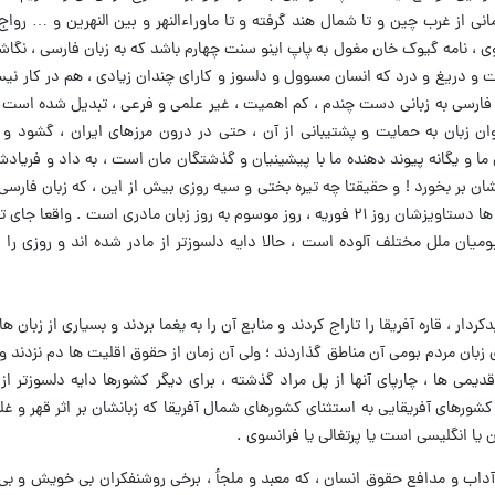
ی از غرب چین و تا شمال هند گرفته و تا ماوراءالنهر و بین النهرین و … رواج
ی ، نامه گیوک خان مغول به پاپ اینو سنت چهارم باشد که به زبان فارسی ، نگا
 و دریغ و درد که انسان مسوول و دلسوز و کارای چندان‌ زیادی ، هم در کار نیست
فارسی به زبانی دست چندم ، کم اهمیت ، غیر علمی و فرعی ، تبدیل شده است ،
ن زبان به حمایت و پشتیبانی از آن ، حتی در درون مرزهای ایران ، گشود و 
ما و یگانه پیوند دهنده ما با پیشینیان و گذشتگان مان است ، به داد و فریادش
ان بر بخورد ! و حقیقتا چه تیره بختی و سیه روزی بیش از این ، که زبان فارس
مغضوب و مظلوم است! متاسفانه پان قومیت ها دستاویزشان روز ۲۱ فوریه ، روز موسوم به روز زبان مادری است 
میان ملل مختلف آلوده است ، حالا دایه دلسوزتر از مادر شده اند و روزی را ب
دار ، قاره آفریقا را تاراج کردند و منابع آن را به یغما بردند و بسیاری از زبان ها
ی زبان مردم بومی آن مناطق گذاردند ؛ ولی آن زمان از حقوق اقلیت ها دم نزدند و 
قدیمی ها ، چارپای آنها از پل مراد گذشته ، برای دیگر کشورها دایه دلسوزتر از
ورهای آفریقایی به استثنای کشورهای شمال آفریقا که زبانشان بر اثر قهر و غل
 یا انگلیسی است یا پرتغالی یا فرانسوی .
داب و مدافع حقوق انسان ، که معبد و ملجأ ، برخی روشنفکران بی خویش و ب