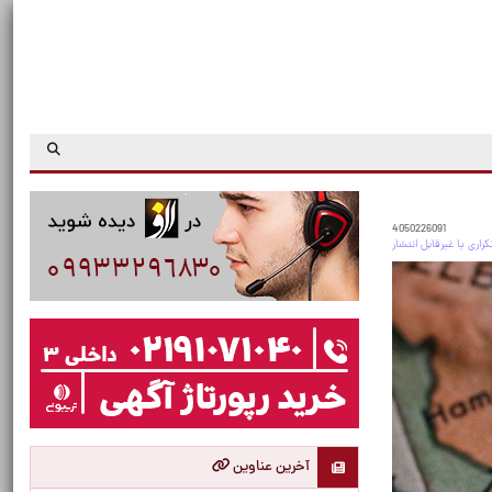
4050226091
آخرین عناوین