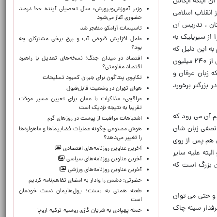
آن اینکه ایکاش
وزیر آموزش‌وپرورش: سال تحصیلی آینده ۱۰۰ درصد
ز انقلاب اسلامی
حضوری آغاز می‌شود
ان ، تدریس آن
تاسیسات آرامکو منفجر شد
از سیریلیک به
عامل افزایش قبوض آب و برق برخی مشترکان چه
بود؟
به این دلیل که
اقتصاد در میدان جنگ؛ نسخه‌های تعدیل یا راهبرد
از رسوخ اندیشه های به قول ادعای خودشان افراط گرایانه می ترسند ولی ما باید این دو کشور را ، به ویژه پاکستان را که بیش از ۲۴۰ میلیون
اقتصاد مقاومتی؟
 زبان عرفان و
تکاپوی پنتاگون برای جبران کمبود تسلیحات
ر بزرگتر برخورد
هوای تهران در وضعیت قابل‌قبول
عراقچی: مذاکرات با عمان برای تعیین مسیر موقت
تقریبا به نتیجه نزدیک است
م آن می رود که
اشتباهات مراقبت از پوست در روزهای گرم
و نصفی زبان شان
هوش مصنوعی چگونه عملیات فضاپیماها و ماهواره‌ها
را تغییر می‌دهد؟
 هم پس از روی
آخرین عناوین روزنامه‌های اقتصادی
لبته علیه سایر
آخرین عناوین روزنامه‌های سیاسی
ان بزرگ است که
آخرین عناوین روزنامه‌های ورزشی
حضرتی: دشمن را وادار به امضای تفاهم‌نامه کردیم
طعنه همتی به بسنت؛ پول‌هایمان دست خودمان
 و حتی می توان
است
رفدار سینه چاک
حمله پهپادی به شریان گازی روسیه-ترکیه-اروپا