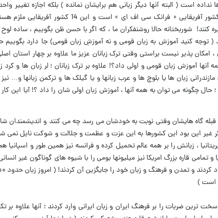
ره کنند! شوربختانه حالا روشنفکران ما ، که اگر با حسن ظن بگوییم ، ساده لوح 
 ( توجه کنید آموزش به زبان قومی و نه آموزشِ زبان قومی) جا دارد بگوییم 
، امکان پذیر نیست براستی وقتی ترک زبانان عزیز ما علاوه بر چهار استان اصل
 آنها آموزش زبان قومی و اولی داد؟! علاوه بر ترک زبانان ؛ لر زبان ها و کرد ز
زندرانی زبان ها یا بلوچ ها و عرب زبانها و یا گیلک ها و ترکمن زبانها و… نیز 
 ؛ حال چگونه می توان به همه آنها ، آموزش زبان اولی شان را داد ؟! آیا این کا
که قبله گاه هایشان وقتی نوبت به خودشان می رسد چه می کنند و اندیشمندان شا
ر غیر این بود این کشورها به این عزت و عظمت و جلالت و شوکت نایل نمی شدن
ک ۲۵۰ هزار کیلومتری بریتانیا ، زبانش را بر همه عالم تحمیل کرده و فرانسه نیز همین طور و اسپا
یا و تمامی قاره بزرگ امریکا نیز میلیونها بومی را با شیوه های گوناگون غیر انسان
سخت ترین ضربات را بر فرهنگ ایران و زبان ایرانی وارد کردند ؛ آنها علاوه بر تکه