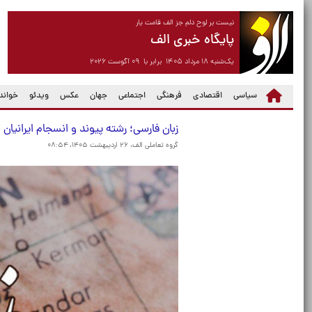
نیست بر لوح دلم جز الف قامت یار
پایگاه خبری الف
یک‌شنبه ۱۸ مرداد ۱۴۰۵ برابر با ۰۹ آگوست ۲۰۲۶
سیاسی
اقتصادی
فرهنگی
اجتماعی
جهان
عکس
ویدئو
خواندن
زبان فارسی؛ رشته پیوند و انسجام ایرانیان
گروه تعاملی الف،
۲۶ اردیبهشت ۱۴۰۵، ۰۸:۵۴