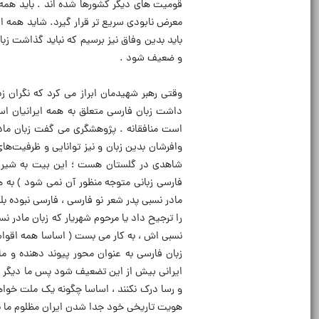
قومیت های دیگر کشورها شده اند . باید همه 
معرض نابودی سریع تر قرار گیرد. شاید همه ای
باید بدین وفاق نیز برسیم که نباید گذاشت ز
و ضعیف شود .
وقتی رهبر شهیدمان ابراز می کرد که نگران ز
داشت زبان فارسی متعلق به همه ایرانیان اس
است منافقانه . پژوهشگری می گفت زبان مادر
وافرشان بدین زبان و نیز توانایی و ظرفیت‌ها
شاهدی در گلستان هست ؛ این بیت به شیرازی 
فارسی زبانی متوجه منظور آن نمی شود ) به هر
مادر نسبی پدر شعر نو فارسی ، فارسی نبوده ب
را ترجیح داد یا مرحوم شهریار که زبان مادر 
نسبی اش ، به کار می بست ( اساسا همه اقوام و
زبان فارسی به عنوان محور پیوند دهنده و مای
ایرانی بیش از این تضعیف شود پس ما دیگر چ
و رسا درک نکنند ، اساسا چگونه یک ملت خواهن
هویت تاریخی خود جدا شدن ایران مظلوم ما ن