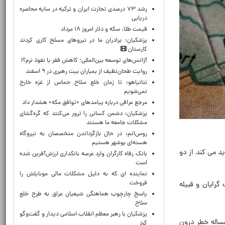
رشد ۷۳ درصدی تجارت ایران و ترکیه در سایه محاصره
دریایی
قیمت طلا، سکه و دلار امروز ۱۸ مرداد
پزشکیان: برادران ما در نیروهای مسلح کاری کردند
کارستان
آژانس‌های توسعه بین‌المللی؛ کاهش فقر یا نفوذ نرم؟!
روایت طحان‌نظیف از بمباران بیت رهبری در ۹ اسفند
نتانیاهو: تا زمان خلع سلاح حماس از غزه خارج
نمی‌شویم
مرجع عراقی درباره پیامدهای «توافق مکه» هشدار داد
پزشکیان: دشمن کسانی را ترور می‌کنند که گره‌گشای
مشکلات جامعه ما هستند
روس‌اتم: در حال بازگرداندن متخصصان به نیروگاه
هسته‌ای بوشهر هستیم
د می کند از دو
بانک رفاه کارگران وارد عرصه بانکداری ارزش‌آفرین شده
است
نماینده ای که به دلیل مشکلات مالی موبایلش را
فروخت
رایان و قبیله
پاسخ چارچوب هماهنگی شیعیان عراق به طرح خلع
سلاح
پزشکیان با رهبر معظم انقلاب اسلامی دیدار و گفت‌وگو
ساله خطر درون
کرد