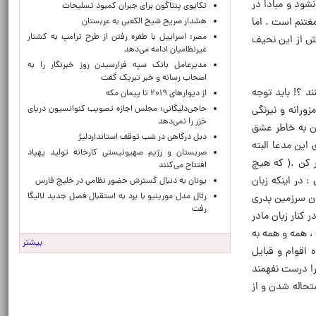
شود و مبادا در
تکاپوی پنتاگون برای جبران کمبود تسلیحات
غتنم است . اما
هشدار صریح شیخ الکعبی به عربستان
مصر: اسراییل با طفره رفتن از طرح ترامپ به کشتار
یش از این نحیف
غیرنظامیان ادامه می‌دهد
مدیرعامل بانک سپه فرارسیدن روز خبرنگار را به
اصحاب رسانه و خبر تبریک گفت
د ؟! باید توجه
از دیوارهای ۲۰۱۹ تا پیمان مکه
حاجی‌دلیگانی: مجلس اجازه تصویب کنوانسیون دریای
ورانه و نیرنگی
خزر را نمی‌دهد
ن به خاطر عشق
دبل درگاهی در شب توقف استانداردلیژ
این مدعا البته
صربستان و رژیم صهیونیستی کارخانه تولید پهپاد
ر کن .( که هیچ
افتتاح می‌کنند
 در اینکه زبان
یونان به دنبال گسترش حضور نظامی در خلیج فارس
رئال مدل مورینیو با برد به استقبال فصل جدید لالیگا
ان سرزمین پدری
رفت
کنار زبان مادر
 ، همه و همه به
بیشتر
 اقوام و قبایل
را درست نفهمند
تحاله شدن و از