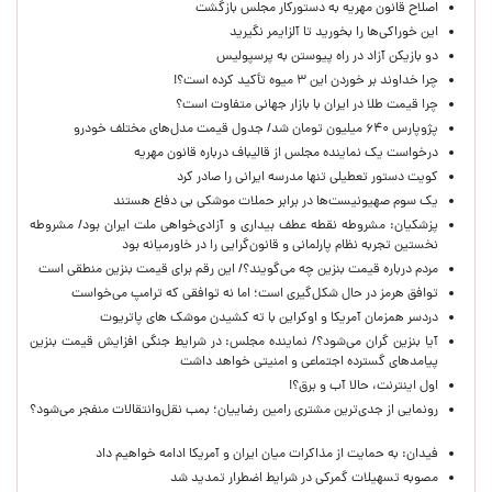
اصلاح قانون مهریه به دستورکار مجلس بازگشت
این خوراکی‌ها را بخورید تا آلزایمر نگیرید
دو بازیکن آزاد در راه پیوستن به پرسپولیس
چرا خداوند بر خوردن این ۳ میوه تأکید کرده است؟!
چرا قیمت طلا در ایران با بازار جهانی متفاوت است؟
پژوپارس ۶۴۰ میلیون تومان شد/ جدول قیمت مدل‌های مختلف خودرو
درخواست یک نماینده مجلس از قالیباف درباره قانون مهریه
کویت دستور تعطیلی تنها مدرسه ایرانی را صادر کرد
یک‌ سوم صهیونیست‌ها در برابر حملات موشکی بی دفاع هستند
پزشکیان: مشروطه نقطه عطف بیداری و آزادی‌خواهی ملت ایران بود/ مشروطه
نخستین تجربه نظام پارلمانی و قانون‌گرایی را در خاورمیانه بود
مردم درباره قیمت بنزین چه می‌گویند؟/ این رقم برای قیمت بنزین منطقی است
توافق هرمز در حال شکل‌گیری است؛ اما نه توافقی که ترامپ می‌خواست
دردسر همزمان آمریکا و اوکراین با ته کشیدن موشک های پاتریوت
آیا بنزین گران می‌شود؟/ نماینده مجلس: در شرایط جنگی افزایش قیمت بنزین
پیامدهای گسترده اجتماعی و امنیتی خواهد داشت
اول اینترنت، حالا آب و برق؟!
رونمایی از جدی‌ترین مشتری رامین رضاییان؛ بمب نقل‌وانتقالات منفجر می‌شود؟
فیدان: به حمایت از مذاکرات میان ایران و آمریکا ادامه خواهیم داد
مصوبه تسهیلات گمرکی در شرایط اضطرار تمدید شد