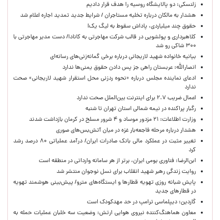
زلنسکی: دو پالایشگاه روسیه را هدف قرار دادیم
هشدار به مالکان درباره تخلیه مستاجران / شرایط جدید تمدید اجاره اعلام شد
حقوق چند میلیاردی، پاداش سقوط به لیگ یک!
کلاهبرداری و پولشویی در قالب شرکت مهاجرتی به کانادا/ دست مدیر مهاجرتی با
۳۰۰ شاکی رو شد
بیانیه خانواده شهید لاریجانی درباره برخی گمانه‌زنی‌های رسانه‌ای
انصارالله: عربستان راهی جز پس دادن حقوق یمنی‌ها ندارد
ادعای نماینده مجلس درباره «نحوه ردزنی محل استقرار شهید لاریجانی» صحت
ندارد
اعمال ضریب ۲.۷ برای اینترنت بین‌الملل صحت ندارد
رگبار پراکنده در نیمه شمالی استان تهران تا شنبه
وزارت اطلاعات: ۲۱ مزدور موساد و ۴ شرور مسلح در کرمان بازداشت شدند
هشدار درباره مرحله فاجعه‌بار غزه در میان آتش‌بس‌های صوری
تغییر مثبت در عملکرد مالی بانک صادرات ایران/ درآمد عملیاتی ۸۰ درصد رشد
کرد
ابن‌الرضا: فناوری بومی ایران، برتر از هر سامانه وارداتی در منطقه است
روایت زندگی رهبر شهید انقلاب برای نسل نوجوان منتشر شد
پایش شبانه روزی تهویه قطارها و ایستگاه‌های مترو/ پیش‌بینی هوشمند تهویه
در قطارهای جدید
گاردین: دیپلماسی ترامپ در حد مهدکودک است
معاون هماهنگ‌کننده نیروی هوایی ارتش: وضعیت سه خلبان عملیات حمله به