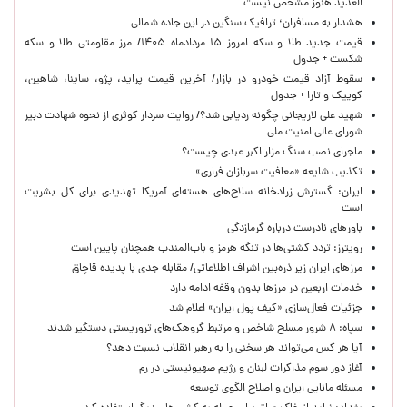
العدید هنوز مشخص نیست
هشدار به مسافران؛ ترافیک سنگین در این جاده شمالی
قیمت جدید طلا و سکه امروز ۱۵ مردادماه ۱۴۰۵/ مرز مقاومتی طلا و سکه
شکست + جدول
سقوط آزاد قیمت خودرو در بازار/ آخرین قیمت پراید، پژو، ساینا، شاهین،
کوییک و تارا + جدول
شهید علی لاریجانی چگونه ردیابی شد؟/ روایت سردار کوثری از نحوه شهادت دبیر
شورای عالی امنیت ملی
ماجرای نصب سنگ مزار اکبر عبدی چیست؟
تکذیب شایعه «معافیت سربازان فراری»
ایران: گسترش زرادخانه سلاح‌های هسته‌ای آمریکا تهدیدی برای کل بشریت
است
باورهای نادرست درباره گرمازدگی
رویترز: تردد کشتی‌ها در تنگه هرمز و باب‌المندب همچنان پایین است
مرزهای ایران زیر ذره‌بین اشراف اطلاعاتی/ مقابله جدی با پدیده قاچاق
خدمات اربعین در مرزها بدون وقفه ادامه دارد
جزئیات فعال‌سازی «کیف پول ایران» اعلام شد
سپاه: ۸ شرور مسلح شاخص و مرتبط گروهک‌های تروریستی دستگیر شدند
آیا هر کس می‌تواند هر سخنی را به رهبر انقلاب نسبت دهد؟
آغاز دور سوم مذاکرات لبنان و رژیم صهیونیستی در رم
مسئله مانایی ایران و اصلاح الگوی توسعه