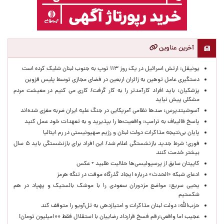
آخرین عناوین
یونیفل: ارتش اسرائیل در یک روز ۱۱۳ توپ به جنوب لبنان شلیک کرده است
دستگیری عامل توهین به زائران اربعین در فضای مجازی توسط پلیس قزوین
پزشکیان: باید افراد کارآمدتر را به کار گرفت/ کاری می کنیم در معیشت مردم
مشکلی پیش نیاید
آسوشیتدپرس: صدها نظامی آمریکایی در جنگ علیه ایران ضربه مغزی شده‌اند
پاسخ قالیباف به ترامپ: واقعیت‌ها را بپذیرید و به تعهدات خود عمل کنید
پایان بی‌نتیجه مذاکرات دولت لبنان و رژیم صهیونیستی در رم ایتالیا
فوری؛ شرط جدید بازنشستگی اعلام شد/ این افراد برای بازنشستگی باید ۵ سال
بیشتر خدمت کنند
کاپیتان سابق از پرسپولیسی‌ها حلالیت طلبید + عکس
ادعای شبکه «الحدث» درباره ایجاد گذرگاه موقت در تنگه هرمز
یحیی سریع: مواضع مزدوران سعودی را با موشک بالستیک و پهپاد در هم
شکستیم
حزب‌الله: دولت لبنان مذاکرات و امتیازدهی به تل‌آویو را متوقف کند
عجیب اما واقعی:رقم فسخ قرارداد رضاییان با استقلال فقط ۱۰۰میلیون تومان!