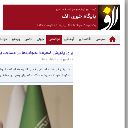
نیست بر لوح دلم جز الف قامت یار
پایگاه خبری الف
یک‌شنبه ۱۸ مرداد ۱۴۰۵ برابر با ۰۹ آگوست ۲۰۲۶
(current)
سیاسی
اقتصادی
فرهنگی
اجتماعی
جهان
عکس
ویدئو
خواندن
برای پذیرش ضعیف‌الحجاب‌ها در مساجد برن
۲۶ اردیبهشت ۱۴۰۵، ۱۸:۲۱
مدیرکل تبلیغات اسلامی قم با اشاره به اینکه پذیر
سکولار خوانده می‌شود، گفت که برای رفع این مشکل د