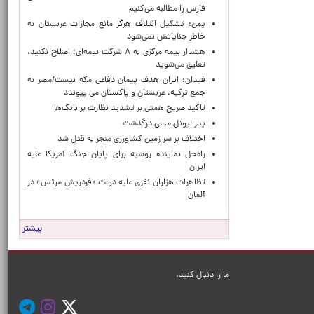
فارس را مطالبه‌ می‌کنیم
یمن: تشکیل ائتلاف هرگز مانع مجازات عربستان به
خاطر جنایاتش نمی‌شود
هشدار بیمه مرکزی به ۸ شرکت بیمه‌ای؛ اصلاح نکنید،
تعلیق می‌شوید
فیدان: ایران هدف پیمان دفاعی مکه نیست/مصر به
جمع ترکیه، عربستان و پاکستان می پیوندد
تاکید صریح همتی بر تشدید نظارت بر بانک‌ها
پدر لیونل مسی درگذشت
اختلاف بر سر زمین کشاورزی منجر به قتل شد
راه‌حل نماینده روسیه برای پایان جنگ آمریکا علیه
ایران
تظاهرات هزاران نفری علیه دولت «فردریش مرتس» در
آلمان
بیشتر
ما را دنبال کنید.