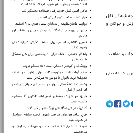
اتخاذ شده در زمان رهبر شهید ایجاد نشده است
عامل اصلی قتل حمیدرضا رجب‌زاده دستگیر شد
جه فرهنگی قابل
حق انتخاب، نخستین قربانی انحصار
رزش و جوانان و
روایت طحان‌نظیف از بمباران بیت رهبری در ۹ اسفند
یمن: با پهپاد پالایشگاه آرامکو در جیزان را هدف قرار
دادیم
تأمین کالاهای اساسی برای ماه‌ها؛ نگرانی درباره ذخایر
وجود ندارد
حجاب و عفاف در
راهکار جنبش النجباء عراق، دیپلماسی برای حل مشکل
با عربستان
ویتکاف و کوشنر «ممکن است» به مسکو بروند
صدورگواهینامه موتورسیکلت برای زنان؛ در آینده
رون جامعه دینی
نزدیک/ تردد بانوان با موتور به‌ صرفه‌تر است
وضعیت دانشگاه‌های ایران در رتبه‌بندی جهانی؛ پرشمار
اما کمتر از قبل
حریق در شهرک صنعتی نصیرآباد تاکنون ۴ مصدوم
داشته است
کالابرگ در فروشگاه‌های بزرگ هم از کار افتاد
طرح نتانیاهو برای ساخت شهری تحت سلطه اسرائیل
در جنوب غزه
آمریکا از طریق ترکیه تسلیحات و مهمات به اوکراین
می‌فرستد