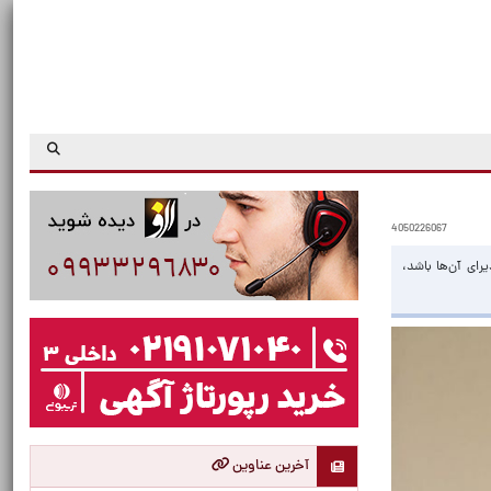
4050226067
رای آن‌ها باشد،
آخرین عناوین