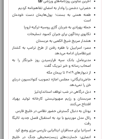
آخرین عناوین روزنامه‌های ورزشی
حضرتی: دشمن را وادار به امضای تفاهم‌نامه کردیم
طعنه همتی به بسنت؛ پول‌هایمان دست خودمان
است
حمله پهپادی به شریان گازی روسیه-ترکیه-اروپا
تکاپوی پنتاگون برای جبران کمبود تسلیحات
هشدار صریح شیخ الکعبی به عربستان
مصر: اسراییل با طفره رفتن از طرح ترامپ به کشتار
غیرنظامیان ادامه می‌دهد
مدیرعامل بانک سپه فرارسیدن روز خبرنگار را به
اصحاب رسانه و خبر تبریک گفت
از دیوارهای ۲۰۱۹ تا پیمان مکه
حاجی‌دلیگانی: مجلس اجازه تصویب کنوانسیون دریای
خزر را نمی‌دهد
دبل درگاهی در شب توقف استانداردلیژ
صربستان و رژیم صهیونیستی کارخانه تولید پهپاد
افتتاح می‌کنند
یونان به دنبال گسترش حضور نظامی در خلیج فارس
رئال مدل مورینیو با برد به استقبال فصل جدید لالیگا
رفت
اسپانیا برای مسافران ایتالیایی بازرسی مرزی وضع کرد
انصاری: خسارت‌های زیست‌محیطی جنگ در خلیج