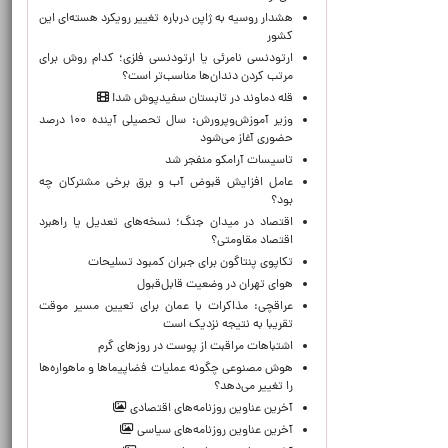
هشدار روسیه به ژاپن درباره تغییر رویکرد هسته‌ای این
کشور
ارتودنسی نامرئی یا ارتودنسی فلزی؛ کدام روش برای
مرتب کردن دندان‌ها مناسب‌تر است؟
قله دماوند در تابستان سفیدپوش شد!
وزیر آموزش‌وپرورش: سال تحصیلی آینده ۱۰۰ درصد
حضوری آغاز می‌شود
تاسیسات آرامکو منفجر شد
عامل افزایش قبوض آب و برق برخی مشترکان چه
بود؟
اقتصاد در میدان جنگ؛ نسخه‌های تعدیل یا راهبرد
اقتصاد مقاومتی؟
تکاپوی پنتاگون برای جبران کمبود تسلیحات
هوای تهران در وضعیت قابل‌قبول
عراقچی: مذاکرات با عمان برای تعیین مسیر موقت
تقریبا به نتیجه نزدیک است
اشتباهات مراقبت از پوست در روزهای گرم
هوش مصنوعی چگونه عملیات فضاپیماها و ماهواره‌ها
را تغییر می‌دهد؟
آخرین عناوین روزنامه‌های اقتصادی
آخرین عناوین روزنامه‌های سیاسی