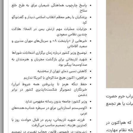
پاسخ چارچوب هماهنگی شیعیان عراق به طرح خلع
سلاح
پزشکیان با رهبر معظم انقلاب اسلامی دیدار و گفت‌وگو
کرد
جزئیات عملیات مهم ارتش یمن در المخا؛ هلاکت
چندین نظامی سعودی
خبرهایی از «پایتخت ۸» و سریال‌های مهران مدیری و
سعید آقاخانی
توضیح وزیر کشور درباره زمان برگزاری انتخابات شوراها
شهید لاریجانی برای بازگشت مجریان و هنرمندان به
صداوسیما پیگیر بود
کاهش نسبی دمای تهران از سه‌شنبه
عراقچی: اکنون هیچ مذاکره‌ای با آمریکا نداریم
حفظ تنگه هرمز تا پذیرفتن همه شروط ایران/
خبرنگاران تصویرگر شکست‌ناپذیری کشور در برابر
دشمن
محراب حرم حضرت
وزیر کشور: جامعه بدون رسانه مفهومی ندارد
یات یا هر تجمع
اکوسیستم استارتاپی عراق در سیطره شتاب‌دهنده‌‌های
غربی
فرزند شهید لاریجانی: پدرم در قبال حوادث روز با
که هم‌اکنون در
کمترین هزینه، تصمیم مناسب می‌گرفت
ه نظام مهارت،
زینی‌وند: در خصوص قانون حجاب تغییری در تصمیم