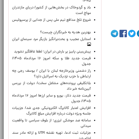
۱۴۰۵
باد و گردوخاک در بخش‌هایی از کشور/ دریای مازندران
مواج است
شروع تلخ مدافع تیم ملی پس از جدایی از پرسپولیس
بهترین هدیه به خبرنگاران چیست؟
استایل عجیب و بحث‌برانگیز بازیگر مرد سینمای ایران
پیش‌بینی پاییز پر بارش در ایران؛ لطفا غافلگیر نشوید
قیمت جدید طلا و سکه امروز ۱۶ مردادماه ۱۴۰۵/
جدول
راز دشمنی وزیرخارجه لبنان با ایران / یوسف رجی چه
ارتباطی با حزب نزدیک به اسرائیل دارد؟
بلاتکلیفی پرونده‌های مشاغل سخت/ دولت از بررسی
آیین‌نامه خبر داد
قیمت جدید دلار، یورو و سایر ارزها امروز ۱۶ مردادماه
۱۴۰۵/ جدول
افزایش اعتبار کالابرگ الکترونیکی جدی شد/ جزییات
جلسه ویژه دولت درباره افزایش مبلغ کالابرگ
سامانه ضد موشکی لیزری؛ از بلوف سیاسی تا واقعیت
میدانی
جزئیات ثبت ادعا، تهیه نقشه UTM و ارائه مادر سند
اعلام شد