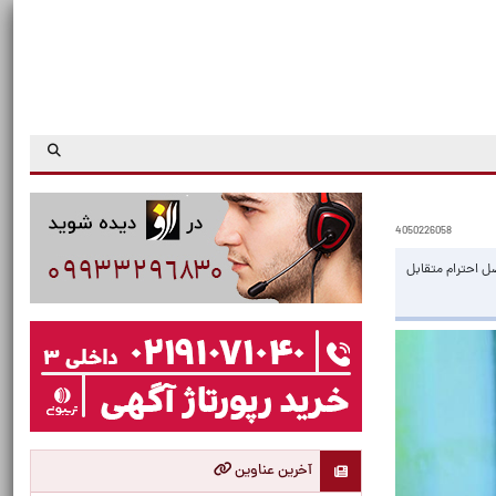
4050226058
ل احترام متقابل
آخرین عناوین