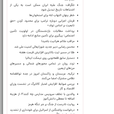
تلگراف: جنگ علیه ایران ممکن است به یکی از
اشتباهات تاریخ تبدیل شود
خطر پنهان التهاب لثه برای استخوان‌ها
فرمان اجرایی دوباره ترامپ برای محدود کردن «حق
تابعیت بر اساس تولد»
پرداخت مطالبات بازنشستگان در اولویت تأمین
اجتماعی؛ پیگیری برای تأمین منابع ادامه دارد
مراقب علائم هپاتیت باشید!
محسن رضایی دبیر جدید شورایعالی امنیت ملی شد
طلا در مسیر ثبت بالاترین افزایش قیمت هفته
دستیار سابق قلعه‌نویی روی نیمکت ایتالیا
تردد روان در تمامی محورهای شمالی و مسیرهای
مرزهای اربعین
ترکیه، عربستان و پاکستان امروز در جده توافقنامه
نظامی مشترک امضا می‌کنند
بررسی ضوابط افزایش اعتبار کالابرگ در نشست وزرای
اقتصاد و کار
والدین با تخلف سرویس مدارس چه کنند؟/ از هزینه
اضافه تا معطلی دانش‌آموز
روایت نادرست از جنگ بر سَر تنگه هرمز
درخواست واشنگتن از اسرائیل برای خودداری از تشدید