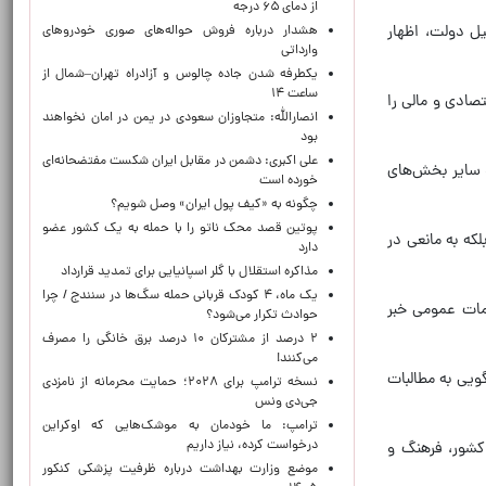
از دمای ۶۵ درجه
ل دولت، اظهار
هشدار درباره فروش حواله‌های صوری خودروهای
وارداتی
یکطرفه شدن جاده چالوس و آزادراه تهران–شمال از
ساعت ۱۴
صادی و مالی را
انصارالله: متجاوزان سعودی در یمن در امان نخواهند
بود
علی اکبری: دشمن در مقابل ایران شکست مفتضحانه‌ای
و سایر بخش‌های
خورده است
چگونه به «کیف پول ایران» وصل شویم؟
پوتین قصد محک ناتو را با حمله به یک کشور عضو
که به مانعی در
دارد
مذاکره استقلال با گلر اسپانیایی برای تمدید قرارداد
یک ماه، ۴ کودک قربانی حمله سگ‌ها در سنندج / چرا
مات عمومی خبر
حوادث تکرار می‌شود؟
۲ درصد از مشترکان ۱۰ درصد برق خانگی را مصرف
می‌کنند!
ویی به مطالبات
نسخه ترامپ برای ۲۰۲۸؛ حمایت محرمانه از نامزدی
جی‌دی ونس
ترامپ: ما خودمان به موشک‌هایی که اوکراین
درخواست کرده، نیاز داریم
شنهادی از جمله وزیر دفاع، کشور، فرهنگ و
موضع وزارت بهداشت درباره ظرفیت پزشکی کنکور