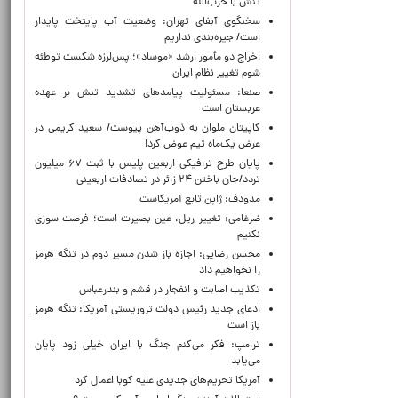
تنش با حزب‌الله
سخنگوی آبفای تهران: وضعیت آب پایتخت پایدار
است/ جیره‌بندی نداریم
اخراج دو مأمور ارشد «موساد»؛ پس‌لرزه شکست توطئه
شوم تغییر نظام ایران
صنعا: مسئولیت پیامدهای تشدید تنش بر عهده
عربستان است
کاپیتان ملوان به ذوب‌آهن پیوست/ سعید کریمی در
عرض یک‌ماه تیم عوض کرد!
پایان طرح ترافیکی اربعین پلیس با ثبت ۶۷ میلیون
تردد/جان باختن ۲۴ زائر در تصادفات اربعینی
مدودف: ژاپن تابع آمریکاست
ضرغامی: تغییر ریل، عین بصیرت است؛ فرصت سوزی
نکنیم
محسن رضایی: اجازه باز شدن مسیر دوم در تنگه هرمز
را نخواهیم داد
تکذیب اصابت و انفجار در قشم و بندرعباس
ادعای جدید رئیس دولت تروریستی آمریکا: تنگه هرمز
باز است
ترامپ: فکر می‌کنم جنگ با ایران خیلی زود پایان
می‌یابد
آمریکا تحریم‌های جدیدی علیه کوبا اعمال کرد