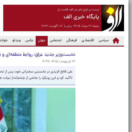
نیست بر لوح دلم جز الف قامت یار
پایگاه خبری الف
جمعه ۱۶ مرداد ۱۴۰۵ برابر با ۰۷ آگوست ۲۰۲۶
(current)
سیاسی
اقتصادی
فرهنگی
اجتماعی
جهان
عکس
ویدئو
خواندن
نخست‌وزیر جدید عراق: روابط منطقه‌ای و بی
۲۶ اردیبهشت ۱۴۰۵، ۱۶:۴۷
علی فالح الزیدی در نخستین سخنرانی خود پس از تحو
تأکید کرد و این رویکرد را بخشی از چشم‌انداز دولت جد