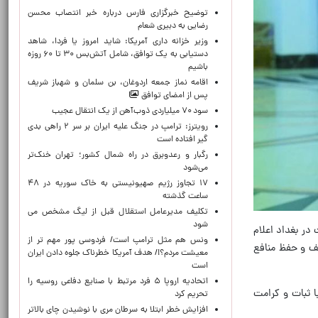
توضیح خبرگزاری فارس درباره خبر انتصاب محسن
رضایی به دبیری شعام
وزیر خزانه داری آمریکا: شاید امروز یا فردا، شاهد
دستیابی به یک توافق، شامل آتش‌بس ۳۰ تا ۶۰ روزه
باشیم
اقامه نماز جمعه اردوغان، بن ‌سلمان و شهباز شریف
پس از امضای توافق
سود ۷۰ میلیاردی ذوب‌آهن از یک انتقال عجیب
رویترز: ترامپ در جنگ علیه ایران بر سر ۲ راهی بدی
گیر افتاده است
رگبار و رعدوبرق در راه شمال کشور؛ تهران خنک‌تر
می‌شود
۱۷ تجاوز رژیم صهیونیستی به خاک سوریه در ۴۸
ساعت گذشته
تکلیف مدیرعامل استقلال قبل از لیگ مشخص می
شود
در بغداد اعلام
ونس هم مثل ترامپ است/ فردوسی پور مهم تر از
لف و حفظ منافع
معیشت مردم؟!/ هدف آمریکا خطرناک جلوه دادن ایران
است
اتحادیه اروپا ۵ فرد مرتبط با صنایع دفاعی روسیه را
ا ثبات و کرامت
تحریم کرد
افزایش خطر ابتلا به سرطان مری با نوشیدن چای بالاتر