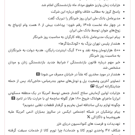
جزئیات زمان واریز حقوق مرداد ماه بازنشستگان اعلام شد
پاسخ کروز به مطالب خلاف واقع درباره این شرکت
مدیرعامل بانک ملی ایران روز خبرنگار را تبریک گفت
در چهار ماه نخست ۱۴۰۵ رقم خورد؛ پرداخت بیش از ۸ همت وام ازدواج به
زوج‌های جوان توسط بانک ملی ایران
پیام تبریک مدیرعامل بانک رفاه کارگران به مناسبت روز خبرنگار
هشدار پلیس تهران بزرگ به «کودک‌بلاگرها»
۵۰۰ هزارتومان وجه نقد و ۲۰۰ گیگ اینترنت رایگان، هدیه دولت به خبرنگاران
به مناسبت روز خبرنگار
خبر مهم درباره قانون بازنشستگی / شرایط جدید بازنشستگی زنان و مردان
مشخص شد
هشدار در مورد مخدری که علناً در خیابان مصرف می شود!
تصاویر آخرین وضعیت پل و تونل‌های محور بندرعباس–حاجی‌آباد پس از حمله
جنایتکارانه آمریکا
جزئیات اولین آزمایش سلاح کشتار جمعی توسط آمریکا در یک منطقه مسکونی
ایران| ماجرای هولناک خروج ۱۸۰ هزار گلوله ساچمه ای با حرارت بالا در لامرد
چگونه لوازم یدکی سانتافه اصل بخریم و گرفتار قطعات تقلبی نشویم؟
پیام پزشکیان در شبکه اجتماعی ایکس در سالروز بمباران اتمی آمریکا علیه
هیروشیما و ناگازاکی
تهدیدات و فرصت های کنوانسیون دریای خزر
شکاف ۴۷ واحدی تورم کالا و خدمات/ چرا تورم کالا از خدمات سبقت گرفته