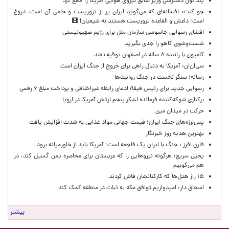
پنتاگون دسترسی وزیر سابق نیروی هوایی آمریکا را قطع کرد
جو کنت: افسانه‌ای که می‌گوید ایران پر از تروریست و حامی آن است، دروغ
است؛ داعش و القاعده تروریست هستند نه شیعیان!
افشای رسوایی جاسوسی سازمان ملل برای رژیم صهیونیستی
شست‌وشوی کاهو را جدی بگیرید
کامیون با راننده ۸ ساله در اصفهان توقیف شد
سی‌ان‌ان: آمریکا به دنبال راهی برای خروج از جنگ ایران است
رسانه؛ سنگر نخست در جنگ روایت‌ها
رسوایی جدید برای رئیس فیفا/ ادعای رابطه غیراخلاقی و پرداخت مبلغ ۶ رقمی
برکناری شوکه‌کننده فرمانده لشکر پنجم ارتش آمریکا در اروپا
حركت در ميدان مين
پس‌لرزه‌های جنگ ایران؛ قیمت جهانی مواد غذایی به شدت افزایش یافت
بهترین هدیه روز خبرنگار
فارن افرز : جنگ با ایران یک فاجعه است؛ آمریکا باید از خاورمیانه برود
یحیی سریع: هرگونه نیروهایی را که عربستان برای محاصره یمن گسیل کند، در
هم می‌کوبیم
۱۵ راز هتل‌ها که کارکنانشان فاش کردند
اسحاق دار: امیدواریم توافق مکه به ثبات در منطقه کمک کند
بیشتر