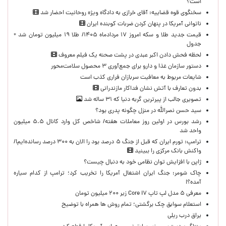
است؟
سخنگوی قوه قضاییه: آقای خرازی به دادگاه ویژه روحانیت احضار شد
ناتوانی آمریکا در پنهان کردن ضربات کوبنده ایران
قیمت جدید طلا و سکه امروز ۱۷ مردادماه ۱۴۰۵/ طلا ۱۹ میلیون تومان شد +
جدول
لحظه‌ فحش دادن اکبر عبدی در پشت صحنه یک فیلم معروف
دستور سازمان غذا و دارو برای جمع‌آوری ۳ محصول سلامت‌محور
شایعات مربوط به معافیت سربازان فراری کذب است
بدون تعارف با آتش نشان فداکار مازندرانی
تصویری جالب از پیرترین گربه دنیا که ۳۱ ساله شد
سید حسن نصرالله در منزل چگونه پدری بود؟
رشد بورس در اولین روز معاملات هفته/ شاخص کل وارد کانال ۵.۵ میلیون
واحد شد
ترامپ: تورم ایران که قبل از جنگ ۵ درصد بود را الان به ۳۰۰ درصد رسانده‌ایم!/
واکنش بانک مرکزی را ببینید
ژاپن با افزایش توان نظامی خود به دنبال چیست؟
چاک شومر: جنگ ایران اشتغال آمریکا را تخریب کرد؛ ترامپ از کدام سیاره
آمده؟!
معرفی ۵ مدل لپ تاپ Core i۷ زیر ۲۰۰ میلیون تومان
استعلام سوابق چک برگشتی؛ تمام روش ها همراه با توضیح
یراق درب ریلی