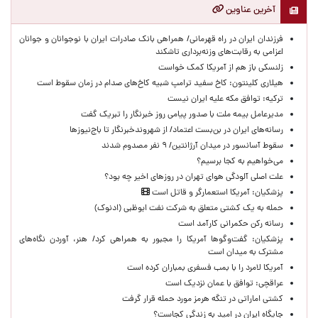
آخرین عناوین
​فرزندان ایران در راه قهرمانی/ همراهی بانک صادرات ایران با نوجوانان و جوانان
اعزامی به رقابت‌های وزنه‌برداری تاشکند
زلنسکی باز هم از آمریکا کمک خواست
هیلاری کلینتون: کاخ سفید ترامپ شبیه کاخ‌های صدام در زمان سقوط است
ترکیه: توافق مکه علیه ایران نیست
مدیرعامل بیمه ملت با صدور پیامی روز خبرنگار را تبریک گفت
رسانه‌های ایران در بن‌بست اعتماد/ از شهروندخبرنگار تا باج‌نیوزها
سقوط آسانسور در میدان آرژانتین/ ۹ نفر مصدوم شدند
می‌خواهیم به کجا برسیم؟
علت اصلی آلودگی هوای تهران در روزهای اخیر چه بود؟
پزشکیان: آمریکا استعمارگر و قاتل است
حمله به یک کشتی متعلق به شرکت نفت ابوظبی (ادنوک)
رسانه رکن حکمرانی کارآمد است
پزشکیان: گفت‌وگوها آمریکا را مجبور به همراهی کرد/ هنر، آوردن نگاه‌های
مشترک به میدان است
آمریکا لامرد را با بمب فسفری بمباران کرده است
عراقچی: توافق با عمان نزدیک است
کشتی اماراتی در تنگه هرمز مورد حمله قرار گرفت
جایگاه ایران در امید به زندگی کجاست؟