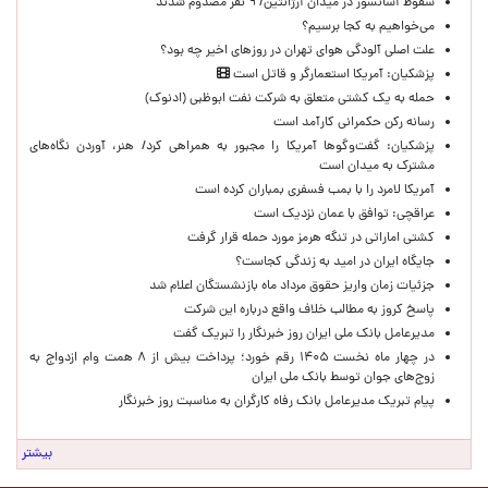
سقوط آسانسور در میدان آرژانتین/ ۹ نفر مصدوم شدند
می‌خواهیم به کجا برسیم؟
علت اصلی آلودگی هوای تهران در روزهای اخیر چه بود؟
پزشکیان: آمریکا استعمارگر و قاتل است
حمله به یک کشتی متعلق به شرکت نفت ابوظبی (ادنوک)
رسانه رکن حکمرانی کارآمد است
پزشکیان: گفت‌وگوها آمریکا را مجبور به همراهی کرد/ هنر، آوردن نگاه‌های
مشترک به میدان است
آمریکا لامرد را با بمب فسفری بمباران کرده است
عراقچی: توافق با عمان نزدیک است
کشتی اماراتی در تنگه هرمز مورد حمله قرار گرفت
جایگاه ایران در امید به زندگی کجاست؟
جزئیات زمان واریز حقوق مرداد ماه بازنشستگان اعلام شد
پاسخ کروز به مطالب خلاف واقع درباره این شرکت
مدیرعامل بانک ملی ایران روز خبرنگار را تبریک گفت
در چهار ماه نخست ۱۴۰۵ رقم خورد؛ پرداخت بیش از ۸ همت وام ازدواج به
زوج‌های جوان توسط بانک ملی ایران
پیام تبریک مدیرعامل بانک رفاه کارگران به مناسبت روز خبرنگار
بیشتر