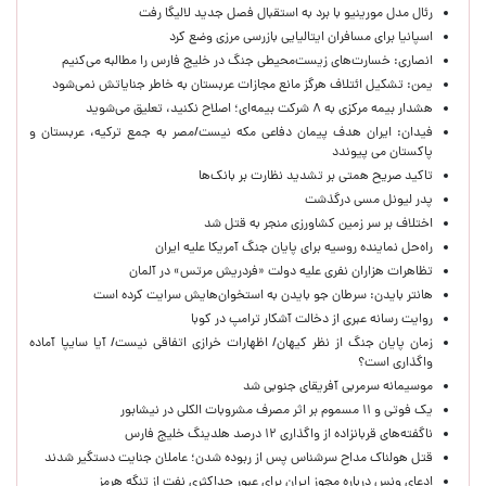
رئال مدل مورینیو با برد به استقبال فصل جدید لالیگا رفت
اسپانیا برای مسافران ایتالیایی بازرسی مرزی وضع کرد
انصاری: خسارت‌های زیست‌محیطی جنگ در خلیج فارس را مطالبه‌ می‌کنیم
یمن: تشکیل ائتلاف هرگز مانع مجازات عربستان به خاطر جنایاتش نمی‌شود
هشدار بیمه مرکزی به ۸ شرکت بیمه‌ای؛ اصلاح نکنید، تعلیق می‌شوید
فیدان: ایران هدف پیمان دفاعی مکه نیست/مصر به جمع ترکیه، عربستان و
پاکستان می پیوندد
تاکید صریح همتی بر تشدید نظارت بر بانک‌ها
پدر لیونل مسی درگذشت
اختلاف بر سر زمین کشاورزی منجر به قتل شد
راه‌حل نماینده روسیه برای پایان جنگ آمریکا علیه ایران
تظاهرات هزاران نفری علیه دولت «فردریش مرتس» در آلمان
هانتر بایدن: سرطان جو بایدن به استخوان‌هایش سرایت کرده است
روایت رسانه عبری از دخالت آشکار ترامپ در کوبا
زمان پایان جنگ از نظر کیهان/ اظهارات خرازی اتفاقی نیست/ آیا سایپا آماده
واگذاری است؟
موسیمانه سرمربی آفریقای جنوبی شد
یک فوتی و ۱۱ مسموم بر اثر مصرف مشروبات الکلی در نیشابور
ناگفته‌های قربانزاده از واگذاری ۱۲ درصد هلدینگ خلیج فارس
قتل هولناک مداح سرشناس پس از ربوده شدن؛ عاملان جنایت دستگیر شدند
ادعای ونس درباره مجوز ایران برای عبور حداکثری نفت از تنگه هرمز