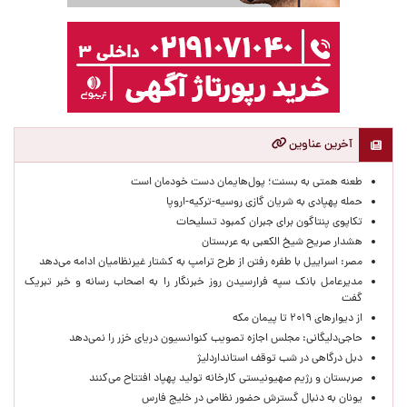
آخرین عناوین
طعنه همتی به بسنت؛ پول‌هایمان دست خودمان است
حمله پهپادی به شریان گازی روسیه-ترکیه-اروپا
تکاپوی پنتاگون برای جبران کمبود تسلیحات
هشدار صریح شیخ الکعبی به عربستان
مصر: اسراییل با طفره رفتن از طرح ترامپ به کشتار غیرنظامیان ادامه می‌دهد
مدیرعامل بانک سپه فرارسیدن روز خبرنگار را به اصحاب رسانه و خبر تبریک
گفت
از دیوارهای ۲۰۱۹ تا پیمان مکه
حاجی‌دلیگانی: مجلس اجازه تصویب کنوانسیون دریای خزر را نمی‌دهد
دبل درگاهی در شب توقف استانداردلیژ
صربستان و رژیم صهیونیستی کارخانه تولید پهپاد افتتاح می‌کنند
یونان به دنبال گسترش حضور نظامی در خلیج فارس