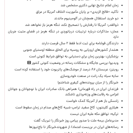
زمان اعلام نتایج نهایی دکتری مشخص شد
تأکید «فالح الزیدی» بر پایان مأموریت ائتلاف آمریکا در عراق
دو خرید استقلال همچنان در آلومینیوم ماندند
ذوالقدر: آمریکا تا رفتارش را تصحیح نکند تنگه هرمز باز نخواهد شد
عمان: مذاکرات درباره ترتیبات دریانوردی در تنگه هرمز در فضای مثبت جریان
دارد
دارندگان قولنامه برای ثبت ادعا فقط ۲ سال فرصت دارند
هشدار کشورهای اروپایی به روسیه برای الحاق منطقه اوستیای جنوبی
پزشکیان‌: بهترین زمان برای دستیابی به توافق شرایط کنونی است
ویدیو/ بررسی جایگاه و مشکلات رسانه در وضعیت کنونی کشور
رویترز: عربستان ۸۶ درصد از موشک‌های پاتریوت خود را استفاده کرده است
سایه سیاه یک رانت در صنعت خودروسازی
خبرنگار را از میان پرونده‌های کیفری شناختم!
​فرزندان ایران در راه قهرمانی/ همراهی بانک صادرات ایران با نوجوانان و جوانان
اعزامی به رقابت‌های وزنه‌برداری تاشکند
زلنسکی باز هم از آمریکا کمک خواست
هیلاری کلینتون: کاخ سفید ترامپ شبیه کاخ‌های صدام در زمان سقوط است
ترکیه: توافق مکه علیه ایران نیست
مدیرعامل بیمه ملت با صدور پیامی روز خبرنگار را تبریک گفت
رسانه‌های ایران در بن‌بست اعتماد/ از شهروندخبرنگار تا باج‌نیوزها