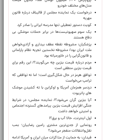
پژوپارس ۶۴۰ میلیون تومان شد/ جدول قیمت
مدل‌های مختلف خودرو
درخواست یک نماینده مجلس از قالیباف درباره قانون
مهریه
کویت دستور تعطیلی تنها مدرسه ایرانی را صادر کرد
یک‌ سوم صهیونیست‌ها در برابر حملات موشکی بی
دفاع هستند
پزشکیان: مشروطه نقطه عطف بیداری و آزادی‌خواهی
ملت ایران بود/ مشروطه نخستین تجربه نظام پارلمانی
و قانون‌گرایی را در خاورمیانه بود
مردم درباره قیمت بنزین چه می‌گویند؟/ این رقم برای
قیمت بنزین منطقی است
توافق هرمز در حال شکل‌گیری است؛ اما نه توافقی که
ترامپ می‌خواست
دردسر همزمان آمریکا و اوکراین با ته کشیدن موشک
های پاتریوت
آیا بنزین گران می‌شود؟/ نماینده مجلس: در شرایط
جنگی افزایش قیمت بنزین پیامدهای گسترده اجتماعی
و امنیتی خواهد داشت
اول اینترنت، حالا آب و برق؟!
رونمایی از جدی‌ترین مشتری رامین رضاییان؛ بمب
نقل‌وانتقالات منفجر می‌شود؟
فیدان: به حمایت از مذاکرات میان ایران و آمریکا ادامه