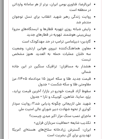
ابن‌الرضا: فناوری بومی ایران، برتر از هر سامانه وارداتی
در منطقه است
روایت زندگی رهبر شهید انقلاب برای نسل نوجوان
منتشر شد
پایش شبانه روزی تهویه قطارها و ایستگاه‌های مترو/
پیش‌بینی هوشمند تهویه در قطارهای جدید
گاردین: دیپلماسی ترامپ در حد مهدکودک است
معاون هماهنگ‌کننده نیروی هوایی ارتش: وضعیت
سه خلبان عملیات حمله به العدید هنوز مشخص
نیست
هشدار به مسافران؛ ترافیک سنگین در این جاده
شمالی
قیمت جدید طلا و سکه امروز ۱۵ مردادماه ۱۴۰۵/ مرز
مقاومتی طلا و سکه شکست + جدول
سقوط آزاد قیمت خودرو در بازار/ آخرین قیمت پراید،
پژو، ساینا، شاهین، کوییک و تارا + جدول
شهید علی لاریجانی چگونه ردیابی شد؟/ روایت سردار
کوثری از نحوه شهادت دبیر شورای عالی امنیت ملی
ماجرای نصب سنگ مزار اکبر عبدی چیست؟
تکذیب شایعه «معافیت سربازان فراری»
ایران: گسترش زرادخانه سلاح‌های هسته‌ای آمریکا
تهدیدی برای کل بشریت است