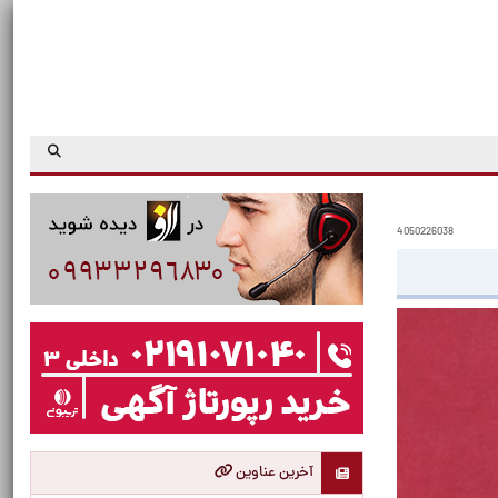
4050226038
آخرین عناوین