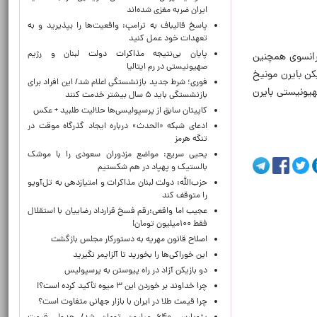
ایران ضربه مغزی شده‌اند
پاسخ قالیباف به ترامپ: واقعیت‌ها را بپذیرید و به
تعهدات خود عمل کنید
پایان بی‌نتیجه مذاکرات دولت لبنان و رژیم
فرانسوی همچنین
صهیونیستی در رم ایتالیا
کن بایرن مونیخ
فوری؛ شرط جدید بازنشستگی اعلام شد/ این افراد برای
هیونیستی بایرن
بازنشستگی باید ۵ سال بیشتر خدمت کنند
کاپیتان سابق از پرسپولیسی‌ها حلالیت طلبید + عکس
ادعای شبکه «الحدث» درباره ایجاد گذرگاه موقت در
تنگه هرمز
یحیی سریع: مواضع مزدوران سعودی را با موشک
بالستیک و پهپاد در هم شکستیم
حزب‌الله: دولت لبنان مذاکرات و امتیازدهی به تل‌آویو
را متوقف کند
عجیب اما واقعی:رقم فسخ قرارداد رضاییان با استقلال
فقط ۱۰۰میلیون تومان!
اصلاح قانون مهریه به دستورکار مجلس بازگشت
این خوراکی‌ها را بخورید تا آلزایمر نگیرید
دو بازیکن آزاد در راه پیوستن به پرسپولیس
چرا خداوند بر خوردن این ۳ میوه تأکید کرده است؟!
چرا قیمت طلا در ایران با بازار جهانی متفاوت است؟