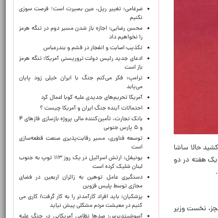
ضرغامی: تغییر ریل، عین بصیرت است؛ فرصت سوزی
نکنیم
محسن رضایی: اجازه باز شدن مسیر دوم در تنگه هرمز
را نخواهیم داد
تکذیب اصابت و انفجار در قشم و بندرعباس
ادعای جدید رئیس دولت تروریستی آمریکا: تنگه هرمز
باز است
ترامپ: فکر می‌کنم جنگ با ایران خیلی زود پایان
می‌یابد
آمریکا تحریم‌های جدیدی علیه کوبا اعمال کرد
احتمالات آینده جنگ ایران و آمریکا چیست ؟
بانک تجارت، تأمین‌کننده مالی پروژه بازسازی فازهای ۴
و ۵ پارس جنوبی
توسعه فناوری، مسیر رقابت‌پذیری صنعت قطعه‌سازی
کشید حالا ساشا
است
یونیفل: ارتش اسرائیل در یک روز ۱۱۳ توپ به جنوب
 یک هفته در دو
لبنان شلیک کرده است
دستگیری عامل توهین به زائران اربعین در فضای
مجازی توسط پلیس قزوین
پزشکیان: باید افراد کارآمدتر را به کار گرفت/ کاری می
کنیم در معیشت مردم مشکلی پیش نیاید
نچز، نخست وزیر
آسوشیتدپرس: صدها نظامی آمریکایی در جنگ علیه