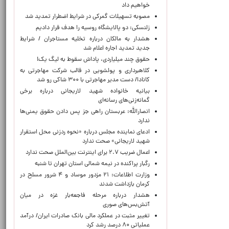
خواهیم داد
مصوبه تسهیلات گمرکی در شرایط اضطرار تمدید شد
زلنسکی: دو پالایشگاه روسیه را هدف قرار دادیم
هشدار به مالکان درباره تخلیه مستاجران / شرایط
جدید تمدید اجاره اعلام شد
حقوق چند میلیاردی، پاداش سقوط به لیگ یک!
کلاهبرداری و پولشویی در قالب شرکت مهاجرتی به
کانادا/ دست مدیر مهاجرتی با ۳۰۰ شاکی رو شد
بیانیه خانواده شهید لاریجانی درباره برخی
گمانه‌زنی‌های رسانه‌ای
انصارالله: عربستان راهی جز پس دادن حقوق یمنی‌ها
ندارد
ادعای نماینده مجلس درباره «نحوه ردزنی محل استقرار
شهید لاریجانی» صحت ندارد
اعمال ضریب ۲.۷ برای اینترنت بین‌الملل صحت ندارد
رگبار پراکنده در نیمه شمالی استان تهران تا شنبه
وزارت اطلاعات: ۲۱ مزدور موساد و ۴ شرور مسلح در
کرمان بازداشت شدند
هشدار درباره مرحله فاجعه‌بار غزه در میان
آتش‌بس‌های صوری
تغییر مثبت در عملکرد مالی بانک صادرات ایران/ درآمد
عملیاتی ۸۰ درصد رشد کرد