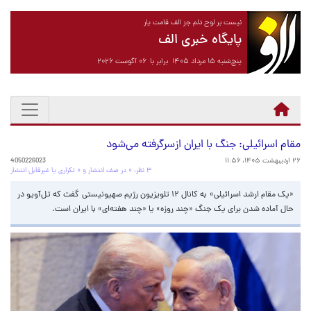
نیست بر لوح دلم جز الف قامت یار
پایگاه خبری الف
پنج‌شنبه ۱۵ مرداد ۱۴۰۵ برابر با ۰۶ آگوست ۲۰۲۶
مقام اسرائیلی: جنگ با ایران ازسرگرفته می‌شود
۲۶ اردیبهشت ۱۴۰۵، ۱۱:۵۶
4050226023
۳ نظر، ۰ در صف انتشار و ۰ تکراری یا غیرقابل انتشار
«یک مقام ارشد اسرائیلی» به کانال ۱۲ تلویزیون رژیم صهیونیستی گفت که تل‌آویو در
حال آماده شدن برای یک جنگ «چند روزه» یا «چند هفته‌ای» با ایران است.