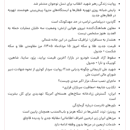
روایت زندگی رهبر شهید انقلاب برای نسل نوجوان منتشر شد
پایش شبانه روزی تهویه قطارها و ایستگاه‌های مترو/ پیش‌بینی هوشمند تهویه
در قطارهای جدید
گاردین: دیپلماسی ترامپ در حد مهدکودک است
معاون هماهنگ‌کننده نیروی هوایی ارتش: وضعیت سه خلبان عملیات حمله به
العدید هنوز مشخص نیست
هشدار به مسافران؛ ترافیک سنگین در این جاده شمالی
قیمت جدید طلا و سکه امروز ۱۵ مردادماه ۱۴۰۵/ مرز مقاومتی طلا و سکه
شکست + جدول
سقوط آزاد قیمت خودرو در بازار/ آخرین قیمت پراید، پژو، ساینا، شاهین،
کوییک و تارا + جدول
شهید علی لاریجانی چگونه ردیابی شد؟/ روایت سردار کوثری از نحوه شهادت دبیر
شورای عالی امنیت ملی
ماجرای نصب سنگ مزار اکبر عبدی چیست؟
تکذیب شایعه «معافیت سربازان فراری»
ایران: گسترش زرادخانه سلاح‌های هسته‌ای آمریکا تهدیدی برای کل بشریت
است
باورهای نادرست درباره گرمازدگی
رویترز: تردد کشتی‌ها در تنگه هرمز و باب‌المندب همچنان پایین است
مرزهای ایران زیر ذره‌بین اشراف اطلاعاتی/ مقابله جدی با پدیده قاچاق
خدمات اربعین در مرزها بدون وقفه ادامه دارد