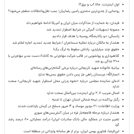
اول اینترنت، حالا آب و برق؟!
رونمایی از جدی‌ترین مشتری رامین رضاییان؛ بمب نقل‌وانتقالات منفجر می‌شود؟
فیدان: به حمایت از مذاکرات میان ایران و آمریکا ادامه خواهیم داد
مصوبه تسهیلات گمرکی در شرایط اضطرار تمدید شد
زلنسکی: دو پالایشگاه روسیه را هدف قرار دادیم
هشدار به مالکان درباره تخلیه مستاجران / شرایط جدید تمدید اجاره اعلام شد
حقوق چند میلیاردی، پاداش سقوط به لیگ یک!
کلاهبرداری و پولشویی در قالب شرکت مهاجرتی به کانادا/ دست مدیر مهاجرتی با
۳۰۰ شاکی رو شد
بیانیه خانواده شهید لاریجانی درباره برخی گمانه‌زنی‌های رسانه‌ای
انصارالله: عربستان راهی جز پس دادن حقوق یمنی‌ها ندارد
ادعای نماینده مجلس درباره «نحوه ردزنی محل استقرار شهید لاریجانی» صحت
ندارد
اعمال ضریب ۲.۷ برای اینترنت بین‌الملل صحت ندارد
رگبار پراکنده در نیمه شمالی استان تهران تا شنبه
وزارت اطلاعات: ۲۱ مزدور موساد و ۴ شرور مسلح در کرمان بازداشت شدند
هشدار درباره مرحله فاجعه‌بار غزه در میان آتش‌بس‌های صوری
تغییر مثبت در عملکرد مالی بانک صادرات ایران/ درآمد عملیاتی ۸۰ درصد رشد
کرد
ابن‌الرضا: فناوری بومی ایران، برتر از هر سامانه وارداتی در منطقه است