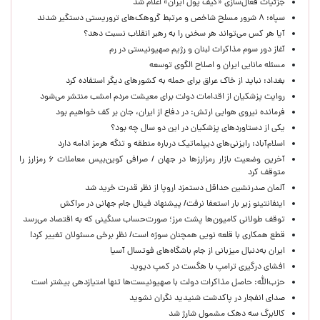
جزئیات فعال‌سازی «کیف پول ایران» اعلام شد
سپاه: ۸ شرور مسلح شاخص و مرتبط گروهک‌های تروریستی دستگیر شدند
آیا هر کس می‌تواند هر سخنی را به رهبر انقلاب نسبت دهد؟
آغاز دور سوم مذاکرات لبنان و رژیم صهیونیستی در رم
مسئله مانایی ایران و اصلاح الگوی توسعه
بغداد: نباید از خاک عراق برای حمله به کشورهای دیگر استفاده کرد
روایت پزشکیان از اقدامات دولت برای معیشت مردم امشب منتشر می‌شود
فرمانده نیروی هوایی ارتش: در دفاع از ایران، جان بر کف خواهیم بود
یکی از دستاوردهای پزشکیان در این دو سال چه بود؟
اسلام‌آباد: رایزنی‌های دیپلماتیک درباره منطقه و تنگه هرمز ادامه دارد
آخرین وضعیت بازار رمزارزها در جهان / صرافی کوین‌بیس معاملات ۶ رمزارز را
متوقف کرد
آلمان صدرنشین حداقل دستمزد اروپا از نظر قدرت خرید شد
اینفانتینو زیر بار استعفا نرفت/ پیشنهاد فینال جام جهانی در مراکش
توقف طولانی کامیون‌ها پشت مرز؛ صورت‌حساب سنگینی که به اقتصاد می‌رسد
قطع همکاری با قلعه نویی همچنان سوژه است/ نظر برخی مسئولان تغییر کرد!
ایران به‌دنبال میزبانی از جام باشگاه‌های فوتسال آسیا
افشای درگیری ترامپ با هگست در کمپ دیوید
حزب‌الله: حاصل مذاکرات دولت با صهیونیست‌ها تنها امتیازدهی‌ بیشتر است
صدای انفجار در پاکدشت شنیدید نگران نشوید
کالابرگ سه دهک مشمول شارژ شد