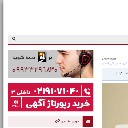
4050226013
ند کرد.»
آخرین عناوین