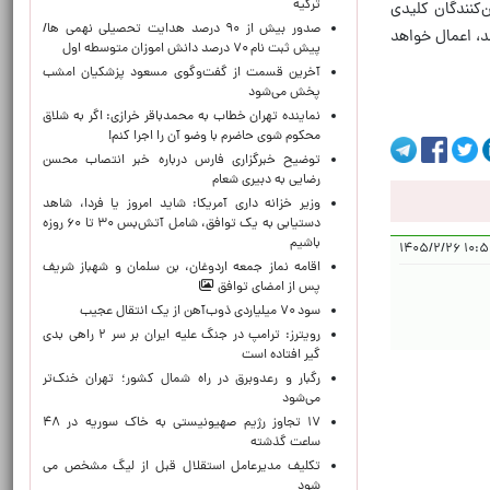
ترکیه
‌کنندگان کلیدی
صدور بیش از ۹۰ درصد هدایت تحصیلی نهمی ها/
د، اعمال خواهد
پیش ثبت نام ۷۰ درصد دانش اموزان متوسطه اول
آخرین قسمت از گفت‌وگوی مسعود پزشکیان امشب
پخش می‌شود
نماینده تهران خطاب به محمدباقر خرازی: اگر به شلاق
محکوم شوی حاضرم با وضو آن را اجرا کنم!
توضیح خبرگزاری فارس درباره خبر انتصاب محسن
رضایی به دبیری شعام
وزیر خزانه داری آمریکا: شاید امروز یا فردا، شاهد
دستیابی به یک توافق، شامل آتش‌بس ۳۰ تا ۶۰ روزه
باشیم
۱۰:۵۶:۲۵
اقامه نماز جمعه اردوغان، بن ‌سلمان و شهباز شریف
پس از امضای توافق
سود ۷۰ میلیاردی ذوب‌آهن از یک انتقال عجیب
رویترز: ترامپ در جنگ علیه ایران بر سر ۲ راهی بدی
گیر افتاده است
رگبار و رعدوبرق در راه شمال کشور؛ تهران خنک‌تر
می‌شود
۱۷ تجاوز رژیم صهیونیستی به خاک سوریه در ۴۸
ساعت گذشته
تکلیف مدیرعامل استقلال قبل از لیگ مشخص می
شود