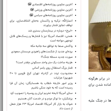
آخرین عناوین روزنامه‌های اقتصادی
آخرین عناوین روزنامه‌های ورزشی
آخرین عناوین روزنامه‌های سیاسی
انصارالله: ترکیه و پاکستان به‌جای ائتلاف‌سازی، برای
توقف تجاوز فشار بیاورند
«ایرج» دوباره در بیمارستان بستری شد
همتی: اقتصاد آمریکا نیز با فشارها و ریسک‌های قابل
توجهی مواجه است
واکنش صنعا به توافق سه جانبه مکه
پرده‌ای جدید از شکست‌های راهبردی عربستان سعودی
صورت جدید مسئله جنگ؟!
هزینه ساخت یک متر واحد مسکونی چقدر است؟
قمار بزرگ استقلال روی یاسر آسانی
محدودیت تردد در آزادراه تهران کرج قزوین تا ۲۰
شهریور/ جزئیات
ر برابر هرگونه
وزیر امور خارجه خطاب به همسایگان: زمان آن فرا
آماده شدن برای
رسیده است که به خود متکی باشیم
سنای آمریکا لایحه تحریم ایران و روسیه را تصویب کرد
پزشکیان: ما نوکر مردم و در خدمت آنان هستیم
ها در جنگ علیه
شوک به بازار کار آمریکا/ اقتصاد امریکا ۲۳ هزار شغل
از دست داد