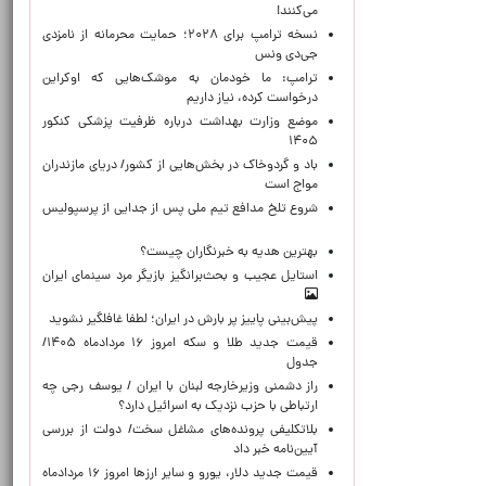
می‌کنند!
نسخه ترامپ برای ۲۰۲۸؛ حمایت محرمانه از نامزدی
جی‌دی ونس
ترامپ: ما خودمان به موشک‌هایی که اوکراین
درخواست کرده، نیاز داریم
موضع وزارت بهداشت درباره ظرفیت پزشکی کنکور
۱۴۰۵
باد و گردوخاک در بخش‌هایی از کشور/ دریای مازندران
مواج است
شروع تلخ مدافع تیم ملی پس از جدایی از پرسپولیس
بهترین هدیه به خبرنگاران چیست؟
استایل عجیب و بحث‌برانگیز بازیگر مرد سینمای ایران
پیش‌بینی پاییز پر بارش در ایران؛ لطفا غافلگیر نشوید
قیمت جدید طلا و سکه امروز ۱۶ مردادماه ۱۴۰۵/
جدول
راز دشمنی وزیرخارجه لبنان با ایران / یوسف رجی چه
ارتباطی با حزب نزدیک به اسرائیل دارد؟
بلاتکلیفی پرونده‌های مشاغل سخت/ دولت از بررسی
آیین‌نامه خبر داد
قیمت جدید دلار، یورو و سایر ارزها امروز ۱۶ مردادماه