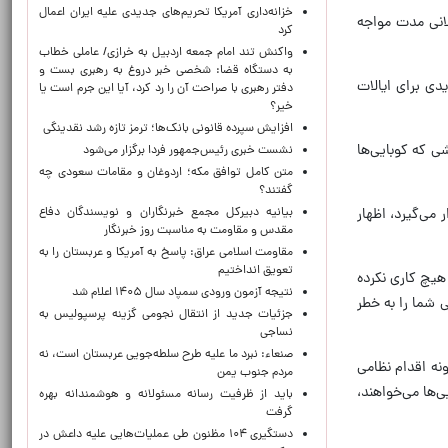
خزانه‌داری آمریکا تحریم‌های جدیدی علیه ایران اعمال
انی مدت مواجه
کرد
واکنش تند امام جمعه اردبیل به خرازی/ عاملی خطاب
به دستگاه قضا: شخصی خبر دروغ به رهبری بست و
دی برای ایالات
دفتر رهبری با صراحت آن را رد کرد، آیا این جرم است یا
خیر؟
افزایش سپرده قانونی بانک‌ها؛ ترمز تازه رشد نقدینگی
ی که کوبایی‌ها
نشست خبری رئیس‌جمهور فردا برگزار می‌شود
متن کامل توافق مکه؛ اردوغان و مقامات سعودی چه
گفتند؟
بیانیه دبیرکل مجمع خبرنگاران و نویسندگان دفاع
می‌گیرد، اظهار
مقدس و مقاومت به مناسبت روز خبرنگار
مقاومت اسلامی عراق: پاسخ به آمریکا و عربستان را به
تعویق انداختیم
 هیچ کاری نکرده
نتیجه آزمون ورودی سمپاد سال ۱۴۰۵ اعلام شد
 شما را به خطر
جزئیات جدید از انتقال نجومی گزینه پرسپولیس به
نساجی
صنعاء: نبرد ما علیه طرح سلطه‌جویی عربستان است، نه
ونه اقدام نظامی
مردم جنوب یمن
‌ها می‌خواهند،
باید از ظرفیت رسانه مسئولانه و هوشمندانه بهره
گرفت
دستگیری ۱۰۴ مظنون طی عملیات‌هایی علیه داعش در