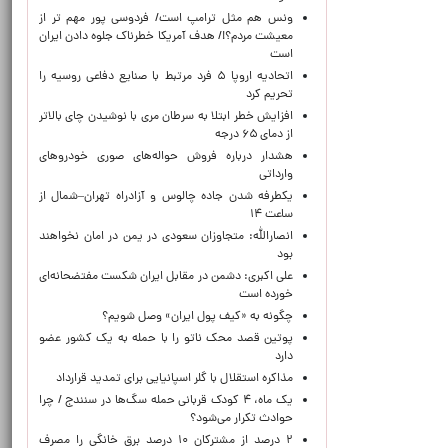
ونس هم مثل ترامپ است/ فردوسی پور مهم تر از
معیشت مردم؟!/ هدف آمریکا خطرناک جلوه دادن ایران
است
اتحادیه اروپا ۵ فرد مرتبط با صنایع دفاعی روسیه را
تحریم کرد
افزایش خطر ابتلا به سرطان مری با نوشیدن چای بالاتر
از دمای ۶۵ درجه
هشدار درباره فروش حواله‌های صوری خودروهای
وارداتی
یکطرفه شدن جاده چالوس و آزادراه تهران–شمال از
ساعت ۱۴
انصارالله: متجاوزان سعودی در یمن در امان نخواهند
بود
علی اکبری: دشمن در مقابل ایران شکست مفتضحانه‌ای
خورده است
چگونه به «کیف پول ایران» وصل شویم؟
پوتین قصد محک ناتو را با حمله به یک کشور عضو
دارد
مذاکره استقلال با گلر اسپانیایی برای تمدید قرارداد
یک ماه، ۴ کودک قربانی حمله سگ‌ها در سنندج / چرا
حوادث تکرار می‌شود؟
۲ درصد از مشترکان ۱۰ درصد برق خانگی را مصرف