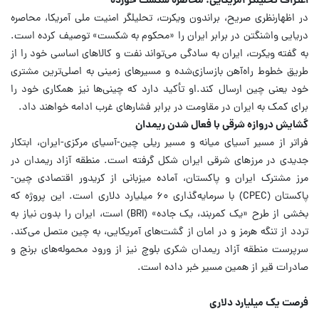
اعتراف تحلیلگر آمریکایی: محاصره شکست خورده
در اظهارنظری صریح، براندون ویکرت، تحلیلگر امنیت ملی آمریکا، محاصره
دریایی واشنگتن در برابر ایران را «محکوم به شکست» توصیف کرده است.
به گفته ویکرت، ایران به سادگی می‌تواند نفت و کالاهای اساسی خود را از
طریق خطوط راه‌آهن بازسازی‌شده و مسیرهای زمینی به اصلی‌ترین مشتری
خود یعنی چین ارسال کند.
او تأکید دارد که چینی‌ها نیز همکاری خود را
برای کمک به ایران در مقاومت در برابر فشارهای غرب ادامه خواهند داد.
گشایش دروازه شرقی با فعال شدن ریمدان
فراتر از مسیر آسیای میانه و مسیر ریلی چین-آسیای مرکزی-ایران، ابتکار
جدیدی در مرزهای شرقی ایران شکل گرفته است. منطقه آزاد ریمدان در
مرز مشترک ایران و پاکستان، آماده میزبانی از کریدور اقتصادی چین-
پاکستان (CPEC) با سرمایه‌گذاری ۶۰ میلیارد دلاری است.
این پروژه که
بخشی از طرح «یک کمربند، یک جاده» (BRI) است، ایران را بدون نیاز به
تردد از تنگه هرمز و در امان از گشت‌های آمریکایی، به چین متصل می‌کند.
سرپرست منطقه آزاد ریمدان شکری بلوچ نیز از ورود محموله‌های برنج و
صادرات قیر از همین مسیر خبر داده است.
فرصت یک میلیارد دلاری