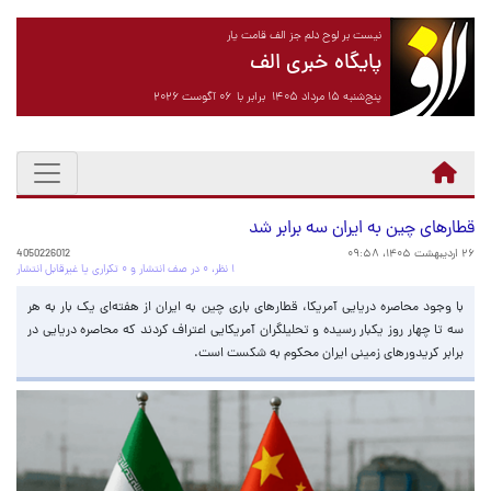
نیست بر لوح دلم جز الف قامت یار
پایگاه خبری الف
پنج‌شنبه ۱۵ مرداد ۱۴۰۵ برابر با ۰۶ آگوست ۲۰۲۶
قطارهای چین به ایران سه برابر شد
۲۶ اردیبهشت ۱۴۰۵، ۰۹:۵۸
4050226012
۱ نظر، ۰ در صف انتشار و ۰ تکراری یا غیرقابل انتشار
با وجود محاصره دریایی آمریکا، قطارهای باری چین به ایران از هفته‌ای یک بار به هر
سه تا چهار روز یکبار رسیده‌ و تحلیلگران آمریکایی اعتراف کردند که محاصره دریایی در
برابر کریدورهای زمینی ایران محکوم به شکست است.