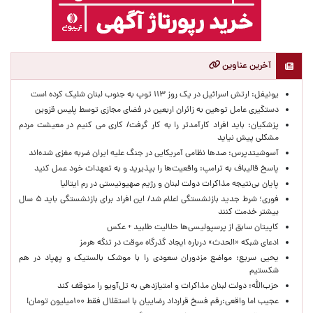
آخرین عناوین
یونیفل: ارتش اسرائیل در یک روز ۱۱۳ توپ به جنوب لبنان شلیک کرده است
دستگیری عامل توهین به زائران اربعین در فضای مجازی توسط پلیس قزوین
پزشکیان: باید افراد کارآمدتر را به کار گرفت/ کاری می کنیم در معیشت مردم
مشکلی پیش نیاید
آسوشیتدپرس: صدها نظامی آمریکایی در جنگ علیه ایران ضربه مغزی شده‌اند
پاسخ قالیباف به ترامپ: واقعیت‌ها را بپذیرید و به تعهدات خود عمل کنید
پایان بی‌نتیجه مذاکرات دولت لبنان و رژیم صهیونیستی در رم ایتالیا
فوری؛ شرط جدید بازنشستگی اعلام شد/ این افراد برای بازنشستگی باید ۵ سال
بیشتر خدمت کنند
کاپیتان سابق از پرسپولیسی‌ها حلالیت طلبید + عکس
ادعای شبکه «الحدث» درباره ایجاد گذرگاه موقت در تنگه هرمز
یحیی سریع: مواضع مزدوران سعودی را با موشک بالستیک و پهپاد در هم
شکستیم
حزب‌الله: دولت لبنان مذاکرات و امتیازدهی به تل‌آویو را متوقف کند
عجیب اما واقعی:رقم فسخ قرارداد رضاییان با استقلال فقط ۱۰۰میلیون تومان!