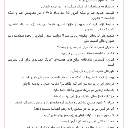
العدید هنوز مشخص نیست
هشدار به مسافران؛ ترافیک سنگین در این جاده شمالی
قیمت جدید طلا و سکه امروز ۱۵ مردادماه ۱۴۰۵/ مرز مقاومتی طلا و سکه
شکست + جدول
سقوط آزاد قیمت خودرو در بازار/ آخرین قیمت پراید، پژو، ساینا، شاهین،
کوییک و تارا + جدول
شهید علی لاریجانی چگونه ردیابی شد؟/ روایت سردار کوثری از نحوه شهادت دبیر
شورای عالی امنیت ملی
ماجرای نصب سنگ مزار اکبر عبدی چیست؟
تکذیب شایعه «معافیت سربازان فراری»
ایران: گسترش زرادخانه سلاح‌های هسته‌ای آمریکا تهدیدی برای کل بشریت
است
باورهای نادرست درباره گرمازدگی
رویترز: تردد کشتی‌ها در تنگه هرمز و باب‌المندب همچنان پایین است
مرزهای ایران زیر ذره‌بین اشراف اطلاعاتی/ مقابله جدی با پدیده قاچاق
خدمات اربعین در مرزها بدون وقفه ادامه دارد
جزئیات فعال‌سازی «کیف پول ایران» اعلام شد
سپاه: ۸ شرور مسلح شاخص و مرتبط گروهک‌های تروریستی دستگیر شدند
آیا هر کس می‌تواند هر سخنی را به رهبر انقلاب نسبت دهد؟
آغاز دور سوم مذاکرات لبنان و رژیم صهیونیستی در رم
مسئله مانایی ایران و اصلاح الگوی توسعه