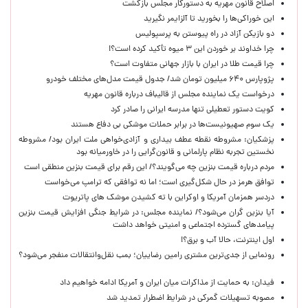
اصلاح قانون مهریه به دستورکار مجلس بازگشت
این خوراکی‌ها را بخورید تا آلزایمر نگیرید
دو بازیکن آزاد در راه پیوستن به پرسپولیس
چرا خداوند بر خوردن این ۳ میوه تأکید کرده است؟!
چرا قیمت طلا در ایران با بازار جهانی متفاوت است؟
پژوپارس ۶۴۰ میلیون تومان شد/ جدول قیمت مدل‌های مختلف خودرو
درخواست یک نماینده مجلس از قالیباف درباره قانون مهریه
کویت دستور تعطیلی تنها مدرسه ایرانی را صادر کرد
یک‌ سوم صهیونیست‌ها در برابر حملات موشکی بی دفاع هستند
پزشکیان: مشروطه نقطه عطف بیداری و آزادی‌خواهی ملت ایران بود/ مشروطه
نخستین تجربه نظام پارلمانی و قانون‌گرایی را در خاورمیانه بود
مردم درباره قیمت بنزین چه می‌گویند؟/ این رقم برای قیمت بنزین منطقی است
توافق هرمز در حال شکل‌گیری است؛ اما نه توافقی که ترامپ می‌خواست
دردسر همزمان آمریکا و اوکراین با ته کشیدن موشک های پاتریوت
آیا بنزین گران می‌شود؟/ نماینده مجلس: در شرایط جنگی افزایش قیمت بنزین
پیامدهای گسترده اجتماعی و امنیتی خواهد داشت
اول اینترنت، حالا آب و برق؟!
رونمایی از جدی‌ترین مشتری رامین رضاییان؛ بمب نقل‌وانتقالات منفجر می‌شود؟
فیدان: به حمایت از مذاکرات میان ایران و آمریکا ادامه خواهیم داد
مصوبه تسهیلات گمرکی در شرایط اضطرار تمدید شد