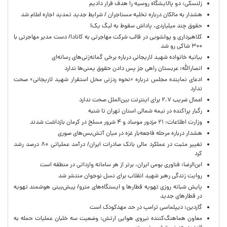
زلنسکی: دو پالایشگاه روسیه را هدف قرار دادیم
هشدار به مالکان درباره تخلیه مستاجران / شرایط جدید تمدید اجاره اعلام شد
حقوق چند میلیاردی، پاداش سقوط به لیگ یک!
کلاهبرداری و پولشویی در قالب شرکت مهاجرتی به کانادا/ دست مدیر مهاجرتی با
۳۰۰ شاکی رو شد
بیانیه خانواده شهید لاریجانی درباره برخی گمانه‌زنی‌های رسانه‌ای
انصارالله: عربستان راهی جز پس دادن حقوق یمنی‌ها ندارد
ادعای نماینده مجلس درباره «نحوه ردزنی محل استقرار شهید لاریجانی» صحت
ندارد
اعمال ضریب ۲.۷ برای اینترنت بین‌الملل صحت ندارد
رگبار پراکنده در نیمه شمالی استان تهران تا شنبه
وزارت اطلاعات: ۲۱ مزدور موساد و ۴ شرور مسلح در کرمان بازداشت شدند
هشدار درباره مرحله فاجعه‌بار غزه در میان آتش‌بس‌های صوری
تغییر مثبت در عملکرد مالی بانک صادرات ایران/ درآمد عملیاتی ۸۰ درصد رشد
کرد
ابن‌الرضا: فناوری بومی ایران، برتر از هر سامانه وارداتی در منطقه است
روایت زندگی رهبر شهید انقلاب برای نسل نوجوان منتشر شد
پایش شبانه روزی تهویه قطارها و ایستگاه‌های مترو/ پیش‌بینی هوشمند تهویه
در قطارهای جدید
گاردین: دیپلماسی ترامپ در حد مهدکودک است
معاون هماهنگ‌کننده نیروی هوایی ارتش: وضعیت سه خلبان عملیات حمله به