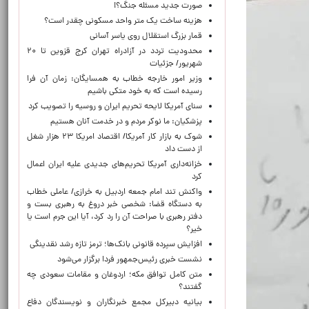
صورت جدید مسئله جنگ؟!
هزینه ساخت یک متر واحد مسکونی چقدر است؟
قمار بزرگ استقلال روی یاسر آسانی
محدودیت تردد در آزادراه تهران کرج قزوین تا ۲۰
شهریور/ جزئیات
وزیر امور خارجه خطاب به همسایگان: زمان آن فرا
رسیده است که به خود متکی باشیم
سنای آمریکا لایحه تحریم ایران و روسیه را تصویب کرد
پزشکیان: ما نوکر مردم و در خدمت آنان هستیم
شوک به بازار کار آمریکا/ اقتصاد امریکا ۲۳ هزار شغل
از دست داد
خزانه‌داری آمریکا تحریم‌های جدیدی علیه ایران اعمال
کرد
واکنش تند امام جمعه اردبیل به خرازی/ عاملی خطاب
به دستگاه قضا: شخصی خبر دروغ به رهبری بست و
دفتر رهبری با صراحت آن را رد کرد، آیا این جرم است یا
خیر؟
افزایش سپرده قانونی بانک‌ها؛ ترمز تازه رشد نقدینگی
نشست خبری رئیس‌جمهور فردا برگزار می‌شود
متن کامل توافق مکه؛ اردوغان و مقامات سعودی چه
گفتند؟
بیانیه دبیرکل مجمع خبرنگاران و نویسندگان دفاع