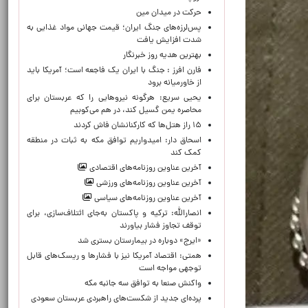
حركت در ميدان مين
پس‌لرزه‌های جنگ ایران؛ قیمت جهانی مواد غذایی به
شدت افزایش یافت
بهترین هدیه روز خبرنگار
فارن افرز : جنگ با ایران یک فاجعه است؛ آمریکا باید
از خاورمیانه برود
یحیی سریع: هرگونه نیروهایی را که عربستان برای
محاصره یمن گسیل کند، در هم می‌کوبیم
۱۵ راز هتل‌ها که کارکنانشان فاش کردند
اسحاق دار: امیدواریم توافق مکه به ثبات در منطقه
کمک کند
آخرین عناوین روزنامه‌های اقتصادی
آخرین عناوین روزنامه‌های ورزشی
آخرین عناوین روزنامه‌های سیاسی
انصارالله: ترکیه و پاکستان به‌جای ائتلاف‌سازی، برای
توقف تجاوز فشار بیاورند
«ایرج» دوباره در بیمارستان بستری شد
همتی: اقتصاد آمریکا نیز با فشارها و ریسک‌های قابل
توجهی مواجه است
واکنش صنعا به توافق سه جانبه مکه
پرده‌ای جدید از شکست‌های راهبردی عربستان سعودی