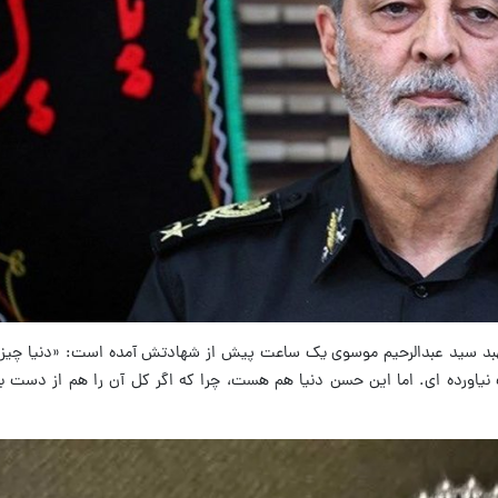
هبد سید عبدالرحیم موسوی یک ساعت پیش از شهادتش آمده است: «دنیا چی
نیاورده ای. اما این حسن دنیا هم هست، چرا که اگر کل آن را هم از دست بد