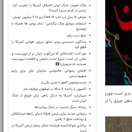
چاک شومر: جنگ ایران اشتغال آمریکا را تخریب کرد؛
ترامپ از کدام سیاره آمده؟!
معرفی ۵ مدل لپ تاپ Core i۷ زیر ۲۰۰ میلیون تومان
استعلام سوابق چک برگشتی؛ تمام روش ها همراه با
توضیح
یراق درب ریلی
پنتاگون دسترسی وزیر سابق نیروی هوایی آمریکا را
قطع کرد
جو کنت: افسانه‌ای که می‌گوید ایران پر از تروریست و
حامی آن است، دروغ است؛ داعش و القاعده تروریست
هستند نه شیعیان!
افشای رسوایی جاسوسی سازمان ملل برای رژیم
صهیونیستی
شست‌وشوی کاهو را جدی بگیرید
کامیون با راننده ۸ ساله در اصفهان توقیف شد
ز بدی است چون
سی‌ان‌ان: آمریکا به دنبال راهی برای خروج از جنگ
هی چیزی را از
ایران است
رسانه؛ سنگر نخست در جنگ روایت‌ها
رسوایی جدید برای رئیس فیفا/ ادعای رابطه غیراخلاقی
و پرداخت مبلغ ۶ رقمی
برکناری شوکه‌کننده فرمانده لشکر پنجم ارتش آمریکا در
اروپا