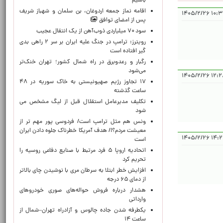
باشیم
اقامه نماز جمعه اردوغان، بن ‌سلمان و شهباز شریف
۱۰:۳۹:۳۷
پس از امضای توافق
سود ۷۰ میلیاردی ذوب‌آهن از یک انتقال عجیب
رویترز: ترامپ در جنگ علیه ایران بر سر ۲ راهی بدی
گیر افتاده است
رگبار و رعدوبرق در راه شمال کشور؛ تهران خنک‌تر
می‌شود
۱۲:۲۸:۳۲
۱۷ تجاوز رژیم صهیونیستی به خاک سوریه در ۴۸
ساعت گذشته
تکلیف مدیرعامل استقلال قبل از لیگ مشخص می
شود
ونس هم مثل ترامپ است/ فردوسی پور مهم تر از
معیشت مردم؟!/ هدف آمریکا خطرناک جلوه دادن ایران
۱۴:۲۶:۳۵
است
اتحادیه اروپا ۵ فرد مرتبط با صنایع دفاعی روسیه را
تحریم کرد
افزایش خطر ابتلا به سرطان مری با نوشیدن چای بالاتر
از دمای ۶۵ درجه
هشدار درباره فروش حواله‌های صوری خودروهای
وارداتی
یکطرفه شدن جاده چالوس و آزادراه تهران–شمال از
ساعت ۱۴