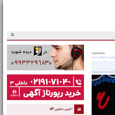
4050226006
آخرین عناوین