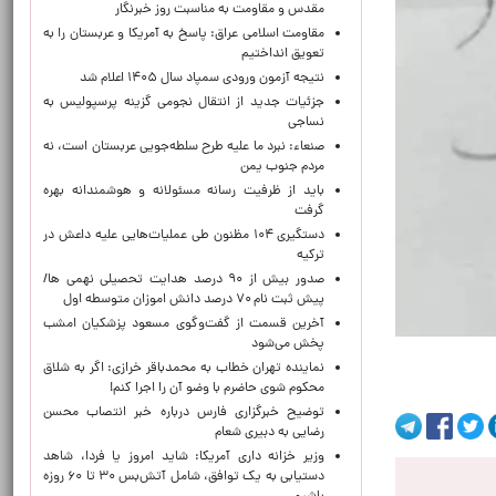
مقدس و مقاومت به مناسبت روز خبرنگار
مقاومت اسلامی عراق: پاسخ به آمریکا و عربستان را به
تعویق انداختیم
نتیجه آزمون ورودی سمپاد سال ۱۴۰۵ اعلام شد
جزئیات جدید از انتقال نجومی گزینه پرسپولیس به
نساجی
صنعاء: نبرد ما علیه طرح سلطه‌جویی عربستان است، نه
مردم جنوب یمن
باید از ظرفیت رسانه مسئولانه و هوشمندانه بهره
گرفت
دستگیری ۱۰۴ مظنون طی عملیات‌هایی علیه داعش در
ترکیه
صدور بیش از ۹۰ درصد هدایت تحصیلی نهمی ها/
پیش ثبت نام ۷۰ درصد دانش اموزان متوسطه اول
آخرین قسمت از گفت‌وگوی مسعود پزشکیان امشب
پخش می‌شود
نماینده تهران خطاب به محمدباقر خرازی: اگر به شلاق
محکوم شوی حاضرم با وضو آن را اجرا کنم!
توضیح خبرگزاری فارس درباره خبر انتصاب محسن
رضایی به دبیری شعام
وزیر خزانه داری آمریکا: شاید امروز یا فردا، شاهد
دستیابی به یک توافق، شامل آتش‌بس ۳۰ تا ۶۰ روزه