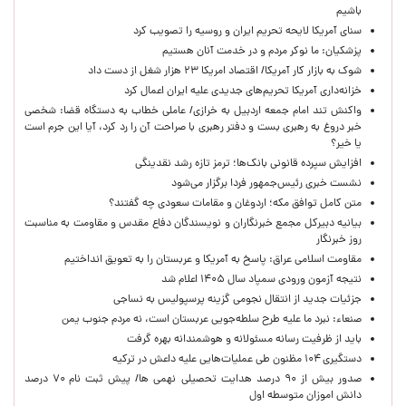
باشیم
سنای آمریکا لایحه تحریم ایران و روسیه را تصویب کرد
پزشکیان: ما نوکر مردم و در خدمت آنان هستیم
شوک به بازار کار آمریکا/ اقتصاد امریکا ۲۳ هزار شغل از دست داد
خزانه‌داری آمریکا تحریم‌های جدیدی علیه ایران اعمال کرد
واکنش تند امام جمعه اردبیل به خرازی/ عاملی خطاب به دستگاه قضا: شخصی
خبر دروغ به رهبری بست و دفتر رهبری با صراحت آن را رد کرد، آیا این جرم است
یا خیر؟
افزایش سپرده قانونی بانک‌ها؛ ترمز تازه رشد نقدینگی
نشست خبری رئیس‌جمهور فردا برگزار می‌شود
متن کامل توافق مکه؛ اردوغان و مقامات سعودی چه گفتند؟
بیانیه دبیرکل مجمع خبرنگاران و نویسندگان دفاع مقدس و مقاومت به مناسبت
روز خبرنگار
مقاومت اسلامی عراق: پاسخ به آمریکا و عربستان را به تعویق انداختیم
نتیجه آزمون ورودی سمپاد سال ۱۴۰۵ اعلام شد
جزئیات جدید از انتقال نجومی گزینه پرسپولیس به نساجی
صنعاء: نبرد ما علیه طرح سلطه‌جویی عربستان است، نه مردم جنوب یمن
باید از ظرفیت رسانه مسئولانه و هوشمندانه بهره گرفت
دستگیری ۱۰۴ مظنون طی عملیات‌هایی علیه داعش در ترکیه
صدور بیش از ۹۰ درصد هدایت تحصیلی نهمی ها/ پیش ثبت نام ۷۰ درصد
دانش اموزان متوسطه اول