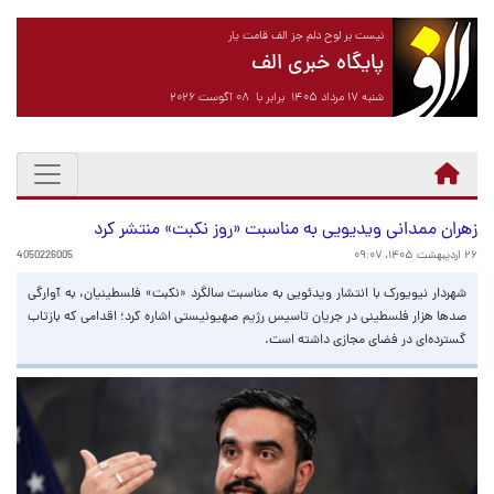
نیست بر لوح دلم جز الف قامت یار
پایگاه خبری الف
شنبه ۱۷ مرداد ۱۴۰۵ برابر با ۰۸ آگوست ۲۰۲۶
زهران ممدانی ویدیویی به مناسبت «روز نکبت» منتشر کرد
۲۶ اردیبهشت ۱۴۰۵، ۰۹:۰۷
4050226005
شهردار نیویورک با انتشار ویدئویی به مناسبت سالگرد «نکبت» فلسطینیان، به آوارگی
صدها هزار فلسطینی در جریان تاسیس رژیم صهیونیستی اشاره کرد؛ اقدامی که بازتاب
گسترده‌ای در فضای مجازی داشته است.