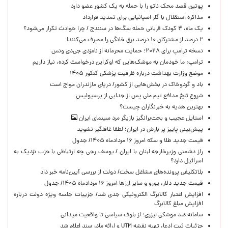
پوتین قصد محک ناتو را با حمله به یک کشور عضو دارد
مذاکره استقلال با گلر اسپانیایی برای تمدید قرارداد
یک ماه، ۴ کودک قربانی حمله سگ‌ها در سنندج / چرا حوادث تکرار می‌شود؟
۲ درصد از مشترکان ۱۰ درصد برق خانگی را مصرف می‌کنند!
نسخه ترامپ برای ۲۰۲۸؛ حمایت محرمانه از نامزدی جی‌دی ونس
ترامپ: ما خودمان به موشک‌هایی که اوکراین درخواست کرده، نیاز داریم
موضع وزارت بهداشت درباره ظرفیت پزشکی کنکور ۱۴۰۵
باد و گردوخاک در بخش‌هایی از کشور/ دریای مازندران مواج است
شروع تلخ مدافع تیم ملی پس از جدایی از پرسپولیس
بهترین هدیه به خبرنگاران چیست؟
استایل عجیب و بحث‌برانگیز بازیگر مرد سینمای ایران
پیش‌بینی پاییز پر بارش در ایران؛ لطفا غافلگیر نشوید
قیمت جدید طلا و سکه امروز ۱۶ مردادماه ۱۴۰۵/ جدول
راز دشمنی وزیرخارجه لبنان با ایران / یوسف رجی چه ارتباطی با حزب نزدیک به
اسرائیل دارد؟
بلاتکلیفی پرونده‌های مشاغل سخت/ دولت از بررسی آیین‌نامه خبر داد
قیمت جدید دلار، یورو و سایر ارزها امروز ۱۶ مردادماه ۱۴۰۵/ جدول
افزایش اعتبار کالابرگ الکترونیکی جدی شد/ جزییات جلسه ویژه دولت درباره
افزایش مبلغ کالابرگ
سامانه ضد موشکی لیزری؛ از بلوف سیاسی تا واقعیت میدانی
جزئیات ثبت ادعا، تهیه نقشه UTM و ارائه مادر سند اعلام شد