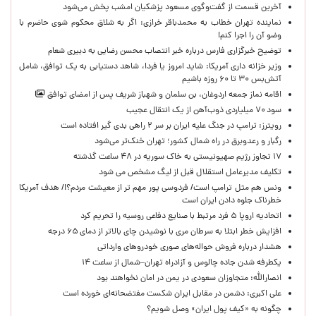
آخرین قسمت از گفت‌وگوی مسعود پزشکیان امشب پخش می‌شود
نماینده تهران خطاب به محمدباقر خرازی: اگر به شلاق محکوم شوی حاضرم با
وضو آن را اجرا کنم!
توضیح خبرگزاری فارس درباره خبر انتصاب محسن رضایی به دبیری شعام
وزیر خزانه داری آمریکا: شاید امروز یا فردا، شاهد دستیابی به یک توافق، شامل
آتش‌بس ۳۰ تا ۶۰ روزه باشیم
اقامه نماز جمعه اردوغان، بن ‌سلمان و شهباز شریف پس از امضای توافق
سود ۷۰ میلیاردی ذوب‌آهن از یک انتقال عجیب
رویترز: ترامپ در جنگ علیه ایران بر سر ۲ راهی بدی گیر افتاده است
رگبار و رعدوبرق در راه شمال کشور؛ تهران خنک‌تر می‌شود
۱۷ تجاوز رژیم صهیونیستی به خاک سوریه در ۴۸ ساعت گذشته
تکلیف مدیرعامل استقلال قبل از لیگ مشخص می شود
ونس هم مثل ترامپ است/ فردوسی پور مهم تر از معیشت مردم؟!/ هدف آمریکا
خطرناک جلوه دادن ایران است
اتحادیه اروپا ۵ فرد مرتبط با صنایع دفاعی روسیه را تحریم کرد
افزایش خطر ابتلا به سرطان مری با نوشیدن چای بالاتر از دمای ۶۵ درجه
هشدار درباره فروش حواله‌های صوری خودروهای وارداتی
یکطرفه شدن جاده چالوس و آزادراه تهران–شمال از ساعت ۱۴
انصارالله: متجاوزان سعودی در یمن در امان نخواهند بود
علی اکبری: دشمن در مقابل ایران شکست مفتضحانه‌ای خورده است
چگونه به «کیف پول ایران» وصل شویم؟