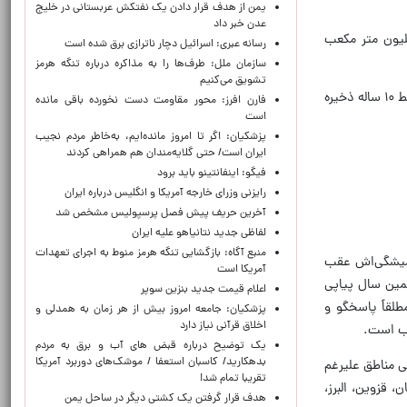
یمن از هدف قرار دادن یک نفتکش عربستانی در خلیج
عدن خبر داد
آب شرب و کشاورزی تهران و البرز نیز حاکی از آن است که تا ۲۰ اردیبهشت، امیرکبیر با ۹۵ میلیون متر مکعب
رسانه عبری: اسرائیل دچار ناترازی برق شده است
سازمان ملل: طرف‌ها را به مذاکره درباره تنگه هرمز
تشویق می‌کنیم
سد لار با ۵۴ میلیون متر مکعب موجودی و تنها ۶ درصد پرشدگی ۲۸ درصد نسبت به سال گذشته و ۴۵ درصد نسبت به متوسط ۱۰ ساله ذخیره
فارن افرز: محور مقاومت دست نخورده باقی مانده
است
پزشکیان: اگر تا امروز مانده‌ایم، به‌خاطر مردم نجیب
ایران است/ حتی گلایه‌مندان هم همراهی کردند
فیگو: اینفانتینو باید برود
رایزنی وزرای خارجه آمریکا و انگلیس درباره ایران
آخرین حریف پیش فصل پرسپولیس مشخص شد
لفاظی جدید نتانیاهو علیه ایران
منبع آگاه: بازگشایی تنگه هرمز منوط به اجرای تعهدات
رم می‌کند و حدود ۹۰ میلی‌متر از سهمیه همیشگی‌اش عقب
آمریکا است
مین سال پیاپی
اعلام قیمت جدید بنزین سوپر
طلقاً پاسخگو و
پزشکیان: جامعه امروز بیش از هر زمان به همدلی و
اخلاق قرآنی نیاز دارد
سب است.
یک توضیح درباره قبض های آب و برق به مردم
بدهکارید/ کاسبان استعفا / موشک‌های دوربرد آمریکا
ی مناطق علیرغم
تقریبا تمام شد!
 قزوین، البرز،
هدف قرار گرفتن یک کشتی دیگر در ساحل یمن