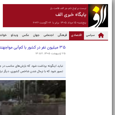
نیست بر لوح دلم جز الف قامت یار
پایگاه خبری الف
پنج‌شنبه ۱۵ مرداد ۱۴۰۵ برابر با ۰۶ آگوست ۲۰۲۶
(current)
سیاسی
اقتصادی
فرهنگی
اجتماعی
جهان
عکس
ویدئو
خواندن
۳۵ میلیون نفر در کشور با کم‌آبی مواجهند/ تنش آبی تهران ادامه دارد
۲۵ اردیبهشت ۱۴۰۵، ۱۳:۵۸
نباید اینگونه برداشت شود که بارش‌‌های مناسب در 
تصور شود که با نرمال شدن شاخص کشوری، دیگر نیا