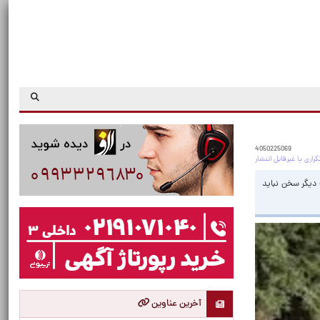
4050225069
 دیگر سخن نباید
آخرین عناوین