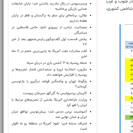
 در جنوب و غرب
وینیسیوس در رئال مادرید ماندنی شد؛ پایان شایعات
دن شاخص کشوری،
جدایی بازیکن پرحاشیه
بقائی: برنامه‌ای برای سفر به پاکستان و قطر در پایان
هفته نداریم
عصبانیت ترامپ از پیروزی نامزد حامی فلسطین در
میشیگان
پخش قسمت اول گفت‌وگوی رئیس‌جمهور بعد از خبر
۲۲
افت صادرات نفت آمریکا به پایین‌ترین حجم در ۸ ماه
اخیر
حمله روسیه به ۳ کشتی باری در دریای سیاه
مکرون: اتحادیه اروپا و متحدانش فشار تحریم‌ها بر
روسیه را افزایش خواهند داد
چگونه تهران و واشنگتن قواعد درگیری را بازنویسی
کرده‌اند؟
کاپیتان پرسپولیس به گل‌گهر سیرجان پیوست
وزارت خزانه‌داری آمریکا بخشی از تحریم‌های مرتبط با
ایران را لغو کرد
آسوشیتد پرس مدعی شد: پیش‌نویس توافق میان
ایران و عمان نهایی شد
اعتراف منشه امیر؛ نفوذ آمریکا در منطقه رو به افول
است