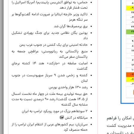
حماس: به توافق آتش‌بس پایبندیم/ آمریکا اسرائیل را
تحت فشار قرار دهد
تاکید وزیر خارجه ایتالیا بر ضرورت ادامه گفت‌وگوها بر
سر تنگه هرمز
برق پرمصرف‌ها گران شد
پوتین یگان نظامی جدید برای جنگ پهپادی تشکیل
داد
حادثه امنیتی برای یک کشتی در جنوب غرب یمن
منبع پاکستانی به ریانووستی: عراقچی جمعه به
پاکستان سفر می‌کند
اصابت صاعقه در «جارکند» هند ۱۴ کشته برجای
گذاشت
کشته و زخمی شدن ۹ سرباز صهیونیست در جنوب
لبنان
رشد ۱۳۰ هزار واحدی بورس
حق بیمه تولیدی بیمه ملت در چهار ماه نخست امسال
از ۱۴.۵ همت گذشت/ رشد ۹۰ درصدی نسبت به مدت
مشابه سال گذشته
۲ سوتفاهم بزرگ در مورد رویکرد ترامپ به ایران
امکان را فراهم
میانکاله در آتش
سی‌ان‌ان: بیم کشورهای عربی از انتقام ایران ترامپ را از
حقق این ظرفیت به مدیریت کشت
حمله منصرف کرد
ق در تابستان و