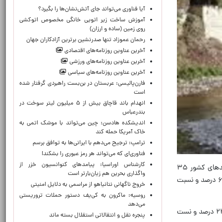
آیا فناوری می‌تواند جای آتش‌نشان‌ها را بگیرد؟
آموزش ساخت زیر اتویی خانگی مخصوص اتوکشی
روی زمین (ساده و ارزان)
رحمان عموزاد تنها صدرنشین برترین آزادکاران جهان
آخرین عناوین روزنامه‌های اقتصادی
آخرین عناوین روزنامه‌های ورزشی
آخرین عناوین روزنامه‌های سیاسی
فارن‌پالیسی: عربستان در بن‌بست راهبردی گرفتار شده
است
انهدام باند قاچاق بیش از ۵ میلیون لیتر سوخت در
بندرعباس
اندیشکده هادسن: چین می‌تواند با موشک اتمی به
خاک آمریکا حمله کند
ترامپ: ترجیح می‌دهم با ایرانی‌‌ها به توافق برسم
فناوری‌ای که می‌تواند هر رمز عبوری را بشکند!
کارشناس اوراسیا: پیامدهای کنوانسیون خزر از
به گزارش ایلنا، تازه‌ترین داده‌های رسمی حاکی از آن است که تا ۲۰ اردیبهشت سال آبی ۱۴۰۵-۱۴۰۴؛ میزان ورودی آب به سدهای کشور ۳۵
واگذاری بحرین هم زیان‌بارتر است
میلیارد و ۶۰۰ میلیون متر مکعب بوده است که نسبت به رقم ۲۱ میلیارد و ۲۳۰ میلیون متر مکعب مدت مشابه سال گذشته ۶۸ درصد و نسبت
خروج ناگهانی نتانیاهو از مراسمی به دلایل امنیتی
روسیه: ماکرون به کی‌یف دستور حملات تروریستی
می‌دهد
حجم آب موجود در سدها نیز تا همین تاریخ (۲۰ اردیبهشت) ۳۳ میلیارد و ۸۶۰ میلیون متر مکعب بوده که نسبت به پارسال ۲۴ درصد و نست
پنجره‌ نقل و انتقالاتی استقلال بسته ماند