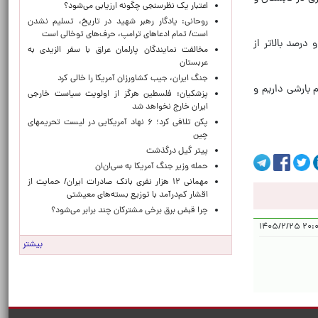
اعتبار یک نظرسنجی چگونه ارزیابی می‌شود؟
روحانی: یادگار رهبر شهید در تاریخ، تسلیم نشدن
است/ تمام ادعاهای ترامپ، حرف‌های توخالی است
‌متر رسیده که تنها حدود دو درصد بالاتر از
مخالفت نمایندگان پارلمان عراق با سفر الزیدی به
عربستان
جنگ ایران، جیب کشاورزان آمریکا را خالی کرد
 جمعیت همچنان مشکل کم بارشی داریم و
پزشکیان: فلسطین هرگز از اولویت سیاست خارجی
ایران خارج نخواهد شد
پکن تلافی کرد؛ ۶ نهاد آمریکایی در لیست تحریمهای
چین
پیتر گیل درگذشت
حمله وزیر جنگ آمریکا به سی‌ان‌ان
مهمانی ۱۲ هزار نفری بانک صادرات ایران/ حمایت از
اقشار کم‌درآمد با توزیع بسته‌های معیشتی
چرا قبض برق برخی مشترکان چند برابر می‌شود؟
۲۰:۰۵:۲۰
بیشتر