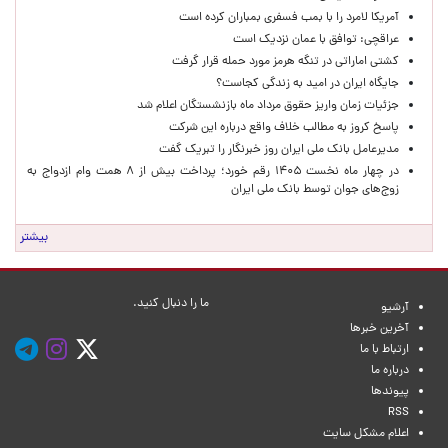
آمریکا لامرد را با بمب فسفری بمباران کرده است
عراقچی: توافق با عمان نزدیک است
کشتی اماراتی در تنگه هرمز مورد حمله قرار گرفت
جایگاه ایران در امید به زندگی کجاست؟
جزئیات زمان واریز حقوق مرداد ماه بازنشستگان اعلام شد
پاسخ کروز به مطالب خلاف واقع درباره این شرکت
مدیرعامل بانک ملی ایران روز خبرنگار را تبریک گفت
در چهار ماه نخست ۱۴۰۵ رقم خورد؛ پرداخت بیش از ۸ همت وام ازدواج به
زوج‌های جوان توسط بانک ملی ایران
بیشتر
ما را دنبال کنید.
آرشیو
آخرین خبرها
ارتباط با ما
درباره ما
پیوندها
RSS
اعلام مشکل سایت