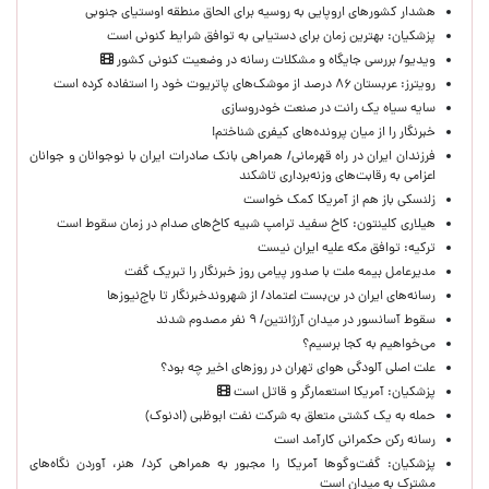
هشدار کشورهای اروپایی به روسیه برای الحاق منطقه اوستیای جنوبی
پزشکیان‌: بهترین زمان برای دستیابی به توافق شرایط کنونی است
ویدیو/ بررسی جایگاه و مشکلات رسانه در وضعیت کنونی کشور
رویترز: عربستان ۸۶ درصد از موشک‌های پاتریوت خود را استفاده کرده است
سایه سیاه یک رانت در صنعت خودروسازی
خبرنگار را از میان پرونده‌های کیفری شناختم!
​فرزندان ایران در راه قهرمانی/ همراهی بانک صادرات ایران با نوجوانان و جوانان
اعزامی به رقابت‌های وزنه‌برداری تاشکند
زلنسکی باز هم از آمریکا کمک خواست
هیلاری کلینتون: کاخ سفید ترامپ شبیه کاخ‌های صدام در زمان سقوط است
ترکیه: توافق مکه علیه ایران نیست
مدیرعامل بیمه ملت با صدور پیامی روز خبرنگار را تبریک گفت
رسانه‌های ایران در بن‌بست اعتماد/ از شهروندخبرنگار تا باج‌نیوزها
سقوط آسانسور در میدان آرژانتین/ ۹ نفر مصدوم شدند
می‌خواهیم به کجا برسیم؟
علت اصلی آلودگی هوای تهران در روزهای اخیر چه بود؟
پزشکیان: آمریکا استعمارگر و قاتل است
حمله به یک کشتی متعلق به شرکت نفت ابوظبی (ادنوک)
رسانه رکن حکمرانی کارآمد است
پزشکیان: گفت‌وگوها آمریکا را مجبور به همراهی کرد/ هنر، آوردن نگاه‌های
مشترک به میدان است