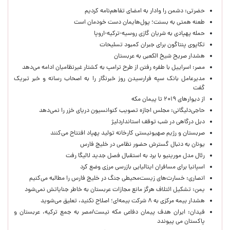
حضرتی: دشمن را وادار به امضای تفاهم‌نامه کردیم
طعنه همتی به بسنت؛ پول‌هایمان دست خودمان است
حمله پهپادی به شریان گازی روسیه-ترکیه-اروپا
تکاپوی پنتاگون برای جبران کمبود تسلیحات
هشدار صریح شیخ الکعبی به عربستان
مصر: اسراییل با طفره رفتن از طرح ترامپ به کشتار غیرنظامیان ادامه می‌دهد
مدیرعامل بانک سپه فرارسیدن روز خبرنگار را به اصحاب رسانه و خبر تبریک
گفت
از دیوارهای ۲۰۱۹ تا پیمان مکه
حاجی‌دلیگانی: مجلس اجازه تصویب کنوانسیون دریای خزر را نمی‌دهد
دبل درگاهی در شب توقف استانداردلیژ
صربستان و رژیم صهیونیستی کارخانه تولید پهپاد افتتاح می‌کنند
یونان به دنبال گسترش حضور نظامی در خلیج فارس
رئال مدل مورینیو با برد به استقبال فصل جدید لالیگا رفت
اسپانیا برای مسافران ایتالیایی بازرسی مرزی وضع کرد
انصاری: خسارت‌های زیست‌محیطی جنگ در خلیج فارس را مطالبه‌ می‌کنیم
یمن: تشکیل ائتلاف هرگز مانع مجازات عربستان به خاطر جنایاتش نمی‌شود
هشدار بیمه مرکزی به ۸ شرکت بیمه‌ای؛ اصلاح نکنید، تعلیق می‌شوید
فیدان: ایران هدف پیمان دفاعی مکه نیست/مصر به جمع ترکیه، عربستان و
پاکستان می پیوندد