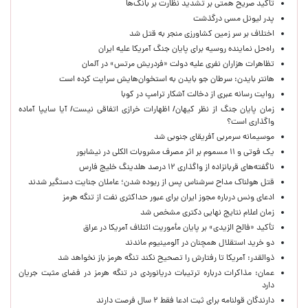
تاکید صریح همتی بر تشدید نظارت بر بانک‌ها
پدر لیونل مسی درگذشت
اختلاف بر سر زمین کشاورزی منجر به قتل شد
راه‌حل نماینده روسیه برای پایان جنگ آمریکا علیه ایران
تظاهرات هزاران نفری علیه دولت «فردریش مرتس» در آلمان
هانتر بایدن: سرطان جو بایدن به استخوان‌هایش سرایت کرده است
روایت رسانه عبری از دخالت آشکار ترامپ در کوبا
زمان پایان جنگ از نظر کیهان/ اظهارات خرازی اتفاقی نیست/ آیا سایپا آماده
واگذاری است؟
موسیمانه سرمربی آفریقای جنوبی شد
یک فوتی و ۱۱ مسموم بر اثر مصرف مشروبات الکلی در نیشابور
ناگفته‌های قربانزاده از واگذاری ۱۲ درصد هلدینگ خلیج فارس
قتل هولناک مداح سرشناس پس از ربوده شدن؛ عاملان جنایت دستگیر شدند
ادعای ونس درباره مجوز ایران برای عبور حداکثری نفت از تنگه هرمز
زمان اعلام نتایج نهایی دکتری مشخص شد
تأکید «فالح الزیدی» بر پایان مأموریت ائتلاف آمریکا در عراق
دو خرید استقلال همچنان در آلومینیوم ماندند
ذوالقدر: آمریکا تا رفتارش را تصحیح نکند تنگه هرمز باز نخواهد شد
عمان: مذاکرات درباره ترتیبات دریانوردی در تنگه هرمز در فضای مثبت جریان
دارد
دارندگان قولنامه برای ثبت ادعا فقط ۲ سال فرصت دارند