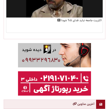
اکثریت جامعه نباید فدای ۵% شود!
آخرین عناوین