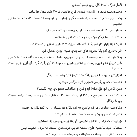
قمار بزرگ استقلال روی یاسر آسانی
محدودیت تردد در آزادراه تهران کرج قزوین تا ۲۰ شهریور/ جزئیات
وزیر امور خارجه خطاب به همسایگان: زمان آن فرا رسیده است که به خود متکی
باشیم
سنای آمریکا لایحه تحریم ایران و روسیه را تصویب کرد
پزشکیان: ما نوکر مردم و در خدمت آنان هستیم
شوک به بازار کار آمریکا/ اقتصاد امریکا ۲۳ هزار شغل از دست داد
خزانه‌داری آمریکا تحریم‌های جدیدی علیه ایران اعمال کرد
واکنش تند امام جمعه اردبیل به خرازی/ عاملی خطاب به دستگاه قضا: شخصی
خبر دروغ به رهبری بست و دفتر رهبری با صراحت آن را رد کرد، آیا این جرم است
یا خیر؟
افزایش سپرده قانونی بانک‌ها؛ ترمز تازه رشد نقدینگی
نشست خبری رئیس‌جمهور فردا برگزار می‌شود
متن کامل توافق مکه؛ اردوغان و مقامات سعودی چه گفتند؟
بیانیه دبیرکل مجمع خبرنگاران و نویسندگان دفاع مقدس و مقاومت به مناسبت
روز خبرنگار
مقاومت اسلامی عراق: پاسخ به آمریکا و عربستان را به تعویق انداختیم
نتیجه آزمون ورودی سمپاد سال ۱۴۰۵ اعلام شد
جزئیات جدید از انتقال نجومی گزینه پرسپولیس به نساجی
صنعاء: نبرد ما علیه طرح سلطه‌جویی عربستان است، نه مردم جنوب یمن
باید از ظرفیت رسانه مسئولانه و هوشمندانه بهره گرفت