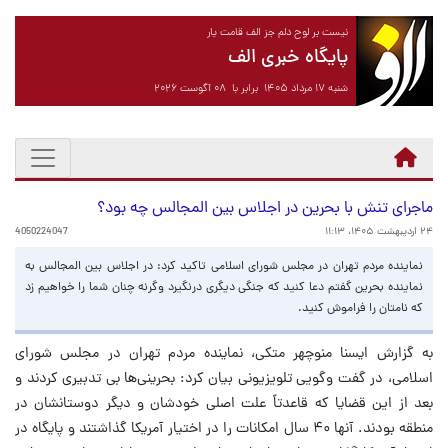
نیست بر لوح دلم جز الف قامت یار
پایگاه خبری الف
شنبه ۱۷ مرداد ۱۴۰۵ برابر با ۰۸ آگوست ۲۰۲۶
ماجرای تنش با بحرین در اجلاس بین المجالس چه بود؟
۲۴ اردیبهشت ۱۴۰۵، ۱۱:۱۳
4050224047
نماینده مردم تهران در مجلس شورای اسلامی تاکید کرد: در اجلاس بین المجالس به
نماینده بحرین گفتم دعا کنید که جنگی دیگری درنگیرد وگرنه چنان شما را خواهیم زد
که نامتان را فراموش کنید.
به گزارش ایسنا منوچهر متکی، نماینده مردم تهران در مجلس شورای
اسلامی، در گفت وگویی تلویزیونی بیان کرد: بحرینی‌ها بی تدبیری کردند و
بعد از این قضایا که قاعدتاً علت اصلی خودشان و دیگر دوستانشان در
منطقه بودند. آنها ۴۰ سال امکانات را در اختیار آمریکا گذاشتند و پایگاه در