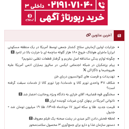
آخرین عناوین
جزئیات اولین آزمایش سلاح کشتار جمعی توسط آمریکا در یک منطقه مسکونی
ایران| ماجرای هولناک خروج ۱۸۰ هزار گلوله ساچمه ای با حرارت بالا در لامرد
چگونه لوازم یدکی سانتافه اصل بخریم و گرفتار قطعات تقلبی نشویم؟
پیام پزشکیان در شبکه اجتماعی ایکس در سالروز بمباران اتمی آمریکا علیه
هیروشیما و ناگازاکی
تهدیدات و فرصت های کنوانسیون دریای خزر
شکاف ۴۷ واحدی تورم کالا و خدمات/ چرا تورم کالا از خدمات سبقت گرفته
است؟
سخنگوی قوه قضاییه: آقای خرازی به دادگاه ویژه روحانیت احضار شد
ناتوانی آمریکا در پنهان کردن ضربات کوبنده ایران
قیمت جدید طلا و سکه امروز ۱۷ مردادماه ۱۴۰۵/ طلا ۱۹ میلیون تومان شد +
جدول
لحظه‌ فحش دادن اکبر عبدی در پشت صحنه یک فیلم معروف
دستور سازمان غذا و دارو برای جمع‌آوری ۳ محصول سلامت‌محور