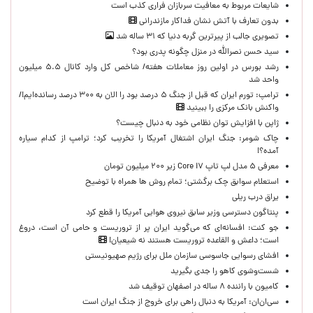
شایعات مربوط به معافیت سربازان فراری کذب است
بدون تعارف با آتش نشان فداکار مازندرانی
تصویری جالب از پیرترین گربه دنیا که ۳۱ ساله شد
سید حسن نصرالله در منزل چگونه پدری بود؟
رشد بورس در اولین روز معاملات هفته/ شاخص کل وارد کانال ۵.۵ میلیون
واحد شد
ترامپ: تورم ایران که قبل از جنگ ۵ درصد بود را الان به ۳۰۰ درصد رسانده‌ایم!/
واکنش بانک مرکزی را ببینید
ژاپن با افزایش توان نظامی خود به دنبال چیست؟
چاک شومر: جنگ ایران اشتغال آمریکا را تخریب کرد؛ ترامپ از کدام سیاره
آمده؟!
معرفی ۵ مدل لپ تاپ Core i۷ زیر ۲۰۰ میلیون تومان
استعلام سوابق چک برگشتی؛ تمام روش ها همراه با توضیح
یراق درب ریلی
پنتاگون دسترسی وزیر سابق نیروی هوایی آمریکا را قطع کرد
جو کنت: افسانه‌ای که می‌گوید ایران پر از تروریست و حامی آن است، دروغ
است؛ داعش و القاعده تروریست هستند نه شیعیان!
افشای رسوایی جاسوسی سازمان ملل برای رژیم صهیونیستی
شست‌وشوی کاهو را جدی بگیرید
کامیون با راننده ۸ ساله در اصفهان توقیف شد
سی‌ان‌ان: آمریکا به دنبال راهی برای خروج از جنگ ایران است