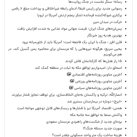
رسانه؛ سنگر نخست در جنگ روایت‌ها
رسوایی جدید برای رئیس فیفا/ ادعای رابطه غیراخلاقی و پرداخت مبلغ ۶ رقمی
برکناری شوکه‌کننده فرمانده لشکر پنجم ارتش آمریکا در اروپا
حركت در ميدان مين
پس‌لرزه‌های جنگ ایران؛ قیمت جهانی مواد غذایی به شدت افزایش یافت
بهترین هدیه روز خبرنگار
فارن افرز : جنگ با ایران یک فاجعه است؛ آمریکا باید از خاورمیانه برود
یحیی سریع: هرگونه نیروهایی را که عربستان برای محاصره یمن گسیل کند، در
هم می‌کوبیم
۱۵ راز هتل‌ها که کارکنانشان فاش کردند
اسحاق دار: امیدواریم توافق مکه به ثبات در منطقه کمک کند
آخرین عناوین روزنامه‌های اقتصادی
آخرین عناوین روزنامه‌های ورزشی
آخرین عناوین روزنامه‌های سیاسی
انصارالله: ترکیه و پاکستان به‌جای ائتلاف‌سازی، برای توقف تجاوز فشار بیاورند
«ایرج» دوباره در بیمارستان بستری شد
همتی: اقتصاد آمریکا نیز با فشارها و ریسک‌های قابل توجهی مواجه است
واکنش صنعا به توافق سه جانبه مکه
پرده‌ای جدید از شکست‌های راهبردی عربستان سعودی
صورت جدید مسئله جنگ؟!
هزینه ساخت یک متر واحد مسکونی چقدر است؟