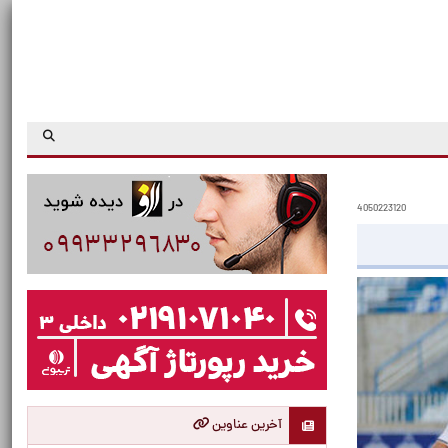
4050223120
آخرین عناوین