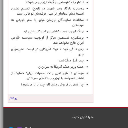
اعتبار یک نظرسنجی چگونه ارزیابی می‌شود؟
روحانی: یادگار رهبر شهید در تاریخ، تسلیم نشدن
است/ تمام ادعاهای ترامپ، حرف‌های توخالی است
مخالفت نمایندگان پارلمان عراق با سفر الزیدی به
عربستان
جنگ ایران، جیب کشاورزان آمریکا را خالی کرد
پزشکیان: فلسطین هرگز از اولویت سیاست خارجی
ایران خارج نخواهد شد
پکن تلافی کرد؛ ۶ نهاد آمریکایی در لیست تحریمهای
چین
پیتر گیل درگذشت
حمله وزیر جنگ آمریکا به سی‌ان‌ان
مهمانی ۱۲ هزار نفری بانک صادرات ایران/ حمایت از
اقشار کم‌درآمد با توزیع بسته‌های معیشتی
چرا قبض برق برخی مشترکان چند برابر می‌شود؟
بیشتر
ما را دنبال کنید.