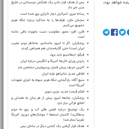
نده خواهد بود،
یمن از هدف قرار دادن یک نفتکش عربستانی در خلیج
عدن خبر داد
رسانه عبری: اسرائیل دچار ناترازی برق شده است
سازمان ملل: طرف‌ها را به مذاکره درباره تنگه هرمز
تشویق می‌کنیم
فارن افرز: محور مقاومت دست نخورده باقی مانده
است
پزشکیان: اگر تا امروز مانده‌ایم، به‌خاطر مردم نجیب
ایران است/ حتی گلایه‌مندان هم همراهی کردند
فیگو: اینفانتینو باید برود
رایزنی وزرای خارجه آمریکا و انگلیس درباره ایران
آخرین حریف پیش فصل پرسپولیس مشخص شد
لفاظی جدید نتانیاهو علیه ایران
منبع آگاه: بازگشایی تنگه هرمز منوط به اجرای تعهدات
آمریکا است
اعلام قیمت جدید بنزین سوپر
پزشکیان: جامعه امروز بیش از هر زمان به همدلی و
اخلاق قرآنی نیاز دارد
یک توضیح درباره قبض های آب و برق به مردم
بدهکارید/ کاسبان استعفا / موشک‌های دوربرد آمریکا
تقریبا تمام شد!
هدف قرار گرفتن یک کشتی دیگر در ساحل یمن