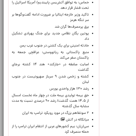
حماس: به توافق آتش‌بس پایبندیم/ آمریکا اسرائیل را
تحت فشار قرار دهد
تاکید وزیر خارجه ایتالیا بر ضرورت ادامه گفت‌وگوها بر
سر تنگه هرمز
برق پرمصرف‌ها گران شد
پوتین یگان نظامی جدید برای جنگ پهپادی تشکیل
داد
حادثه امنیتی برای یک کشتی در جنوب غرب یمن
منبع پاکستانی به ریانووستی: عراقچی جمعه به
پاکستان سفر می‌کند
اصابت صاعقه در «جارکند» هند ۱۴ کشته برجای
گذاشت
کشته و زخمی شدن ۹ سرباز صهیونیست در جنوب
لبنان
رشد ۱۳۰ هزار واحدی بورس
حق بیمه تولیدی بیمه ملت در چهار ماه نخست امسال
از ۱۴.۵ همت گذشت/ رشد ۹۰ درصدی نسبت به مدت
مشابه سال گذشته
۲ سوتفاهم بزرگ در مورد رویکرد ترامپ به ایران
میانکاله در آتش
سی‌ان‌ان: بیم کشورهای عربی از انتقام ایران ترامپ را از
حمله منصرف کرد