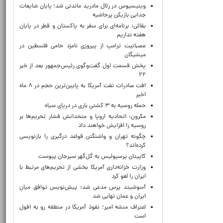
وینیسیوس در رئال مادرید ماندنی شد؛ پایان شایعات
جدایی بازیکن پرحاشیه
بقائی: برنامه‌ای برای سفر به پاکستان و قطر در پایان
هفته نداریم
عصبانیت ترامپ از پیروزی نامزد حامی فلسطین در
میشیگان
پخش قسمت اول گفت‌وگوی رئیس‌جمهور بعد از خبر
۲۲
افت صادرات نفت آمریکا به پایین‌ترین حجم در ۸ ماه
اخیر
حمله روسیه به ۳ کشتی باری در دریای سیاه
مکرون: اتحادیه اروپا و متحدانش فشار تحریم‌ها بر
روسیه را افزایش خواهند داد
چگونه تهران و واشنگتن قواعد درگیری را بازنویسی
کرده‌اند؟
کاپیتان پرسپولیس به گل‌گهر سیرجان پیوست
وزارت خزانه‌داری آمریکا بخشی از تحریم‌های مرتبط با
ایران را لغو کرد
آسوشیتد پرس مدعی شد: پیش‌نویس توافق میان
ایران و عمان نهایی شد
اعتراف منشه امیر؛ نفوذ آمریکا در منطقه رو به افول
است