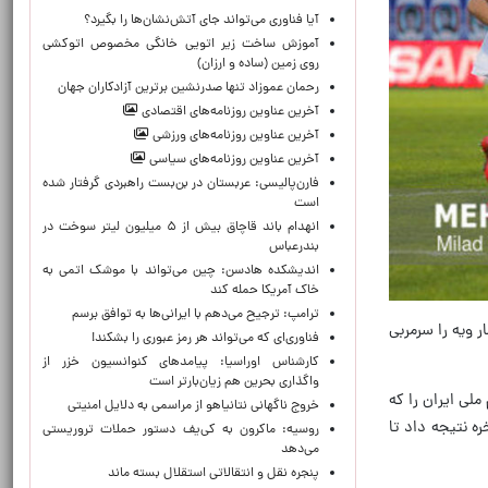
آیا فناوری می‌تواند جای آتش‌نشان‌ها را بگیرد؟
آموزش ساخت زیر اتویی خانگی مخصوص اتوکشی
روی زمین (ساده و ارزان)
رحمان عموزاد تنها صدرنشین برترین آزادکاران جهان
آخرین عناوین روزنامه‌های اقتصادی
آخرین عناوین روزنامه‌های ورزشی
آخرین عناوین روزنامه‌های سیاسی
فارن‌پالیسی: عربستان در بن‌بست راهبردی گرفتار شده
است
انهدام باند قاچاق بیش از ۵ میلیون لیتر سوخت در
بندرعباس
اندیشکده هادسن: چین می‌تواند با موشک اتمی به
خاک آمریکا حمله کند
ترامپ: ترجیح می‌دهم با ایرانی‌‌ها به توافق برسم
 ویه را سرمربی
فناوری‌ای که می‌تواند هر رمز عبوری را بشکند!
کارشناس اوراسیا: پیامدهای کنوانسیون خزر از
واگذاری بحرین هم زیان‌بارتر است
لی ایران را که
خروج ناگهانی نتانیاهو از مراسمی به دلایل امنیتی
ه نتیجه داد تا
روسیه: ماکرون به کی‌یف دستور حملات تروریستی
می‌دهد
پنجره‌ نقل و انتقالاتی استقلال بسته ماند