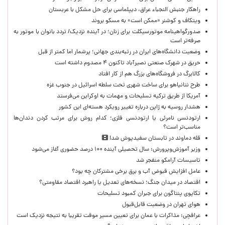
راهکار جنبش النجباء عراق، دیپلماسی برای حل مشکل با عربستان
ویتکاف و کوشنر «ممکن است» به مسکو بروند
صدورگواهینامه موتورسیکلت برای زنان؛ در آینده نزدیک/ تردد بانوان با موتور به‌
صرفه‌تر است
وضعیت دانشگاه‌های ایران در رتبه‌بندی جهانی؛ پرشمار اما کمتر از قبل
حریق در شهرک صنعتی نصیرآباد تاکنون ۴ مصدوم داشته است
کالابرگ در فروشگاه‌های بزرگ هم از کار افتاد
طرح نتانیاهو برای ساخت شهری تحت سلطه اسرائیل در جنوب غزه
آمریکا از طریق ترکیه تسلیحات و مهمات به اوکراین می‌فرستد
هشدار روسیه به ژاپن درباره تغییر رویکرد هسته‌ای این کشور
ارتودنسی نامرئی یا ارتودنسی فلزی؛ کدام روش برای مرتب کردن دندان‌ها
مناسب‌تر است؟
قله دماوند در تابستان سفیدپوش شد!
وزیر آموزش‌وپرورش: سال تحصیلی آینده ۱۰۰ درصد حضوری آغاز می‌شود
تاسیسات آرامکو منفجر شد
عامل افزایش قبوض آب و برق برخی مشترکان چه بود؟
اقتصاد در میدان جنگ؛ نسخه‌های تعدیل یا راهبرد اقتصاد مقاومتی؟
تکاپوی پنتاگون برای جبران کمبود تسلیحات
هوای تهران در وضعیت قابل‌قبول
عراقچی: مذاکرات با عمان برای تعیین مسیر موقت تقریبا به نتیجه نزدیک است