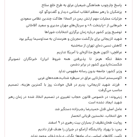
پاسخ چارچوب هماهنگی شیعیان عراق به طرح خلع سلاح
پزشکیان با رهبر معظم انقلاب اسلامی دیدار و گفت‌وگو کرد
جزئیات عملیات مهم ارتش یمن در المخا؛ هلاکت چندین نظامی سعودی
خبرهایی از «پایتخت ۸» و سریال‌های مهران مدیری و سعید آقاخانی
توضیح وزیر کشور درباره زمان برگزاری انتخابات شوراها
شهید لاریجانی برای بازگشت مجریان و هنرمندان به صداوسیما پیگیر بود
کاهش نسبی دمای تهران از سه‌شنبه
عراقچی: اکنون هیچ مذاکره‌ای با آمریکا نداریم
حفظ تنگه هرمز تا پذیرفتن همه شروط ایران/ خبرنگاران تصویرگر
شکست‌ناپذیری کشور در برابر دشمن
وزیر کشور: جامعه بدون رسانه مفهومی ندارد
اکوسیستم استارتاپی عراق در سیطره شتاب‌دهنده‌‌های غربی
فرزند شهید لاریجانی: پدرم در قبال حوادث روز با کمترین هزینه، تصمیم
مناسب می‌گرفت
زینی‌وند: در خصوص قانون حجاب تغییری در تصمیم اتخاذ شده در زمان رهبر
شهید ایجاد نشده است
عامل اصلی قتل حمیدرضا رجب‌زاده دستگیر شد
حق انتخاب، نخستین قربانی انحصار
روایت طحان‌نظیف از بمباران بیت رهبری در ۹ اسفند
یمن: با پهپاد پالایشگاه آرامکو در جیزان را هدف قرار دادیم
تأمین کالاهای اساسی برای ماه‌ها؛ نگرانی درباره ذخایر وجود ندارد