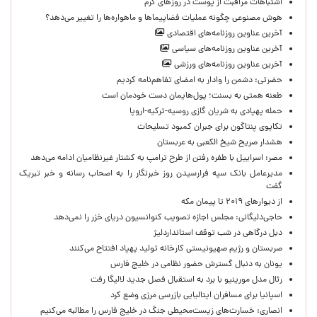
اشتباهات مراقبت از پوست در روزهای گرم
هوش مصنوعی چگونه عملیات فضاپیماها و ماهواره‌ها را تغییر می‌دهد؟
آخرین عناوین روزنامه‌های اقتصادی
آخرین عناوین روزنامه‌های سیاسی
آخرین عناوین روزنامه‌های ورزشی
حضرتی: دشمن را وادار به امضای تفاهم‌نامه کردیم
طعنه همتی به بسنت؛ پول‌هایمان دست خودمان است
حمله پهپادی به شریان گازی روسیه-ترکیه-اروپا
تکاپوی پنتاگون برای جبران کمبود تسلیحات
هشدار صریح شیخ الکعبی به عربستان
مصر: اسراییل با طفره رفتن از طرح ترامپ به کشتار غیرنظامیان ادامه می‌دهد
مدیرعامل بانک سپه فرارسیدن روز خبرنگار را به اصحاب رسانه و خبر تبریک
گفت
از دیوارهای ۲۰۱۹ تا پیمان مکه
حاجی‌دلیگانی: مجلس اجازه تصویب کنوانسیون دریای خزر را نمی‌دهد
دبل درگاهی در شب توقف استانداردلیژ
صربستان و رژیم صهیونیستی کارخانه تولید پهپاد افتتاح می‌کنند
یونان به دنبال گسترش حضور نظامی در خلیج فارس
رئال مدل مورینیو با برد به استقبال فصل جدید لالیگا رفت
اسپانیا برای مسافران ایتالیایی بازرسی مرزی وضع کرد
انصاری: خسارت‌های زیست‌محیطی جنگ در خلیج فارس را مطالبه‌ می‌کنیم