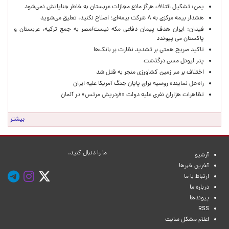
یمن: تشکیل ائتلاف هرگز مانع مجازات عربستان به خاطر جنایاتش نمی‌شود
هشدار بیمه مرکزی به ۸ شرکت بیمه‌ای؛ اصلاح نکنید، تعلیق می‌شوید
فیدان: ایران هدف پیمان دفاعی مکه نیست/مصر به جمع ترکیه، عربستان و
پاکستان می پیوندد
تاکید صریح همتی بر تشدید نظارت بر بانک‌ها
پدر لیونل مسی درگذشت
اختلاف بر سر زمین کشاورزی منجر به قتل شد
راه‌حل نماینده روسیه برای پایان جنگ آمریکا علیه ایران
تظاهرات هزاران نفری علیه دولت «فردریش مرتس» در آلمان
بیشتر
ما را دنبال کنید.
آرشیو
آخرین خبرها
ارتباط با ما
درباره ما
پیوندها
RSS
اعلام مشکل سایت