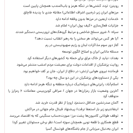
رویترز: تردد کشتی‌ها در تنگه هرمز و باب‌المندب همچنان پایین است
مرزهای ایران زیر ذره‌بین اشراف اطلاعاتی/ مقابله جدی با پدیده قاچاق
خدمات اربعین در مرزها بدون وقفه ادامه دارد
جزئیات فعال‌سازی «کیف پول ایران» اعلام شد
سپاه: ۸ شرور مسلح شاخص و مرتبط گروهک‌های تروریستی دستگیر شدند
آیا هر کس می‌تواند هر سخنی را به رهبر انقلاب نسبت دهد؟
آغاز دور سوم مذاکرات لبنان و رژیم صهیونیستی در رم
مسئله مانایی ایران و اصلاح الگوی توسعه
بغداد: نباید از خاک عراق برای حمله به کشورهای دیگر استفاده کرد
روایت پزشکیان از اقدامات دولت برای معیشت مردم امشب منتشر می‌شود
فرمانده نیروی هوایی ارتش: در دفاع از ایران، جان بر کف خواهیم بود
یکی از دستاوردهای پزشکیان در این دو سال چه بود؟
اسلام‌آباد: رایزنی‌های دیپلماتیک درباره منطقه و تنگه هرمز ادامه دارد
آخرین وضعیت بازار رمزارزها در جهان / صرافی کوین‌بیس معاملات ۶ رمزارز را
متوقف کرد
آلمان صدرنشین حداقل دستمزد اروپا از نظر قدرت خرید شد
اینفانتینو زیر بار استعفا نرفت/ پیشنهاد فینال جام جهانی در مراکش
توقف طولانی کامیون‌ها پشت مرز؛ صورت‌حساب سنگینی که به اقتصاد می‌رسد
قطع همکاری با قلعه نویی همچنان سوژه است/ نظر برخی مسئولان تغییر کرد!
ایران به‌دنبال میزبانی از جام باشگاه‌های فوتسال آسیا