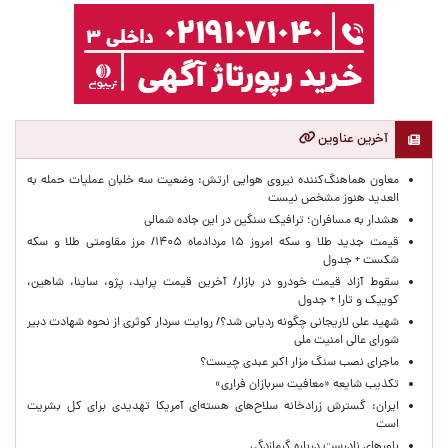
آخرین عناوین
معاون هماهنگ‌کننده نیروی هوایی ارتش: وضعیت سه خلبان عملیات حمله به
العدید هنوز مشخص نیست
هشدار به مسافران؛ ترافیک سنگین در این جاده شمالی
قیمت جدید طلا و سکه امروز ۱۵ مردادماه ۱۴۰۵/ مرز مقاومتی طلا و سکه
شکست + جدول
سقوط آزاد قیمت خودرو در بازار/ آخرین قیمت پراید، پژو، ساینا، شاهین،
کوییک و تارا + جدول
شهید علی لاریجانی چگونه ردیابی شد؟/ روایت سردار کوثری از نحوه شهادت دبیر
شورای عالی امنیت ملی
ماجرای نصب سنگ مزار اکبر عبدی چیست؟
تکذیب شایعه «معافیت سربازان فراری»
ایران: گسترش زرادخانه سلاح‌های هسته‌ای آمریکا تهدیدی برای کل بشریت
است
باورهای نادرست درباره گرمازدگی