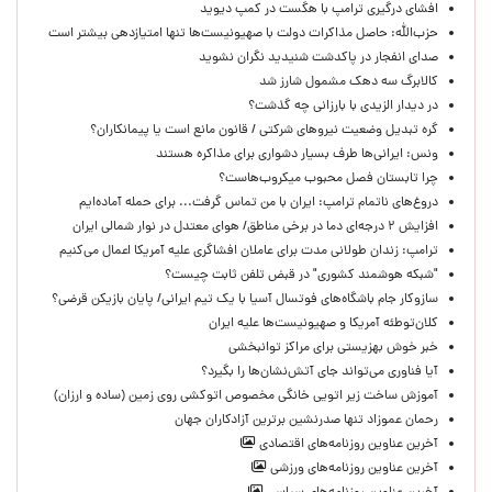
افشای درگیری ترامپ با هگست در کمپ دیوید
حزب‌الله: حاصل مذاکرات دولت با صهیونیست‌ها تنها امتیازدهی‌ بیشتر است
صدای انفجار در پاکدشت شنیدید نگران نشوید
کالابرگ سه دهک مشمول شارز شد
در دیدار الزیدی با بارزانی چه گذشت؟
گره تبدیل وضعیت نیروهای شرکتی / قانون مانع است یا پیمانکاران؟
ونس: ایرانی‌ها طرف بسیار دشواری برای مذاکره هستند
چرا تابستان فصل محبوب میکروب‌هاست؟
دروغ‌های ناتمام ترامپ: ایران با من تماس گرفت... برای حمله آماده‌ایم
افزایش ۲ درجه‌ای دما در برخی مناطق/ هوای معتدل در نوار شمالی ایران
ترامپ: زندان طولانی مدت برای عاملان افشاگری‌ علیه آمریکا اعمال می‌کنیم
"شبکه هوشمند کشوری" در قبض تلفن ثابت چیست؟
سازوکار جام باشگاه‌های فوتسال آسیا با یک تیم ایرانی/ پایان بازیکن قرضی؟
کلان‌توطئه آمریکا و صهیونیست‌ها علیه ایران
خبر خوش بهزیستی برای مراکز توانبخشی
آیا فناوری می‌تواند جای آتش‌نشان‌ها را بگیرد؟
آموزش ساخت زیر اتویی خانگی مخصوص اتوکشی روی زمین (ساده و ارزان)
رحمان عموزاد تنها صدرنشین برترین آزادکاران جهان
آخرین عناوین روزنامه‌های اقتصادی
آخرین عناوین روزنامه‌های ورزشی