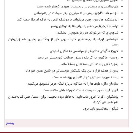
آخرین عناوین روزنامه‌های سیاسی
فارن‌پالیسی: عربستان در بن‌بست راهبردی گرفتار شده است
انهدام باند قاچاق بیش از ۵ میلیون لیتر سوخت در بندرعباس
اندیشکده هادسن: چین می‌تواند با موشک اتمی به خاک آمریکا حمله کند
ترامپ: ترجیح می‌دهم با ایرانی‌‌ها به توافق برسم
فناوری‌ای که می‌تواند هر رمز عبوری را بشکند!
کارشناس اوراسیا: پیامدهای کنوانسیون خزر از واگذاری بحرین هم زیان‌بارتر
است
خروج ناگهانی نتانیاهو از مراسمی به دلایل امنیتی
روسیه: ماکرون به کی‌یف دستور حملات تروریستی می‌دهد
پنجره‌ نقل و انتقالاتی استقلال بسته ماند
یمن از هدف قرار دادن یک نفتکش عربستانی در خلیج عدن خبر داد
رسانه عبری: اسرائیل دچار ناترازی برق شده است
سازمان ملل: طرف‌ها را به مذاکره درباره تنگه هرمز تشویق می‌کنیم
فارن افرز: محور مقاومت دست نخورده باقی مانده است
پزشکیان: اگر تا امروز مانده‌ایم، به‌خاطر مردم نجیب ایران است/ حتی گلایه‌مندان
هم همراهی کردند
فیگو: اینفانتینو باید برود
بیشتر