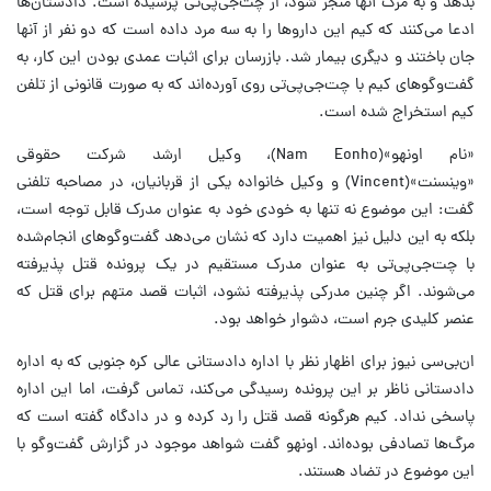
بدهد و به مرگ آنها منجر شود، از چت‌جی‌پی‌تی پرسیده است. دادستان‌ها
ادعا می‌کنند که کیم این داروها را به سه مرد داده است که دو نفر از آنها
جان باختند و دیگری بیمار شد. بازرسان برای اثبات عمدی بودن این کار، به
گفت‌وگوهای کیم با چت‌جی‌پی‌تی روی آورده‌اند که به صورت قانونی از تلفن
کیم استخراج شده است.
«نام اونهو»(Nam Eonho)، وکیل ارشد شرکت حقوقی
«وینسنت»(Vincent) و وکیل خانواده یکی از قربانیان، در مصاحبه تلفنی
گفت: این موضوع نه تنها به خودی خود به عنوان مدرک قابل توجه است،
بلکه به این دلیل نیز اهمیت دارد که نشان می‌دهد گفت‌وگوهای انجام‌شده
با چت‌جی‌پی‌تی به عنوان مدرک مستقیم در یک پرونده قتل پذیرفته
می‌شوند. اگر چنین مدرکی پذیرفته نشود، اثبات قصد متهم برای قتل که
عنصر کلیدی جرم است، دشوار خواهد بود.
ان‌بی‌سی نیوز برای اظهار نظر با اداره دادستانی عالی کره جنوبی که به اداره
دادستانی ناظر بر این پرونده رسیدگی می‌کند، تماس گرفت، اما این اداره
پاسخی نداد. کیم هرگونه قصد قتل را رد کرده و در دادگاه گفته است که
مرگ‌ها تصادفی بوده‌اند. اونهو گفت شواهد موجود در گزارش گفت‌وگو با
این موضوع در تضاد هستند.