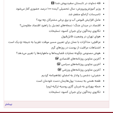
قله دماوند در تابستان سفیدپوش شد!
وزیر آموزش‌وپرورش: سال تحصیلی آینده ۱۰۰ درصد حضوری آغاز می‌شود
تاسیسات آرامکو منفجر شد
عامل افزایش قبوض آب و برق برخی مشترکان چه بود؟
اقتصاد در میدان جنگ؛ نسخه‌های تعدیل یا راهبرد اقتصاد مقاومتی؟
تکاپوی پنتاگون برای جبران کمبود تسلیحات
هوای تهران در وضعیت قابل‌قبول
عراقچی: مذاکرات با عمان برای تعیین مسیر موقت تقریبا به نتیجه نزدیک است
اشتباهات مراقبت از پوست در روزهای گرم
هوش مصنوعی چگونه عملیات فضاپیماها و ماهواره‌ها را تغییر می‌دهد؟
آخرین عناوین روزنامه‌های اقتصادی
آخرین عناوین روزنامه‌های سیاسی
آخرین عناوین روزنامه‌های ورزشی
حضرتی: دشمن را وادار به امضای تفاهم‌نامه کردیم
طعنه همتی به بسنت؛ پول‌هایمان دست خودمان است
حمله پهپادی به شریان گازی روسیه-ترکیه-اروپا
تکاپوی پنتاگون برای جبران کمبود تسلیحات
بیشتر