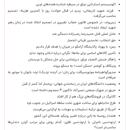
اکوسیستم استارتاپی عراق در سیطره شتاب‌دهنده‌‌های غربی
فرزند شهید لاریجانی: پدرم در قبال حوادث روز با کمترین هزینه، تصمیم
مناسب می‌گرفت
زینی‌وند: در خصوص قانون حجاب تغییری در تصمیم اتخاذ شده در زمان رهبر
شهید ایجاد نشده است
عامل اصلی قتل حمیدرضا رجب‌زاده دستگیر شد
حق انتخاب، نخستین قربانی انحصار
یمن: با پهپاد پالایشگاه آرامکو در جیزان را هدف قرار دادیم
تأمین کالاهای اساسی برای ماه‌ها؛ نگرانی درباره ذخایر وجود ندارد
راهکار جنبش النجباء عراق، دیپلماسی برای حل مشکل با عربستان
ویتکاف و کوشنر «ممکن است» به مسکو بروند
صدورگواهینامه موتورسیکلت برای زنان؛ در آینده نزدیک/ تردد بانوان با موتور به‌
صرفه‌تر است
وضعیت دانشگاه‌های ایران در رتبه‌بندی جهانی؛ پرشمار اما کمتر از قبل
حریق در شهرک صنعتی نصیرآباد تاکنون ۴ مصدوم داشته است
کالابرگ در فروشگاه‌های بزرگ هم از کار افتاد
طرح نتانیاهو برای ساخت شهری تحت سلطه اسرائیل در جنوب غزه
آمریکا از طریق ترکیه تسلیحات و مهمات به اوکراین می‌فرستد
هشدار روسیه به ژاپن درباره تغییر رویکرد هسته‌ای این کشور
ارتودنسی نامرئی یا ارتودنسی فلزی؛ کدام روش برای مرتب کردن دندان‌ها
مناسب‌تر است؟