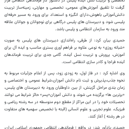
تخصصی و تربیت نسل آینده پلیس در دستور کار فرماندهی انتظامی قرار
گرفت تا تلفیق آموزش‌های عمومی، تخصصی و مهارتی، زمینه‌ساز تربیت
دانش‌آموزانی باهوش،دارای انگیزه و استعداد برای ورود به مسیر حرفه‌ای
پلیسی شود و دبیرستان های پلیس درگاهی برای نوجوانان و جوانان علاقه
مند ورود به سازمان انتظامی و پلیس باشد.
حمیدی بیان کرد: از طرفی، راه‌اندازی دبیرستان های پلیس به صورت
«شبانه روزی» به نوعی علاوه بر فراهم آوری بستری مناسب و ایده آل برای
آموزش، پرورش و تربیت نسل آینده، گامی جدی برای تربیت فرماندهان
آینده فراجا و کادر سازی انتظامی است.
وی اشاره کرد : در فاز اول، به زودی زود، پس از اعلام جزئیات مربوط به
نحوه جذب،پذیرش و ثبت نام دانش آموزان،شرایط عمومی و اختصاصی و
زمان بندی مراحل گزینش، از بین داوطلبان ورود به دبیرستان های پلیس،
«برترین ها» برگزیده می شوند و دانش آموزان«پسر» حائز شرایط می توانند
تحصیلات خود را در این مراکز از مقطع دوم متوسطه در سه رشته ریاضی و
فیزیک، علوم تجربی و علوم انسانی (البته با تخصیص سهمیه های متفاوت
در هر رشته ) آغاز کنند.
حمیدی یادآور شد: در واقع ؛ فرماندهی انتظامی جمهوری اسلامی ایران،