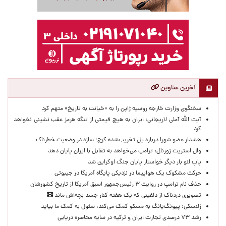
آخرین عناوین
سخنگوی وزارت خارجه روسیه ژاپن را به «خیانت به تاریخ» متهم کرد
آیت الله آملی لاریجانی: ایران به هیچ قیمتی از تنگه هرمز عقب نشینی نخواهد
کرد
هشدار عضو شورا درباره پل تخریب‌شده کرج؛ سازه در وضعیت خطرناک
وال‌ استریت ژورنال: ترامپ می‌خواهد به تقابل با ایران پایان دهد
پاپ لئو بار دیگر خواستار پایان جنگ اوکراین شد
حرکت مشکوک یک هواپیما در نزدیکی پایگاه آمریکا در جیبوتی
حذف نام ترامپ در روایت ۳ رئیس‌جمهور اسبق آمریکا از تاریخ کشورشان
تصویری دردناک از دلفینی که یک هفته کنار جسد بچه‌اش ماند
زلنسکی: پیونگ‌یانگ به مسکو کمک می‌کند، سئول به کمک ما بیاید
رشد ۷۳ درصدی تجارت ایران و ترکیه در سایه محاصره دریایی