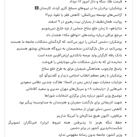
قیمت طلا، سکه و دلار امروز ۱۸ مرداد
پزشکیان: برادران ما در نیروهای مسلح کاری کردند کارستان
آژانس‌های توسعه بین‌المللی؛ کاهش فقر یا نفوذ نرم؟!
روایت طحان‌نظیف از بمباران بیت رهبری در ۹ اسفند
نتانیاهو: تا زمان خلع سلاح حماس از غزه خارج نمی‌شویم
مرجع عراقی درباره پیامدهای «توافق مکه» هشدار داد
پزشکیان: دشمن کسانی را ترور می‌کنند که گره‌گشای مشکلات جامعه ما هستند
روس‌اتم: در حال بازگرداندن متخصصان به نیروگاه هسته‌ای بوشهر هستیم
بانک رفاه کارگران وارد عرصه بانکداری ارزش‌آفرین شده است
نماینده ای که به دلیل مشکلات مالی موبایلش را فروخت
پاسخ چارچوب هماهنگی شیعیان عراق به طرح خلع سلاح
پزشکیان با رهبر معظم انقلاب اسلامی دیدار و گفت‌وگو کرد
جزئیات عملیات مهم ارتش یمن در المخا؛ هلاکت چندین نظامی سعودی
خبرهایی از «پایتخت ۸» و سریال‌های مهران مدیری و سعید آقاخانی
توضیح وزیر کشور درباره زمان برگزاری انتخابات شوراها
شهید لاریجانی برای بازگشت مجریان و هنرمندان به صداوسیما پیگیر بود
کاهش نسبی دمای تهران از سه‌شنبه
عراقچی: اکنون هیچ مذاکره‌ای با آمریکا نداریم
حفظ تنگه هرمز تا پذیرفتن همه شروط ایران/ خبرنگاران تصویرگر
شکست‌ناپذیری کشور در برابر دشمن
وزیر کشور: جامعه بدون رسانه مفهومی ندارد