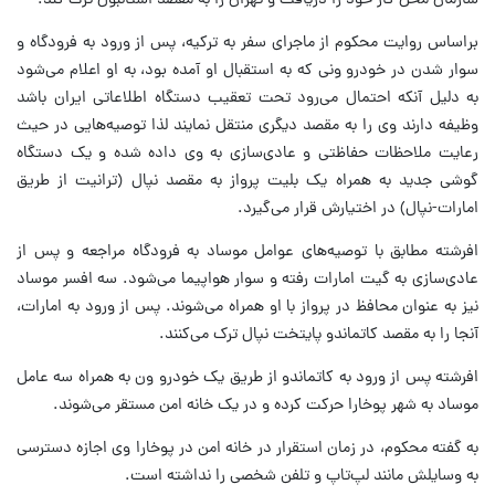
سازمان محل کار خود را دریافت و تهران را به مقصد استانبول ترک کند.
براساس روایت محکوم از ماجرای سفر به ترکیه، پس از ورود به فرودگاه و
سوار شدن در خودرو ونی که به استقبال او آمده بود، به او اعلام می‌شود
به دلیل آنکه احتمال می‌رود تحت تعقیب دستگاه اطلاعاتی ایران باشد
وظیفه دارند وی را به مقصد دیگری منتقل نمایند لذا توصیه‌هایی در حیث
رعایت ملاحظات حفاظتی و عادی‌سازی به وی داده شده و یک دستگاه
گوشی جدید به همراه یک بلیت پرواز به مقصد نپال (ترانیت از طریق
امارات-نپال) در اختیارش قرار می‌گیرد.
افرشته مطابق با توصیه‌های عوامل موساد به فرودگاه مراجعه و پس از
عادی‌سازی به گیت امارات رفته و سوار هواپیما می‌شود. سه افسر موساد
نیز به عنوان محافظ در پرواز با او همراه می‌شوند. پس از ورود به امارات،
آنجا را به مقصد کاتماندو پایتخت نپال ترک می‌کنند.
افرشته پس از ورود به کاتماندو از طریق یک خودرو ون به همراه سه عامل
موساد به شهر پوخارا حرکت کرده و در یک خانه امن مستقر می‌شوند.
به گفته محکوم، در زمان استقرار در خانه امن در پوخارا وی اجازه دسترسی
به وسایلش مانند لپ‌تاپ و تلفن شخصی را نداشته است.