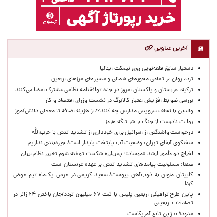
آخرین عناوین
دستیار سابق قلعه‌نویی روی نیمکت ایتالیا
تردد روان در تمامی محورهای شمالی و مسیرهای مرزهای اربعین
ترکیه، عربستان و پاکستان امروز در جده توافقنامه نظامی مشترک امضا می‌کنند
بررسی ضوابط افزایش اعتبار کالابرگ در نشست وزرای اقتصاد و کار
والدین با تخلف سرویس مدارس چه کنند؟/ از هزینه اضافه تا معطلی دانش‌آموز
روایت نادرست از جنگ بر سَر تنگه هرمز
درخواست واشنگتن از اسرائیل برای خودداری از تشدید تنش با حزب‌الله
سخنگوی آبفای تهران: وضعیت آب پایتخت پایدار است/ جیره‌بندی نداریم
اخراج دو مأمور ارشد «موساد»؛ پس‌لرزه شکست توطئه شوم تغییر نظام ایران
صنعا: مسئولیت پیامدهای تشدید تنش بر عهده عربستان است
کاپیتان ملوان به ذوب‌آهن پیوست/ سعید کریمی در عرض یک‌ماه تیم عوض
کرد!
پایان طرح ترافیکی اربعین پلیس با ثبت ۶۷ میلیون تردد/جان باختن ۲۴ زائر در
تصادفات اربعینی
مدودف: ژاپن تابع آمریکاست