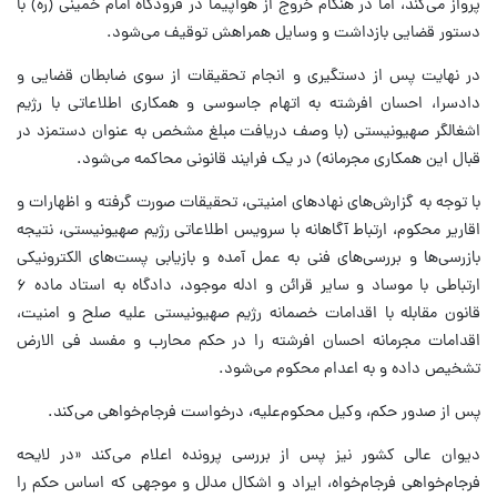
پرواز می‌کند، اما در هنگام خروج از هواپیما در فرودگاه امام خمینی (ره) با
دستور قضایی بازداشت و وسایل همراهش توقیف می‌شود.
در نهایت پس از دستگیری و انجام تحقیقات از سوی ضابطان قضایی و
دادسرا، احسان افرشته به اتهام جاسوسی و همکاری اطلاعاتی با رژیم
اشغالگر صهیونیستی (با وصف دریافت مبلغ مشخص به عنوان دستمزد در
قبال این همکاری مجرمانه) در یک فرایند قانونی محاکمه می‌شود.
با توجه به گزارش‌های نهادهای امنیتی، تحقیقات صورت گرفته و اظهارات و
اقاریر محکوم، ارتباط آگاهانه با سرویس اطلاعاتی رژیم صهیونیستی، نتیجه
بازرسی‌ها و بررسی‌های فنی به عمل آمده و بازیابی پست‌های الکترونیکی
ارتباطی با موساد و سایر قرائن و ادله موجود، دادگاه به استاد ماده ۶
قانون مقابله با اقدامات خصمانه رژیم صهیونیستی علیه صلح و امنیت،
اقدامات مجرمانه احسان افرشته را در حکم محارب و مفسد فی الارض
تشخیص داده و به اعدام محکوم می‌شود.
پس از صدور حکم، وکیل محکوم‌علیه، درخواست فرجام‌خواهی می‌کند.
دیوان عالی کشور نیز پس از بررسی پرونده اعلام می‌کند «در لایحه
فرجام‌خواهی فرجام‌خواه، ایراد و اشکال مدلل و موجهی که اساس حکم را