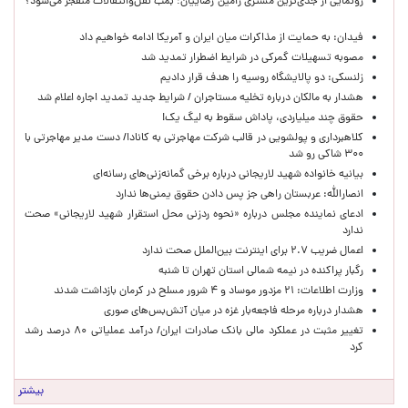
رونمایی از جدی‌ترین مشتری رامین رضاییان؛ بمب نقل‌وانتقالات منفجر می‌شود؟
فیدان: به حمایت از مذاکرات میان ایران و آمریکا ادامه خواهیم داد
مصوبه تسهیلات گمرکی در شرایط اضطرار تمدید شد
زلنسکی: دو پالایشگاه روسیه را هدف قرار دادیم
هشدار به مالکان درباره تخلیه مستاجران / شرایط جدید تمدید اجاره اعلام شد
حقوق چند میلیاردی، پاداش سقوط به لیگ یک!
کلاهبرداری و پولشویی در قالب شرکت مهاجرتی به کانادا/ دست مدیر مهاجرتی با
۳۰۰ شاکی رو شد
بیانیه خانواده شهید لاریجانی درباره برخی گمانه‌زنی‌های رسانه‌ای
انصارالله: عربستان راهی جز پس دادن حقوق یمنی‌ها ندارد
ادعای نماینده مجلس درباره «نحوه ردزنی محل استقرار شهید لاریجانی» صحت
ندارد
اعمال ضریب ۲.۷ برای اینترنت بین‌الملل صحت ندارد
رگبار پراکنده در نیمه شمالی استان تهران تا شنبه
وزارت اطلاعات: ۲۱ مزدور موساد و ۴ شرور مسلح در کرمان بازداشت شدند
هشدار درباره مرحله فاجعه‌بار غزه در میان آتش‌بس‌های صوری
تغییر مثبت در عملکرد مالی بانک صادرات ایران/ درآمد عملیاتی ۸۰ درصد رشد
کرد
بیشتر