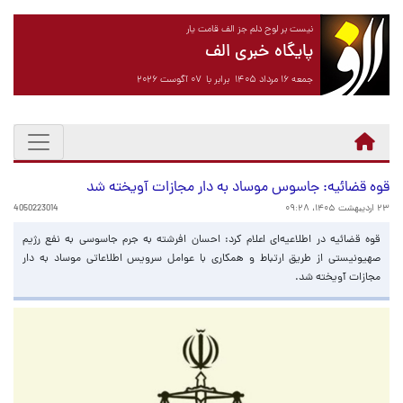
نیست بر لوح دلم جز الف قامت یار
پایگاه خبری الف
جمعه ۱۶ مرداد ۱۴۰۵ برابر با ۰۷ آگوست ۲۰۲۶
قوه قضائیه: جاسوس موساد به دار مجازات آویخته شد
۲۳ اردیبهشت ۱۴۰۵، ۰۹:۲۸
4050223014
قوه قضائیه در اطلاعیه‌ای اعلام کرد: احسان افرشته به جرم جاسوسی به نفع رژیم
صهیونیستی از طریق ارتباط و همکاری با عوامل سرویس اطلاعاتی موساد به دار
مجازات آویخته شد.