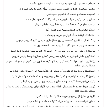
ضرغامی: تغییر ریل، عین بصیرت است؛ فرصت سوزی نکنیم
محسن رضایی: اجازه باز شدن مسیر دوم در تنگه هرمز را نخواهیم داد
تکذیب اصابت و انفجار در قشم و بندرعباس
ادعای جدید رئیس دولت تروریستی آمریکا: تنگه هرمز باز است
ترامپ: فکر می‌کنم جنگ با ایران خیلی زود پایان می‌یابد
آمریکا تحریم‌های جدیدی علیه کوبا اعمال کرد
احتمالات آینده جنگ ایران و آمریکا چیست ؟
بانک تجارت، تأمین‌کننده مالی پروژه بازسازی فازهای ۴ و ۵ پارس جنوبی
توسعه فناوری، مسیر رقابت‌پذیری صنعت قطعه‌سازی است
یونیفل: ارتش اسرائیل در یک روز ۱۱۳ توپ به جنوب لبنان شلیک کرده است
دستگیری عامل توهین به زائران اربعین در فضای مجازی توسط پلیس قزوین
پزشکیان: باید افراد کارآمدتر را به کار گرفت/ کاری می کنیم در معیشت مردم
مشکلی پیش نیاید
آسوشیتدپرس: صدها نظامی آمریکایی در جنگ علیه ایران ضربه مغزی شده‌اند
پاسخ قالیباف به ترامپ: واقعیت‌ها را بپذیرید و به تعهدات خود عمل کنید
پایان بی‌نتیجه مذاکرات دولت لبنان و رژیم صهیونیستی در رم ایتالیا
فوری؛ شرط جدید بازنشستگی اعلام شد/ این افراد برای بازنشستگی باید ۵ سال
بیشتر خدمت کنند
کاپیتان سابق از پرسپولیسی‌ها حلالیت طلبید + عکس
ادعای شبکه «الحدث» درباره ایجاد گذرگاه موقت در تنگه هرمز