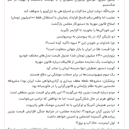
یحیی سریع: مواضع مزدوران سعودی را با موشک بالستیک و پهپاد در هم
شکستیم
حزب‌الله: دولت لبنان مذاکرات و امتیازدهی به تل‌آویو را متوقف کند
عجیب اما واقعی:رقم فسخ قرارداد رضاییان با استقلال فقط ۱۰۰میلیون تومان!
اصلاح قانون مهریه به دستورکار مجلس بازگشت
این خوراکی‌ها را بخورید تا آلزایمر نگیرید
دو بازیکن آزاد در راه پیوستن به پرسپولیس
چرا خداوند بر خوردن این ۳ میوه تأکید کرده است؟!
چرا قیمت طلا در ایران با بازار جهانی متفاوت است؟
پژوپارس ۶۴۰ میلیون تومان شد/ جدول قیمت مدل‌های مختلف خودرو
درخواست یک نماینده مجلس از قالیباف درباره قانون مهریه
کویت دستور تعطیلی تنها مدرسه ایرانی را صادر کرد
یک‌ سوم صهیونیست‌ها در برابر حملات موشکی بی دفاع هستند
پزشکیان: مشروطه نقطه عطف بیداری و آزادی‌خواهی ملت ایران بود/ مشروطه
نخستین تجربه نظام پارلمانی و قانون‌گرایی را در خاورمیانه بود
مردم درباره قیمت بنزین چه می‌گویند؟/ این رقم برای قیمت بنزین منطقی است
توافق هرمز در حال شکل‌گیری است؛ اما نه توافقی که ترامپ می‌خواست
دردسر همزمان آمریکا و اوکراین با ته کشیدن موشک های پاتریوت
آیا بنزین گران می‌شود؟/ نماینده مجلس: در شرایط جنگی افزایش قیمت بنزین
پیامدهای گسترده اجتماعی و امنیتی خواهد داشت
اول اینترنت، حالا آب و برق؟!