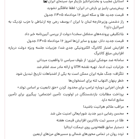
استایل عجیب و بحث‌برانگیز بازیگر مرد سینمای ایران
پیش‌بینی پاییز پر بارش در ایران؛ لطفا غافلگیر نشوید
قیمت جدید طلا و سکه امروز ۱۶ مردادماه ۱۴۰۵/ جدول
راز دشمنی وزیرخارجه لبنان با ایران / یوسف رجی چه ارتباطی با حزب نزدیک به
اسرائیل دارد؟
بلاتکلیفی پرونده‌های مشاغل سخت/ دولت از بررسی آیین‌نامه خبر داد
قیمت جدید دلار، یورو و سایر ارزها امروز ۱۶ مردادماه ۱۴۰۵/ جدول
افزایش اعتبار کالابرگ الکترونیکی جدی شد/ جزییات جلسه ویژه دولت درباره
افزایش مبلغ کالابرگ
سامانه ضد موشکی لیزری؛ از بلوف سیاسی تا واقعیت میدانی
جزئیات ثبت ادعا، تهیه نقشه UTM و ارائه مادر سند اعلام شد
تلگراف: جنگ علیه ایران ممکن است به یکی از اشتباهات تاریخ تبدیل شود
خطر پنهان التهاب لثه برای استخوان‌ها
فرمان اجرایی دوباره ترامپ برای محدود کردن «حق تابعیت بر اساس تولد»
پرداخت مطالبات بازنشستگان در اولویت تأمین اجتماعی؛ پیگیری برای تأمین
منابع ادامه دارد
مراقب علائم هپاتیت باشید!
محسن رضایی دبیر جدید شورایعالی امنیت ملی شد
طلا در مسیر ثبت بالاترین افزایش قیمت هفته
دستیار سابق قلعه‌نویی روی نیمکت ایتالیا
تردد روان در تمامی محورهای شمالی و مسیرهای مرزهای اربعین