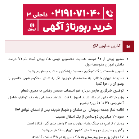
آخرین عناوین
صدور بیش از ۹۰ درصد هدایت تحصیلی نهمی ها/ پیش ثبت نام ۷۰ درصد
دانش اموزان متوسطه اول
آخرین قسمت از گفت‌وگوی مسعود پزشکیان امشب پخش می‌شود
نماینده تهران خطاب به محمدباقر خرازی: اگر به شلاق محکوم شوی حاضرم با
وضو آن را اجرا کنم!
توضیح خبرگزاری فارس درباره خبر انتصاب محسن رضایی به دبیری شعام
وزیر خزانه داری آمریکا: شاید امروز یا فردا، شاهد دستیابی به یک توافق، شامل
آتش‌بس ۳۰ تا ۶۰ روزه باشیم
اقامه نماز جمعه اردوغان، بن ‌سلمان و شهباز شریف پس از امضای توافق
سود ۷۰ میلیاردی ذوب‌آهن از یک انتقال عجیب
رویترز: ترامپ در جنگ علیه ایران بر سر ۲ راهی بدی گیر افتاده است
رگبار و رعدوبرق در راه شمال کشور؛ تهران خنک‌تر می‌شود
۱۷ تجاوز رژیم صهیونیستی به خاک سوریه در ۴۸ ساعت گذشته