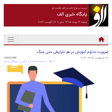
نیست بر لوح دلم جز الف قامت یار
پایگاه خبری الف
جمعه ۱۶ مرداد ۱۴۰۵ برابر با ۰۷ آگوست ۲۰۲۶
ضرورت تداوم آموزش در هر شرایطی حتی جنگ
۲۲ اردیبهشت ۱۴۰۵، ۲۱:۲۶
4050222096
۳ نظر، ۰ در صف انتشار و ۰ تکراری یا غیرقابل انتشار