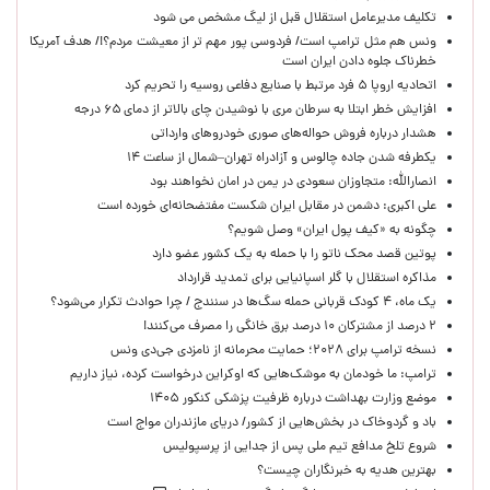
تکلیف مدیرعامل استقلال قبل از لیگ مشخص می شود
ونس هم مثل ترامپ است/ فردوسی پور مهم تر از معیشت مردم؟!/ هدف آمریکا
خطرناک جلوه دادن ایران است
اتحادیه اروپا ۵ فرد مرتبط با صنایع دفاعی روسیه را تحریم کرد
افزایش خطر ابتلا به سرطان مری با نوشیدن چای بالاتر از دمای ۶۵ درجه
هشدار درباره فروش حواله‌های صوری خودروهای وارداتی
یکطرفه شدن جاده چالوس و آزادراه تهران–شمال از ساعت ۱۴
انصارالله: متجاوزان سعودی در یمن در امان نخواهند بود
علی اکبری: دشمن در مقابل ایران شکست مفتضحانه‌ای خورده است
چگونه به «کیف پول ایران» وصل شویم؟
پوتین قصد محک ناتو را با حمله به یک کشور عضو دارد
مذاکره استقلال با گلر اسپانیایی برای تمدید قرارداد
یک ماه، ۴ کودک قربانی حمله سگ‌ها در سنندج / چرا حوادث تکرار می‌شود؟
۲ درصد از مشترکان ۱۰ درصد برق خانگی را مصرف می‌کنند!
نسخه ترامپ برای ۲۰۲۸؛ حمایت محرمانه از نامزدی جی‌دی ونس
ترامپ: ما خودمان به موشک‌هایی که اوکراین درخواست کرده، نیاز داریم
موضع وزارت بهداشت درباره ظرفیت پزشکی کنکور ۱۴۰۵
باد و گردوخاک در بخش‌هایی از کشور/ دریای مازندران مواج است
شروع تلخ مدافع تیم ملی پس از جدایی از پرسپولیس
بهترین هدیه به خبرنگاران چیست؟