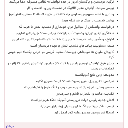
ترکیه، عربستان و پاکستان امروز در جده توافقنامه نظامی مشترک امضا می‌کنند
بررسی ضوابط افزایش اعتبار کالابرگ در نشست وزرای اقتصاد و کار
والدین با تخلف سرویس مدارس چه کنند؟/ از هزینه اضافه تا معطلی دانش‌آموز
روایت نادرست از جنگ بر سَر تنگه هرمز
درخواست واشنگتن از اسرائیل برای خودداری از تشدید تنش با حزب‌الله
سخنگوی آبفای تهران: وضعیت آب پایتخت پایدار است/ جیره‌بندی نداریم
اخراج دو مأمور ارشد «موساد»؛ پس‌لرزه شکست توطئه شوم تغییر نظام ایران
صنعا: مسئولیت پیامدهای تشدید تنش بر عهده عربستان است
کاپیتان ملوان به ذوب‌آهن پیوست/ سعید کریمی در عرض یک‌ماه تیم عوض
کرد!
پایان طرح ترافیکی اربعین پلیس با ثبت ۶۷ میلیون تردد/جان باختن ۲۴ زائر در
تصادفات اربعینی
مدودف: ژاپن تابع آمریکاست
ضرغامی: تغییر ریل، عین بصیرت است؛ فرصت سوزی نکنیم
محسن رضایی: اجازه باز شدن مسیر دوم در تنگه هرمز را نخواهیم داد
تکذیب اصابت و انفجار در قشم و بندرعباس
ادعای جدید رئیس دولت تروریستی آمریکا: تنگه هرمز باز است
ترامپ: فکر می‌کنم جنگ با ایران خیلی زود پایان می‌یابد
آمریکا تحریم‌های جدیدی علیه کوبا اعمال کرد
بیشتر