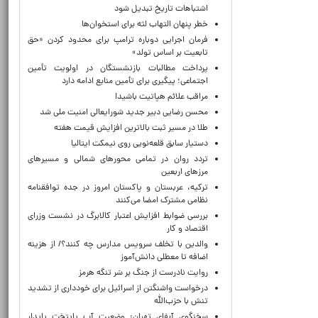
اشتباهات تاریخ تبدیل شود
خطر پنهان التهاب لثه برای استخوان‌ها
فرمان اجرایی دوباره ترامپ برای محدود کردن «حق
تابعیت بر اساس تولد»
پرداخت مطالبات بازنشستگان در اولویت تأمین
اجتماعی؛ پیگیری برای تأمین منابع ادامه دارد
مراقب علائم هپاتیت باشید!
محسن رضایی دبیر جدید شورایعالی امنیت ملی شد
طلا در مسیر ثبت بالاترین افزایش قیمت هفته
دستیار سابق قلعه‌نویی روی نیمکت ایتالیا
تردد روان در تمامی محورهای شمالی و مسیرهای
مرزهای اربعین
ترکیه، عربستان و پاکستان امروز در جده توافقنامه
نظامی مشترک امضا می‌کنند
بررسی ضوابط افزایش اعتبار کالابرگ در نشست وزرای
اقتصاد و کار
والدین با تخلف سرویس مدارس چه کنند؟/ از هزینه
اضافه تا معطلی دانش‌آموز
روایت نادرست از جنگ بر سَر تنگه هرمز
درخواست واشنگتن از اسرائیل برای خودداری از تشدید
تنش با حزب‌الله
سخنگوی آبفای تهران: وضعیت آب پایتخت پایدار