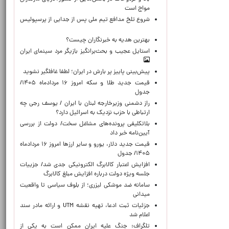
مواج است
شروع تلخ مدافع تیم ملی پس از جدایی از پرسپولیس
بهترین هدیه به خبرنگاران چیست؟
استایل عجیب و بحث‌برانگیز بازیگر مرد سینمای ایران
پیش‌بینی پاییز پر بارش در ایران؛ لطفا غافلگیر نشوید
قیمت جدید طلا و سکه امروز ۱۶ مردادماه ۱۴۰۵/
جدول
راز دشمنی وزیرخارجه لبنان با ایران / یوسف رجی چه
ارتباطی با حزب نزدیک به اسرائیل دارد؟
بلاتکلیفی پرونده‌های مشاغل سخت/ دولت از بررسی
آیین‌نامه خبر داد
قیمت جدید دلار، یورو و سایر ارزها امروز ۱۶ مردادماه
۱۴۰۵/ جدول
افزایش اعتبار کالابرگ الکترونیکی جدی شد/ جزییات
جلسه ویژه دولت درباره افزایش مبلغ کالابرگ
سامانه ضد موشکی لیزری؛ از بلوف سیاسی تا واقعیت
میدانی
جزئیات ثبت ادعا، تهیه نقشه UTM و ارائه مادر سند
اعلام شد
تلگراف: جنگ علیه ایران ممکن است به یکی از