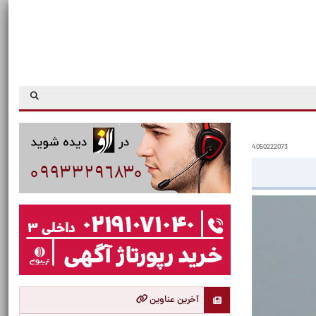
4050222073
آخرین عناوین