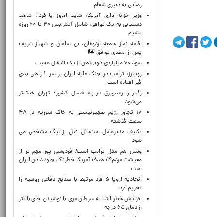
رضایی به دبیری شعام
وزیر خزانه داری آمریکا: شاید امروز یا فردا، شاهد
دستیابی به یک توافق، شامل آتش‌بس ۳۰ تا ۶۰ روزه
باشیم
اقامه نماز جمعه اردوغان، بن ‌سلمان و شهباز شریف
پس از امضای توافق
سود ۷۰ میلیاردی ذوب‌آهن از یک انتقال عجیب
رویترز: ترامپ در جنگ علیه ایران بر سر ۲ راهی بدی
گیر افتاده است
رگبار و رعدوبرق در راه شمال کشور؛ تهران خنک‌تر
می‌شود
۱۷ تجاوز رژیم صهیونیستی به خاک سوریه در ۴۸
ساعت گذشته
تکلیف مدیرعامل استقلال قبل از لیگ مشخص می
شود
ونس هم مثل ترامپ است/ فردوسی پور مهم تر از
معیشت مردم؟!/ هدف آمریکا خطرناک جلوه دادن ایران
است
اتحادیه اروپا ۵ فرد مرتبط با صنایع دفاعی روسیه را
تحریم کرد
افزایش خطر ابتلا به سرطان مری با نوشیدن چای بالاتر
از دمای ۶۵ درجه