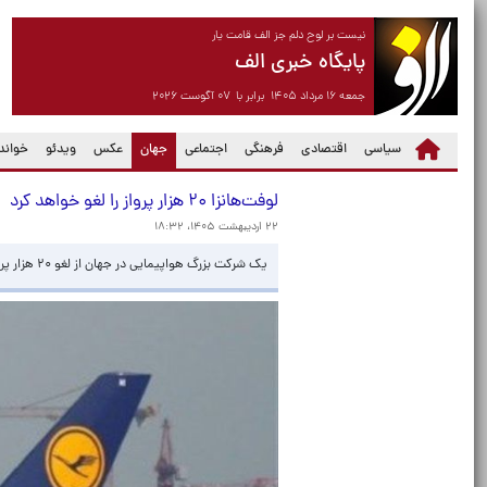
نیست بر لوح دلم جز الف قامت یار
پایگاه خبری الف
جمعه ۱۶ مرداد ۱۴۰۵ برابر با ۰۷ آگوست ۲۰۲۶
(current)
سیاسی
اقتصادی
فرهنگی
اجتماعی
جهان
عکس
ویدئو
خواندن
لوفت‌هانزا ۲۰ هزار پرواز را لغو خواهد کرد
۲۲ اردیبهشت ۱۴۰۵، ۱۸:۳۲
یک شرکت بزرگ هواپیمایی در جهان از لغو ۲۰ هزار پرواز در نتیجه پیامدهای جنگ تروریستی علیه ایران خبر داد.