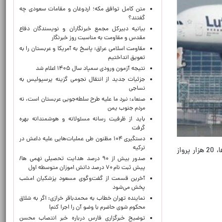
متن کامل توافق مکه؛ اردوغان و مقامات سعودی چه
گفتند؟
بیانیه دبیرکل مجمع خبرنگاران و نویسندگان دفاع
مقدس و مقاومت به مناسبت روز خبرنگار
مقاومت اسلامی عراق: پاسخ به آمریکا و عربستان را به
تعویق انداختیم
نتیجه آزمون ورودی سمپاد سال ۱۴۰۵ اعلام شد
جزئیات جدید از انتقال نجومی گزینه پرسپولیس به
نساجی
صنعاء: نبرد ما علیه طرح سلطه‌جویی عربستان است، نه
مردم جنوب یمن
باید از ظرفیت رسانه مسئولانه و هوشمندانه بهره
گرفت
دستگیری ۱۰۴ مظنون طی عملیات‌هایی علیه داعش در
ترکیه
به گزارش تسنیم،‌ گروه هواپیمایی لوفت‌هانزا اعلام کرده است که قصد دارد به عنوان بخشی از اقدامات صرفه‌جویی در هزینه‌ها، 20 هزار پرواز
صدور بیش از ۹۰ درصد هدایت تحصیلی نهمی ها/
پیش ثبت نام ۷۰ درصد دانش اموزان متوسطه اول
آخرین قسمت از گفت‌وگوی مسعود پزشکیان امشب
پخش می‌شود
نماینده تهران خطاب به محمدباقر خرازی: اگر به شلاق
محکوم شوی حاضرم با وضو آن را اجرا کنم!
توضیح خبرگزاری فارس درباره خبر انتصاب محسن