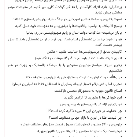
دستگیری عامل توهین به زائران اربعین در فضای مجازی توسط پلیس قزوین
پزشکیان: باید افراد کارآمدتر را به کار گرفت/ کاری می کنیم در معیشت مردم
مشکلی پیش نیاید
آسوشیتدپرس: صدها نظامی آمریکایی در جنگ علیه ایران ضربه مغزی شده‌اند
پاسخ قالیباف به ترامپ: واقعیت‌ها را بپذیرید و به تعهدات خود عمل کنید
پایان بی‌نتیجه مذاکرات دولت لبنان و رژیم صهیونیستی در رم ایتالیا
فوری؛ شرط جدید بازنشستگی اعلام شد/ این افراد برای بازنشستگی باید ۵ سال
بیشتر خدمت کنند
کاپیتان سابق از پرسپولیسی‌ها حلالیت طلبید + عکس
ادعای شبکه «الحدث» درباره ایجاد گذرگاه موقت در تنگه هرمز
یحیی سریع: مواضع مزدوران سعودی را با موشک بالستیک و پهپاد در هم
شکستیم
حزب‌الله: دولت لبنان مذاکرات و امتیازدهی به تل‌آویو را متوقف کند
عجیب اما واقعی:رقم فسخ قرارداد رضاییان با استقلال فقط ۱۰۰میلیون تومان!
اصلاح قانون مهریه به دستورکار مجلس بازگشت
این خوراکی‌ها را بخورید تا آلزایمر نگیرید
دو بازیکن آزاد در راه پیوستن به پرسپولیس
چرا خداوند بر خوردن این ۳ میوه تأکید کرده است؟!
چرا قیمت طلا در ایران با بازار جهانی متفاوت است؟
پژوپارس ۶۴۰ میلیون تومان شد/ جدول قیمت مدل‌های مختلف خودرو
درخواست یک نماینده مجلس از قالیباف درباره قانون مهریه