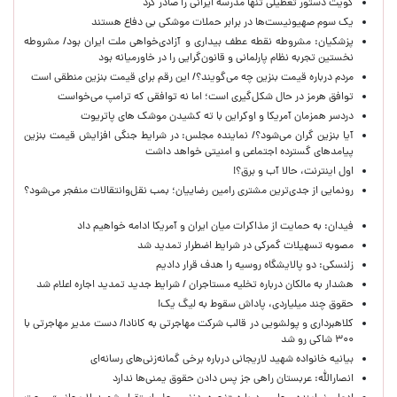
کویت دستور تعطیلی تنها مدرسه ایرانی را صادر کرد
یک‌ سوم صهیونیست‌ها در برابر حملات موشکی بی دفاع هستند
پزشکیان: مشروطه نقطه عطف بیداری و آزادی‌خواهی ملت ایران بود/ مشروطه
نخستین تجربه نظام پارلمانی و قانون‌گرایی را در خاورمیانه بود
مردم درباره قیمت بنزین چه می‌گویند؟/ این رقم برای قیمت بنزین منطقی است
توافق هرمز در حال شکل‌گیری است؛ اما نه توافقی که ترامپ می‌خواست
دردسر همزمان آمریکا و اوکراین با ته کشیدن موشک های پاتریوت
آیا بنزین گران می‌شود؟/ نماینده مجلس: در شرایط جنگی افزایش قیمت بنزین
پیامدهای گسترده اجتماعی و امنیتی خواهد داشت
اول اینترنت، حالا آب و برق؟!
رونمایی از جدی‌ترین مشتری رامین رضاییان؛ بمب نقل‌وانتقالات منفجر می‌شود؟
فیدان: به حمایت از مذاکرات میان ایران و آمریکا ادامه خواهیم داد
مصوبه تسهیلات گمرکی در شرایط اضطرار تمدید شد
زلنسکی: دو پالایشگاه روسیه را هدف قرار دادیم
هشدار به مالکان درباره تخلیه مستاجران / شرایط جدید تمدید اجاره اعلام شد
حقوق چند میلیاردی، پاداش سقوط به لیگ یک!
کلاهبرداری و پولشویی در قالب شرکت مهاجرتی به کانادا/ دست مدیر مهاجرتی با
۳۰۰ شاکی رو شد
بیانیه خانواده شهید لاریجانی درباره برخی گمانه‌زنی‌های رسانه‌ای
انصارالله: عربستان راهی جز پس دادن حقوق یمنی‌ها ندارد