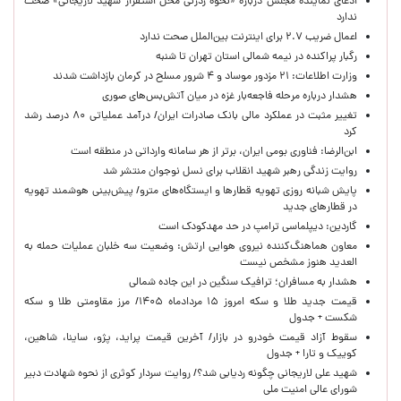
ادعای نماینده مجلس درباره «نحوه ردزنی محل استقرار شهید لاریجانی» صحت
ندارد
اعمال ضریب ۲.۷ برای اینترنت بین‌الملل صحت ندارد
رگبار پراکنده در نیمه شمالی استان تهران تا شنبه
وزارت اطلاعات: ۲۱ مزدور موساد و ۴ شرور مسلح در کرمان بازداشت شدند
هشدار درباره مرحله فاجعه‌بار غزه در میان آتش‌بس‌های صوری
تغییر مثبت در عملکرد مالی بانک صادرات ایران/ درآمد عملیاتی ۸۰ درصد رشد
کرد
ابن‌الرضا: فناوری بومی ایران، برتر از هر سامانه وارداتی در منطقه است
روایت زندگی رهبر شهید انقلاب برای نسل نوجوان منتشر شد
پایش شبانه روزی تهویه قطارها و ایستگاه‌های مترو/ پیش‌بینی هوشمند تهویه
در قطارهای جدید
گاردین: دیپلماسی ترامپ در حد مهدکودک است
معاون هماهنگ‌کننده نیروی هوایی ارتش: وضعیت سه خلبان عملیات حمله به
العدید هنوز مشخص نیست
هشدار به مسافران؛ ترافیک سنگین در این جاده شمالی
قیمت جدید طلا و سکه امروز ۱۵ مردادماه ۱۴۰۵/ مرز مقاومتی طلا و سکه
شکست + جدول
سقوط آزاد قیمت خودرو در بازار/ آخرین قیمت پراید، پژو، ساینا، شاهین،
کوییک و تارا + جدول
شهید علی لاریجانی چگونه ردیابی شد؟/ روایت سردار کوثری از نحوه شهادت دبیر
شورای عالی امنیت ملی