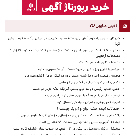
آخرین عناوین
کاپیتان ملوان به ذوب‌آهن پیوست/ سعید کریمی در عرض یک‌ماه تیم عوض
کرد!
پایان طرح ترافیکی اربعین پلیس با ثبت ۶۷ میلیون تردد/جان باختن ۲۴ زائر در
تصادفات اربعینی
مدودف: ژاپن تابع آمریکاست
ضرغامی: تغییر ریل، عین بصیرت است؛ فرصت سوزی نکنیم
محسن رضایی: اجازه باز شدن مسیر دوم در تنگه هرمز را نخواهیم داد
تکذیب اصابت و انفجار در قشم و بندرعباس
ادعای جدید رئیس دولت تروریستی آمریکا: تنگه هرمز باز است
ترامپ: فکر می‌کنم جنگ با ایران خیلی زود پایان می‌یابد
آمریکا تحریم‌های جدیدی علیه کوبا اعمال کرد
احتمالات آینده جنگ ایران و آمریکا چیست ؟
بانک تجارت، تأمین‌کننده مالی پروژه بازسازی فازهای ۴ و ۵ پارس جنوبی
توسعه فناوری، مسیر رقابت‌پذیری صنعت قطعه‌سازی است
یونیفل: ارتش اسرائیل در یک روز ۱۱۳ توپ به جنوب لبنان شلیک کرده است