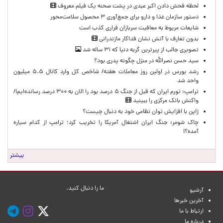
لحظه‌ فحش دادن اکبر عبدی در پشت صحنه یک فیلم معروف
دستور سازمان غذا و دارو برای جمع‌آوری ۳ محصول سلامت‌محور
شایعات مربوط به معافیت سربازان فراری کذب است
بدون تعارف با آتش نشان فداکار مازندرانی
تصویری جالب از پیرترین گربه دنیا که ۳۱ ساله شد
سید حسن نصرالله در منزل چگونه پدری بود؟
رشد بورس در اولین روز معاملات هفته/ شاخص کل وارد کانال ۵.۵ میلیون
واحد شد
ترامپ: تورم ایران که قبل از جنگ ۵ درصد بود را الان به ۳۰۰ درصد رسانده‌ایم!/
واکنش بانک مرکزی را ببینید
ژاپن با افزایش توان نظامی خود به دنبال چیست؟
چاک شومر: جنگ ایران اشتغال آمریکا را تخریب کرد؛ ترامپ از کدام سیاره
آمده؟!
بیشتر
ما را دنبال کنید.
آرشیو
آخرین خبرها
ارتباط با ما
درباره ما