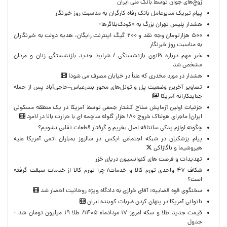
زوج‌های جوان توسط بانک ملی ایران
پیام تبریک مدیرعامل بانک رفاه کارگران به مناسبت روز خبرنگار
هشدار پلیس تهران بزرگ به «کودک‌بلاگرها»
۵۰۰ هزارتومان وجه نقد و ۲۰۰ گیگ اینترنت رایگان، هدیه دولت به خبرنگاران
به مناسبت روز خبرنگار
خبر مهم درباره قانون بازنشستگی / شرایط جدید بازنشستگی زنان و مردان
مشخص شد
هشدار در مورد مخدری که علناً در خیابان مصرف می شود!
تصاویر آخرین وضعیت پل و تونل‌های محور بندرعباس–حاجی‌آباد پس از حمله
جنایتکارانه آمریکا
جزئیات اولین آزمایش سلاح کشتار جمعی توسط آمریکا در یک منطقه مسکونی
ایران| ماجرای هولناک خروج ۱۸۰ هزار گلوله ساچمه ای با حرارت بالا در لامرد
چگونه لوازم یدکی سانتافه اصل بخریم و گرفتار قطعات تقلبی نشویم؟
پیام پزشکیان در شبکه اجتماعی ایکس در سالروز بمباران اتمی آمریکا علیه
هیروشیما و ناگازاکی
تهدیدات و فرصت های کنوانسیون دریای خزر
شکاف ۴۷ واحدی تورم کالا و خدمات/ چرا تورم کالا از خدمات سبقت گرفته
است؟
سخنگوی قوه قضاییه: آقای خرازی به دادگاه ویژه روحانیت احضار شد
ناتوانی آمریکا در پنهان کردن ضربات کوبنده ایران
قیمت جدید طلا و سکه امروز ۱۷ مردادماه ۱۴۰۵/ طلا ۱۹ میلیون تومان شد +
جدول