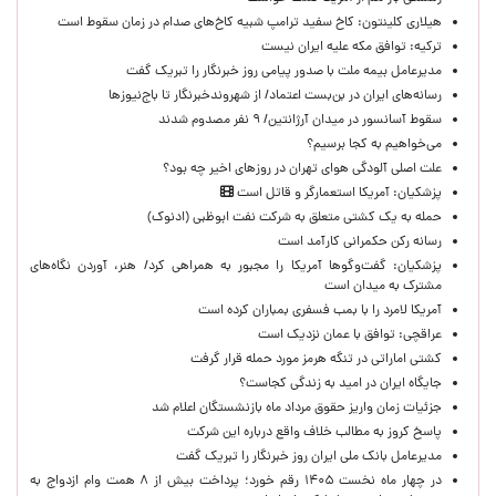
هیلاری کلینتون: کاخ سفید ترامپ شبیه کاخ‌های صدام در زمان سقوط است
ترکیه: توافق مکه علیه ایران نیست
مدیرعامل بیمه ملت با صدور پیامی روز خبرنگار را تبریک گفت
رسانه‌های ایران در بن‌بست اعتماد/ از شهروندخبرنگار تا باج‌نیوزها
سقوط آسانسور در میدان آرژانتین/ ۹ نفر مصدوم شدند
می‌خواهیم به کجا برسیم؟
علت اصلی آلودگی هوای تهران در روزهای اخیر چه بود؟
پزشکیان: آمریکا استعمارگر و قاتل است
حمله به یک کشتی متعلق به شرکت نفت ابوظبی (ادنوک)
رسانه رکن حکمرانی کارآمد است
پزشکیان: گفت‌وگوها آمریکا را مجبور به همراهی کرد/ هنر، آوردن نگاه‌های
مشترک به میدان است
آمریکا لامرد را با بمب فسفری بمباران کرده است
عراقچی: توافق با عمان نزدیک است
کشتی اماراتی در تنگه هرمز مورد حمله قرار گرفت
جایگاه ایران در امید به زندگی کجاست؟
جزئیات زمان واریز حقوق مرداد ماه بازنشستگان اعلام شد
پاسخ کروز به مطالب خلاف واقع درباره این شرکت
مدیرعامل بانک ملی ایران روز خبرنگار را تبریک گفت
در چهار ماه نخست ۱۴۰۵ رقم خورد؛ پرداخت بیش از ۸ همت وام ازدواج به