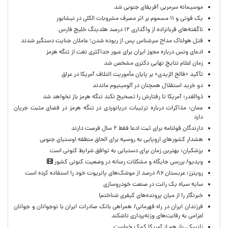
موسیمانه سرمربی آفریقای جنوبی شد
یک فوتی و ۱۱ مسموم بر اثر مصرف مشروبات الکلی در نیشابور
ناگفته‌های قربانزاده از واگذاری ۱۲ درصد هلدینگ خلیج فارس
قتل هولناک مداح سرشناس پس از ربوده شدن؛ عاملان جنایت دستگیر شدند
ادعای ونس درباره مجوز ایران برای عبور حداکثری نفت از تنگه هرمز
زمان اعلام نتایج نهایی دکتری مشخص شد
تأکید «فالح الزیدی» بر پایان مأموریت ائتلاف آمریکا در عراق
دو خرید استقلال همچنان در آلومینیوم ماندند
ذوالقدر: آمریکا تا رفتارش را تصحیح نکند تنگه هرمز باز نخواهد شد
عمان: مذاکرات درباره ترتیبات دریانوردی در تنگه هرمز در فضای مثبت جریان
دارد
دارندگان قولنامه برای ثبت ادعا فقط ۲ سال فرصت دارند
هشدار کشورهای اروپایی به روسیه برای الحاق منطقه اوستیای جنوبی
پزشکیان‌: بهترین زمان برای دستیابی به توافق شرایط کنونی است
ویدیو/ بررسی جایگاه و مشکلات رسانه در وضعیت کنونی کشور
رویترز: عربستان ۸۶ درصد از موشک‌های پاتریوت خود را استفاده کرده است
سایه سیاه یک رانت در صنعت خودروسازی
خبرنگار را از میان پرونده‌های کیفری شناختم!
​فرزندان ایران در راه قهرمانی/ همراهی بانک صادرات ایران با نوجوانان و جوانان
اعزامی به رقابت‌های وزنه‌برداری تاشکند
زلنسکی باز هم از آمریکا کمک خواست