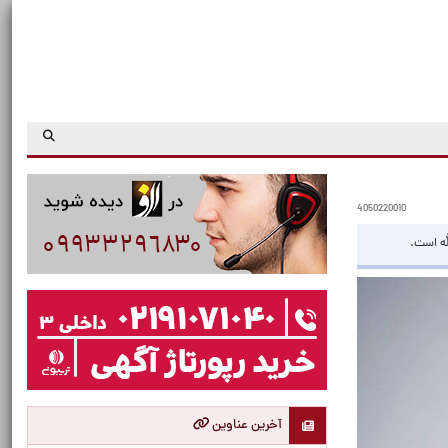
4050220010
له است.
آخرین عناوین