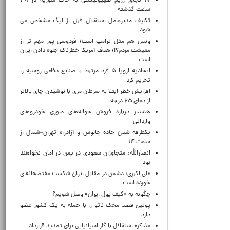
۱۷ تجاوز رژیم صهیونیستی به خاک سوریه در ۴۸
ساعت گذشته
تکلیف مدیرعامل استقلال قبل از لیگ مشخص می
شود
ونس هم مثل ترامپ است/ فردوسی پور مهم تر از
معیشت مردم؟!/ هدف آمریکا خطرناک جلوه دادن ایران
است
اتحادیه اروپا ۵ فرد مرتبط با صنایع دفاعی روسیه را
تحریم کرد
افزایش خطر ابتلا به سرطان مری با نوشیدن چای بالاتر
از دمای ۶۵ درجه
هشدار درباره فروش حواله‌های صوری خودروهای
وارداتی
یکطرفه شدن جاده چالوس و آزادراه تهران–شمال از
ساعت ۱۴
انصارالله: متجاوزان سعودی در یمن در امان نخواهند
بود
علی اکبری: دشمن در مقابل ایران شکست مفتضحانه‌ای
خورده است
چگونه به «کیف پول ایران» وصل شویم؟
پوتین قصد محک ناتو را با حمله به یک کشور عضو
دارد
مذاکره استقلال با گلر اسپانیایی برای تمدید قرارداد