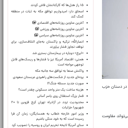
۱۵ راز هتل‌ها که کارکنانشان فاش کردند
اسحاق دار: امیدواریم توافق مکه به ثبات در منطقه
کمک کند
آخرین عناوین روزنامه‌های اقتصادی
آخرین عناوین روزنامه‌های ورزشی
آخرین عناوین روزنامه‌های سیاسی
انصارالله: ترکیه و پاکستان به‌جای ائتلاف‌سازی، برای
توقف تجاوز فشار بیاورند
«ایرج» دوباره در بیمارستان بستری شد
همتی: اقتصاد آمریکا نیز با فشارها و ریسک‌های قابل
توجهی مواجه است
واکنش صنعا به توافق سه جانبه مکه
پرده‌ای جدید از شکست‌های راهبردی عربستان سعودی
صورت جدید مسئله جنگ؟!
حاری در دستان حزب
هزینه ساخت یک متر واحد مسکونی چقدر است؟
قمار بزرگ استقلال روی یاسر آسانی
محدودیت تردد در آزادراه تهران کرج قزوین تا ۲۰
شهریور/ جزئیات
وزیر امور خارجه خطاب به همسایگان: زمان آن فرا
می‌تواند مقاومت
رسیده است که به خود متکی باشیم
سنای آمریکا لایحه تحریم ایران و روسیه را تصویب کرد