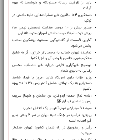
باید از ظرفیت رسانه مسئولانه و هوشمندانه بهره
گرفت
دستگیری ۱۰۴ مظنون طی عملیات‌هایی علیه داعش در
ترکیه
صدور بیش از ۹۰ درصد هدایت تحصیلی نهمی ها/
پیش ثبت نام ۷۰ درصد دانش اموزان متوسطه اول
آخرین قسمت از گفت‌وگوی مسعود پزشکیان امشب
پخش می‌شود
نماینده تهران خطاب به محمدباقر خرازی: اگر به شلاق
محکوم شوی حاضرم با وضو آن را اجرا کنم!
توضیح خبرگزاری فارس درباره خبر انتصاب محسن
رضایی به دبیری شعام
وزیر خزانه داری آمریکا: شاید امروز یا فردا، شاهد
دستیابی به یک توافق، شامل آتش‌بس ۳۰ تا ۶۰ روزه
باشیم
اقامه نماز جمعه اردوغان، بن ‌سلمان و شهباز شریف
پس از امضای توافق
سود ۷۰ میلیاردی ذوب‌آهن از یک انتقال عجیب
رویترز: ترامپ در جنگ علیه ایران بر سر ۲ راهی بدی
گیر افتاده است
رگبار و رعدوبرق در راه شمال کشور؛ تهران خنک‌تر
می‌شود