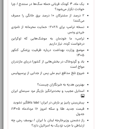
یک ماه، ۴ کودک قربانی حمله سگ‌ها در سنندج / چرا
حوادث تکرار می‌شود؟
۲ درصد از مشترکان ۱۰ درصد برق خانگی را مصرف
می‌کنند!
نسخه ترامپ برای ۲۰۲۸؛ حمایت محرمانه از نامزدی
جی‌دی ونس
ترامپ: ما خودمان به موشک‌هایی که اوکراین
درخواست کرده، نیاز داریم
موضع وزارت بهداشت درباره ظرفیت پزشکی کنکور
۱۴۰۵
باد و گردوخاک در بخش‌هایی از کشور/ دریای مازندران
مواج است
شروع تلخ مدافع تیم ملی پس از جدایی از پرسپولیس
بهترین هدیه به خبرنگاران چیست؟
استایل عجیب و بحث‌برانگیز بازیگر مرد سینمای ایران
پیش‌بینی پاییز پر بارش در ایران؛ لطفا غافلگیر نشوید
قیمت جدید طلا و سکه امروز ۱۶ مردادماه ۱۴۰۵/
جدول
راز دشمنی وزیرخارجه لبنان با ایران / یوسف رجی چه
ارتباطی با حزب نزدیک به اسرائیل دارد؟