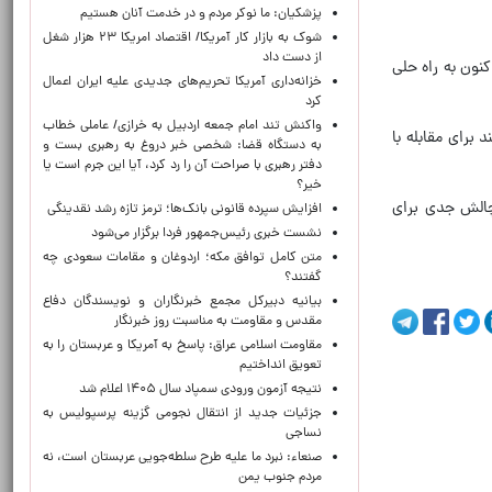
پزشکیان: ما نوکر مردم و در خدمت آنان هستیم
شوک به بازار کار آمریکا/ اقتصاد امریکا ۲۳ هزار شغل
از دست داد
کنون به راه حلی
خزانه‌داری آمریکا تحریم‌های جدیدی علیه ایران اعمال
کرد
واکنش تند امام جمعه اردبیل به خرازی/ عاملی خطاب
برای مقابله با
به دستگاه قضا: شخصی خبر دروغ به رهبری بست و
دفتر رهبری با صراحت آن را رد کرد، آیا این جرم است یا
خیر؟
چالش جدی برای
افزایش سپرده قانونی بانک‌ها؛ ترمز تازه رشد نقدینگی
نشست خبری رئیس‌جمهور فردا برگزار می‌شود
متن کامل توافق مکه؛ اردوغان و مقامات سعودی چه
گفتند؟
بیانیه دبیرکل مجمع خبرنگاران و نویسندگان دفاع
مقدس و مقاومت به مناسبت روز خبرنگار
مقاومت اسلامی عراق: پاسخ به آمریکا و عربستان را به
تعویق انداختیم
نتیجه آزمون ورودی سمپاد سال ۱۴۰۵ اعلام شد
جزئیات جدید از انتقال نجومی گزینه پرسپولیس به
نساجی
صنعاء: نبرد ما علیه طرح سلطه‌جویی عربستان است، نه
مردم جنوب یمن