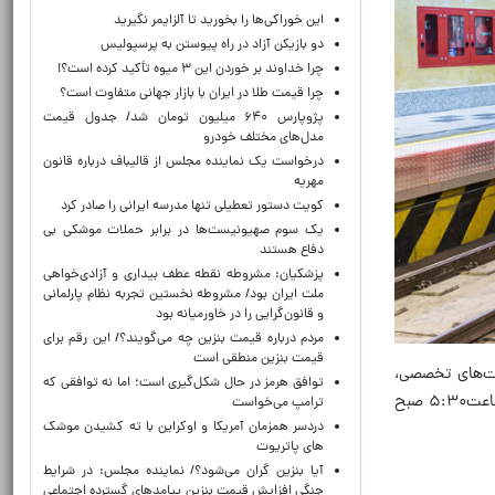
این خوراکی‌ها را بخورید تا آلزایمر نگیرید
دو بازیکن آزاد در راه پیوستن به پرسپولیس
چرا خداوند بر خوردن این ۳ میوه تأکید کرده است؟!
چرا قیمت طلا در ایران با بازار جهانی متفاوت است؟
پژوپارس ۶۴۰ میلیون تومان شد/ جدول قیمت
مدل‌های مختلف خودرو
درخواست یک نماینده مجلس از قالیباف درباره قانون
مهریه
کویت دستور تعطیلی تنها مدرسه ایرانی را صادر کرد
یک‌ سوم صهیونیست‌ها در برابر حملات موشکی بی
دفاع هستند
پزشکیان: مشروطه نقطه عطف بیداری و آزادی‌خواهی
ملت ایران بود/ مشروطه نخستین تجربه نظام پارلمانی
و قانون‌گرایی را در خاورمیانه بود
مردم درباره قیمت بنزین چه می‌گویند؟/ این رقم برای
قیمت بنزین منطقی است
ست‌های تخصصی،
توافق هرمز در حال شکل‌گیری است؛ اما نه توافقی که
خدمات مسافری در ایستگاه‌های بسیج، آهنگ، چهل‌تن دولاب، شهدای هفده شهریور و میدان قیام واقع در خط ۷ مترو، از ساعت۵:۳۰ صبح
ترامپ می‌خواست
دردسر همزمان آمریکا و اوکراین با ته کشیدن موشک
های پاتریوت
آیا بنزین گران می‌شود؟/ نماینده مجلس: در شرایط
جنگی افزایش قیمت بنزین پیامدهای گسترده اجتماعی