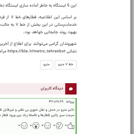
این 5 ایستگاه به خاطر آماده سازی ایستگاه تختی مدتی تعطیل بودند و خدمات در این ایستگاه‌ها انجام نمی شد.
‌بر اساس
خدمات‌رسانی
بهبود روند جابجایی خواهد بود.
‌شهروندان گرامی می‌توانند برای اطلاع از آخرین
نشانی https://ble.ir/metro_tehranbot مراجعه نمایند.
خط ۷ مترو
مترو
دیدگاه کاربران
پروانه
۴۲۰۶۷۸۹
تاثیر مترو در حمل و نقل شهری بی نظیر و غیرقابل قی
سرعت سیر پائین قطارها و فاصله زیاد بین ورود قطار ب
۰
۰
۰
۰
۰