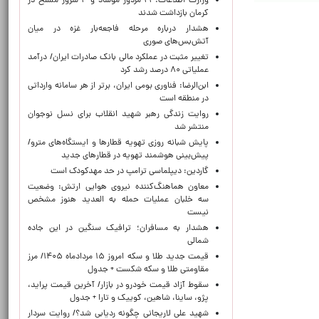
وزارت اطلاعات: ۲۱ مزدور موساد و ۴ شرور مسلح در
کرمان بازداشت شدند
هشدار درباره مرحله فاجعه‌بار غزه در میان
آتش‌بس‌های صوری
تغییر مثبت در عملکرد مالی بانک صادرات ایران/ درآمد
عملیاتی ۸۰ درصد رشد کرد
ابن‌الرضا: فناوری بومی ایران، برتر از هر سامانه وارداتی
در منطقه است
روایت زندگی رهبر شهید انقلاب برای نسل نوجوان
منتشر شد
پایش شبانه روزی تهویه قطارها و ایستگاه‌های مترو/
پیش‌بینی هوشمند تهویه در قطارهای جدید
گاردین: دیپلماسی ترامپ در حد مهدکودک است
معاون هماهنگ‌کننده نیروی هوایی ارتش: وضعیت
سه خلبان عملیات حمله به العدید هنوز مشخص
نیست
هشدار به مسافران؛ ترافیک سنگین در این جاده
شمالی
قیمت جدید طلا و سکه امروز ۱۵ مردادماه ۱۴۰۵/ مرز
مقاومتی طلا و سکه شکست + جدول
سقوط آزاد قیمت خودرو در بازار/ آخرین قیمت پراید،
پژو، ساینا، شاهین، کوییک و تارا + جدول
شهید علی لاریجانی چگونه ردیابی شد؟/ روایت سردار