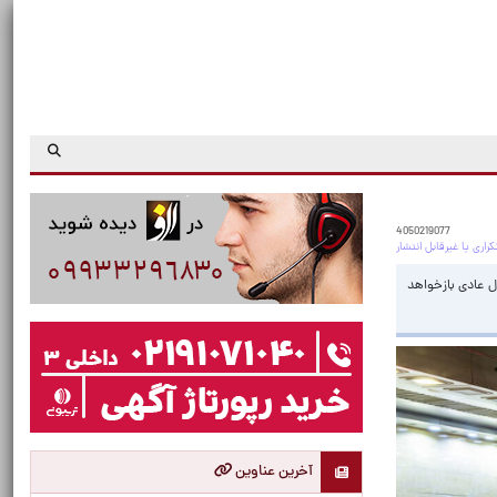
4050219077
فری به روال عادی بازخواهد
آخرین عناوین