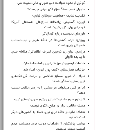
کوثری از نحوه شهادت دبیر شورای عالی امنیت ملی
ماجرای نصب سنگ مزار اکبر عبدی چیست؟
تکذیب شایعه «معافیت سربازان فراری»
ایران: گسترش زرادخانه سلاح‌های هسته‌ای آمریکا
تهدیدی برای کل بشریت است
باورهای نادرست درباره گرمازدگی
رویترز: تردد کشتی‌ها در تنگه هرمز و باب‌المندب
همچنان پایین است
مرزهای ایران زیر ذره‌بین اشراف اطلاعاتی/ مقابله جدی
با پدیده قاچاق
خدمات اربعین در مرزها بدون وقفه ادامه دارد
جزئیات فعال‌سازی «کیف پول ایران» اعلام شد
سپاه: ۸ شرور مسلح شاخص و مرتبط گروهک‌های
تروریستی دستگیر شدند
آیا هر کس می‌تواند هر سخنی را به رهبر انقلاب نسبت
دهد؟
آغاز دور سوم مذاکرات لبنان و رژیم صهیونیستی در رم
مسئله مانایی ایران و اصلاح الگوی توسعه
بغداد: نباید از خاک عراق برای حمله به کشورهای دیگر
استفاده کرد
روایت پزشکیان از اقدامات دولت برای معیشت مردم
امشب منتشر می‌شود