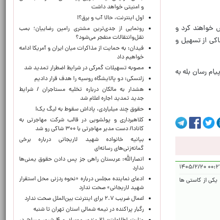
و امنیتی خواهد داشت
اول اینترنت، حالا آب و برق؟!
ا پذیرش خواهند کرد و
رونمایی از جدی‌ترین مشتری رامین رضاییان؛ بمب
نقل‌وانتقالات منفجر می‌شود؟
ند، حاکی از تسهیل و
فیدان: به حمایت از مذاکرات میان ایران و آمریکا ادامه
خواهیم داد
مصوبه تسهیلات گمرکی در شرایط اضطرار تمدید شد
یام رسان بله به
زلنسکی: دو پالایشگاه روسیه را هدف قرار دادیم
هشدار به مالکان درباره تخلیه مستاجران / شرایط
جدید تمدید اجاره اعلام شد
حقوق چند میلیاردی، پاداش سقوط به لیگ یک!
کلاهبرداری و پولشویی در قالب شرکت مهاجرتی به
کانادا/ دست مدیر مهاجرتی با ۳۰۰ شاکی رو شد
بیانیه خانواده شهید لاریجانی درباره برخی
گمانه‌زنی‌های رسانه‌ای
انصارالله: عربستان راهی جز پس دادن حقوق یمنی‌ها
۰۰:۲۷:۰۲ 
ندارد
ادعای نماینده مجلس درباره «نحوه ردزنی محل استقرار
 یکی از کاستی ها
شهید لاریجانی» صحت ندارد
اعمال ضریب ۲.۷ برای اینترنت بین‌الملل صحت ندارد
رگبار پراکنده در نیمه شمالی استان تهران تا شنبه