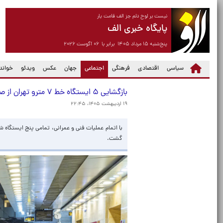
نیست بر لوح دلم جز الف قامت یار
پایگاه خبری الف
پنج‌شنبه ۱۵ مرداد ۱۴۰۵ برابر با ۰۶ آگوست ۲۰۲۶
(current)
سیاسی
اقتصادی
فرهنگی
اجتماعی
جهان
عکس
ویدئو
خواندن
بازگشایی ۵ ایستگاه خط ۷ مترو تهران از صبح فردا
۱۹ اردیبهشت ۱۴۰۵، ۲۲:۴۵
گشت.