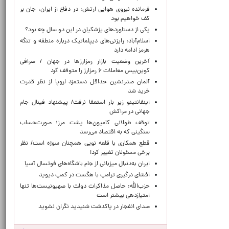
فرمانده نیروی هوایی ارتش: در دفاع از ایران، جان بر
کف خواهیم بود
یکی از دستاوردهای پزشکیان در این دو سال چه بود؟
اسلام‌آباد: رایزنی‌های دیپلماتیک درباره منطقه و تنگه
هرمز ادامه دارد
آخرین وضعیت بازار رمزارزها در جهان / صرافی
کوین‌بیس معاملات ۶ رمزارز را متوقف کرد
آلمان صدرنشین حداقل دستمزد اروپا از نظر قدرت
خرید شد
اینفانتینو زیر بار استعفا نرفت/ پیشنهاد فینال جام
جهانی در مراکش
توقف طولانی کامیون‌ها پشت مرز؛ صورت‌حساب
سنگینی که به اقتصاد می‌رسد
قطع همکاری با قلعه نویی همچنان سوژه است/ نظر
برخی مسئولان تغییر کرد!
ایران به‌دنبال میزبانی از جام باشگاه‌های فوتسال آسیا
افشای درگیری ترامپ با هگست در کمپ دیوید
حزب‌الله: حاصل مذاکرات دولت با صهیونیست‌ها تنها
امتیازدهی‌ بیشتر است
صدای انفجار در پاکدشت شنیدید نگران نشوید