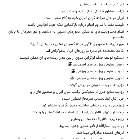
تیر غیب بر قلب سیاه عربستان
ترامپ مشاور حقوقی کاخ سفید را برکنار کرد
ایران در حال دیکته کردن اصول خود به کاخ سفید است!
قیمت نفت با تداوم ابهام درباره بازگشایی تنگه هرمز افزایش یافت
اعلام محدودیت‌های ترافیکی محورهای منتهی به مشهد و قم همزمان با پایان
ماه صفر
مهر تأیید مقام دوم پنتاگون بر ته کشیدن ذخایر تسلیحاتی آمریکا
۵ نجات‌دهنده خوشمزه در روزهای گرم/ اینفوگرافی
مسکو: توقف جنگ اوکراین بدون از بین بردن ریشه‌های آن ممکن نیست
آخرین عناوین روزنامه‌های اقتصادی
آخرین عناوین روزنامه‌های ورزشی
آخرین عناوین روزنامه‌های سیاسی
بهای نفت روند صعودی در پیش گرفت
روایت منابع عبری از سردرگمی ترامپ میان ایران و صندوق‌های رای
طرد اتباع افغانستانی غیرمجاز تعطیل نشده
زیرزمینی و بدون حجاب ساخت، مجوز نگرفت، منتشر کرد
پاکستان اتهام طالبان درباره قاچاق اسلحه به افغانستان را رد کرد
پیام تبریک قالیباف به محسن رضایی
رونمایی انصارالله از قدرتنمایی جدید یمنی‌ها
ارزهای گمشده صادراتی پیدا شد