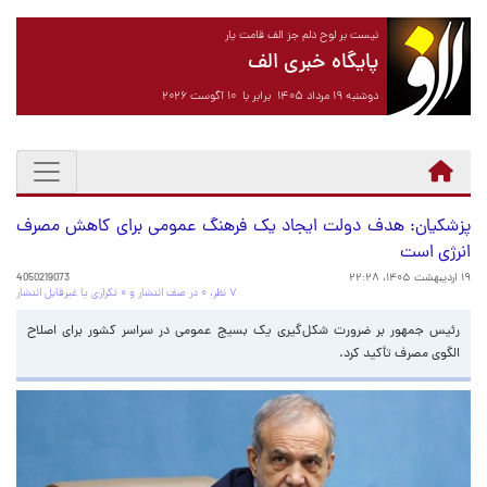
نیست بر لوح دلم جز الف قامت یار
پایگاه خبری الف
دوشنبه ۱۹ مرداد ۱۴۰۵ برابر با ۱۰ آگوست ۲۰۲۶
پزشکیان: هدف دولت ایجاد یک فرهنگ عمومی برای کاهش مصرف
انرژی است
۱۹ اردیبهشت ۱۴۰۵، ۲۲:۲۸
4050219073
۷ نظر، ۰ در صف انتشار و ۰ تکراری یا غیرقابل انتشار
رئیس جمهور بر ضرورت شکل‌گیری یک بسیج عمومی در سراسر کشور برای اصلاح
الگوی مصرف تأکید کرد.