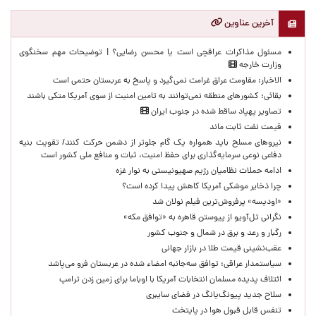
آخرین عناوین
مسئول مذاکرات عراقچی است یا محسن رضایی؟ | توضیحات مهم سخنگوی
وزارت خارجه
الاخبار: مقاومت عراق غرامت نمی‌گیرد و پاسخ به عربستان حتمی است
بقائی: کشورهای منطقه نمی‌توانند به تامین امنیت از سوی آمریکا متکی باشند
تصاویر پهپاد ساقط شده در جنوب ایران
قیمت نفت ثابت ماند
نیروهای مسلح باید همواره یک گام جلوتر از دشمن حرکت کنند/ تقویت بنیه
دفاعی نوعی سرمایه‌گذاری برای حفظ امنیت، ثبات و منافع ملی کشور است
ادامه حملات نظامیان رژیم صهیونیستی به نوار غزه
چرا ذخایر موشکی آمریکا کاهش پیدا کرده است؟
«اودیسه» پرفروش‌ترین فیلم نولان شد
نگرانی تل‌آویو از پیوستن قاهره به «توافق مکه»
رگبار و رعد و برق در شمال و جنوب کشور
عقب‌نشینی قیمت طلا در بازار جهانی
سیاستمدار عراقی: توافق سه‌جانبه امضاء شده در عربستان فرو می‌پاشد
ائتلاف پدیده مسلمان انتخابات آمریکا با اوباما برای زمین زدن ترامپ
سلاح جدید پیونگ‌یانگ در فضای سایبری
تنفس قابل قبول هوا در پایتخت