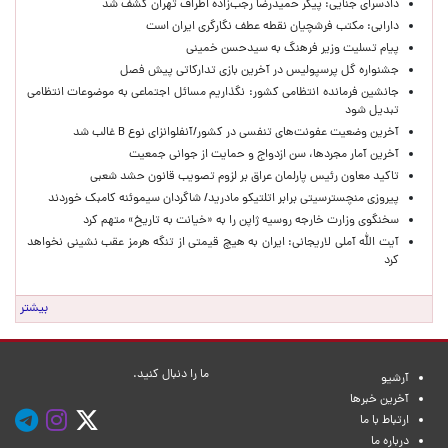
دادسرای جنایی: پیکر حمیدرضا رجب‌زاده اطراف تهران کشف شد
دارابی: مکتب فرشچیان نقطه عطف نگارگری ایران است
پیام تسلیت وزیر فرهنگ به سیدحسن خمینی
جشنواره گل پرسپولیس در آخرین بازی تدارکاتی پیش فصل
جانشین فرمانده انتظامی کشور: نگذاریم مسائل اجتماعی به موضوعات انتظامی
تبدیل شود
آخرین وضعیت عفونت‌های تنفسی در کشور/آنفلوانزای نوع B غالب شد
آخرین آمار مجردها، سن ازدواج و حمایت از جوانی جمعیت
تاکید معاون رئیس پارلمان عراق بر لزوم تصویب قانون حشد شعبی
پیروزی منچسترسیتی برابر اتلتیکو مادرید/ شاگردان سیموئنه کامبک خوردند
سخنگوی وزارت خارجه روسیه ژاپن را به «خیانت به تاریخ» متهم کرد
آیت الله آملی لاریجانی: ایران به هیچ قیمتی از تنگه هرمز عقب نشینی نخواهد
کرد
بیشتر
ما را دنبال کنید.
آرشیو
آخرین خبرها
ارتباط با ما
درباره ما