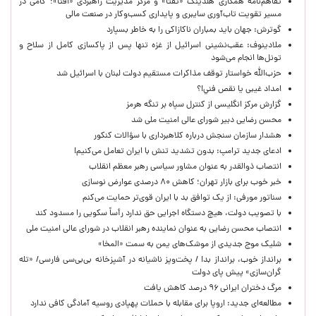
تفاهم‌نامه همکاری هلدینگ «تفتا» و مرکز مدیریت راهبردی «افتا»؛ گامی در
مسیر تقویت تاب‌آوری سایبری و پایداری کسب‌وکار در صنعت مالی
گوترش: جهان باید بمباران ناکازاکی را به‌ خاطر بسپارد
ملادینوف: عقب‌نشینی اسرائیل از غزه تنها پس از پاکسازی کامل از سلاح و
تونل‌ها انجام می‌شود
حزب‌الله خواستار توقف مذاکرات مستقیم دولت لبنان با اسرائیل شد
امداد غیبی يا نقص فني!؟
گزارش مرکز انگلیسی از کنترل سپاه بر تنگه هرمز
محسن رضایی دبیر شورای عالی امنیت ملی شد
هشدار سازمان سنجش درباره کلاهبرداری با سؤالات کنکور
ادعای جدید ترامپ: بدون تشدید تنش با ایران تعامل می‌کنیم!
انتصاب ذوالقدر به عنوان مشاور سیاسی رهبر معظم انقلاب
خبر خوب برای بازار تهران؛ کاهش ۸۰ درصدی عوارض نوسازی
سناتور مورفی: از یک توافق بد با ایران قوی‌تر حمایت می‌کنم
با تصویب دولت، هیچ دستگاه اجرایی حق ندارد رأساً سکویی را مسدود کند
انتصاب محسن رضایی به عنوان نماینده رهبر انقلاب در شورای عالی امنیت ملی
شلیک موج جدیدی از موشک‌های یمن به سمت «المخا»
برانداز خوب، برانداز بد! / پخت‌وپز ناشیانه در آشپزخانه‌ بی‌بی‌سی فارسی/ «تله
گران‌سازی» پیش پای دولت
مرگ دختران ایرانی ۹۶ درصد کاهش یافت
مطالعه‌ای جدید: اروپا برای مقابله با حملات پهپادی روسیه آمادگی کافی ندارد