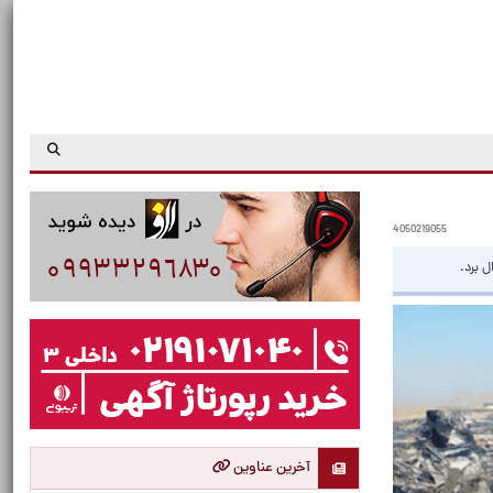
4050219055
 برد.
آخرین عناوین