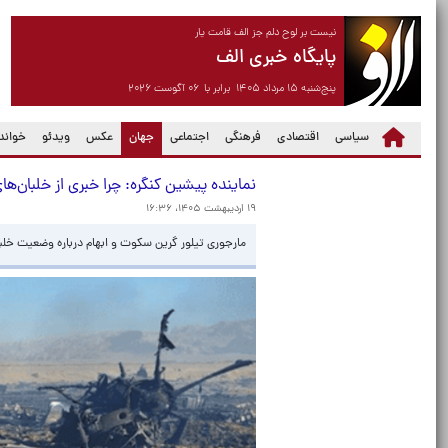
نیست بر لوح دلم جز الف قامت یار
پایگاه خبری الف
پنج‌شنبه ۱۵ مرداد ۱۴۰۵ برابر با ۰۶ آگوست ۲۰۲۶
(current)
سیاسی
اقتصادی
فرهنگی
اجتماعی
جهان
عکس
ویدئو
خواندن
نماینده پیشین کنگره: چرا خبری از خلبان‌ها
۱۹ اردیبهشت ۱۴۰۵، ۱۶:۳۶
مارجوری تیلور گرین سکوت و ابهام درباره وضعیت خلبا