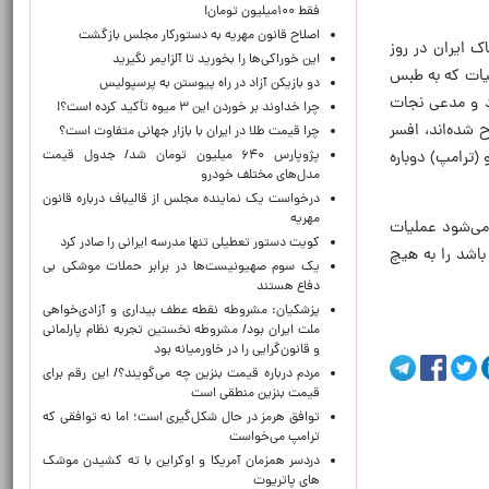
فقط ۱۰۰میلیون تومان!
اصلاح قانون مهریه به دستورکار مجلس بازگشت
ک ایران در روز
این خوراکی‌ها را بخورید تا آلزایمر نگیرید
لیات که به طبس
دو بازیکن آزاد در راه پیوستن به پرسپولیس
زی کرد و مدعی نجات
چرا خداوند بر خوردن این ۳ میوه تأکید کرده است؟!
 شده‌اند، افسر
چرا قیمت طلا در ایران با بازار جهانی متفاوت است؟
پژوپارس ۶۴۰ میلیون تومان شد/ جدول قیمت
(ترامپ) دوباره
مدل‌های مختلف خودرو
درخواست یک نماینده مجلس از قالیباف درباره قانون
مهریه
 می‌شود عملیات
کویت دستور تعطیلی تنها مدرسه ایرانی را صادر کرد
باشد را به هیچ
یک‌ سوم صهیونیست‌ها در برابر حملات موشکی بی
دفاع هستند
پزشکیان: مشروطه نقطه عطف بیداری و آزادی‌خواهی
ملت ایران بود/ مشروطه نخستین تجربه نظام پارلمانی
و قانون‌گرایی را در خاورمیانه بود
مردم درباره قیمت بنزین چه می‌گویند؟/ این رقم برای
قیمت بنزین منطقی است
توافق هرمز در حال شکل‌گیری است؛ اما نه توافقی که
ترامپ می‌خواست
دردسر همزمان آمریکا و اوکراین با ته کشیدن موشک
های پاتریوت