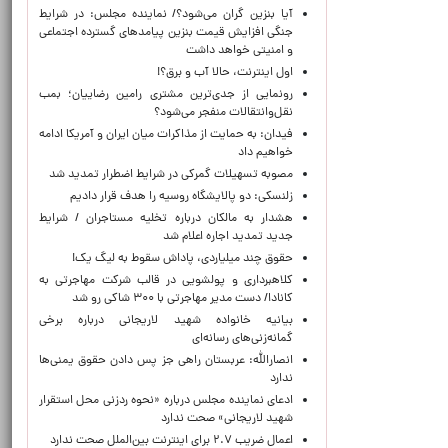
آیا بنزین گران می‌شود؟/ نماینده مجلس: در شرایط
جنگی افزایش قیمت بنزین پیامدهای گسترده اجتماعی
و امنیتی خواهد داشت
اول اینترنت، حالا آب و برق؟!
رونمایی از جدی‌ترین مشتری رامین رضاییان؛ بمب
نقل‌وانتقالات منفجر می‌شود؟
فیدان: به حمایت از مذاکرات میان ایران و آمریکا ادامه
خواهیم داد
مصوبه تسهیلات گمرکی در شرایط اضطرار تمدید شد
زلنسکی: دو پالایشگاه روسیه را هدف قرار دادیم
هشدار به مالکان درباره تخلیه مستاجران / شرایط
جدید تمدید اجاره اعلام شد
حقوق چند میلیاردی، پاداش سقوط به لیگ یک!
کلاهبرداری و پولشویی در قالب شرکت مهاجرتی به
کانادا/ دست مدیر مهاجرتی با ۳۰۰ شاکی رو شد
بیانیه خانواده شهید لاریجانی درباره برخی
گمانه‌زنی‌های رسانه‌ای
انصارالله: عربستان راهی جز پس دادن حقوق یمنی‌ها
ندارد
ادعای نماینده مجلس درباره «نحوه ردزنی محل استقرار
شهید لاریجانی» صحت ندارد
اعمال ضریب ۲.۷ برای اینترنت بین‌الملل صحت ندارد