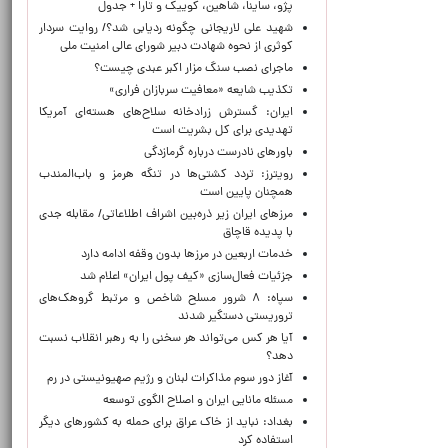
پژو، ساینا، شاهین، کوییک و تارا + جدول
شهید علی لاریجانی چگونه ردیابی شد؟/ روایت سردار
کوثری از نحوه شهادت دبیر شورای عالی امنیت ملی
ماجرای نصب سنگ مزار اکبر عبدی چیست؟
تکذیب شایعه «معافیت سربازان فراری»
ایران: گسترش زرادخانه سلاح‌های هسته‌ای آمریکا
تهدیدی برای کل بشریت است
باورهای نادرست درباره گرمازدگی
رویترز: تردد کشتی‌ها در تنگه هرمز و باب‌المندب
همچنان پایین است
مرزهای ایران زیر ذره‌بین اشراف اطلاعاتی/ مقابله جدی
با پدیده قاچاق
خدمات اربعین در مرزها بدون وقفه ادامه دارد
جزئیات فعال‌سازی «کیف پول ایران» اعلام شد
سپاه: ۸ شرور مسلح شاخص و مرتبط گروهک‌های
تروریستی دستگیر شدند
آیا هر کس می‌تواند هر سخنی را به رهبر انقلاب نسبت
دهد؟
آغاز دور سوم مذاکرات لبنان و رژیم صهیونیستی در رم
مسئله مانایی ایران و اصلاح الگوی توسعه
بغداد: نباید از خاک عراق برای حمله به کشورهای دیگر
استفاده کرد