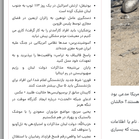
یونیفل: ارتش اسرائیل در یک روز ۱۱۳ توپ به جنوب
لبنان شلیک کرده است
دستگیری عامل توهین به زائران اربعین در فضای
مجازی توسط پلیس قزوین
پزشکیان: باید افراد کارآمدتر را به کار گرفت/ کاری می
کنیم در معیشت مردم مشکلی پیش نیاید
آسوشیتدپرس: صدها نظامی آمریکایی در جنگ علیه
ایران ضربه مغزی شده‌اند
پاسخ قالیباف به ترامپ: واقعیت‌ها را بپذیرید و به
تعهدات خود عمل کنید
پایان بی‌نتیجه مذاکرات دولت لبنان و رژیم
صهیونیستی در رم ایتالیا
فوری؛ شرط جدید بازنشستگی اعلام شد/ این افراد برای
بازنشستگی باید ۵ سال بیشتر خدمت کنند
کاپیتان سابق از پرسپولیسی‌ها حلالیت طلبید + عکس
مریکا مدعی بود
ادعای شبکه «الحدث» درباره ایجاد گذرگاه موقت در
 هستند؟ حالشان
تنگه هرمز
یحیی سریع: مواضع مزدوران سعودی را با موشک
بالستیک و پهپاد در هم شکستیم
ام یا اطلاعات
حزب‌الله: دولت لبنان مذاکرات و امتیازدهی به تل‌آویو
نیست که بسیاری
را متوقف کند
عجیب اما واقعی:رقم فسخ قرارداد رضاییان با استقلال