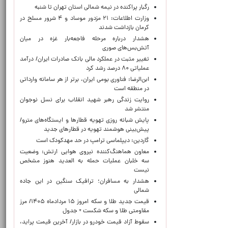
رگبار پراکنده در نیمه شمالی استان تهران تا شنبه
وزارت اطلاعات: ۲۱ مزدور موساد و ۴ شرور مسلح در
کرمان بازداشت شدند
هشدار درباره مرحله فاجعه‌بار غزه در میان
آتش‌بس‌های صوری
تغییر مثبت در عملکرد مالی بانک صادرات ایران/ درآمد
عملیاتی ۸۰ درصد رشد کرد
ابن‌الرضا: فناوری بومی ایران، برتر از هر سامانه وارداتی
در منطقه است
روایت زندگی رهبر شهید انقلاب برای نسل نوجوان
منتشر شد
پایش شبانه روزی تهویه قطارها و ایستگاه‌های مترو/
پیش‌بینی هوشمند تهویه در قطارهای جدید
گاردین: دیپلماسی ترامپ در حد مهدکودک است
معاون هماهنگ‌کننده نیروی هوایی ارتش: وضعیت
سه خلبان عملیات حمله به العدید هنوز مشخص
نیست
هشدار به مسافران؛ ترافیک سنگین در این جاده
شمالی
قیمت جدید طلا و سکه امروز ۱۵ مردادماه ۱۴۰۵/ مرز
مقاومتی طلا و سکه شکست + جدول
سقوط آزاد قیمت خودرو در بازار/ آخرین قیمت پراید،