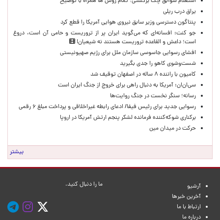
استعلام سوابق چک برگشتی؛ تمام روش ها همراه با توضیح
یراق درب ریلی
پنتاگون دسترسی وزیر سابق نیروی هوایی آمریکا را قطع کرد
جو کنت: افسانه‌ای که می‌گوید ایران پر از تروریست و حامی آن است، دروغ
است؛ داعش و القاعده تروریست هستند نه شیعیان!
افشای رسوایی جاسوسی سازمان ملل برای رژیم صهیونیستی
شست‌وشوی کاهو را جدی بگیرید
کامیون با راننده ۸ ساله در اصفهان توقیف شد
سی‌ان‌ان: آمریکا به دنبال راهی برای خروج از جنگ ایران است
رسانه؛ سنگر نخست در جنگ روایت‌ها
رسوایی جدید برای رئیس فیفا/ ادعای رابطه غیراخلاقی و پرداخت مبلغ ۶ رقمی
برکناری شوکه‌کننده فرمانده لشکر پنجم ارتش آمریکا در اروپا
حركت در ميدان مين
بیشتر
ما را دنبال کنید.
آرشیو
آخرین خبرها
ارتباط با ما
درباره ما