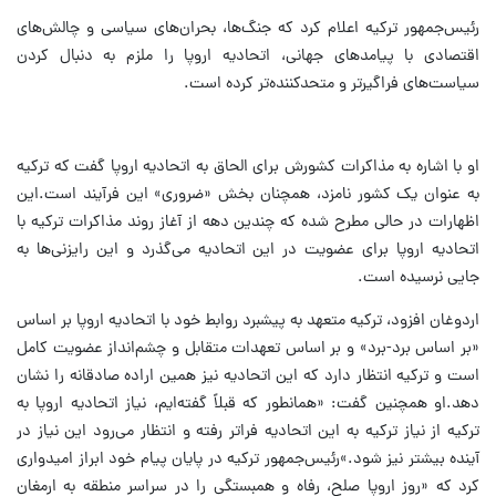
رئیس‌جمهور ترکیه اعلام کرد که جنگ‌ها، بحران‌های سیاسی و چالش‌های
اقتصادی با پیامدهای جهانی، اتحادیه اروپا را ملزم به دنبال کردن
سیاست‌های فراگیرتر و متحدکننده‌تر کرده است.
او با اشاره به مذاکرات کشورش برای الحاق به اتحادیه اروپا گفت که ترکیه
به عنوان یک کشور نامزد، همچنان بخش «ضروری» این فرآیند است.این
اظهارات در حالی مطرح شده که چندین دهه از آغاز روند مذاکرات ترکیه با
اتحادیه اروپا برای عضویت در این اتحادیه می‌گذرد و این رایزنی‌ها به
جایی نرسیده است.
اردوغان افزود، ترکیه متعهد به پیشبرد روابط خود با اتحادیه اروپا بر اساس
«بر اساس برد-برد» و بر اساس تعهدات متقابل و چشم‌انداز عضویت کامل
است و ترکیه انتظار دارد که این اتحادیه نیز همین اراده صادقانه را نشان
دهد.او همچنین گفت: «همانطور که قبلاً گفته‌ایم، نیاز اتحادیه اروپا به
ترکیه از نیاز ترکیه به این اتحادیه فراتر رفته و انتظار می‌رود این نیاز در
آینده بیشتر نیز شود.»رئیس‌جمهور ترکیه در پایان پیام خود ابراز امیدواری
کرد که «روز اروپا صلح، رفاه و همبستگی را در سراسر منطقه به ارمغان