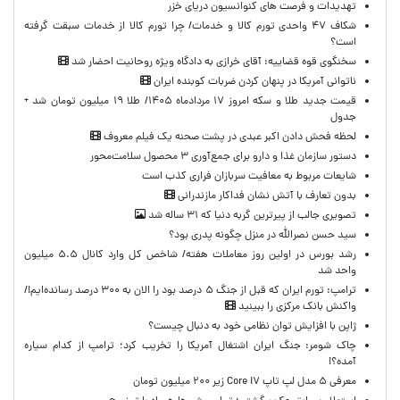
تهدیدات و فرصت های کنوانسیون دریای خزر
شکاف ۴۷ واحدی تورم کالا و خدمات/ چرا تورم کالا از خدمات سبقت گرفته
است؟
سخنگوی قوه قضاییه: آقای خرازی به دادگاه ویژه روحانیت احضار شد
ناتوانی آمریکا در پنهان کردن ضربات کوبنده ایران
قیمت جدید طلا و سکه امروز ۱۷ مردادماه ۱۴۰۵/ طلا ۱۹ میلیون تومان شد +
جدول
لحظه‌ فحش دادن اکبر عبدی در پشت صحنه یک فیلم معروف
دستور سازمان غذا و دارو برای جمع‌آوری ۳ محصول سلامت‌محور
شایعات مربوط به معافیت سربازان فراری کذب است
بدون تعارف با آتش نشان فداکار مازندرانی
تصویری جالب از پیرترین گربه دنیا که ۳۱ ساله شد
سید حسن نصرالله در منزل چگونه پدری بود؟
رشد بورس در اولین روز معاملات هفته/ شاخص کل وارد کانال ۵.۵ میلیون
واحد شد
ترامپ: تورم ایران که قبل از جنگ ۵ درصد بود را الان به ۳۰۰ درصد رسانده‌ایم!/
واکنش بانک مرکزی را ببینید
ژاپن با افزایش توان نظامی خود به دنبال چیست؟
چاک شومر: جنگ ایران اشتغال آمریکا را تخریب کرد؛ ترامپ از کدام سیاره
آمده؟!
معرفی ۵ مدل لپ تاپ Core i۷ زیر ۲۰۰ میلیون تومان