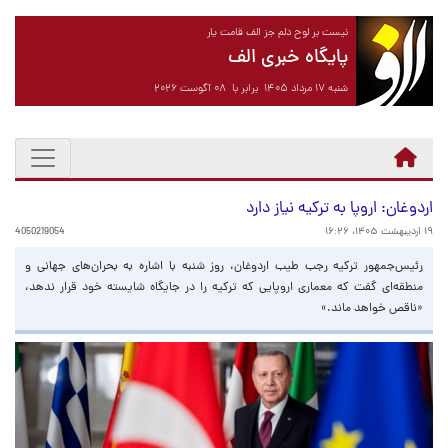
نیست بر لوح دلم جز الف قامت یار
پایگاه خبری الف
شنبه ۱۷ مرداد ۱۴۰۵ برابر با ۰۸ آگوست ۲۰۲۶
اردوغان: اروپا به ترکیه نیاز دارد
۱۹ اردیبهشت ۱۴۰۵، ۱۶:۲۶
4050219054
رئیس‌جمهور ترکیه رجب طیب اردوغان، روز شنبه با اشاره به بحران‌های جهانی و
منطقه‌ای گفت که معماری اروپایی که ترکیه را در جایگاه شایسته خود قرار ندهد،
«ناقص خواهد ماند.»