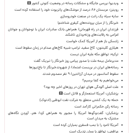
ویدیو/ بررسی جایگاه و مشکلات رسانه در وضعیت کنونی کشور
رویترز: عربستان ۸۶ درصد از موشک‌های پاتریوت خود را استفاده کرده است
سایه سیاه یک رانت در صنعت خودروسازی
خبرنگار را از میان پرونده‌های کیفری شناختم!
​فرزندان ایران در راه قهرمانی/ همراهی بانک صادرات ایران با نوجوانان و جوانان
اعزامی به رقابت‌های وزنه‌برداری تاشکند
زلنسکی باز هم از آمریکا کمک خواست
هیلاری کلینتون: کاخ سفید ترامپ شبیه کاخ‌های صدام در زمان سقوط است
ترکیه: توافق مکه علیه ایران نیست
مدیرعامل بیمه ملت با صدور پیامی روز خبرنگار را تبریک گفت
رسانه‌های ایران در بن‌بست اعتماد/ از شهروندخبرنگار تا باج‌نیوزها
سقوط آسانسور در میدان آرژانتین/ ۹ نفر مصدوم شدند
می‌خواهیم به کجا برسیم؟
علت اصلی آلودگی هوای تهران در روزهای اخیر چه بود؟
پزشکیان: آمریکا استعمارگر و قاتل است
حمله به یک کشتی متعلق به شرکت نفت ابوظبی (ادنوک)
رسانه رکن حکمرانی کارآمد است
پزشکیان: گفت‌وگوها آمریکا را مجبور به همراهی کرد/ هنر، آوردن نگاه‌های
مشترک به میدان است
آمریکا لامرد را با بمب فسفری بمباران کرده است
عراقچی: توافق با عمان نزدیک است