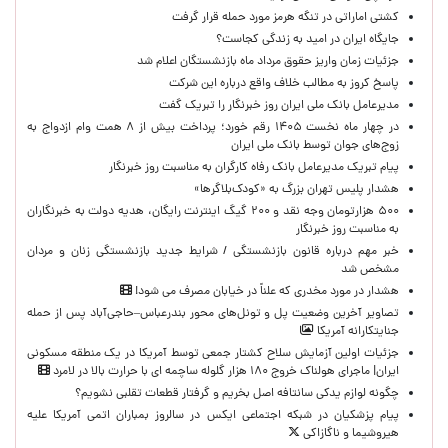
کشتی اماراتی در تنگه هرمز مورد حمله قرار گرفت
جایگاه ایران در امید به زندگی کجاست؟
جزئیات زمان واریز حقوق مرداد ماه بازنشستگان اعلام شد
پاسخ کروز به مطالب خلاف واقع درباره این شرکت
مدیرعامل بانک ملی ایران روز خبرنگار را تبریک گفت
در چهار ماه نخست ۱۴۰۵ رقم خورد؛ پرداخت بیش از ۸ همت وام ازدواج به
زوج‌های جوان توسط بانک ملی ایران
پیام تبریک مدیرعامل بانک رفاه کارگران به مناسبت روز خبرنگار
هشدار پلیس تهران بزرگ به «کودک‌بلاگرها»
۵۰۰ هزارتومان وجه نقد و ۲۰۰ گیگ اینترنت رایگان، هدیه دولت به خبرنگاران
به مناسبت روز خبرنگار
خبر مهم درباره قانون بازنشستگی / شرایط جدید بازنشستگی زنان و مردان
مشخص شد
هشدار در مورد مخدری که علناً در خیابان مصرف می شود!
تصاویر آخرین وضعیت پل و تونل‌های محور بندرعباس–حاجی‌آباد پس از حمله
جنایتکارانه آمریکا
جزئیات اولین آزمایش سلاح کشتار جمعی توسط آمریکا در یک منطقه مسکونی
ایران| ماجرای هولناک خروج ۱۸۰ هزار گلوله ساچمه ای با حرارت بالا در لامرد
چگونه لوازم یدکی سانتافه اصل بخریم و گرفتار قطعات تقلبی نشویم؟
پیام پزشکیان در شبکه اجتماعی ایکس در سالروز بمباران اتمی آمریکا علیه
هیروشیما و ناگازاکی