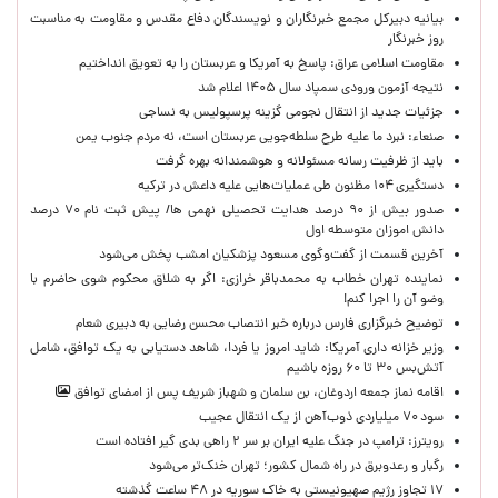
بیانیه دبیرکل مجمع خبرنگاران و نویسندگان دفاع مقدس و مقاومت به مناسبت
روز خبرنگار
مقاومت اسلامی عراق: پاسخ به آمریکا و عربستان را به تعویق انداختیم
نتیجه آزمون ورودی سمپاد سال ۱۴۰۵ اعلام شد
جزئیات جدید از انتقال نجومی گزینه پرسپولیس به نساجی
صنعاء: نبرد ما علیه طرح سلطه‌جویی عربستان است، نه مردم جنوب یمن
باید از ظرفیت رسانه مسئولانه و هوشمندانه بهره گرفت
دستگیری ۱۰۴ مظنون طی عملیات‌هایی علیه داعش در ترکیه
صدور بیش از ۹۰ درصد هدایت تحصیلی نهمی ها/ پیش ثبت نام ۷۰ درصد
دانش اموزان متوسطه اول
آخرین قسمت از گفت‌وگوی مسعود پزشکیان امشب پخش می‌شود
نماینده تهران خطاب به محمدباقر خرازی: اگر به شلاق محکوم شوی حاضرم با
وضو آن را اجرا کنم!
توضیح خبرگزاری فارس درباره خبر انتصاب محسن رضایی به دبیری شعام
وزیر خزانه داری آمریکا: شاید امروز یا فردا، شاهد دستیابی به یک توافق، شامل
آتش‌بس ۳۰ تا ۶۰ روزه باشیم
اقامه نماز جمعه اردوغان، بن ‌سلمان و شهباز شریف پس از امضای توافق
سود ۷۰ میلیاردی ذوب‌آهن از یک انتقال عجیب
رویترز: ترامپ در جنگ علیه ایران بر سر ۲ راهی بدی گیر افتاده است
رگبار و رعدوبرق در راه شمال کشور؛ تهران خنک‌تر می‌شود
۱۷ تجاوز رژیم صهیونیستی به خاک سوریه در ۴۸ ساعت گذشته