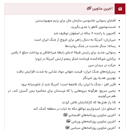
آخرین عناوین
افشای رسوایی جاسوسی سازمان ملل برای رژیم صهیونیستی
شست‌وشوی کاهو را جدی بگیرید
کامیون با راننده ۸ ساله در اصفهان توقیف شد
سی‌ان‌ان: آمریکا به دنبال راهی برای خروج از جنگ ایران است
رسانه؛ سنگر نخست در جنگ روایت‌ها
رسوایی جدید برای رئیس فیفا/ ادعای رابطه غیراخلاقی و پرداخت مبلغ ۶ رقمی
برکناری شوکه‌کننده فرمانده لشکر پنجم ارتش آمریکا در اروپا
حركت در ميدان مين
پس‌لرزه‌های جنگ ایران؛ قیمت جهانی مواد غذایی به شدت افزایش یافت
بهترین هدیه روز خبرنگار
فارن افرز : جنگ با ایران یک فاجعه است؛ آمریکا باید از خاورمیانه برود
یحیی سریع: هرگونه نیروهایی را که عربستان برای محاصره یمن گسیل کند، در
هم می‌کوبیم
۱۵ راز هتل‌ها که کارکنانشان فاش کردند
اسحاق دار: امیدواریم توافق مکه به ثبات در منطقه کمک کند
آخرین عناوین روزنامه‌های اقتصادی
آخرین عناوین روزنامه‌های ورزشی
آخرین عناوین روزنامه‌های سیاسی