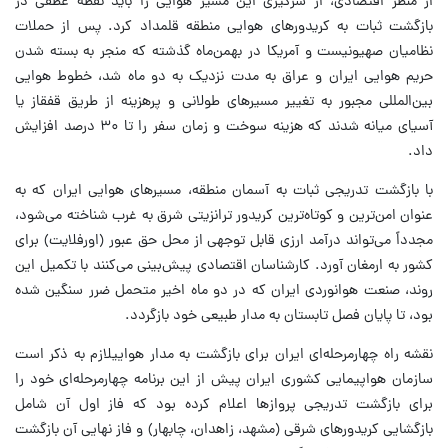
از منظر اقتصادی، از سرگیری این مسیر هوایی را باید نقطه عطفی در
بازگشت ثبات به کریدورهای هوایی منطقه قلمداد کرد. پس از حملات
نظامیان صهیونیست و آمریکا در بهمن‌ماه گذشته که منجر به بسته شدن
حریم هوایی ایران و عراق به مدت نزدیک به دو ماه شد، خطوط هوایی
بین‌المللی مجبور به تغییر مسیرهای طولانی و پرهزینه از طریق قفقاز یا
آسیای میانه شدند که هزینه سوخت و زمان سفر را تا ۳۰ درصد افزایش
داد.
با بازگشت تدریجی ثبات به آسمان منطقه، مسیرهای هوایی ایران که به
عنوان امن‌ترین و کوتاه‌ترین کریدور ترانزیتی شرق به غرب شناخته می‌شود،
مجدداً می‌تواند درآمد ارزی قابل توجهی از محل حق عبور (اورفلایت) برای
کشور به ارمغان آورد. کارشناسان اقتصادی پیش‌بینی می‌کنند با تکمیل این
روند، صنعت هوانوردی ایران که در دو ماه اخیر متحمل ضرر سنگین شده
بود، تا پایان فصل تابستان به مدار طبیعی خود بازگردد.
نقشه راه چهارمرحله‌ای ایران برای بازگشت به مدار هواییلازم به ذکر است
سازمان هواپیمایی کشوری ایران پیش از این برنامه چهارمرحله‌ای خود را
برای بازگشت تدریجی پروازها اعلام کرده بود که فاز اول آن شامل
بازگشایی کریدورهای شرقی (مشهد، زاهدان، چابهار) و فاز نهایی آن بازگشت