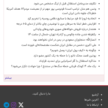
تکلیف مدیرعامل استقلال قبل از لیگ مشخص می شود
ونس هم مثل ترامپ است/ فردوسی پور مهم تر از معیشت مردم؟!/ هدف آمریکا
خطرناک جلوه دادن ایران است
اتحادیه اروپا ۵ فرد مرتبط با صنایع دفاعی روسیه را تحریم کرد
افزایش خطر ابتلا به سرطان مری با نوشیدن چای بالاتر از دمای ۶۵ درجه
هشدار درباره فروش حواله‌های صوری خودروهای وارداتی
یکطرفه شدن جاده چالوس و آزادراه تهران–شمال از ساعت ۱۴
انصارالله: متجاوزان سعودی در یمن در امان نخواهند بود
علی اکبری: دشمن در مقابل ایران شکست مفتضحانه‌ای خورده است
چگونه به «کیف پول ایران» وصل شویم؟
پوتین قصد محک ناتو را با حمله به یک کشور عضو دارد
مذاکره استقلال با گلر اسپانیایی برای تمدید قرارداد
یک ماه، ۴ کودک قربانی حمله سگ‌ها در سنندج / چرا حوادث تکرار می‌شود؟
بیشتر
ما را دنبال کنید.
آرشیو
آخرین خبرها
ارتباط با ما