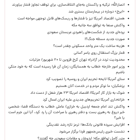
انصارالله: ترکیه و پاکستان به‌جای ائتلاف‌سازی، برای توقف تجاوز فشار بیاورند
«ایرج» دوباره در بیمارستان بستری شد
همتی: اقتصاد آمریکا نیز با فشارها و ریسک‌های قابل توجهی مواجه است
واکنش صنعا به توافق سه جانبه مکه
پرده‌ای جدید از شکست‌های راهبردی عربستان سعودی
صورت جدید مسئله جنگ؟!
هزینه ساخت یک متر واحد مسکونی چقدر است؟
قمار بزرگ استقلال روی یاسر آسانی
محدودیت تردد در آزادراه تهران کرج قزوین تا ۲۰ شهریور/ جزئیات
وزیر امور خارجه خطاب به همسایگان: زمان آن فرا رسیده است که به خود متکی
باشیم
سنای آمریکا لایحه تحریم ایران و روسیه را تصویب کرد
پزشکیان: ما نوکر مردم و در خدمت آنان هستیم
شوک به بازار کار آمریکا/ اقتصاد امریکا ۲۳ هزار شغل از دست داد
خزانه‌داری آمریکا تحریم‌های جدیدی علیه ایران اعمال کرد
واکنش تند امام جمعه اردبیل به خرازی/ عاملی خطاب به دستگاه قضا: شخصی
خبر دروغ به رهبری بست و دفتر رهبری با صراحت آن را رد کرد، آیا این جرم است
یا خیر؟
افزایش سپرده قانونی بانک‌ها؛ ترمز تازه رشد نقدینگی
نشست خبری رئیس‌جمهور فردا برگزار می‌شود
متن کامل توافق مکه؛ اردوغان و مقامات سعودی چه گفتند؟