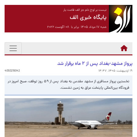
نیست بر لوح دلم جز الف قامت یار
پایگاه خبری الف
شنبه ۱۷ مرداد ۱۴۰۵ برابر با ۰۸ آگوست ۲۰۲۶
پرواز مشهد-بغداد پس از ۲ ماه برقرار شد
۱۹ اردیبهشت ۱۴۰۵، ۱۴:۴۷
4050219042
نخستین پرواز مسافری از مشهد مقدس به بغداد پس از ۵۹ روز توقف، صبح امروز در
فرودگاه بین‌المللی پایتخت عراق به زمین نشست.