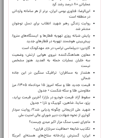
عملیاتی ۸۰ درصد رشد کرد
ابن‌الرضا: فناوری بومی ایران، برتر از هر سامانه وارداتی
در منطقه است
روایت زندگی رهبر شهید انقلاب برای نسل نوجوان
منتشر شد
پایش شبانه روزی تهویه قطارها و ایستگاه‌های مترو/
پیش‌بینی هوشمند تهویه در قطارهای جدید
گاردین: دیپلماسی ترامپ در حد مهدکودک است
معاون هماهنگ‌کننده نیروی هوایی ارتش: وضعیت
سه خلبان عملیات حمله به العدید هنوز مشخص
نیست
هشدار به مسافران؛ ترافیک سنگین در این جاده
شمالی
قیمت جدید طلا و سکه امروز ۱۵ مردادماه ۱۴۰۵/ مرز
مقاومتی طلا و سکه شکست + جدول
سقوط آزاد قیمت خودرو در بازار/ آخرین قیمت پراید،
پژو، ساینا، شاهین، کوییک و تارا + جدول
شهید علی لاریجانی چگونه ردیابی شد؟/ روایت سردار
کوثری از نحوه شهادت دبیر شورای عالی امنیت ملی
ماجرای نصب سنگ مزار اکبر عبدی چیست؟
تکذیب شایعه «معافیت سربازان فراری»
ایران: گسترش زرادخانه سلاح‌های هسته‌ای آمریکا