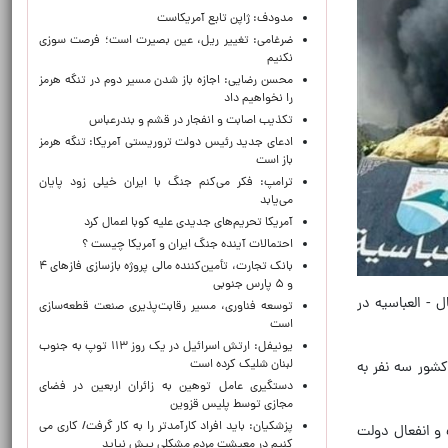
مدودف: ژاپن تابع آمریکاست
ضرغامی: تغییر ریل، عین بصیرت است؛ فرصت سوزی
نکنیم
محسن رضایی: اجازه باز شدن مسیر دوم در تنگه هرمز
را نخواهیم داد
تکذیب اصابت و انفجار در قشم و بندرعباس
ادعای جدید رئیس دولت تروریستی آمریکا: تنگه هرمز
باز است
ترامپ: فکر می‌کنم جنگ با ایران خیلی زود پایان
می‌یابد
آمریکا تحریم‌های جدیدی علیه کوبا اعمال کرد
احتمالات آینده جنگ ایران و آمریکا چیست ؟
بانک تجارت، تأمین‌کننده مالی پروژه بازسازی فازهای ۴
و ۵ پارس جنوبی
 - العباسیه در
توسعه فناوری، مسیر رقابت‌پذیری صنعت قطعه‌سازی
است
یونیفل: ارتش اسرائیل در یک روز ۱۱۳ توپ به جنوب
لبنان شلیک کرده است
کشور سه نفر به
دستگیری عامل توهین به زائران اربعین در فضای
مجازی توسط پلیس قزوین
پزشکیان: باید افراد کارآمدتر را به کار گرفت/ کاری می
و انفعال دولت
کنیم در معیشت مردم مشکلی پیش نیاید